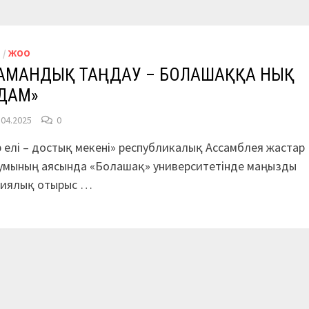
М
/
ЖОО
АМАНДЫҚ ТАҢДАУ – БОЛАШАҚҚА НЫҚ
ДАМ»
.04.2025
0
 елі – достық мекені» республикалық Ассамблея жастар
умының аясында «Болашақ» университетінде маңызды
циялық отырыс …