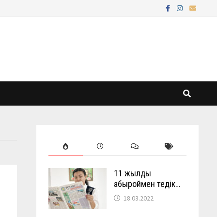
11 жылды
абыроймен өтедік…
18.03.2022