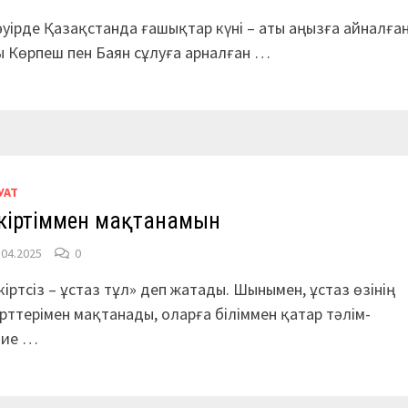
әуірде Қазақстанда ғашықтар күні – аты аңызға айналға
 Көрпеш пен Баян сұлуға арналған …
УАТ
кіртіммен мақтанамын
.04.2025
0
іртсіз – ұстаз тұл» деп жатады. Шынымен, ұстаз өзінің
рттерімен мақтанады, оларға біліммен қатар тәлім-
бие …