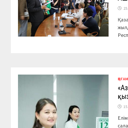
25
Қаза
жылд
Рес
ҚОҒА
«Аз
қыз
15
Елім
сала