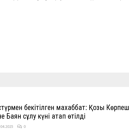
М
түрмен бекітілген махаббат: Қозы Көрпе
е Баян сұлу күні атап өтілді
.04.2025
0