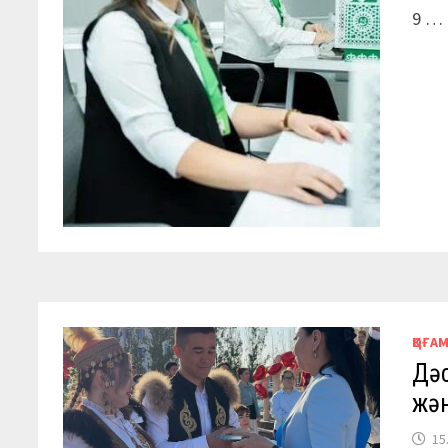
9 …
ҚОҒА
Дәс
жән
15