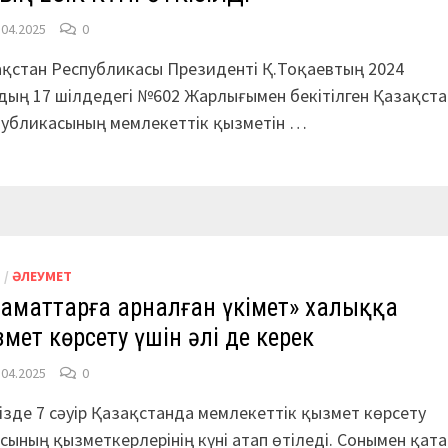
.04.2025
0
қстан Республикасы Президенті Қ.Тоқаевтың 2024
ың 17 шілдедегі №602 Жарлығымен бекітілген Қазақста
публикасының мемлекеттік қызметін …
М
/
ӘЛЕУМЕТ
аматтарға арналған үкімет» халыққа
мет көрсету үшін әлі де керек
.04.2025
0
ізде 7 сәуір Қазақстанда мемлекеттік қызмет көрсету
сының қызметкерлерінің күні атап өтіледі. Сонымен қата