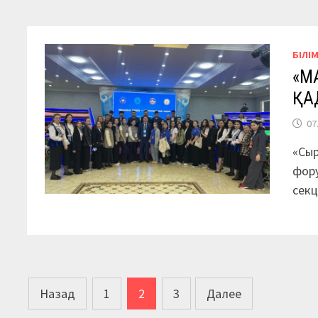
БІЛІ
«М
ҚА
07
«Сыр
фор
сек
Пагинация
Назад
1
2
3
Далее
записей