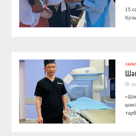
15 с
Қозы
САЛА
Шә
10
«Шәк
шәкі
тәр