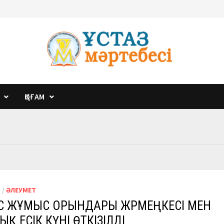
ҚОҒАМ
М
/
ӘЛЕУМЕТ
С ЖҰМЫС ОРЫНДАРЫ ЖӘРМЕҢКЕСІ МЕН
Қ ЕСІК КҮНІ ӨТКІЗІЛДІ