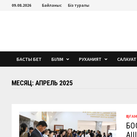
Перейти
09.08.2026
Байланыс
Біз туралы
к
содержимому
БАСТЫ БЕТ
БІЛІМ
РУХАНИЯТ
САЛАУАТ
МЕСЯЦ:
АПРЕЛЬ 2025
ҚОҒА
БО
АШЫ