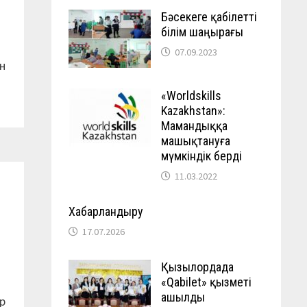
Бәсекеге қабілетті
білім шаңырағы
07.09.2023
н
«Worldskills
Kazakhstan»:
Мамандыққа
машықтануға
мүмкіндік берді
11.03.2022
Хабарландыру
17.07.2026
Қызылордада
«Qabilet» қызметі
ашылды
р