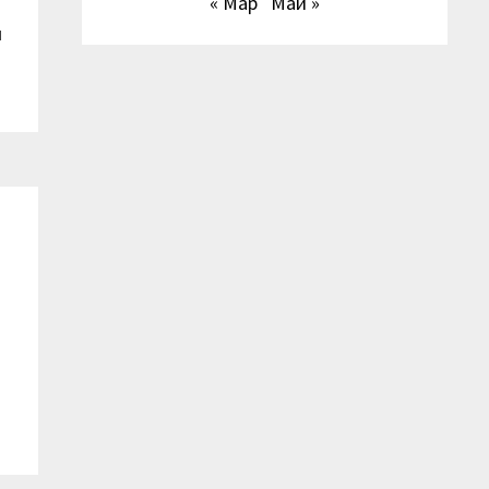
« Мар
Май »
н