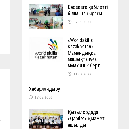
Бәсекеге қабілетті
білім шаңырағы
07.09.2023
«Worldskills
Kazakhstan»:
Мамандыққа
машықтануға
мүмкіндік берді
11.03.2022
Хабарландыру
17.07.2026
Қызылордада
«Qabilet» қызметі
н
ашылды