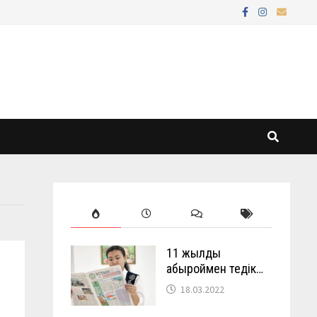
11 жылды
абыроймен өтедік…
18.03.2022