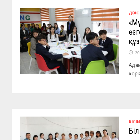
ДӘРІС
«Мұ
өзг
құз
20
Адам
көрк
БІЛІ
Біл