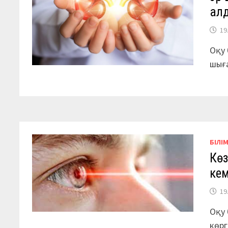
ал
19
Оқу 
шыға
БІЛІ
Көз
кем
19
Оқу 
көрг