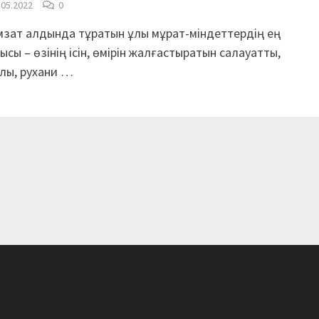
.05.2022
0
зат алдында тұратын ұлы мұрат-міндеттердің ең
ысы – өзінің ісін, өмірін жалғастыратын салауатты,
лы, рухани …