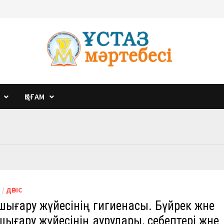
ҚОҒАМ
М
/
ДӘРІС
 шығару жүйесінің гигиенасы. Бүйрек және
 шығару жүйесінің аурулары, себептері және