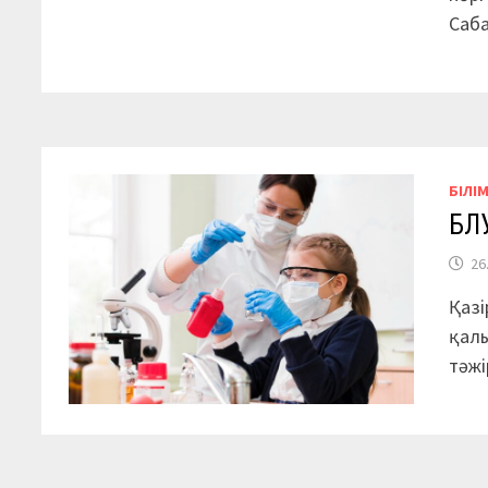
Саб
БІЛІ
БЛ
26
Қазі
қалы
тәж