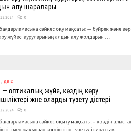
дын алу шаралары
.12.2024
0
бағдарламасына сәйкес оқу мақсаты: — бүйрек және зәр
ру жүйесі ауруларының алдын алу жолдарын …
М
/
ДӘРІС
 — оптикалық жүйе, көздiң көру
шіліктері және оларды түзету әдiстері
.12.2024
0
бағдарламасына сәйкес оқыту мақсаты: – көздің алыста
іштігі мен жақыннан көргіштігін түзетуді сипаттау.