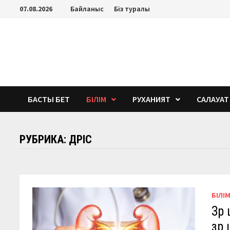
Перейти
07.08.2026
Байланыс
Біз туралы
к
содержимому
БАСТЫ БЕТ
БІЛІМ
РУХАНИЯТ
САЛАУАТ
РУБРИКА:
ДӘРІС
БІЛІ
Зәр
зәр