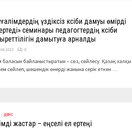
ғалімдердің үздіксіз кәсіби дамуы өмірді
ертеді» семинары педагогтердің кәсіби
ыреттілігін дамытуға арналды
.04.2023
0
 баласын байланыстыратын – сөз, сөйлесу. Қазақ халқы
ем сөйлеп, шешендік өнерді жанына серік еткен …
М
/
ДӘРІС
імді жастар – еңселі ел ертеңі