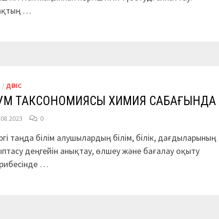
ақтың …
М
/
ДӘРІС
УМ ТАКСОНОМИЯСЫ ХИМИЯ САБАҒЫНДА
.08.2023
0
ргі таңда білім алушылардың білім, білік, дағдыларының
птасу деңгейін анықтау, өлшеу және бағалау оқыту
ірибесінде …