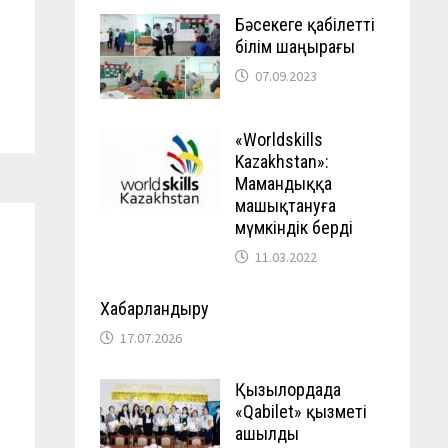
Бәсекеге қабілетті
білім шаңырағы
07.09.2023
«Worldskills
Kazakhstan»:
Мамандыққа
машықтануға
мүмкіндік берді
11.03.2022
Хабарландыру
17.07.2026
Қызылордада
«Qabilet» қызметі
ашылды