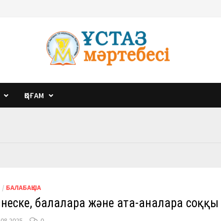
ҚОҒАМ
М
/
БАЛАБАҚША
неске, балаларға және ата-аналарға соққы
.08.2025
0