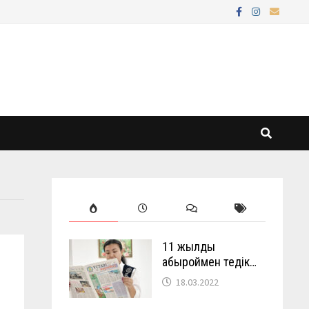
11 жылды
абыроймен өтедік…
18.03.2022