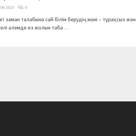
.08.2023
0
нгі заман талабына сай білім берудің мәні – тұрақсыз жән
елі әлемде өз жолын таба …