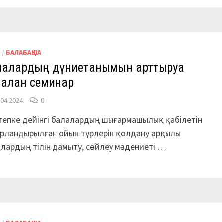
М
/
БАЛАБАҚША
лалардың дүниетанымын арттыруға
алған семинар
.04.2024
0
епке дейінгі ба­лалардың шығармашылық қабілетін
рландырылған ойын түрлерін қолдану арқылы
лардың тілін дамыту, сөйлеу мәдениеті …