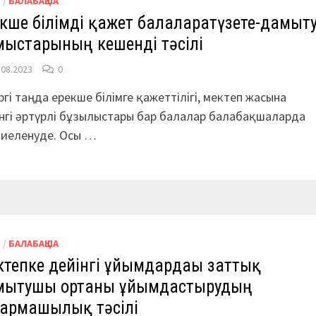
М
/
БАЛАБАҚША
кше білімді қажет балаларғатүзете-дамыт
мыстарының кешенді тәсілі
.08.2023
0
ргі таңда ерекше білімге қажеттілігі, мектеп жасына
нгі әртүрлі бұзылыстары бар балалар балабақшаларда
биеленуде. Осы …
М
/
БАЛАБАҚША
тепке дейінгі ұйымдардағы заттық
мытушы ортаны ұйымдастырудың
ғармашылық тәсілі