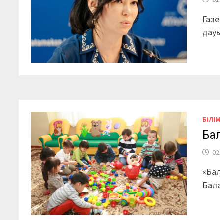
Газе
дауы
БІЛІ
Бал
02
«Бал
Бала