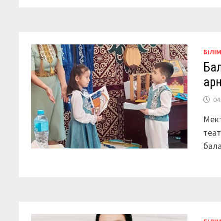
БІЛІ
Ба
арн
04
Мект
теат
бала