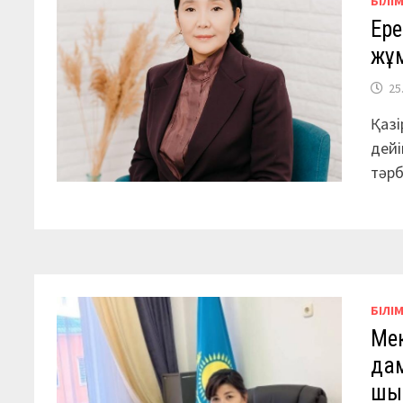
БІЛІ
Ере
жұ
25
Қазі
дейі
тәр
БІЛІ
Мек
да
шы