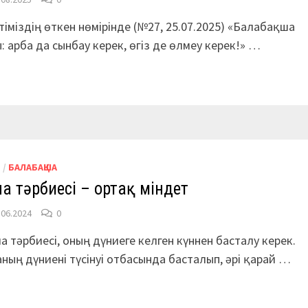
тіміздің өткен нөмірінде (№27, 25.07.2025) «Балабақша
: арба да сынбау керек, өгіз де өлмеу керек!» …
М
/
БАЛАБАҚША
а тәрбиесі – ортақ міндет
.06.2024
0
а тәрбиесі, оның дүниеге келген күннен басталу керек.
ның дүниені түсінуі отбасында басталып, әрі қарай …