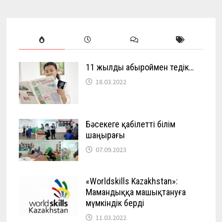
11 жылды абыроймен өтедік…
18.03.2022
Бәсекеге қабілетті білім
шаңырағы
07.09.2023
«Worldskills Kazakhstan»:
Мамандыққа машықтануға
мүмкіндік берді
11.03.2022