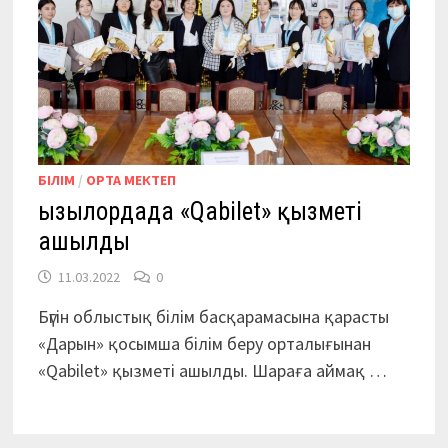
БІЛІМ
/
ОРТА МЕКТЕП
Қызылордада «Qabilet» қызметі
ашылды
11.03.2022
0
Бүгін облыстық білім басқарамасына қарасты
«Дарын» қосымша білім беру орталығынан
«Qabilet» қызметі ашылды. Шараға аймақ …