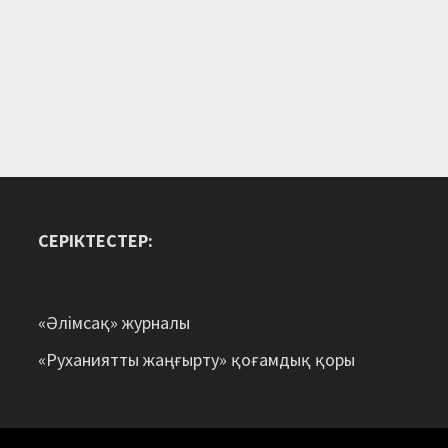
СЕРІКТЕСТЕР:
«Әлімсақ» журналы
«Руханиятты жаңғырту» қоғамдық қоры