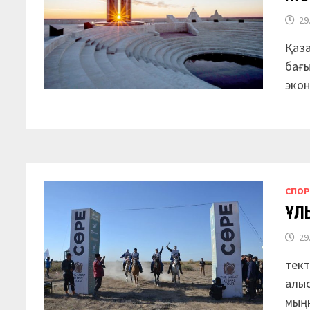
29
Қаза
бағы
эко
СПО
ҰЛ
29
тек
алыс
мың