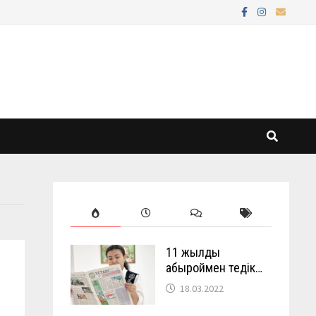
11 жылды
абыроймен өтедік…
18.03.2022