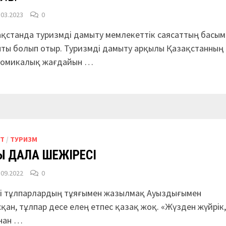
.03.2023
0
қстанда туризмді дамыту мемлекеттік саясаттың басым
ты болып отыр. Туризмді дамыту арқылы Қазақстанның
­номикалық жағдайын …
РТ
/
ТУРИЗМ
Ы ДАЛА ШЕЖІРЕСІ
.09.2022
0
ті тұлпарлардың тұяғымен жазылмақ Ауыздығымен
қан, тұлпар десе елең етпес қазақ жоқ. «Жүзден жүйрік
нан …