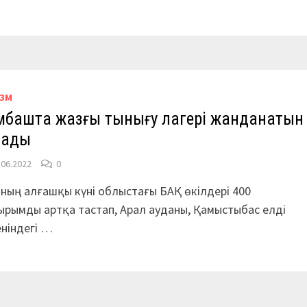
ИЗМ
мбашта жазғы тынығу лагері жанданатын
лады
.06.2022
0
ның алғашқы күні облыстағы БАҚ өкілдері 400
рымды артқа тастап, Арал ауданы, Қамыстыбас елді
ніндегі …