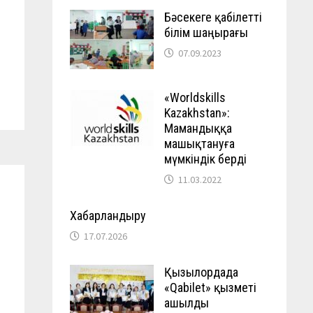
Бәсекеге қабілетті
білім шаңырағы
07.09.2023
«Worldskills
Kazakhstan»:
Мамандыққа
машықтануға
мүмкіндік берді
11.03.2022
Хабарландыру
17.07.2026
Қызылордада
,
«Qabilet» қызметі
ашылды