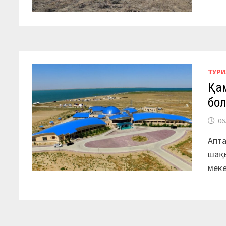
ТУР
Қа
бо
06
Апта
шақы
меке