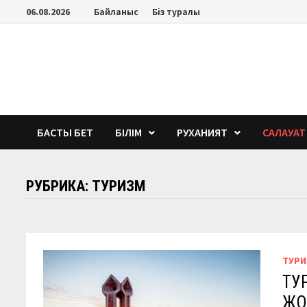
Перейти
06.08.2026
Байланыс
Біз туралы
к
содержимому
БАСТЫ БЕТ
БІЛІМ
РУХАНИЯТ
САЛАУАТ
РУБРИКА:
ТУРИЗМ
ТУР
ТУ
ЖО