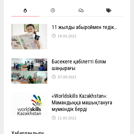
11 жылды абыроймен өтедік…
18.03.2022
Бәсекеге қабілетті білім
шаңырағы
07.09.2023
«Worldskills Kazakhstan»:
Мамандыққа машықтануға
мүмкіндік берді
11.03.2022
Хабарландыру