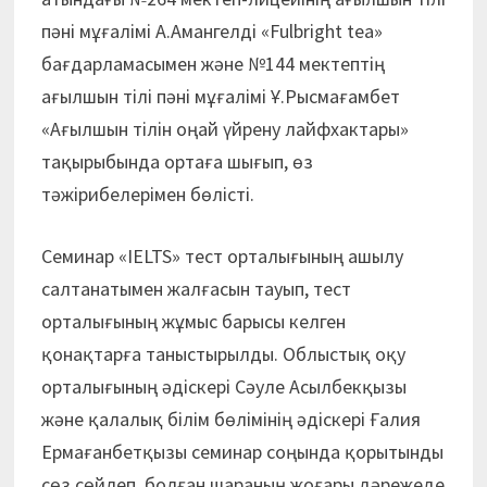
пәні мұғалімі А.Амангелді «Fulbright tea»
бағдарламасымен және №144 мектептің
ағылшын тілі пәні мұғалімі Ұ.Рысмағамбет
«Ағылшын тілін оңай үйрену лайфхактары»
тақырыбында ортаға шығып, өз
тәжірибелерімен бөлісті.
Семинар «IELTS» тест орталығының ашылу
салтанатымен жалғасын тауып, тест
орталығының жұмыс барысы келген
қонақтарға таныстырылды. Облыстық оқу
орталығының әдіскері Сәуле Асылбек­қызы
және қалалық білім бөлімінің әдіс­кері Ғалия
Ермағанбетқызы семинар соңында қорытынды
сөз сөйлеп, болған шараның жоғары дәрежеде