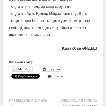
тоқтатпаған елдер өмір сүруін де
тоқтатпайды. Қадыр Мырзалиевтің «Өзге
тілдің бәрін біл, өз тіліңді құрметте» дегені
секілді, ана тіліміздің абыройын да естен
шығармағанымыз жөн.
Қазақбай ӘНДЕШ
Сілтемемен бөлісу:
WhatsApp
Telegram
Печать
Навигация
Предыдущая
Сле
ПРЕДЫДУЩАЯ ЗАПИСЬ
СЛЕДУЮЩАЯ ЗАПИСЬ