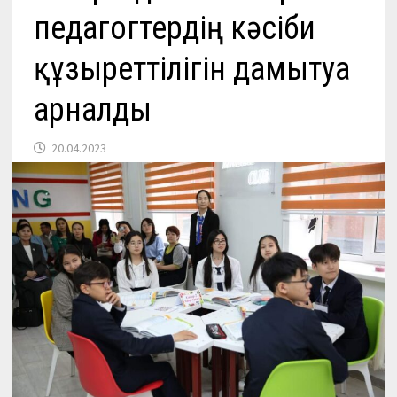
педагогтердің кәсіби
құзыреттілігін дамытуға
арналды
20.04.2023