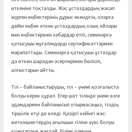
өткеніне тоқталды. Жас ұстаздардың жасап
жүрген еңбектерінің дұрыс екендігін, оларға
дейін еңбек еткен ұстаздардың озық ойлары
мен еңбектерінен хабардар етіп, семинарға
қатысушы мұғалімдерді сертификаттармен
марапаттады. Семинарға қатысушы ұстаздар
да өткен шарадан әсерлерімен бөлісіп,
алғыстарын айтты.
Тіл – байланыстырушы, тіл – үнемі қозғалыс­та
болуы керек құрал. Егер шет тілінде үнемі өзге
адамдармен байланысып отырмасаңыз, тілдің
тіршілік етуі де өледі. Қазіргі кейінгі жас-
жеткіншектердің ағылшын тіліне әуес болуы
қуантарлық жағдай. Білімі дамуын