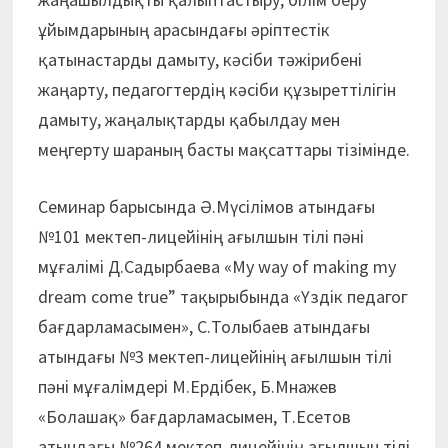
ұйымдарының арасындағы әріптестік
қатынастарды дамыту, кәсіби тәжірибені
жаңарту, педагогтердің кәсіби құзыреттілігін
дамыту, жаңалықтарды қабылдау мен
меңгерту шараның басты мақсаттары тізімінде.
Семинар барысында Ә.Мүсілімов атындағы
№101 мектеп-лицейінің ағылшын тілі пәні
мұғалімі Д.Садырбаева «My way of making my
dream come true” тақырыбында «Үздік педагог
бағдарламасымен», С.Толыбаев атындағы
атындағы №3 мектеп-лицейінің ағылшын тілі
пәні мұғалімдері М.Ердібек, Б.Мнажев
«Болашақ» бағдарламасымен, Т.Есетов
атындағы №264 мектеп-лицейінің ағылшын тілі