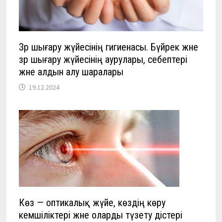
Зәр шығару жүйесінің гигиенасы. Бүйрек және
зәр шығару жүйесінің аурулары, себептері
және алдын алу шаралары
19.12.2024
Көз — оптикалық жүйе, көздiң көру
кемшіліктері және оларды түзету әдiстері