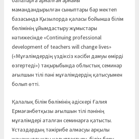
балаларға арналған арнайы
мамандандырылған сыныптары бар мектеп
базасында Қызылорда қаласы бойынша білім
бөлімінің ұйымдастыру жұмыстары
нәтижесінде «Continuing professional
development of teachers will change lives»
(«Мұғалімдердің үздіксіз кәсіби дамуы өмірді
өзгертеді») тақырыбында облыстық семинар
ағылшын тілі пәні мұғалімдердің қатысуымен
болып өтті.
Қалалық білім бөлімінің әдіскері Ғалия
Ермағанбетқызы ағылшын тілі пәнінің
мұғалімдері аталған семинарға қатысты.
Ұстаздардың тәжірибе алмасуы арқылы
жаңашылдықты қалыптастыру, білім беру