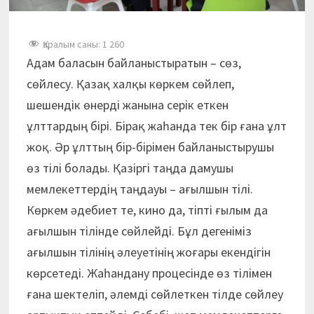
Қаралым саны:
1 260
Адам баласын байланыстыратын – сөз,
сөйлесу. Қазақ халқы көркем сөйлеп,
шешендік өнерді жанына серік еткен
ұлттардың бірі. Бірақ жаһанда тек бір ғана ұлт
жоқ. Әр ұлттың бір-бірімен байланыстырушы
өз тілі болады. Қазіргі таңда дамушы
мемлекеттердің таңдауы – ағылшын тілі.
Көркем әдебиет те, кино да, тіпті ғылым да
ағылшын тілінде сөйлейді. Бұл дегеніміз
ағылшын тілінің әлеуетінің жоғары екендігін
көрсетеді. Жаһандану процесінде өз тілімен
ғана шектеліп, әлемді сөйлеткен тілде сөйлеу