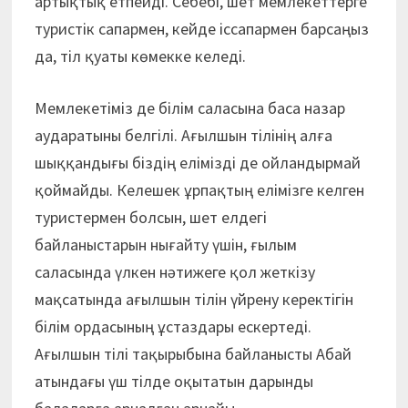
артықтық етпейді. Себебі, шет мемлекеттерге
туристік сапармен, кейде іссапармен барсаңыз
да, тіл қуаты көмекке келеді.
Мемлекетіміз де білім саласына баса назар
аударатыны белгілі. Ағылшын тілінің алға
шыққандығы біздің елімізді де ойландырмай
қоймайды. Келешек ұрпақтың елімізге келген
туристермен болсын, шет елдегі
байланыстарын нығайту үшін, ғылым
саласында үлкен нәтижеге қол жеткізу
мақсатында ағылшын тілін үйрену керектігін
білім ордасының ұстаздары ескертеді.
Ағылшын тілі тақырыбына байланысты Абай
атындағы үш тілде оқытатын дарынды