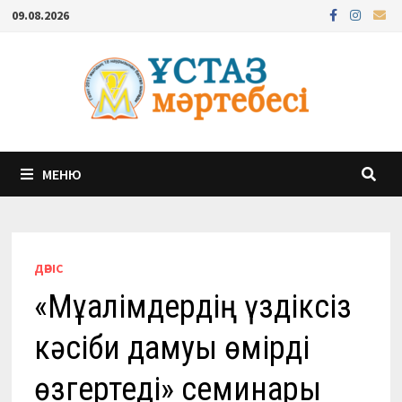
Перейти
09.08.2026
к
содержимому
МЕНЮ
ДӘРІС
«Мұғалімдердің үздіксіз
кәсіби дамуы өмірді
өзгертеді» семинары