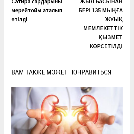
запись:
запи
Сатира сардарының
ЖЫЛ БАСЫНАН
по
мерейтойы аталып
БЕРІ 135 МЫҢҒА
записям
өтілді
ЖУЫҚ
МЕМЛЕКЕТТІК
ҚЫЗМЕТ
КӨРСЕТІЛДІ
ВАМ ТАКЖЕ МОЖЕТ ПОНРАВИТЬСЯ