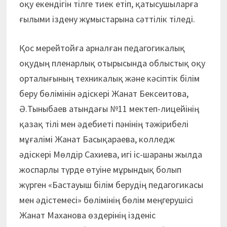
оқу екендігін тілге тиек етіп, қатысушыларға
ғылыми іздену жұмыстарына сәттілік тіледі.
Қос мерейтойға арналған педагогикалық
оқудың пленарлық отырысында облыстық оқу
орталығының техникалық және кәсіптік білім
беру бөлімінін әдіскері Жанат Бексеитова,
Ә.Тыныбаев атындағы №11 мектеп-лицейінің
қазақ тілі мен әдебиеті пәнінің тәжірибелі
мұғалімі Жанат Басықараева, колледж
әдіскері Мөлдір Сахиева, игі іс-шараны жылда
жоспарлы түрде өтуіне мұрындық болып
жүрген «Бастауыш білім берудің педагогикасы
мен әдістемесі» бөлімінің бөлім меңгерушісі
Жанат Маханова өздерінің ізденіс