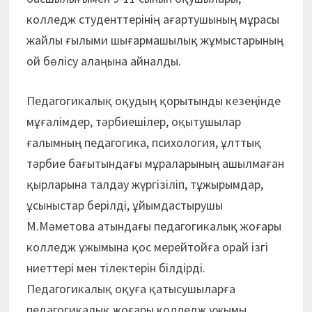
колледж студенттерінің ағартушының мұрасы
жайлы ғылыми шығармашылық жұмыстарының
ой бөлісу алаңына айналды.
Педагогикалық оқудың қорытынды кезеңінде
мұғалімдер, тәрбиешілер, оқытушылар
ғалымның педагогика, психология, ұлттық
тәрбие бағытындағы мұраларының ашылмаған
қырларына талдау жүргізіліп, тұжырымдар,
ұсыныстар берілді, ұйымдастырушы
М.Мәметова атындағы педагогикалық жоғары
колледж ұжымына қос мерейтойға орай ізгі
ниеттері мен тілектерін білдірді.
Педагогикалық оқуға қатысушыларға
педагогикалық жоғары колледж ұжымы