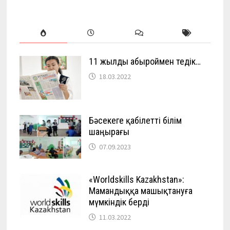
11 жылды абыроймен өтедік…
18.03.2022
Бәсекеге қабілетті білім
шаңырағы
07.09.2023
«Worldskills Kazakhstan»:
Мамандыққа машықтануға
мүмкіндік берді
11.03.2022