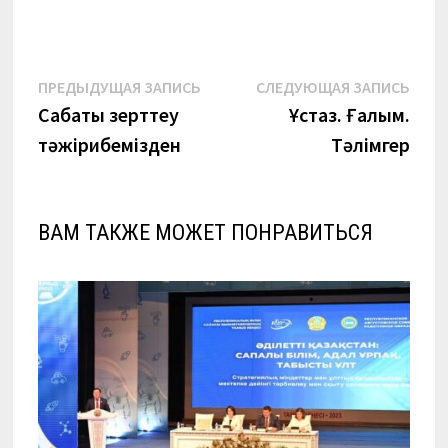
Навигация
Предыдущая
Сле
ПРЕДЫДУЩАЯ ЗАПИСЬ
СЛЕДУЮЩАЯ ЗАПИСЬ
запись:
запи
Сабақты зерттеу
Ұстаз. Ғалым.
по
тәжірибемізден
Тәлімгер
записям
ВАМ ТАКЖЕ МОЖЕТ ПОНРАВИТЬСЯ