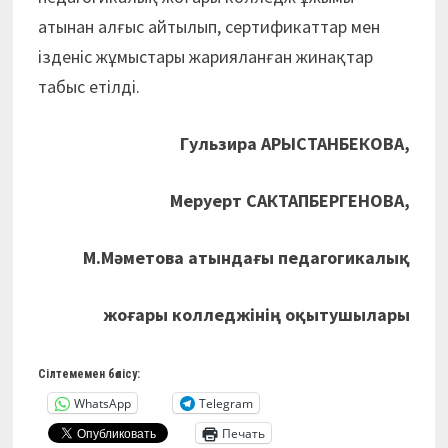
атынан алғыс айтылып, сертификаттар мен
ізденіс жұмыстары жарияланған жинақтар
табыс етілді.
Гульзира АРЫСТАНБЕКОВА,
Меруерт САКТАПБЕРГЕНОВА,
М.Мәметова атындағы педагогикалық
жоғары колледжінің оқытушылары
Сілтемемен бөлісу:
WhatsApp
Telegram
Печать