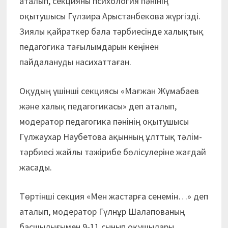
аталып, секцияны психология пәнінің
оқытушысы Гүлзира Арыстанбекова жүргізді.
Зиялы қайраткер бала тәрбиесінде халықтық
педагогика тағылымдарын кеңінен
пайдалануды насихаттаған.
Оқудың үшінші секциясы «Мағжан Жұмабаев
және халық педагогикасы» деп аталып,
модератор педагогика пәнінің оқытушысы
Гүлжаухар Наубетова ақынның ұлттық тәлім-
тәрбиесі жайлы тәжірибе бөлісулеріне жағдай
жасады.
Төртінші секция «Мен жастарға сенемін…» деп
аталып, модератор Гүлнұр Шалапованың
басшылығымен 9-11 сынып оқушылары,