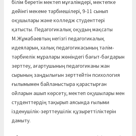
білім беретін мектеп мұғалімдері, мектепке
дейінгі мекеме тәрбиешілері, 9-11 сынып
оқушылары және колледж студенттері
қатысты. Педагогикалық оқудың мақсаты
М.Жұмабаевтың негізгі педагогикалық
идеяларын, халық педагогикасының тәлім-
тәрбиелік мұралары жөніндегі бағыт-бағдарын
зерттеу, ағартушының педагогиканы жан
сырының заңдылығын зерттейтін психология
ғылымымен байланыстыра қарастырған
ойларын ашып көрсету, мектеп оқушылары мен
студенттердің тақырып аясында ғылыми
ізденушілік-зерттеушілік құзыреттіліктерін
дамыту.