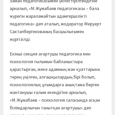
заман педагогикасымен үйлестірілгендігіне
арналып, «М.Жұмабаев педагогикасы – бала
жүрегін жараламайтын адамгершілікті
педагогика» деп аталып, модератор Меруерт
Сактапбергенованың басшылығымен
жүргізілді.
Екінші секция ағартушы педагогика мен
психология ғылымын байланыстыра
қарастырған, жеке адамның жан қуаттарына
терең үңілген, алғашқылардың бірі болып,
психологиялық ұғымдарға анықтама берген
жантанушы ғалым екендігіне арналып,
«М.Жұмабаев – психология саласында асқан
білімдарлығын танытқан ағартушы» деп