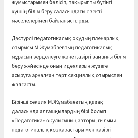
жұмыстарымен бөлісіп, тақырыпты бүгінгі
күннің білім беру саласындағы өзекті
мәселелерімен байланыстырды.
Дәстүрлі педагогикалық оқудың пленарлық
отырысы М.Жұмабаевтың педагогикалық
мұрасын зерделеуге және қазіргі заманғы білім
беру жүйесінде оның идеяларын жүзеге
асыруға арналған төрт секциялық отырыспен
жалғасты.
Бірінші секция М.Жұмабаевтың қазақ
даласында алғашқылардың бірі болып
«Педагогика» оқулығының авторы, ғылыми
педагогикалық көзқарастары мен қазіргі