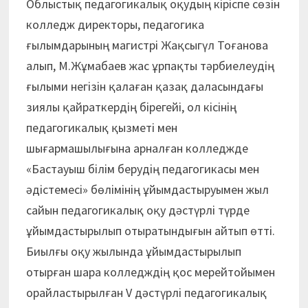
Облыстық педагогикалық оқудың кіріспе сөзін
колледж директоры, педагогика
ғылымдарының магистрі Жақсыгүл Тоғанова
алып, М.Жұмабаев жас ұрпақты тәрбиелеудің
ғылыми негізін қалаған қазақ даласындағы
зиялы қайраткердің бірегейі, ол кісінің
педагогикалық қызметі мен
шығармашылығына арналған колледжде
«Бастауыш білім берудің педагогикасы мен
әдістемесі» бөлімінің ұйымдастыруымен жыл
сайын педагогикалық оқу дәстүрлі түрде
ұйымдастырылып отыратындығын айтып өтті.
Биылғы оқу жылында ұйымдастырылып
отырған шара колледждің қос мерейтойымен
орайластырылған V дәстүрлі педагогикалық