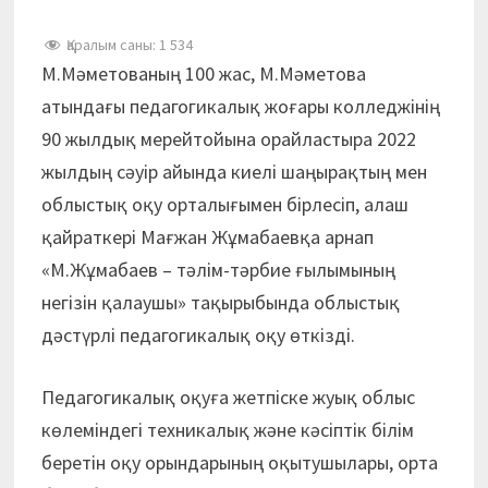
Қаралым саны:
1 534
М.Мәметованың 100 жас, М.Мәметова
атындағы педагогикалық жоғары колледжінің
90 жылдық мерейтойына орайластыра 2022
жылдың сәуір айында киелі шаңырақтың мен
облыстық оқу орталығымен бірлесіп, алаш
қайраткері Мағжан Жұмабаевқа арнап
«М.Жұмабаев – тәлім-тәрбие ғылымының
негізін қалаушы» тақырыбында облыстық
дәстүрлі педагогикалық оқу өткізді.
Педагогикалық оқуға жетпіске жуық облыс
көлеміндегі техникалық және кәсіптік білім
беретін оқу орындарының оқытушылары, орта