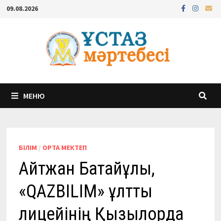
Перейти
09.08.2026
к
содержимому
МЕНЮ
БІЛІМ
/
ОРТА МЕКТЕП
Айтжан Батайұлы,
«QAZBILIM» ұлттық
лицейінің Қызылорда