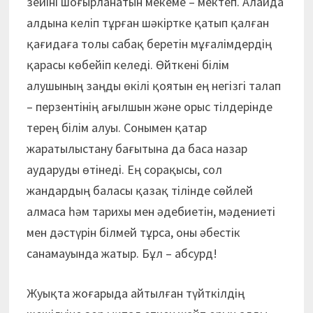
зейіні шоғырланатын мекеме – мектеп. Алайда
алдына келіп тұрған шәкіртке қатып қалған
қағидаға толы сабақ беретін мұғалімдердің
қарасы көбейіп келеді. Өйткені білім
алушының заңды өкілі қоятын ең негізгі талап
– перзентінің ағылшын және орыс тілдерінде
терең білім алуы. Сонымен қатар
жаратылыстану бағытына да баса назар
аударуды өтінеді. Ең сорақысы, сол
жандардың баласы қазақ тілінде сөйлей
алмаса һәм тарихы мен әдебиетін, мәдениеті
мен дәстүрін білмей тұрса, оны әбестік
санамауында жатыр. Бұл – абсурд!
Жуықта жоғарыда айтылған түйткілдің