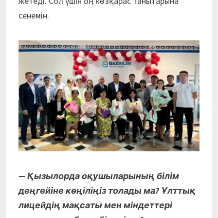
жетеді. Сол үшін оң көзқарас танытарына
сенемін.
— Қызылорда оқушыларының білім
деңгейіне көңіліңіз толады ма? Ұлттық
лицейдің мақсаты мен міндеттері