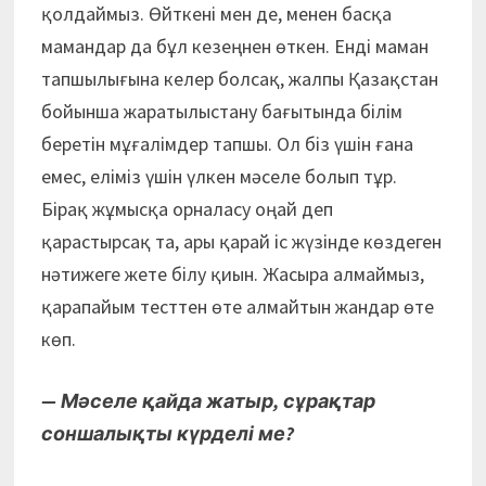
қолдаймыз. Өйткені мен де, менен басқа
мамандар да бұл кезеңнен өткен. Енді маман
тапшылығына келер болсақ, жалпы Қазақстан
бойынша жаратылыстану бағытында білім
беретін мұғалімдер тапшы. Ол біз үшін ғана
емес, еліміз үшін үлкен мәселе болып тұр.
Бірақ жұмысқа орналасу оңай деп
қарастырсақ та, ары қарай іс жүзінде көздеген
нәтижеге жете білу қиын. Жасыра алмаймыз,
қарапайым тесттен өте алмайтын жандар өте
көп.
— Мәселе қайда жатыр, сұрақтар
соншалықты күрделі ме?