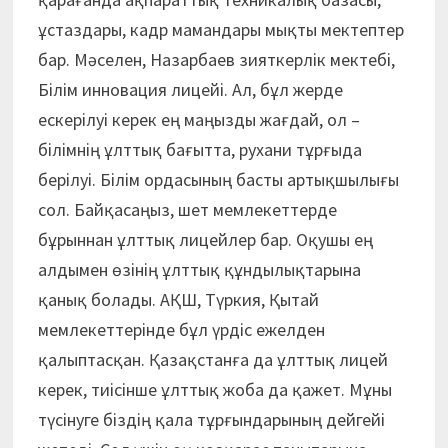
ұстаздары, кадр мамандары мықты мектептер
бар. Мәселен, Назарбаев зияткерлік мектебі,
Білім инновация лицейі. Ал, бұл жерде
ескерілуі керек ең маңызды жағдай, ол –
білімнің ұлттық бағытта, рухани тұрғыда
берілуі. Білім ордасының басты артықшылығы
сол. Байқасаңыз, шет мемлекеттерде
бұрыннан ұлттық лицейлер бар. Оқушы ең
алдымен өзінің ұлттық құндылықтарына
қанық болады. АҚШ, Түркия, Қытай
мемлекеттерінде бұл үрдіс ежелден
қалыптасқан. Қазақстанға да ұлттық лицей
керек, тиісінше ұлттық жоба да қажет. Мұны
түсінуге біздің қала тұрғындарының дейгейі