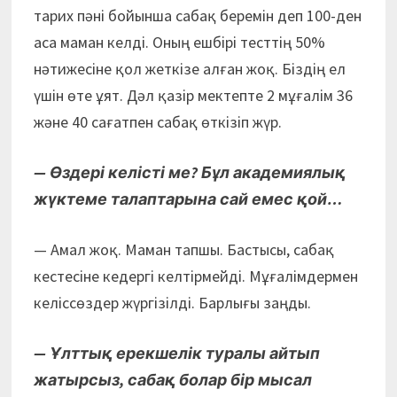
тарих пәні бойынша сабақ беремін деп 100-ден
аса маман келді. Оның ешбірі тесттің 50%
нәтижесіне қол жеткізе алған жоқ. Біздің ел
үшін өте ұят. Дәл қазір мектепте 2 мұғалім 36
және 40 сағатпен сабақ өткізіп жүр.
— Өздері келісті ме? Бұл академиялық
жүктеме талаптарына сай емес қой…
— Амал жоқ. Маман тапшы. Бастысы, сабақ
кестесіне кедергі келтірмейді. Мұғалімдермен
келіссөздер жүргізілді. Барлығы заңды.
— Ұлттық ерекшелік туралы айтып
жатырсыз, сабақ болар бір мысал