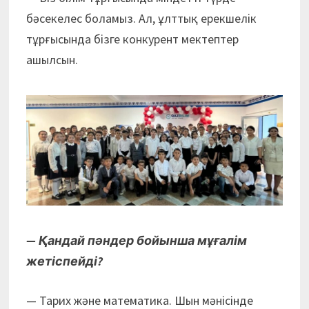
бәсекелес боламыз. Ал, ұлттық ерекшелік
тұрғысында бізге конкурент мектептер
ашылсын.
— Қандай пәндер бойынша мұғалім
жетіспейді?
— Тарих және математика. Шын мәнісінде