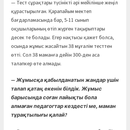
— Тест сұрақтары түсінікті әрі мейілінше жеңіл
құрастырылған. Қарапайым мектеп
бағдарламасында бар, 5-11 сынып
оқушыларының өтіп жүрген тақырыптары
десек те болады. Егер нақтысы қажет болса,
осында жұмыс жасайтын 38 мұғалім тесттен
өтті. Сол 38 маманға дейін 300-ден аса
талапкер өте алмады.
— Жұмысқа қабылданатын жандар үшін
талап қатаң екенін білдік. Жұмыс
барысында соған лайықты бола
алмаған педагогтар кездесті ме, маман
тұрақтылығы қалай?