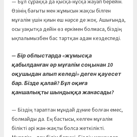
— Бұл сұраққа да қысқа-нұсқа жауап берейін.
Өзінің бағыты мен жұмысын жақсы білген
мұғалім үшін қиын еш нәрсе де жоқ. Ашығында,
осы уақытқа дейін өз еркімен болмаса, біздің
ықпалымызбен бас тартқан адам кездес­педі.
— Бір облыстарда «жұмысқа
қабылданған әр мұғалім соңынан 10
оқушыдан алып келеді» деген қауесет
бар. Бізде қалай? Бұл оқиға
қаншалықты шындыққа жанасады?
— Біздің тараптан мұндай дүние болған емес,
болмайды да. Ең бастысы, келген мұғалім
білікті әрі жан-жақты болса жеткілікті.