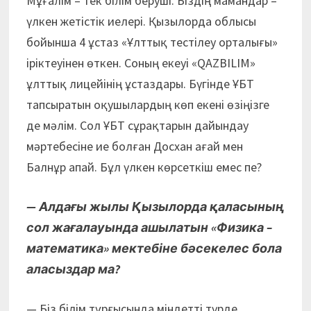
Мұғалім – тек білім беруші. Біздің мамандар –
үлкен жетістік иелері. Қызылорда облысы
бойынша 4 ұстаз «Ұлттық тестілеу орталығы»
іріктеуінен өткен. Соның екеуі «QAZBILIM»
ұлттық лицейінің ұстаздары. Бүгінде ҰБТ
тапсыратын оқушылардың көп екені өзіңізге
де мәлім. Сол ҰБТ сұрақтарын дайындау
мәртебесіне ие болған Досхан ағай мен
Балнұр апай. Бұл үлкен көрсеткіш емес пе?
— Алдағы жылы Қызылорда қаласының
сол жағалауында ашылатын «Физика –
математика» мектебіне бәсекелес бола
аласыздар ма?
— Біз білім тұрғысында міндетті түрде