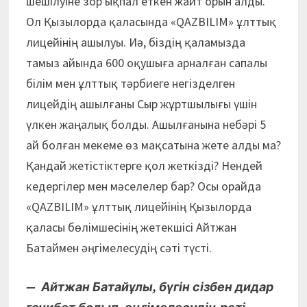
шешілуіне зор ықпал еткен жайт орын алды.
Ол Қызыл­орда қаласында «QAZBILIM» ұлттық
лицейінің ашылуы. Иә, біздің қаламызда
тамыз айында 600 оқушыға арналған сапалы
білім мен ұлттық тәрбиеге негізделген
лицейдің ашылғаны Сыр жұртшылығы үшін
үлкен жаңалық болды. Ашылғанына небәрі 5
ай болған мекеме өз мақсатына жете алды ма?
Қандай жетістіктерге қол жеткізді? Нендей
кедергілер мен мәселелер бар? Осы орайда
«QAZBILIM» ұлттық лицейінің Қызылорда
қаласы бөлімшесінің жетекшісі Айтжан
Батаймен әңгімелесудің сәті түсті.
— Айтжан Батайұлы, бүгін сізбен дидар