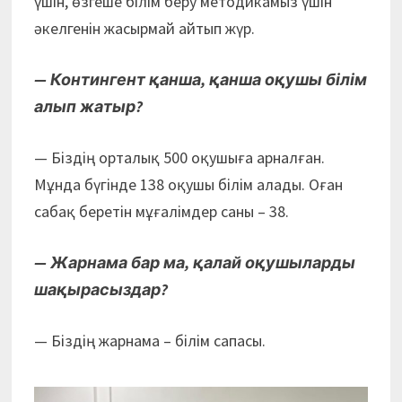
үшін, өзгеше білім беру методикамыз үшін
әкелгенін жасырмай айтып жүр.
— Контингент қанша, қанша оқушы білім
алып жатыр?
— Біздің орталық 500 оқушыға арналған.
Мұнда бүгінде 138 оқушы білім алады. Оған
сабақ беретін мұғалімдер саны – 38.
— Жарнама бар ма, қалай оқушыларды
шақырасыздар?
— Біздің жарнама – білім сапасы.