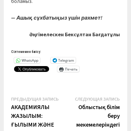
боламыз.
— Ашық сұхбатыңыз үшін рахмет!
Әңгімелескен Бексұлтан Бағдатұлы
Сілтемемен бөлісу:
WhatsApp
Telegram
Печать
Навигация
Предыдущая
Сле
ПРЕДЫДУЩАЯ ЗАПИСЬ
СЛЕДУЮЩАЯ ЗАПИСЬ
запись:
запи
АКАДЕМИЯЛЫҚ
Облыстық білім
по
ЖАЗЫЛЫМ:
беру
записям
ҒЫЛЫМИ ЖӘНЕ
мекемелеріндегі