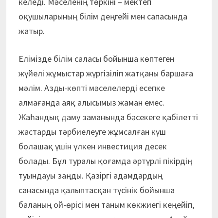
келеді. Мәселенің төркіні – мектеп
оқушыларының білім деңгейі мен сапасында
жатыр.
Елімізде білім саласы бойынша көптеген
жүйелі жұмыс­тар жүргізіліп жатқаны баршаға
мәлім. Азды-көпті мәселелерді есепке
алмағанда аяқ алысымыз жаман емес.
Жаһандық даму заманында бәсекеге қабілетті
жастарды тәрбиелеуге жұмсалған күш
болашақ үшін үлкен инвестиция десек
болады. Бұл туралы қоғамда әртүрлі пікірдің
туындауы заңды. Қазіргі адамдардың
санасында қалыптасқан түсінік бойынша
баланың ой-өрісі мен таным көкжиегі кеңейіп,