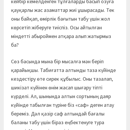
кейбір кемелденген тұлғаларды басып озуға
қауқарлы жас азаматтар жиі ұшырасады. Тек
оны байқап, өмірлік бағытын табу үшін жол
көрсетіп жіберуге тиіспіз. Осы айтылған
міндетті абыроймен атқара алып жатырмыз
ба?
Сөз басында мына бір мысалға мән беріп
қарайықшы. Табиғатта алтынды таза күйінде
кездестіру өте сирек құбылыс. Оны тазалап,
шикізат күйінен өнім жасап шығару тіпті
күрделі. Ал, шынында алтын сортының даяр
күйінде табылған түріне біз «саф» деген атау
береміз. Дәл қазір саф алтындай бағалы
баланы табу үшін біраз еңбектенуге тура