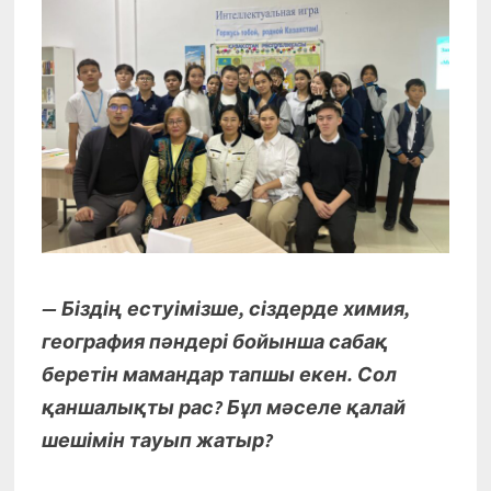
— Біздің естуімізше, сіздерде химия,
география пәндері бойынша сабақ
беретін мамандар тапшы екен. Сол
қаншалықты рас? Бұл мәселе қалай
шешімін тауып жатыр?