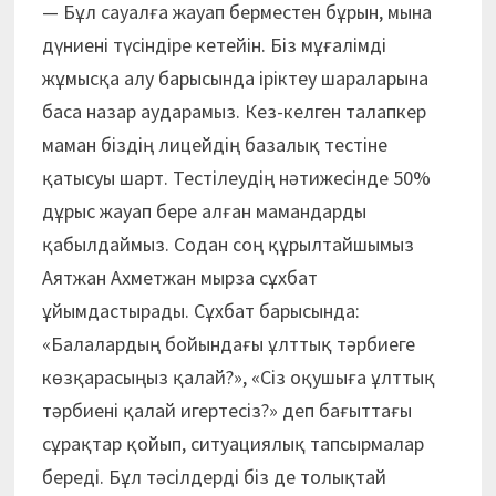
— Бұл сауалға жауап берместен бұрын, мына
дүниені түсіндіре кетейін. Біз мұғалімді
жұмысқа алу барысында іріктеу шараларына
баса назар аударамыз. Кез-келген талапкер
маман біздің лицейдің базалық тестіне
қатысуы шарт. Тестілеудің нәтижесінде 50%
дұрыс жауап бере алған мамандарды
қабылдаймыз. Содан соң құрылтайшымыз
Аятжан Ахметжан мырза сұхбат
ұйымдастырады. Сұхбат барысында:
«Балалардың бойындағы ұлттық тәрбиеге
көзқарасыңыз қалай?», «Сіз оқушыға ұлттық
тәрбиені қалай игертесіз?» деп бағыттағы
сұрақтар қойып, ситуациялық тапсырмалар
береді. Бұл тәсілдерді біз де толықтай