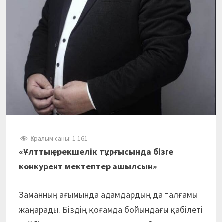
Қаралым саны:
1 161
«Ұлттық ерекшелік тұрғысында бізге
конкурент мектептер ашылсын»
Заманның ағымында адамдардың да талғамы
жаңарады. Біздің қоғамда бойындағы қабілеті