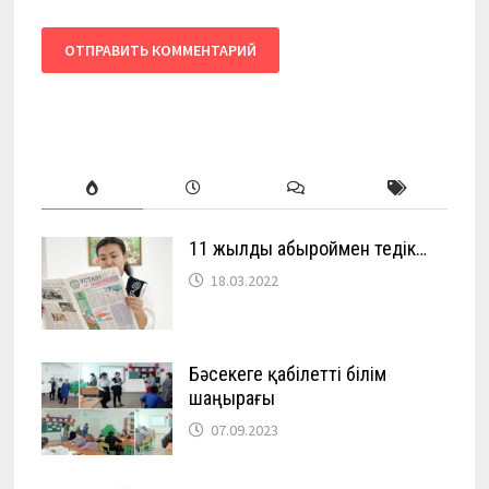
11 жылды абыроймен өтедік…
18.03.2022
Бәсекеге қабілетті білім
шаңырағы
07.09.2023