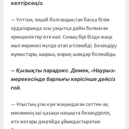
келтірсеңіз.
— Ұлттық лицей болғандықтан басқа білім
ордаларында осы уақытқа дейін болмаған
ерекшеліктер өте көп. Соның бірі бізде жаңа
жыл мерекесі мүлде атап өтілмейді. Безендіру
жұмыстары, шырша, жарық шамдар болмайды.
— Қызықты парадокс. Демек, «Наурыз»
мерекесінде барлығы керісінше дейсіз
ғой.
— Ұлыстың ұлы күні жақындаған сәттен-ақ
мекеменің іші қазақи нақышта безендіріліп,
өте жоғары деңгейде ұйымдастыратын