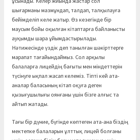
ұсынады. Келер жиында жастар сол
шығарманы мазмұндап, талдап, талқылауға
бейімделіп келе жатыр. Өз кезегінде бір
маусым бойы оқылған кітаптарға байланысты
ауқымды шара ұйымдастырылады.
Нәтижесінде үздік деп танылған шәкірттерге
марапат тағайындаймыз. Сол арқылы
балаларға лицейдің бағыты мен міндеттерін
түсінуге ықпал жасап келеміз. Тіпті кей ата-
аналар баласының кітап оқуға деген
қызығушылығы оянғаны үшін бізге алғыс та
айтып жатады.
Тағы бір дүние, бүгінде көптеген ата-ана біздің
мектепке балаларын ұлттық лицей болғаны