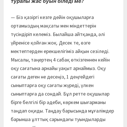
туралы жас буын біледі ме?
— Біз қазіргі кезге дейін оқушыларға
ортамыздың мақсаты мен міндеттерін
түсіндіріп келеміз. Былайша айтқанда, әлі
үйренісе қойған жоқ. Десек те, өзге
мектептерден ерекшелігіміз айқын сезіледі.
Мысалы, таңертең 4 сабақ өткізгеннен кейін
оқу сағатына арнайы уақыт арнаймыз. Оқу
сағаты деген не десеңіз, 1 деңгейдегі
сыныптарға оқу сағаты жүреді, үлкен
сыныптарға да сондай. Бұл ретте оқушылар
бірге белгілі бір әдеби, көркем шығарманы
таңдап оқиды. Таңдау барысында мұғалімдер
барынша ұлттық сарындағы туындыларды