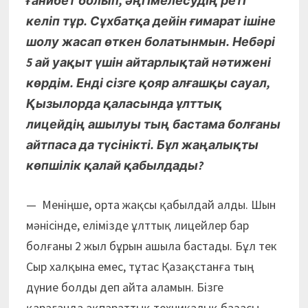
ғанибет болып, әңгімелесудің реті
келіп тұр. Сұхбатқа дейін ғимарат ішіне
шолу жасап өткен болатынмын. Небәрі
5 ай уақыт үшін айтарлықтай нәтижені
көрдім. Енді сізге қояр алғашқы сауал,
Қызылорда қаласында ұлттық
лицейдің ашылуы тың бастама болғаны
айтпаса да түсінікті. Бұл жаңалықты
көпшілік қалай қабылдады?
— Меніңше, орта жақсы қабылдай алды. Шын
мәнісінде, елімізде ұлттық лицейлер бар
болғаны 2 жыл бұрын ашыла бастады. Бұл тек
Сыр халқына емес, тұтас Қазақстанға тың
дүние болды деп айта аламын. Бізге
қарағанда ақпараттық техникалық базасы,