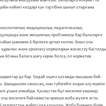
ейін кейінгі кездері күн тәртібіне шығып отырғаны
психологиялық-медициналық-педагогикалық
ез-құлқында және эмоциялық проблемасы бар балаларға
 сайын шамамен 6 бірлікке артып келген. Биыл осы
а құрылыс және орналасу нормаларын жасақтау басталды
рын 60 мың балаға шағу керек болса, ол норматив
тақырыптар да бар. Ондай оқиға қоғамды ешқашан бей-
. Шындықпен санассақ, оны түбегейлі алдын алу мүмкін
 елі ұсына алмайды. Қазақстан бұл мәселені кешенді
осы мәселеге байланысты ерекше жоба жүзеге асты.
l ақпараттық жүйесі іске қосылды. Жоба бұрынғы білім