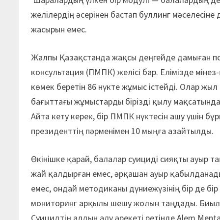
желілердің әсерінен бастап буллинг мәселесіне д
жасырын емес.
Жалпы Қазақстанда жақсы деңгейде дамыған 
консультация (ПМПК) желісі бар. Елімізде мін
көмек беретін 86 нүкте жұмыс істейді. Олар жыл
бағыттағы жұмыстарды бірізді қылу мақсатынд
Айта кету керек, бір ПМПК нүктесін ашу үшін бұ
президенттің пәрменімен 10 мыңға азайтылды.
Өкінішке қарай, балалар суициді сияқты ауыр 
жай қалдырған емес, әрқашан ауыр қабылданады
емес, ондай методиканы дүниежүзінің бір де бір
мониторинг арқылы шешу жолын таңдады. Биыл 
Суицидтің алдын алу әрекеті ретінде Alem Menta