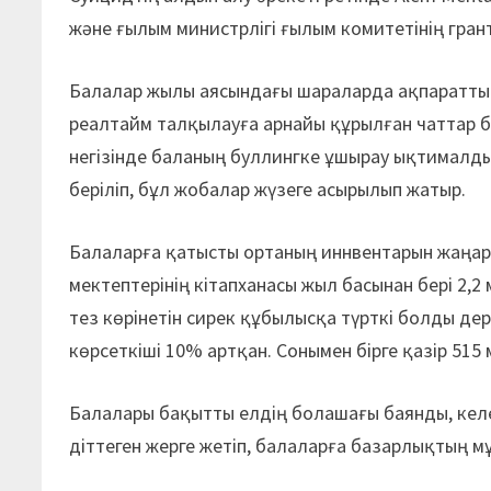
және ғылым министрлігі ғылым комитетінің гран
Балалар жылы аясындағы шараларда ақпараттық
реалтайм талқылауға арнайы құрылған чаттар б
негізінде баланың буллингке ұшырау ықтималдығ
беріліп, бұл жобалар жүзеге асырылып жатыр.
Балаларға қатысты ортаның иннвентарын жаңарт
мектептерінің кітапханасы жыл басынан бері 2,
тез көрінетін сирек құбылысқа түрткі болды де
көрсеткіші 10% артқан. Сонымен бірге қазір 515
Балалары бақытты елдің болашағы баянды, келе
діттеген жерге жетіп, балаларға базарлықтың м