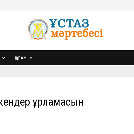
ҚОҒАМ
лкендер ұрламасын