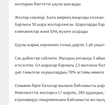
жоспарын бекітетін қаулы шығарды.
Жоспар кешенді. Бала өмірінің маңызды кезеңін
Барлығы 50 шара жоспарланған. Шараларды бар
компаниялар және БАҚ жүзеге асырады.
Қаулы жарық көргеннен толық дерлік 3 ай уақыт
Сан дәйектер сөйлесін. Жылдың алғашқы 5 айын
өткізілген. Ол шаралар барлығы 2,5 миллион ба
деп танылған оқушылардың 78% астамы немесе 5
Сонымен бірге балалар жылына байланысты шар
Мемлекеттік жоспарға 17 өңірлік, 280 аудандық
коронавирус пандемиясына байланысты екі жыл