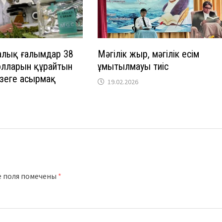
лық ғалымдар 38
Мәңгілік жыр, мәңгілік есім
олларын құрайтын
ұмытылмауы тиіс
зеге асырмақ
19.02.2026
е поля помечены
*