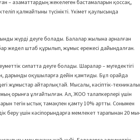
ұған – азаматтардың жекелеген бастамаларын қоссақ,
еліп қалмайтыны түсінікті. Үкімет қаулысында
ынды жүрді деуге болады. Балалар жылына арналған
бар жедел штаб құрылып, жұмыс ережесі дайындалған.
меттік сипатта деуге болады. Шаралар – мүгедектігі
ан, дарынды оқушыларға дейін қамтиды. Бұл орайда
ндегі жұмыстар айтарлықтай. Мысалы, кәсіптік-техникалы
 мың орынға ұлғайтылған. Ал, ЖОО талапкерлері үшін
ларын тегін ыстық тамақпен қамту 10% артты. Сонымен
ік беру үшін кәсіпорындарға мемлекет тарапынан 20 мы
саулығы мен рухани жай-күйі. Балаларға әлеуметтік