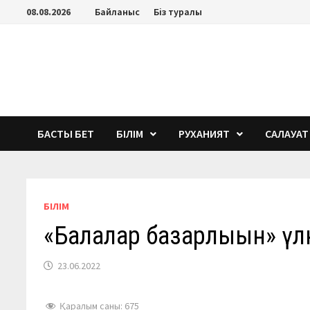
Перейти
08.08.2026
Байланыс
Біз туралы
к
содержимому
БАСТЫ БЕТ
БІЛІМ
РУХАНИЯТ
САЛАУАТ
БІЛІМ
«Балалар базарлығын» ү
23.06.2022
Қаралым саны:
675