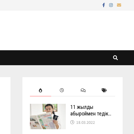
11 жылды
абыроймен өтедік…
18.03.2022