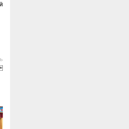
Й
Следующая
СЬ
запись:
￼