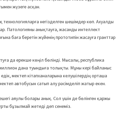
тымен жүзеге асқан.
 технологияларға негізделген шешімдер көп. Ахуалды
ар. Патологияны анықтауға, жасанды интеллект
ына баға беретін жүйенің прототипін жасауға гранттар
уға да ерекше көңіл бөлінді. Мысалы, республика
2 миллион дана туындыға толықты. Мұны кері байланыс
р едік, мектеп кітапханаларына келушілердің орташа
 мектеп автобусын сатып алу рәсімделіп жатыр екен.
шегі аяулы болары анық. Сол үшін де бөлінген қаржы
ұрты бұзылмай жетеді деп сенеміз.