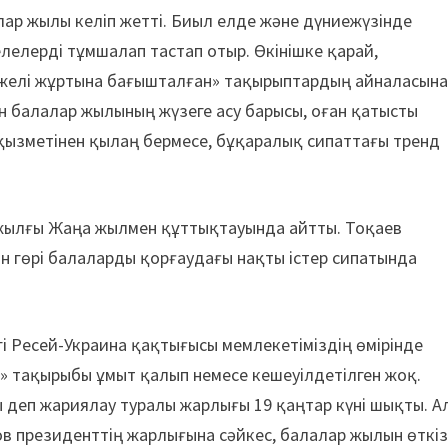
ар жылы келіп жетті. Биыл елде және дүниежүзінде
елелерді тұмшалап тастап отыр. Өкінішке қарай,
к желі жұртына бағышталған» тақырыптардың айналасын
н балалар жылының жүзеге асу барысы, оған қатысты
қызметінен қылаң бермесе, бұқаралық сипаттағы тренд
жылғы Жаңа жылмен құттықтауында айтты. Тоқаев
н гөрі балаларды қорғаудағы нақты істер сипатында
і Ресей-Украина қақтығысы мемлекетіміздің өмірінде
ы» тақырыбы ұмыт қалып немесе кешеуілдетілген жоқ.
деп жариялау туралы жарлығы 19 қаңтар күні шықты. А
ов президенттің жарлығына сәйкес, балалар жылын өткіз