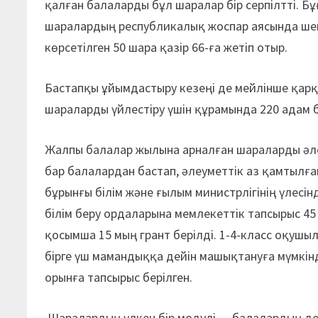
қалған балаларды бұл шаралар бір серпілтті. Б
шаралардың республикалық жоспар аясында шект
көрсетілген 50 шара қазір 66-ға жетіп отыр.
Бастапқы ұйымдастыру кезеңі де мейлінше қарқ
шараларды үйлестіру үшін құрамында 220 адам 
Жалпы балалар жылына арналған шараларды әлеу
бар балалардан бастап, әлеуметтік аз қамтылғ
бұрынғы білім және ғылым министрлігінің үлесі
білім беру ордаларына мемлекеттік тапсырыс 45
қосымша 15 мың грант берілді. 1-4-класс оқушы
бірге үш мамандыққа дейін машықтануға мүмкінд
орынға тапсырыс берілген.
Шаралардың үлкен бір модулі — балалардың ден