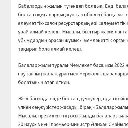
Бабалардың жылын түгендеп болдық. Енді балал
болған оқиғалардың күн тәртібіндегі басқа мәс
әлеуметтік-саяси ресурстардың өзі «әлеуметті
ұзай алмай келеді. Мысалы, былтыр жарияланға
ұйымдардың орасан жұмысы мемлекеттік орган 
тақырып бола алмай келеді.
Балалар жылы туралы Мемлекет басшысы 2022 
науқанның жалаң ұран мен мерекелік шараларда
болатынын атап өткен.
Жыл басында елде болған дүмпулер, одан кейінг
үлкен сеңжүрістер жасады, бірақ «Балалар жыл
Мысалы, президенттің осы жылды балалар жылы 
20 наурыз күні премьер-министр Әлихан Смайыл