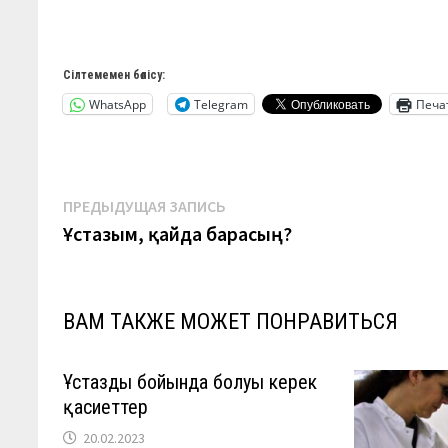
Сілтемемен бөлісу:
WhatsApp
Telegram
Печа
Навигация
Предыдущая
ПРЕДЫДУЩАЯ ЗАПИСЬ
запись:
Ұстазым, қайда барасың?
по
записям
ВАМ ТАКЖЕ МОЖЕТ ПОНРАВИТЬСЯ
Ұстаздың бойында болуы керек
қасиеттер
20.02.2023