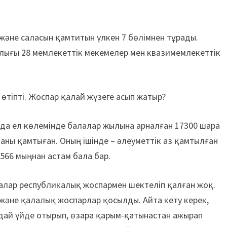
 және саласын қамтитын үлкен 7 бөлімнен тұрады.
лығы 28 мемлекеттік мекемелер мен квазимемлекеттік
 өтіпті. Жоспар қалай жүзеге асып жатыр?
да ел көлемінде балалар жылына арналған 17300 шара
ланы қамтыған. Оның ішінде – әлеуметтік аз қамтылған
66 мыңнан астам бала бар.
алар республикалық жоспармен шектеліп қалған жоқ.
 және қалалық жоспарлар қосылды. Айта кету керек,
дай үйде отырып, өзара қарым-қатынастан ажырап