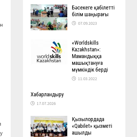
Бәсекеге қабілетті
білім шаңырағы
07.09.2023
ан
«Worldskills
Kazakhstan»:
Мамандыққа
машықтануға
мүмкіндік берді
11.03.2022
Хабарландыру
17.07.2026
Қызылордада
л
«Qabilet» қызметі
у
ашылды