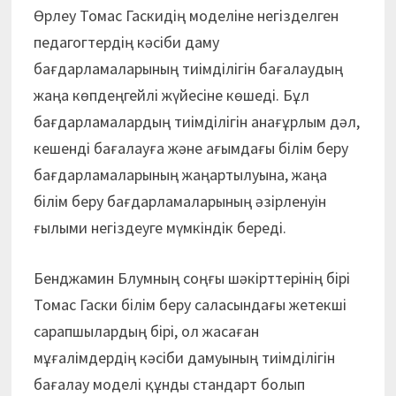
Өрлеу Томас Гаскидің моделіне негізделген
педагогтердің кәсіби даму
бағдарламаларының тиімділігін бағалаудың
жаңа көпдеңгейлі жүйесіне көшеді. Бұл
бағдарламалардың тиімділігін анағұрлым дәл,
кешенді бағалауға және ағымдағы білім беру
бағдарламаларының жаңартылуына, жаңа
білім беру бағдарламаларының әзірленуін
ғылыми негіздеуге мүмкіндік береді.
Бенджамин Блумның соңғы шәкірттерінің бірі
Томас Гаски білім беру саласындағы жетекші
сарапшылардың бірі, ол жасаған
мұғалімдердің кәсіби дамуының тиімділігін
бағалау моделі құнды стандарт болып