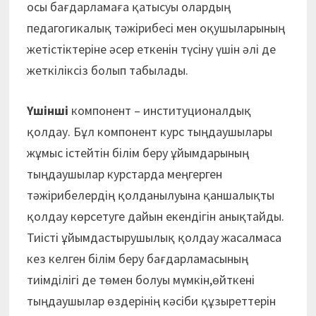
осы бағдарламаға қатысуы олардың
педагогикалық тәжірибесі мен оқушыларының
жетістіктеріне әсер еткенін түсіну үшін әлі де
жеткіліксіз болып табылады.
Үшінші
компонент – институционалдық
қолдау. Бұл компонент курс тыңдаушылары
жұмыс істейтін білім беру ұйымдарының
тыңдаушылар курстарда меңгерген
тәжірибелердің қолданылуына қаншалықты
қолдау көрсетуге дайын екендігін анықтайды.
Тиісті ұйымдастырушылық қолдау жасалмаса
кез келген білім беру бағдарламасының
тиімділігі де төмен болуы мүмкін,өйткені
тыңдаушылар өздерінің кәсіби құзыреттерін