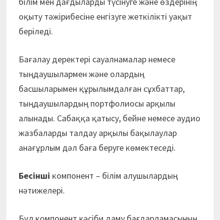
білім мен дағдыларды түсінуге және өздерінің
оқыту тәжірибесіне енгізуге жеткілікті уақыт
беріледі.
Бағалау деректері сауалнамалар немесе
тыңдаушылармен және олардың
басшыларымен құрылымдалған сұхбаттар,
тыңдаушылардың портфолиосы арқылы
алынады. Сабаққа қатысу, бейне немесе аудио
жазбаларды талдау арқылы бақылаулар
анағұрлым дәл баға беруге көмектеседі.
Бесінші
компонент – білім алушылардың
нәтижелері.
Бұл компонент кәсіби даму бағдарламасының