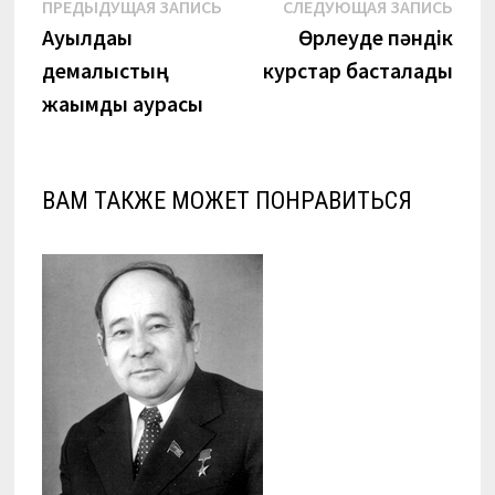
Навигация
Предыдущая
Сле
ПРЕДЫДУЩАЯ ЗАПИСЬ
СЛЕДУЮЩАЯ ЗАПИСЬ
запись:
запи
Ауылдағы
Өрлеуде пәндік
по
демалыстың
курстар басталады
записям
жағымды аурасы
ВАМ ТАКЖЕ МОЖЕТ ПОНРАВИТЬСЯ