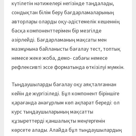
күтілетін нәтижелері негізінде таңдалады,
сондықтан білім беру бағдарламаларының
авторлары оларды оқу-әдістемелік кешеннің
басқа компоненттерімен бір мезгілде
әзірлейді. Бағдарламаның мақсаты мен
мазмұнына байланысты бағалау тест, топтық
немесе жеке жоба, демо- сабағы немесе
рефлексивті эссе форматында өткізілуі мүмкін.
Тыңдаушыларды бағалау оқу аяқталғаннан
кейін де жүргізіледі. Бұл компонент біріншіге
қарағанда анағұрлым көп ақпарат береді: ол
курс тыңдаушыларының мақсатты
құзыреттерді қаншалықты меңгергенін
көрсете алады. Алайда бұл тыңдаушылардың