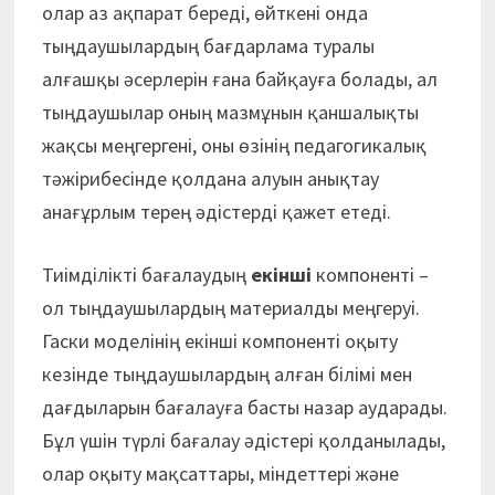
олар аз ақпарат береді, өйткені онда
тыңдаушылардың бағдарлама туралы
алғашқы әсерлерін ғана байқауға болады, ал
тыңдаушылар оның мазмұнын қаншалықты
жақсы меңгергені, оны өзінің педагогикалық
тәжірибесінде қолдана алуын анықтау
анағұрлым терең әдістерді қажет етеді.
Тиімділікті бағалаудың
екінші
компоненті –
ол тыңдаушылардың материалды меңгеруі.
Гаски моделінің екінші компоненті оқыту
кезінде тыңдаушылардың алған білімі мен
дағдыларын бағалауға басты назар аударады.
Бұл үшін түрлі бағалау әдістері қолданылады,
олар оқыту мақсаттары, міндеттері және