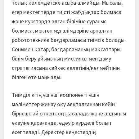
толық көлемде іске асыра алмайды. Мысалы,
егер мектептерде тиісті жабдықтар болмаса
және курстарда алған біліміне сұраныс
болмаса, мектеп мұғалімдеріне арналған
робототехника бағдарламасы тиімсіз болады.
Сонымен қатар, бағдарламаның мақсаттары
білім беру ұйымының миссиясы мен даму
стратегиясына сәйкес келетінін/келмейтінін
білген өте маңызды.
Тиімділіктің үшінші компоненті үшін
мәліметтер жинау оқу аяқталғаннан кейін
бірнеше ай өткен соң жасалады және алдыңғы
екеуіне қарағанда, едәуір күрделі болып
есептеледі. Деректер кеңестердің