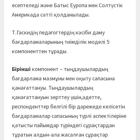
есептеледі және Батыс Еуропа мен Солтүстік
Америкада сәтті қолданылады.
Т.Гаскидің педагогтердің кәсіби даму
бағдарламаларының тиімділік моделі 5
компоненттен тұрады.
Бірінші
компонент – тыңдаушылардың
бағдарлама мазмұны мен оқыту сапасына
қанағаттануы. Тыңдаушылардың
қанағаттануын зерттеу үшін,әдетте,
респонденттер белгілі бір дәрежеде келісетін
бағдарламалар сапасының түрлі аспектілеріне
қатысты пайымдар түріндегі сұрақтардан
тұратын алдын-ала жасалған сұрақтар