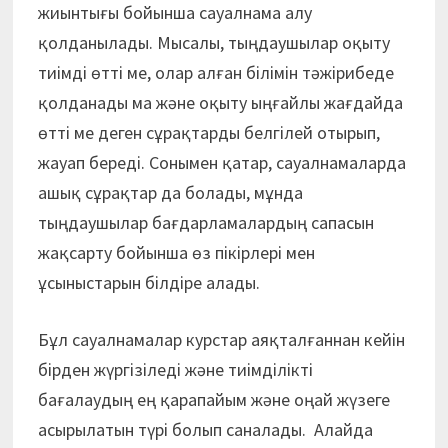
жиынтығы бойынша сауалнама алу
қолданылады. Мысалы, тыңдаушылар оқыту
тиімді өтті ме, олар алған білімін тәжірибеде
қолданады ма және оқыту ыңғайлы жағдайда
өтті ме деген сұрақтарды белгілей отырып,
жауап береді. Сонымен қатар, сауалнамаларда
ашық сұрақтар да болады, мұнда
тыңдаушылар бағдарламалардың сапасын
жақсарту бойынша өз пікірлері мен
ұсыныстарын білдіре алады.
Бұл сауалнамалар курстар аяқталғаннан кейін
бірден жүргізіледі және тиімділікті
бағалаудың ең қарапайым және оңай жүзеге
асырылатын түрі болып саналады. Алайда