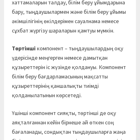
хаттамаларын талдау, білім беру ұйымдарына
бару, тыңдаушылармен және білім беру ұйымы
әкімшілігінің өкілдерімен сауалнама немесе
сұхбат жүргізу шараларын қамтуы мүмкін.
Төртінші
компонент – тыңдаушылардың оқу
үдерісінде меңгерген немесе дамытқан
құзыреттерін іс жүзінде қолдануы. Компонент
білім беру бағдарламасының мақсатты
құзыреттерінің қаншалықты тиімді
қолданылатынын көрсетеді.
Үшінші компонент сияқты, төртінші де оқу
аяқталғаннан кейін бірнеше ай өткен соң
бағаланады, сондықтан тыңдаушыларға жаңа