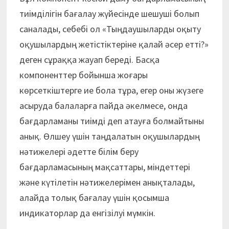
тиімділігін бағалау жүйесінде шешуші болып
саналады, себебі ол «Тыңдаушыларды оқыту
оқушылардың жетістіктеріне қалай әсер етті?»
деген сұраққа жауап береді. Басқа
компоненттер бойынша жоғары
көрсеткіштерге ие бола тұра, егер оны жүзеге
асыруда балаларға пайда әкелмесе, онда
бағдарламаны тиімді деп атауға болмайтыны
анық. Өлшеу үшін таңдалатын оқушылардың
нәтижелері әдетте білім беру
бағдарламасының мақсаттары, міндеттері
және күтілетін нәтижелерімен анықталады,
алайда толық бағалау үшін қосымша
индикаторлар да енгізілуі мүмкін.