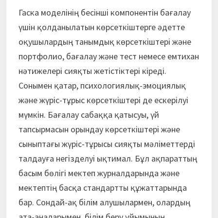
Гаска моделінің бесінші компонентін бағалау
үшін қолданылатын көрсеткіштерге әдетте
оқушылардың танымдық көрсеткіштері және
портфолио, бағалау және тест немесе емтихан
нәтижелері сияқты жетістіктері кіреді.
Сонымен қатар, психологиялық-эмоциялық
және жүріс-тұрыс көрсеткіштері де ескерілуі
мүмкін. Бағалау сабаққа қатысуы, үй
тапсырмасын орындау көрсеткіштері және
сыныптағы жүріс-тұрысы сияқты мәліметтерді
талдауға негізделуі ықтимал. Бұл ақпараттың
басым бөлігі мектеп журналдарында және
мектептің басқа стандартты құжаттарында
бар. Сондай-ақ білім алушылармен, олардың
ата-аналарымен, білім беру ұйымының