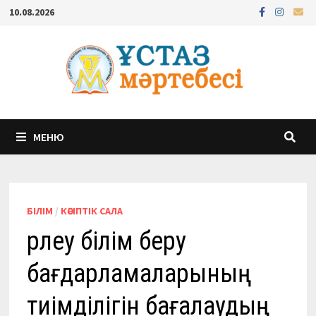
Перейти
10.08.2026
к
содержимому
МЕНЮ
БІЛІМ
/
КӘСІПТІК САЛА
Өрлеу білім беру
бағдарламаларының
тиімділігін бағалаудың