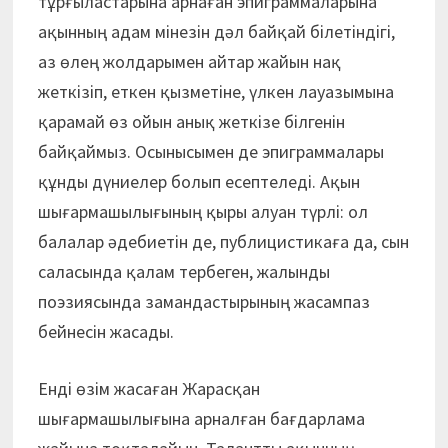
тұрғыластарына арнаған эпиграммаларына
ақынның адам мінезін дәл байқай білетіндігі,
аз өлең жолдарымен айтар жайын нақ
жеткізіп, еткен қызметіне, үлкен лауазымына
қарамай өз ойын анық жеткізе білгенін
байқаймыз. Осынысымен де эпиграммалары
құнды дүниелер болып есептеледі. Ақын
шығармашылығының қыры алуан түрлі: ол
балалар әдебиетін де, публицистикаға да, сын
саласында қалам тербеген, жалынды
поэзиясында замандастырының жасампаз
бейнесін жасады.
Енді өзім жасаған Жарасқан
шығармашылығына арналған бағдарлама