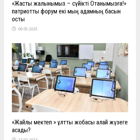
«Жастық жалынымыз – сүйікті Отанымызға!»
патриоттық форум екі мың адамның басын
қосты
06.05.2025
«Жайлы мектеп » ұлттық жобасы қалай жүзеге
асады?
27.02.2023