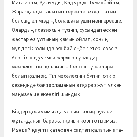
Мағжанды, Қасымды, Қадырды, Тұманбайды,
Жарасқанды танытып тереңдете оқытатын
болсақ, еліміздің болашағы үшін мәні ерекше.
Олардың поэзиясын түсініп, сусындап өскен
жастар өз ұлтының қамын ойлап, соның
мүддесі жолында аянбай еңбек етері сөзсіз.
Ана тілінің уызына жарыған ұландар
мемлекеттің, қоғамның белгілі тұлғалары
болып қалмақ. Тіл мәселесінің бүгінгі өткір
кезеңінде бағдарламаның атқарар жүгі үлкен
маңызға ие екендігі шындық.
Біздер қоғамымызда ұлтымыздың рухани
жұтаңданып бара жатқанын көріп отырмыз.
Мұндай қауіпті қатерден сақтап қалатын ата-