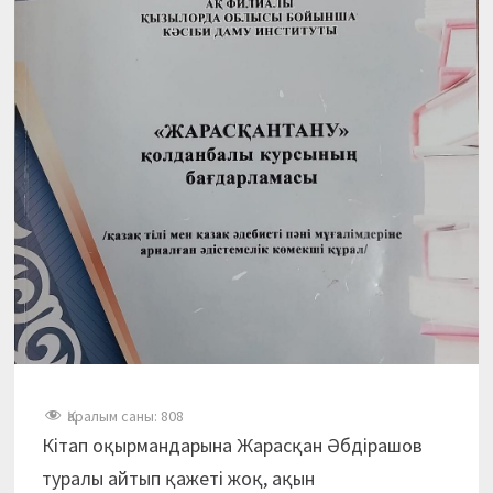
Қаралым саны:
808
Кітап оқырмандарына Жарасқан Әбдірашов
туралы айтып қажеті жоқ, ақын