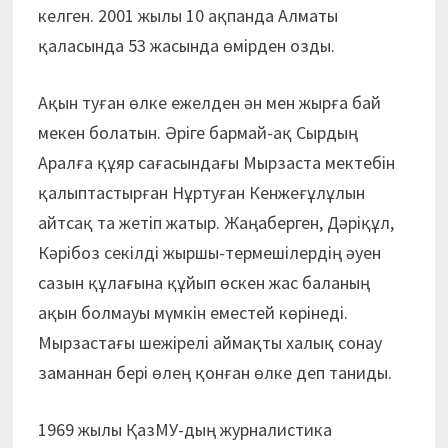
келген. 2001 жылы 10 ақпанда Алматы
қаласында 53 жасында өмірден озды.
Ақын туған өлке ежелден ән мен жырға бай
мекен болатын. Әріге бармай-ақ Сырдың
Аралға құяр сағасындағы Мырзаста мектебін
қалыптастырған Нұртуған Кенжеғұлұлын
айтсақ та жетіп жатыр. Жаңаберген, Дәріқұл,
Кәрібоз секілді жыршы-термешілердің әуен
сазын құлағына құйып өскен жас баланың
ақын болмауы мүмкін еместей көрінеді.
Мырзастағы шежірелі аймақты халық сонау
заманнан бері өлең қонған өлке деп таниды.
1969 жылы ҚазМУ-дың журналистика