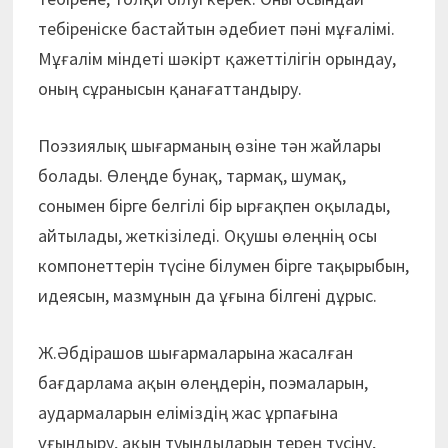
тебіреніске бастайтын әдебиет пәні мұғалімі.
Мұғалім міндеті шәкірт қажеттілігін орындау,
оның сұранысын қанағаттандыру.
Поэзиялық шығарманың өзіне тән жайлары
болады. Өлеңде бунақ, тармақ, шумақ,
сонымен бірге белгілі бір ырғақпен оқылады,
айтылады, жеткізіледі. Оқушы өлеңнің осы
компонеттерін түсіне білумен бірге тақырыбын,
идеясын, мазмұнын да ұғына білгені дұрыс.
Ж.Әбдірашов шығармаларына жасалған
бағдарлама ақын өлеңдерін, поэмаларын,
аудармаларын еліміздің жас ұрпағына
ұғындыру, ақын туындыларын терең түсіну,