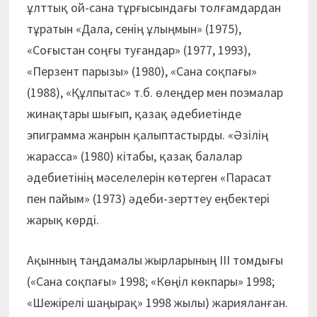
ұлттық ой-сана тұрғысындағы толғамдардан
тұратын «Дала, сенің ұлыңмын» (1975),
«Соғыстан соңғы туғандар» (1977, 1993),
«Перзент парызы» (1980), «Сана соқпағы»
(1988), «Құлпытас» т.б. өлеңдер мен поэмалар
жинақтары шығып, қазақ әдебиетінде
эпиграмма жанрын қалыптастырды. «Әзілің
жарасса» (1980) кітабы, қазақ балалар
әдебиетінің мәселелерін көтерген «Парасат
пен пайым» (1973) әдеби-зерттеу еңбектері
жарық көрді.
Ақынның таңдамалы жырларының ІІІ томдығы
(«Сана соқпағы» 1998; «Көңіл көкпары» 1998;
«Шежірелі шаңырақ» 1998 жылы) жарияланған.