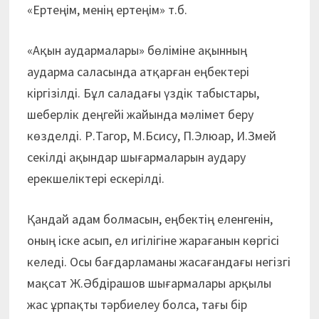
«Ертеңім, менің ертеңім» т.б.
«Ақын аудармалары» бөліміне ақынның
аударма саласында атқарған еңбектері
кіргізілді. Бұл саладағы үздік табыстары,
шеберлік деңгейі жайында мәлімет беру
көзделді. Р.Тагор, М.Бсису, П.Элюар, И.Змей
секілді ақындар шығармаларын аудару
ерекшеліктері ескерілді.
Қандай адам болмасын, еңбектің еленгенін,
оның іске асып, ел игілігіне жарағанын көргісі
келеді. Осы бағдарламаны жасағандағы негізгі
мақсат Ж.Әбдірашов шығармалары арқылы
жас ұрпақты тәрбиелеу болса, тағы бір