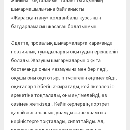
жайына тоқталайын. Талантты ақынның
шығармашылығына байланысты
«Жарасқантану» қолданбалы курсының
бағдарламасын жасаған болатынмын.
Әдетте, прозалық шығармаларға қарағанда
поэзиялық туындыларды оқытудың ерекшелігі
болады. Жазушы шығармаларын оқыта
бастағанда оның мазмұнына мән беріледі,
оқушы оны оқи отырып түсінгенін әңгімелейді,
оқиғалар тізбегін ажыратады, кейіпкерлер іс-
әрекетіне тоқталады, оны әңгімелейді, өз
сөзімен жеткізеді. Кейіпкерлердің портреті
қалай жасалғанын, ұнамды және ұнамсыз
көріністерге тоқталады, сипаттайды. Ал,
позиялық туындыда азаматтық лирика