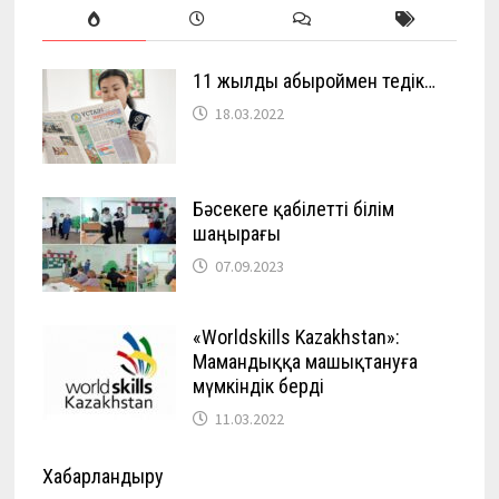
11 жылды абыроймен өтедік…
18.03.2022
Бәсекеге қабілетті білім
шаңырағы
07.09.2023
«Worldskills Kazakhstan»:
Мамандыққа машықтануға
мүмкіндік берді
11.03.2022
Хабарландыру