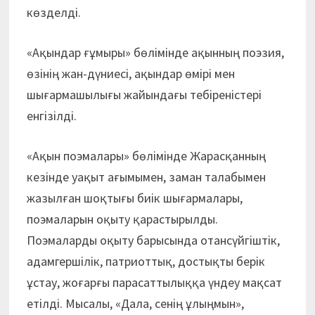
көзделді.
«Ақындар ғұмыры» бөлімінде ақынның поэзия,
өзінің жан-дүниесі, ақындар өмірі мен
шығармашылығы жайындағы тебіреністері
енгізілді.
«Ақын поэмалары» бөлімінде Жарасқанның
кезінде уақыт ағымымен, заман талабымен
жазылған шоқтығы биік шығармалары,
поэмаларын оқыту қарастырылды.
Поэмаларды оқыту барысында отансүйгіштік,
адамгершілік, патриоттық, достықты берік
ұстау, жоғарғы парасаттылыққа үндеу мақсат
етілді. Мысалы, «Дала, сенің ұлыңмын»,