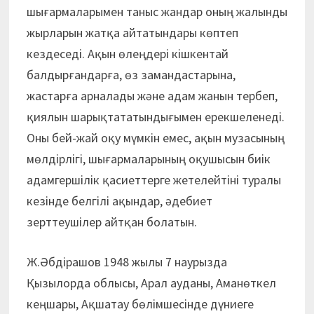
шығармаларымен таныс жандар оның жалынды
жырларын жатқа айтатындары көптеп
кездеседі. Ақын өлеңдері кішкентай
балдырғандарға, өз замандастарына,
жастарға арналады және адам жанын тербеп,
қиялын шарықтататындығымен ерекшеленеді.
Оны бей-жай оқу мүмкін емес, ақын музасының
мөлдірлігі, шығармаларының оқушысын биік
адамгершілік қасиеттерге жетелейтіні туралы
кезінде белгілі ақындар, әдебиет
зерттеушілер айтқан болатын.
Ж.Әбдірашов 1948 жылы 7 наурызда
Қызылорда облысы, Арал ауданы, Аманөткел
кеңшары, Ақшатау бөлімшесінде дүниеге