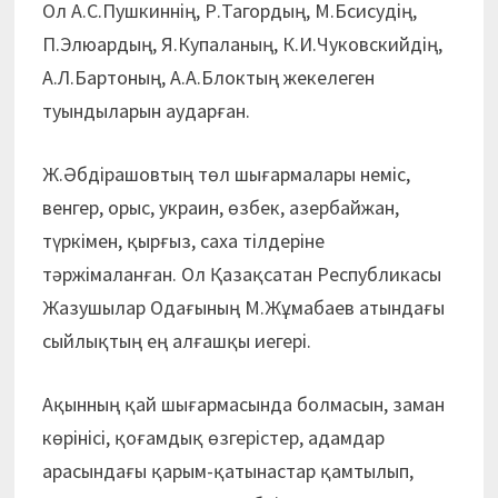
Ол А.С.Пушкиннің, Р.Тагордың, М.Бсисудің,
П.Элюардың, Я.Купаланың, К.И.Чуковскийдің,
А.Л.Бартоның, А.А.Блоктың жекелеген
туындыларын аударған.
Ж.Әбдірашовтың төл шығармалары неміс,
венгер, орыс, украин, өзбек, азербайжан,
түркімен, қырғыз, саха тілдеріне
тәржімаланған. Ол Қазақсатан Республикасы
Жазушылар Одағының М.Жұмабаев атындағы
сыйлықтың ең алғашқы иегері.
Ақынның қай шығармасында болмасын, заман
көрінісі, қоғамдық өзгерістер, адамдар
арасындағы қарым-қатынастар қамтылып,