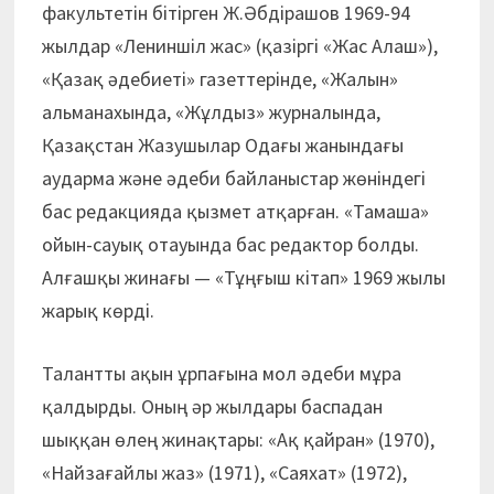
факультетін бітірген Ж.Әбдірашов 1969-94
жылдар «Лениншіл жас» (қазіргі «Жас Алаш»),
«Қазақ әдебиеті» газеттерінде, «Жалын»
альманахында, «Жұлдыз» журналында,
Қазақстан Жазушылар Одағы жанындағы
аударма және әдеби байланыстар жөніндегі
бас редакцияда қызмет атқарған. «Тамаша»
ойын-сауық отауында бас редактор болды.
Алғашқы жинағы — «Тұңғыш кітап» 1969 жылы
жарық көрді.
Талантты ақын ұрпағына мол әдеби мұра
қалдырды. Оның әр жылдары баспадан
шыққан өлең жинақтары: «Ақ қайран» (1970),
«Найзағайлы жаз» (1971), «Саяхат» (1972),