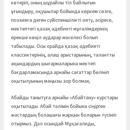
көтеріп, оның шұрайлы тіл байлығын
ұғындыру, оқушылар бойында көркем сөзге,
поэзияға деген сүйіспеншілікті ояту, әсіресе,
мектептегі қазақ әдебиеті мұғалімдерінің
ерекше көңіл аударар мәселесі болып
табылады. Осы орайда қазақ әдебиеті
классиктерінің, алаш арыстарының, талантты
ақындардың шығармаларына мектеп
бағдарламасында арнайы сағаттар бөлініп
оқытылуының маңызы зор болмақ.
Абайды танытуға арнайы «Абайтану» курстары
оқытылады. Абай тәлімін бойына сіңірген
жастардың болашағы жарқын боларын түсініп
отырмыз. Дәл осындай Мұқағалиды,