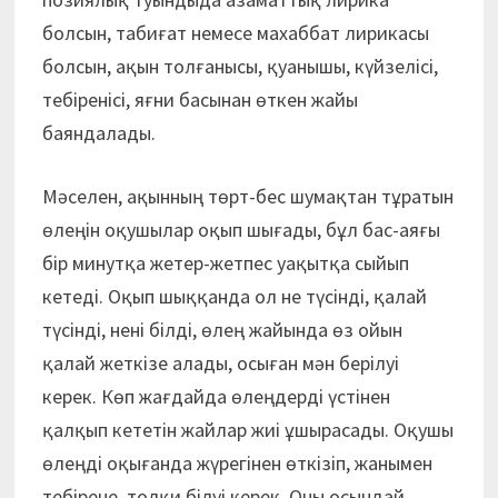
болсын, табиғат немесе махаббат лирикасы
болсын, ақын толғанысы, қуанышы, күйзелісі,
тебіренісі, яғни басынан өткен жайы
баяндалады.
Мәселен, ақынның төрт-бес шумақтан тұратын
өлеңін оқушылар оқып шығады, бұл бас-аяғы
бір минутқа жетер-жетпес уақытқа сыйып
кетеді. Оқып шыққанда ол не түсінді, қалай
түсінді, нені білді, өлең жайында өз ойын
қалай жеткізе алады, осыған мән берілуі
керек. Көп жағдайда өлеңдерді үстінен
қалқып кететін жайлар жиі ұшырасады. Оқушы
өлеңді оқығанда жүрегінен өткізіп, жанымен
тебірене, толқи білуі керек. Оны осындай