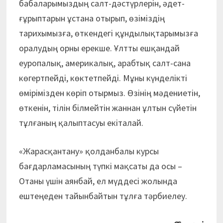
бабаларымыздың салт-дәстүрлерін, әдет-
ғұрыптарын ұстана отырып, өзіміздің
тарихымызға, өткендегі құндылықтарымыз­ға
оралудың орны ерекше. Ұлтты ешқандай
еуропалық, америкалық, арабтық салт-сана
көгертпейді, көктетпейді. Мұны күнделікті
өмірімізден көріп отырмыз. Өзінің мәдение­тін,
өткенін, тілін білмейтін жаннан ұлтын сүйетін
тұлғаның қалыптасуы екіталай.
«Жарасқантану» қолданбалы курсы
бағдарламасының түпкі мақсаты да осы –
Отаны үшін аянбай, ел мүддесі жолында
ештеңеден тайынбайтын тұлға тәрбиелеу.