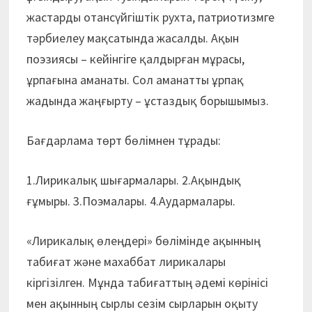
жастарды отансүйгіштік рухта, патриотизмге
тәрбиелеу мақсатында жасалды. Ақын
поэзиясы – кейінгіге қалдырған мұрасы,
ұрпағына аманаты. Сол аманатты ұрпақ
жадында жаңғырту – ұстаздық борышымыз.
Бағдарлама төрт бөлімнен тұрады:
1.Лирикалық шығармалары. 2.Ақындық
ғұмыры. 3.Поэмалары. 4.Аудармалары.
«Лирикалық өлеңдері» бөлімінде ақынның
табиғат және махаббат лирикалары
кіргізілген. Мұнда табиғаттың әдемі көрінісі
мен ақынның сырлы сезім сырларын оқыту