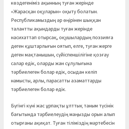
көздегеніміз ақынның туған жерінде
«Жарасқан оқуларын» оқыту болатын.
Республикамыздың әр өңірінен шыққан
талантты ақындарды туған жерінде
насихаттап отырсақ, оқушылардың поэзияға
деген құштарлығын оятып, елге, туған жерге
деген мақтанышын, сүйіспеншілігіне қозғау
салар едік, оларды жан сұлулығына
тәрбиелеген болар едік, осыдан келіп
намысты, арлы, парасатты азаматтарды
тәрбиелеген болар едік.
Бүгінгі күні жас ұрпақты ұлттық таным түсінік
бағытында тәрбиелеудің маңызды орын алып
отырғаны ақиқат. Туған тіліміздің мәртебесін