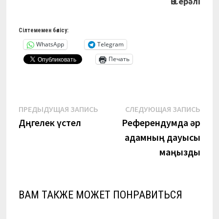
Ө.Серәлі
Сілтемемен бөлісу:
WhatsApp
Telegram
Печать
Навигация
Предыдущая
Сле
ПРЕДЫДУЩАЯ ЗАПИСЬ
СЛЕДУЮЩАЯ ЗАПИСЬ
запись:
запи
Дөңгелек үстел
Референдумда әр
по
адамның дауысы
записям
маңызды
ВАМ ТАКЖЕ МОЖЕТ ПОНРАВИТЬСЯ