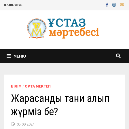
Перейти
07.08.2026
к
содержимому
МЕНЮ
БІЛІМ
/
ОРТА МЕКТЕП
Жарасқанды тани алып
жүрміз бе?
05.09.2024