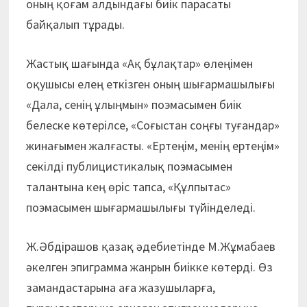
оның қоғам алдындағы биік парасаты
байқалып тұрады.
Жастық шағында «Ақ бұлақтар» өлеңімен
оқушысы елең еткізген оның шығармашылығы
«Дала, сенің ұлыңмын» поэмасымен биік
белеске көтерілсе, «Соғыс­тан соңғы туғандар»
жинағымен жалғасты. «Ертеңім, менің ертеңім»
секілді публицис­тикалық поэмасымен
талантына кең өріс тапса, «Құлпытас»
поэмасымен шығармашылығы түйінделеді.
Ж.Әбдірашов қазақ әдебиетінде М.Жұмабаев
әкелген эпиграмма жанрын биікке көтерді. Өз
замандастарына аға жазушыларға,