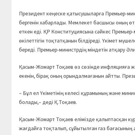
Президент кеңеске қатысу­шыларға Премьер-мин
бергенін хабар­лады. Мемлекет басшысы оның өт
еткен еді. ҚР Конституциясына сәйкес Премьер-
өкілеттігін тоқтатқанын білдіреді. Үкімет мүше
береді. Премьер-министр­дің міндетін атқару Ә
Қасым-Жомарт Тоқаев өз сөзінде инфляцияға жол
екенін, бірақ оның орындалмағанын айтты. Прези
– Бұл ел Үкіметінің келесі құра­мының және мин
болады,– деді Қ.Тоқаев.
Қасым-Жомарт Тоқаев елімізде қалыптасқан күр
жағдайға тоқталып, сұйытылған газ бағасының 