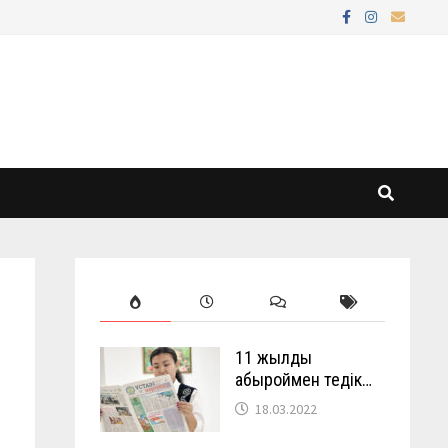
11 жылды
абыроймен өтедік…
18.03.2022