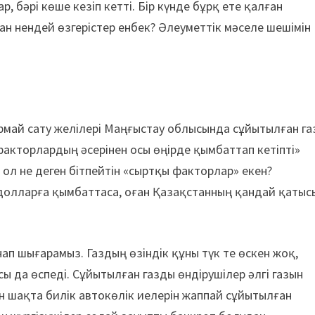
р, бәрі көше кезіп кетті. Бір күнде бұрқ ете қалған
нан нендей өзгерістер енбек? Әлеуметтік мәселе шешімін
армай сату желілері Маңғыстау облысында сұйытылған га
факторлардың әсерінен осы өңірде қымбаттап кетіпті»
 ол не деген бітпейтін «сыртқы факторлар» екен?
 долларға қымбаттаса, оған Қазақстанның қандай қатыс
нап шығарамыз. Газдың өзіндік құны түк те өскен жоқ,
да өспеді. Сұйытылған газды өндірушілер әлгі газын
н шақта билік автокөлік иелерін жаппай сұйытылған