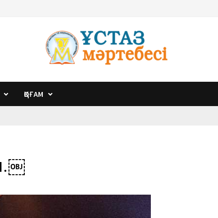
ҚОҒАМ
ім.￼