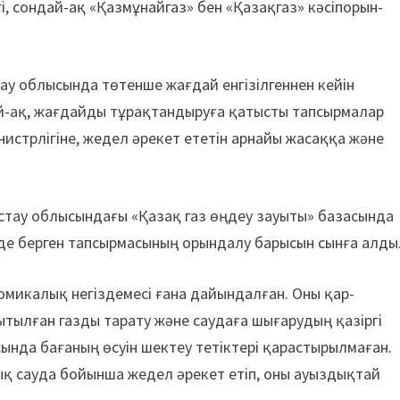
гі, сондай-ақ «Қаз­мұнайгаз» бен «Қазақгаз» кәсіп­орын­
у облысында төтенше жағдай енгізілгеннен кейін
дай-ақ, жағ­дайды тұрақтандыруға қатысты тапсыр­малар
министр­лігіне, жедел әрекет ететін арнайы жасаққа және
стау облысындағы «Қазақ газ өңдеу зауыты» базасында
нде берген тапсырмасының орындалу барысын сынға алды
микалық негіз­де­месі ғана дайындалған. Оны қар­
ытылған газды тарату және саудаға шығарудың қазіргі
ында бағаның өсуін шектеу тетіктері қарастырылмаған.
ық сауда бойынша жедел әрекет етіп, оны ауыздықтай