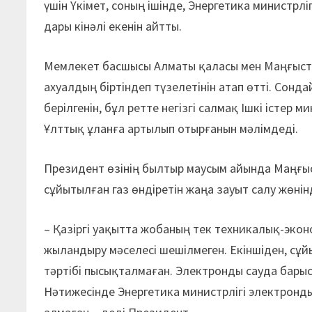
үшін Үкі­мет, соның ішінде, Энер­гетика министрлі
дары кінәлі екенін айтты.
Мемлекет басшысы Алматы қаласы мен Маңғыста
ахуалдың біртіндеп түзеле­тінін атап өтті. Сон
берілгенін, бұл ретте негізгі салмақ Ішкі істер 
Ұлттық ұланға артылып отырғанын мәлімдеді.
Президент өзінің былтыр маусым айында Маңғы
сұйытылған газ өндіретін жаңа зауыт салу жөні
– Қазіргі уақытта жобаның тек техникалық-эконо
жыландыру мәселесі шешілмеген. Екіншіден, сұй
тәртібі пысықталмаған. Электронды сауда барыс
Нәтижесінде Энергетика министрлігі электрон­д