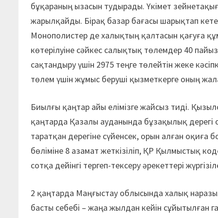
бұқараның ызасын тудырады. Үкімет зейнетақы
жарылқайды. Бірақ базар бағасы шарықтап кет
Монополистер де халықтың қалтасын қағуға құ
көтерілуіне сәйкес салықтық төлемдер 40 пайыз
сақтандыру үшін 2975 теңге төлейтін жеке кәс
төлем үшін жұмыс беруші қызметкерге оның жала
Биылғы қаңтар айы елімізге жайсыз тиді. Қызы
қаңтарда Қазалы ауданында бұзақылық дерегі о
таратқан дерегіне сүйенсек, орын алған оқиға 
бөліміне 8 азамат жеткізіліп, ҚР Қылмыстық ко
сотқа дейінгі тергеп-тексеру әрекеттері жүргізіл
2 қаңтарда Маңғыстау облысында халық наразы
басты себебі – жаңа жылдан кейін сұйытылған г