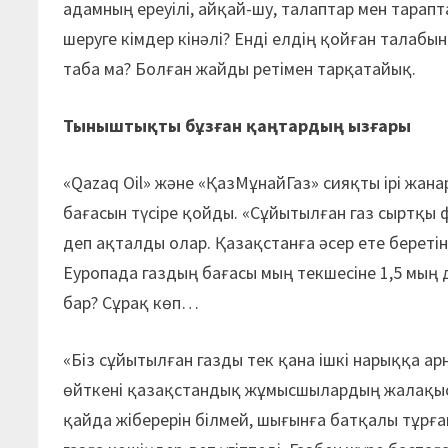
адамның ереуілі, айқай-шу, талаптар мен тарапта
шеруге кімдер кінәлі? Енді елдің қойған талабы
таба ма? Болған жайды ретімен тарқатайық.
Тыныштықты бұзған қаңтардың ызғары
«Qazaq Oil» және «ҚазМұнайГаз» сияқты ірі жан
бағасын түсіре қойды. «Сұйытылған газ сыртқы 
деп ақталды олар. Қазақстанға әсер ете беретін
Еуропада газдың бағасы мың текшесіне 1,5 мың
бар? Сұрақ көп…
«Біз сұйытылған газды тек қана ішкі нарыққа ар
өйткені қазақстандық жұмысшылардың жалақысы 
қайда жіберерін білмей, шығынға батқалы тұрға