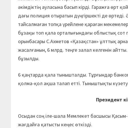
әкімдіктің аула­сына басып кірді. Гаражға өрт қ
дағы полиция отыратын дүңгіршекті де өртеді. 
тайсалмаған топқа үрей­лене қара­ған мекемелерд
бұзақы топ қала орта­лығындағы облыстық сот п
орынбасары С.Ахметов «Қазақстан» ұлттық арна
жасалғанын, 6 млрд. теңге залал келгенін айт
бұзылды.
6 қаңтарда қала тынышталды. Тұрғындар банко
қолма-қол ақша талап етті. Тыныштықты күзет
Президент кі
Осыдан соң іле-шала Мемлекет басшысы Қасым-Ж
жағдайға қатысты кеңес өткізді.