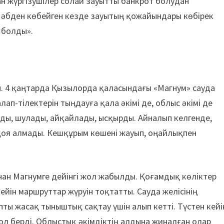
ған жүргізушілер солай зауытты банкрот болудан
 әбден көбейген кезде зауытың қожайындары көбірек
 болды».
ы. 4 қаңтарда Қызылорда қаласындағы «Магнум» сауда
ап-тілектерін тыңдауға қала әкімі де, облыс әкімі де
ады, шулады, айқайлады, ысқырды. Айналып келгенде,
 қоя алмады. Кешқұрым көшені жауып, оңайлықпен
нан Магнумге дейінгі жол жабылды. Қоғамдық көліктер
йін маршруттар жүруін тоқтатты. Сауда желісінің
ты жасақ тыныштық сақтау үшін алып кетті. Түстен кейі
л бер­ді. Облыстық әкімдіктің ал­дына жиналған олар