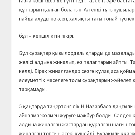
газға көшіңдер деп үгіттеді. Газбен жүре баста
құтқарып қалған болатын. Ал енді тұтынушылар
пайда алуды көксеп, халықты тағы тонай түспек
бұл – көпшіліктің пікірі.
Бұл сұрақтар қызылорда­лық­тарды да мазалад
желісі алдына жиналып, өз талаптарын айтты. Тал
келді. Бірақ жиналғандар сөзге құлақ аса қойм
әлеуметтік мәселеге толы сұрақтарын жүйелеп
тарқамады.
5 қаңтарда таңертеңгілік Н.Назарбаев даңғылы
айналма жолмен жүруге мәжбүр болды. Сәлден ке
алдына жиналған жастардан құралған шағын топ
жиналған топтың әсері күшейді. Бұзақылыққа жо