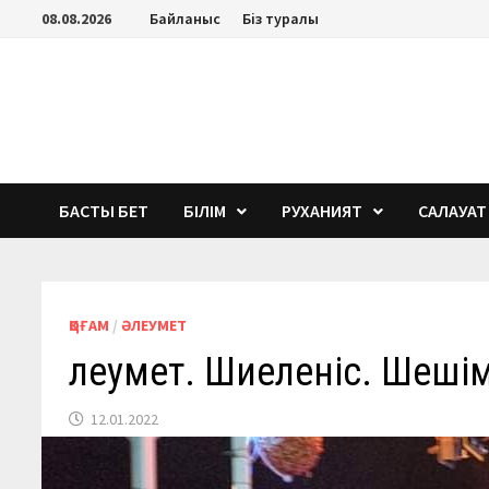
Перейти
08.08.2026
Байланыс
Біз туралы
к
содержимому
БАСТЫ БЕТ
БІЛІМ
РУХАНИЯТ
САЛАУАТ
ҚОҒАМ
/
ӘЛЕУМЕТ
Әлеумет. Шиеленіс. Шеш
12.01.2022