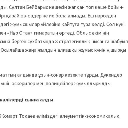
ойды. Сұлтан Бейбарыс көше­сін жапқан топ көше бойын­
Әрі қарай өз-өздеріне ие бола алмады. Еш нәрседен
егі жұмыс­шы­лар үйлеріне қайтуға тура келді. Сол күні
ен «Нұр Отан» ғимаратын өртеді. Облыс әкімінің
сына берген сұхбатында 8 стратегиялық нысанға шабуы
ты. Осылайша жаңа жылдың алғашқы жұмыс күнінің шырқы
маттың алдында ұзын-сонар кезекте тұрды. Дүкендер
у үшін әскерилер мен полицейлер жұмылдырылды.
нәлілерді сынға алды
омарт Тоқаев еліміздегі әлеуметтік-эконо­мика­лық