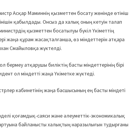
истр Асқар Маминнің қызметтен боса­ту жөнінде өтініш
інішін қабылдады. Онсыз да халық оның кетуін талап
министрдің қызмет­тен босатылуы бүкіл Үкіметтің
лері жаңа құрам жасақ­талғанша, өз міндеттерін атқара
лихан Смайыловқа жүктелді.
 бермеу атқарушы биліктің басты міндеттерінің бірі
дент ол міндетті жаңа Үкіметке жүктеді.
истрлер кабинетінің жаңа басшысының ең басты міндеті
делі қоғам­дық-саяси және әлеуметтік-экономикалық
ар­туына байланысты халықтың нара­зылығын тудырғаны