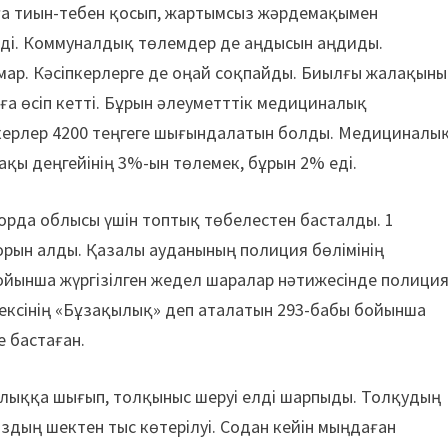
ға тиын-тебен қосып, жартымсыз жәрдемақымен
еді. Коммуналдық төлемдер де аңдысын аңдиды.
мар. Кәсіпкерлерге де оңай соқпайды. Биылғы жалақын
ға өсіп кетті. Бұрын әлеуметттік медициналық
іпкерлер 4200 теңгеге шығындалатын болды. Медициналы
қы деңгейінің 3%-ын төлемек, бұрын 2% еді.
лорда облысы үшін топтық төбелестен басталды. 1
рын алды. Қазалы ауданының полиция бөлімінің
бойынша жүргізілген жедел шаралар нәтижесінде полици
дексінің «Бұзақылық» деп аталатын 293-бабы бойынша
е бастаған.
лыққа шығып, толқыныс шеруі елді шарпыды. Толқудың
аздың шектен тыс көтерілуі. Содан кейін мыңдаған