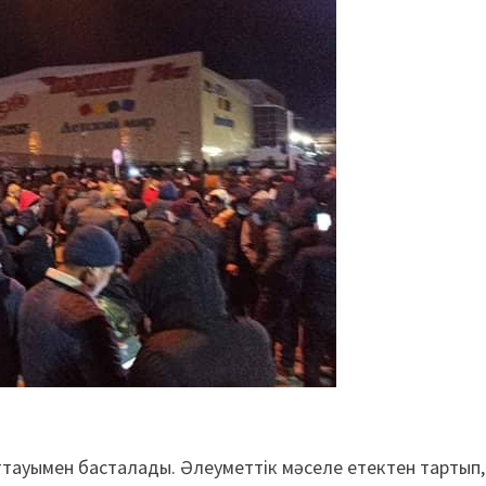
тауымен басталады. Әлеуметтік мәселе етектен тартып,