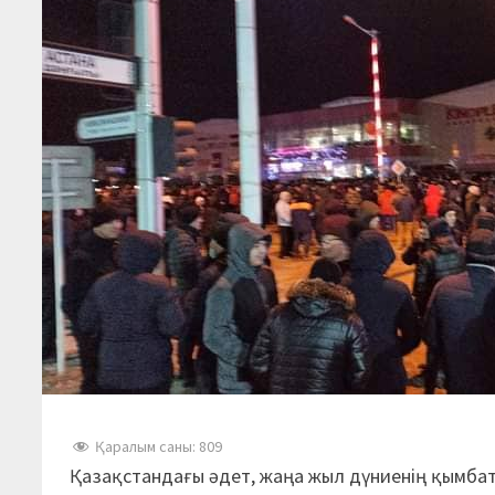
Қаралым саны:
809
Қазақстандағы әдет, жаңа жыл дүниенің қымбат