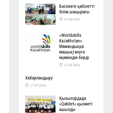
Бәсекеге қабілетті
білім шаңырағы
07.09.2023
«Worldskills
Kazakhstan»:
Мамандыққа
машықтануға
мүмкіндік берді
11.03.2022
Хабарландыру
17.07.2026
Қызылордада
«Qabilet» қызметі
ашылды