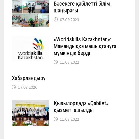
Бәсекеге қабілетті білім
шаңырағы
07.09.2023
«Worldskills Kazakhstan»:
Мамандыққа машықтануға
мүмкіндік берді
11.03.2022
Хабарландыру
17.07.2026
Қызылордада «Qabilet»
қызметі ашылды
11.03.2022