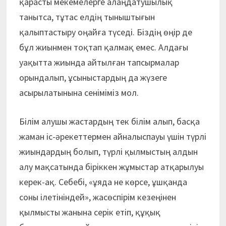
қарасты мекемелерге алаңдатушылық
танытса, тұтас елдің тыныштығын
қалыптастыру оңайға түседі. Біздің өңір де
бұл жиынмен тоқтап қалмақ емес. Алдағы
уақытта жиында айтылған тапсырмалар
орындалып, ұсыныстардың да жүзеге
асырылатынына сеніміміз мол.
Білім алушы жастардың тек білім алып, басқа
жаман іс-әрекеттермен айналыспауы үшін түрлі
жиындардың болып, түрлі қылмыстың алдын
алу мақсатында біріккен жұмыстар атқарылуы
керек-ақ. Себебі, «ұяда не көрсе, ұшқанда
соны ілетініндей», жасөспірім кезеңінен
қылмысты жанына серік етіп, құқық