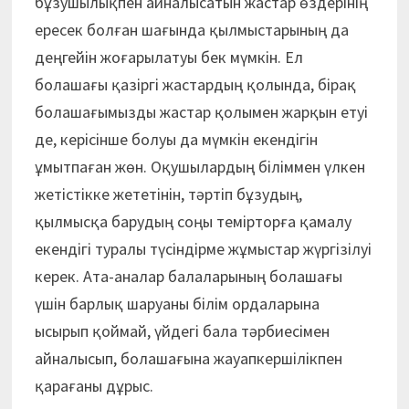
бұзушылықпен айналысатын жастар өздерінің
ересек болған шағында қылмыстарының да
деңгейін жоғарылатуы бек мүмкін. Ел
болашағы қазіргі жастардың қолында, бірақ
болашағымызды жастар қолымен жарқын етуі
де, керісінше болуы да мүмкін екендігін
ұмытпаған жөн. Оқушылардың біліммен үлкен
жетістікке жететінін, тәртіп бұзудың,
қылмысқа барудың соңы темірторға қамалу
екендігі туралы түсіндірме жұмыстар жүргізілуі
керек. Ата-аналар балаларының бола­шағы
үшін барлық шаруаны білім орда­ларына
ысырып қоймай, үйдегі бала тәрбиесімен
айналысып, болашағына жауап­кершілікпен
қарағаны дұрыс.