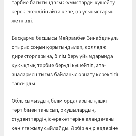
тәрбие бағытындағы жұмыстарды күшейту
керек екендігін айта келе, өз ұсыныстарын
жеткізді.
Басқарма басшысы Мейрамбек Зинабдинұлы
отырыс соңын қоры­тын­дылап, колледж
директорларына, білім беру ұйымдарында
құқықтық тәрбие беруді күшейтіп, ата-
аналармен тығыз байланыс орнату керектігін
тапсырды.
Облысымыздың білім ордаларының ішкі
тәртібімен танысып, оқушылардың,
студенттердің іс-әрекеттеріне алаңдағаны
көңілге жылу сыйлайды. Әрбір өңір өздеріне