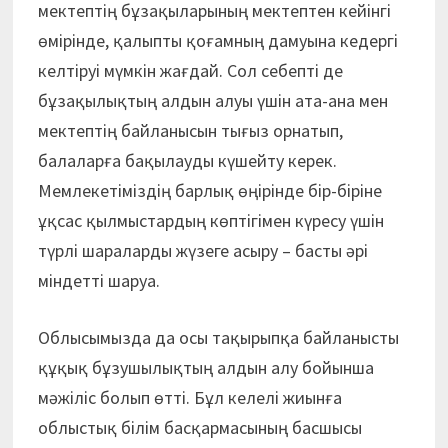
мектептің бұзақыларының мектептен кейінгі
өмірінде, қалыпты қоғамның дамуына кедергі
келтіруі мүмкін жағдай. Сол себепті де
бұзақылықтың алдын алуы үшін ата-ана мен
мектептің байланысын тығыз орнатып,
балаларға бақылауды күшейту керек.
Мемлекетіміздің барлық өңірінде бір-біріне
ұқсас қылмыстардың көптігімен күресу үшін
түрлі шараларды жүзеге асыру – басты әрі
міндетті шаруа.
Облысымызда да осы тақырыпқа байланысты
құқық бұзушылықтың алдын алу бойынша
мәжіліс болып өтті. Бұл келелі жиынға
облыстық білім басқармасының басшысы