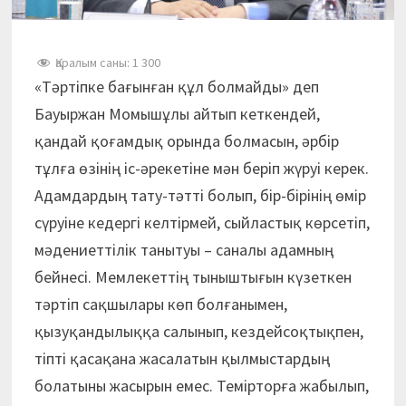
Қаралым саны:
1 300
«Тәртіпке бағынған құл болмайды» деп
Бауыржан Момышұлы айтып кеткендей,
қандай қоғамдық орында болмасын, әрбір
тұлға өзінің іс-әрекетіне мән беріп жүруі керек.
Адамдардың тату-тәтті болып, бір-бірінің өмір
сүруіне кедергі келтірмей, сыйластық көрсетіп,
мәдениеттілік танытуы – саналы адамның
бейнесі. Мемлекеттің тыныштығын күзеткен
тәртіп сақшылары көп болғанымен,
қызуқандылыққа салы­нып, кездейсоқтықпен,
тіпті қасақана жасалатын қылмыстардың
болатыны жасырын емес. Темірторға жабылып,