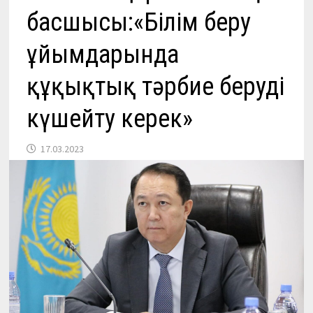
басшысы:«Білім беру
ұйымдарында
құқықтық тәрбие беруді
күшейту керек»
17.03.2023