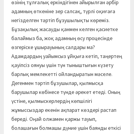
өзінің тұлғалық еркіндігінен айырылған әрбір
адамның өткеніне зер салсақ, түрлі оқиғаға
негізделген тәртіп бұзушылықты көреміз.
Бұзақылық жасауды қанмен келген қасиетке
балаймыз ба, жоқ адамның өсу процесінде
өзгеріске ұшырауының салдары ма?
Адамдардың уайымсыз ұйқыға кетіп, таңертең
қауіпсіз оянуы үшін түн тыныштығын күзету
барлық мемлекетті ойландыратын мәселе.
Дегенмен тәртіп бұзушылар, қылмысқа
барушылар көбінесе түнде әрекет етеді. Оның
үстіне, қылмыскерлердің көпшілігі
жұмыссыздар екенін ақпарат көздері растап
береді. Оңай олжамен қаржы тауып,
болашағын болмашы дүние үшін баянды еткісі