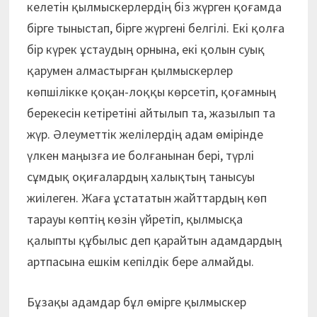
келетін қылмыскерлердің біз жүрген қоғамда
бірге тыныстап, бірге жүргені белгілі. Екі қолға
бір күрек ұстаудың орнына, екі қолын суық
қарумен алмастырған қылмыскерлер
көпшілікке қоқан-лоққы көрсетіп, қоғамның
берекесін кетіретіні айтылып та, жазылып та
жүр. Әлеуметтік желілердің адам өмірінде
үлкен маңызға ие болғанынан бері, түрлі
сұмдық оқиғалардың халықтың танысуы
жиілеген. Жаға ұстататын жайттардың көп
тарауы көптің көзін үйретіп, қылмысқа
қалыпты құбылыс деп қарайтын адамдардың
артпасына ешкім кепілдік бере алмайды.
Бұзақы адамдар бұл өмірге қылмыскер