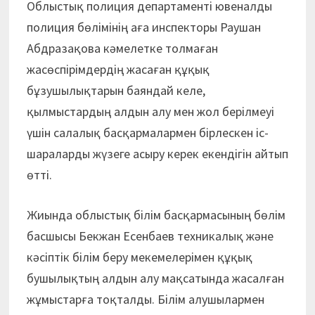
Облыстық полиция департаменті ювеналды
полиция бөлімінің аға инс­пекторы Раушан
Абдразақова кәмелетке толмаған
жасөспірімдердің жасаған құқық
бұзушылықтарын баяндай келе,
қылмыстардың алдын алу мен жол берілмеуі
үшін салалық басқармалармен бірлескен іс-
шараларды жүзеге асыру керек екендігін айтып
өтті.
Жиында облыстық білім басқар­масының бөлім
басшысы Бекжан Есенбаев техникалық және
кәсіптік білім беру мекемелерімен құқық
бушылықтың алдын алу мақсатында жасалған
жұмыстарға тоқталды. Білім алушылармен