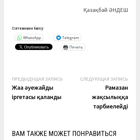
Қазақбай ӘНДЕШ
Сілтемемен бөлісу:
WhatsApp
Telegram
Печать
Навигация
Предыдущая
Сле
ПРЕДЫДУЩАЯ ЗАПИСЬ
СЛЕДУЮЩАЯ ЗАПИСЬ
запись:
запи
Жаңа әуежайдың
Рамазан
по
іргетасы қаланды
жақсылыққа
записям
тәрбиелейді
ВАМ ТАКЖЕ МОЖЕТ ПОНРАВИТЬСЯ