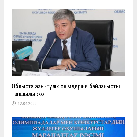
Облыста азық-түлік өнімдеріне байланысты
тапшылық жоқ
12.04.2022