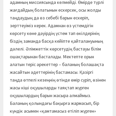
адамның миссиясында келмейді. Өмірде түрлі
жағдайдың болатынын ескерсек, осы жолды
таңдаудың да өз себебі барын ескеріп,
зерттеуіміз керек. Адамнан өз үстемдігін
көрсету көне дәуірдің үстем тап өкілдерінің
біздің заманда басқа кейіпте қайталануының
дәлелі. Әлімжеттік көрсетудің бастауы білім
ошақтарынан басталады. Мектепте орын
алатын теріс әрекеттер – баланың болашақта
жасайтын әдеттерінің бастамасы. Қазіргі
таңда өтпелі кезеңнің өтінде өмір сүріп, өзінен
жасы кіші оқушыларды таяқтап жүрген
оқушылардың барын жасыра алмаймыз.
Баланың қолындағы бақырға жармасып, бір
күндік асымен «қамтамасыз етіліп жүрген»