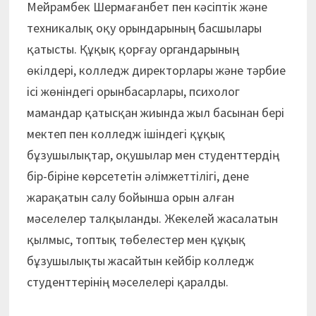
Мейрамбек Шермағанбет пен кәсіптік және
техникалық оқу орындарының басшылары
қатысты. Құқық қорғау органдарының
өкілдері, колледж директорлары және тәрбие
ісі жөніндегі орынбасарлары, психолог
мамандар қатысқан жиында жыл басынан бері
мектеп пен колледж ішіндегі құқық
бұзушылықтар, оқушылар мен студенттердің
бір-біріне көрсететін әлімжеттілігі, дене
жарақатын салу бойынша орын алған
мәселелер талқыланды. Жекелей жасалатын
қылмыс, топтық төбелестер мен құқық
бұзушылықты жасайтын кейбір колледж
студенттерінің мәселелері қаралды.