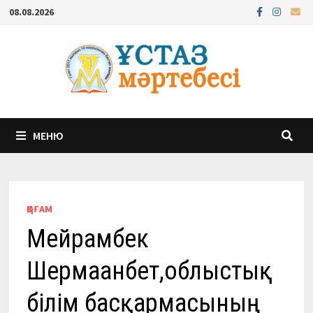
Перейти
08.08.2026
к
содержимому
МЕНЮ
ҚОҒАМ
Мейрамбек
Шермағанбет,облыстық
білім басқармасының