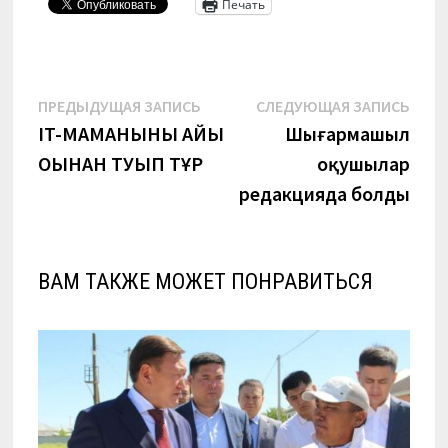
Печать
Навигация
Предыдущая
Сле
ПРЕДЫДУЩАЯ ЗАПИСЬ
СЛЕДУЮЩАЯ ЗАПИСЬ
запись:
запи
IT-МАМАНЫНЫҢ АЙЫ
Шығармашыл
по
ОҢЫНАН ТУЫП ТҰР
оқушылар
записям
редакцияда болды
ВАМ ТАКЖЕ МОЖЕТ ПОНРАВИТЬСЯ