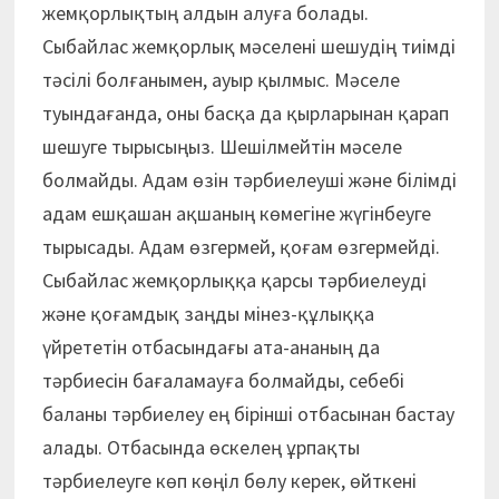
жемқорлықтың алдын алуға болады.
Сыбайлас жемқорлық мәселені шешудің тиімді
тәсілі болғанымен, ауыр қылмыс. Мәселе
туындағанда, оны басқа да қырларынан қарап
шешуге тырысыңыз. Шешілмейтін мәселе
болмайды. Адам өзін тәрбиелеуші және білімді
адам ешқашан ақшаның көмегіне жүгінбеуге
тырысады. Адам өзгермей, қоғам өзгермейді.
Сыбайлас жемқорлыққа қарсы тәрбиелеуді
және қоғамдық заңды мінез-құлыққа
үйрететін отбасындағы ата-ананың да
тәрбиесін бағаламауға болмайды, себебі
баланы тәрбиелеу ең бірінші отбасынан бастау
алады. Отбасында өскелең ұрпақты
тәрбиелеуге көп көңіл бөлу керек, өйткені