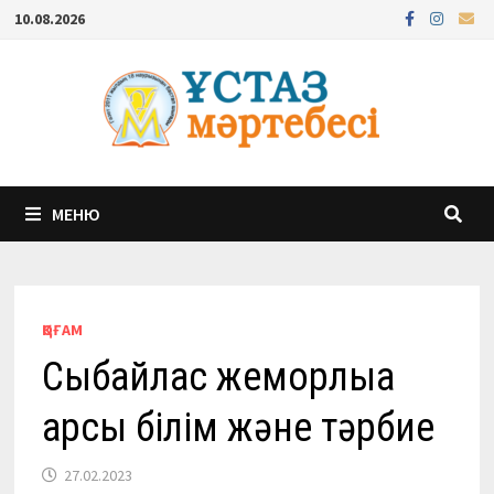
Перейти
10.08.2026
к
содержимому
МЕНЮ
ҚОҒАМ
Сыбайлас жемқорлыққа
қарсы білім және тәрбие
27.02.2023