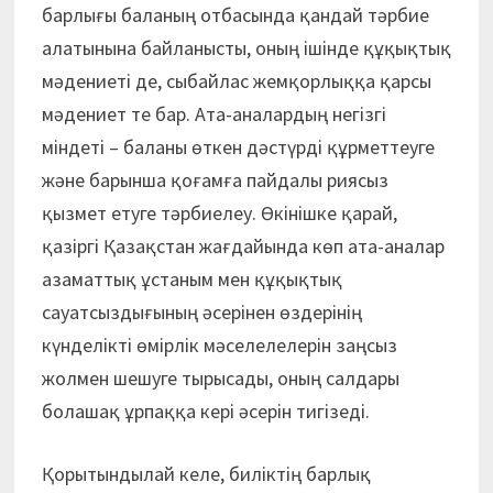
барлығы баланың отбасында қандай тәрбие
алатынына байланысты, оның ішінде құқықтық
мәдениеті де, сыбайлас жемқорлыққа қарсы
мәдениет те бар. Ата-аналардың негізгі
міндеті – баланы өткен дәстүрді құрметтеуге
және барынша қоғамға пайдалы риясыз
қызмет етуге тәрбиелеу. Өкінішке қарай,
қазіргі Қазақстан жағдайында көп ата-аналар
азаматтық ұстаным мен құқықтық
сауатсыздығының әсерінен өздерінің
күнделікті өмірлік мәселелелерін заңсыз
жолмен шешуге тырысады, оның салдары
болашақ ұрпаққа кері әсерін тигізеді.
Қорытындылай келе, биліктің барлық