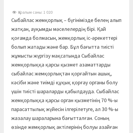
Қаралым саны:
1 020
Сыбайлас жемқорлық – бүгінімізде белең алып
жатқан, ауқымды мәселелердің бірі. Қай
қоғамда болмасын, жемқорлық іс-әрекеттері
болып жатады және бар. Бұл бағытта тиісті
жұмысты жүргізу мақсатында Сыбайлас
жемқорлыққа қарсы қызмет азаматтарды
сыбайлас жемқорлықтан қорғайтын ашық,
кәсіби және тиімді құқық қорғау органы болу
үшін тиісті шараларды қабылдауда. Сыбайлас
жемқорлыққа қарсы орган қызметінің 70 %-ы
парасаттылық жүйесін ілгерілетуге, ал 30 %-ы
жазалау шараларына бағытталған. Соның
өзінде жемқорлық актілерінің болуы азайған