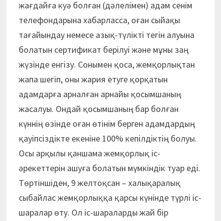
жағдайға куә болған (дәлелімен) адам сенім
телефондарына хабарласса, оған сыйақы
тағайындау немесе азық-түлікті тегін алуына
болатын сертификат берілуі және мұны заң
жүзінде енгізу. Сонымен қоса, жемқорлықтан
жапа шегіп, оны жария етуге қорқатын
адамдарға арналған арнайы қосымшаның
жасалуы. Ондай қосымшаның бар болған
күннің өзінде оған өтінім берген адамдардың
қауіпсіздікте екеніне 100% кепілдіктің болуы.
Осы арқылы қаншама жемқорлық іс-
әрекеттерін ашуға болатын мүмкіндік туар еді.
Төртіншіден, 9 желтоқсан – халықаралық
сыбайлас жемқорлыққа қарсы күнінде түрлі іс-
шаралар өту. Ол іс-шараларды жай бір