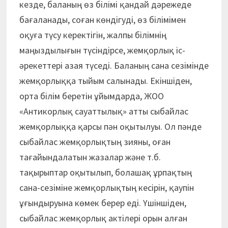
кезде, баланың өз білімі қандай дәрежеде
бағаланады, соған көндігуді, өз білімімен
оқуға түсу керектігін, жалпы білімнің
маңыздылығын түсіндірсе, жемқорлық іс-
әрекеттері азая түседі. Баланың сана сезімінде
жемқорлыққа тыйым салынады. Екіншіден,
орта білім беретін ұйымдарда, ЖОО
«Антикорлық сауаттылық» атты сыбайлас
жемқорлыққа қарсы пән оқытылуы. Ол пәнде
сыбайлас жемқорлықтың зияны, оған
тағайындалатын жазалар және т.б.
тақырыптар оқытылып, болашақ ұрпақтың
сана-сезіміне жемқорлықтың кесірін, қаупін
ұғындыруына көмек берер еді. Үшіншіден,
сыбайлас жемқорлық актілері орын алған