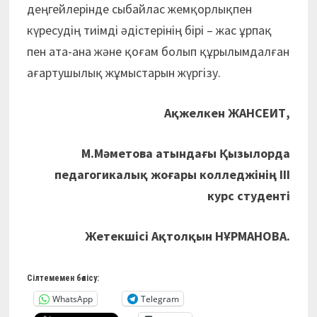
деңгейлерінде сыбайлас жемқорлықпен
күресудің тиімді әдістерінің бірі – жас ұрпақ
пен ата-ана және қоғам болып құрылымдалған
ағартушылық жұмыстарын жүргізу.
Ақжелкен ЖАНСЕИТ,
М.Мәметова атындағы Қызылорда
педагогикалық жоғары колледжінің IІІ
курс студенті
Жетекшісі Ақтолқын НҰРМАНОВА.
Сілтемемен бөлісу:
WhatsApp
Telegram