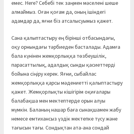
емес. Неге? Себебі тек заңмен мәселені шеше
алмаймыз. Оған қоғам да, оның ішіндегі
адамдар да, яғни біз атсалысуымыз қажет.
Сана қалыптастыру ең бірінші отбасындағы,
оқу орнындағы тәрбиеден басталады. Адамға
бала күнінен жемқорлыққа төзбеушілік,
парасаттылық, адалдық сынды қасиеттерді
бойына сіңіру керек. Яғни, сыбайлас
жемқорлыққа қарсы мәдениетті қалыптастыру
қажет. Жемқорлықты кішігірім оқиғалары
балабақша мен мектептерде орын алуы
мүмкін. Баланың нашар баға сынақшамен жабу
немесе емтихансыз үздік мектепке түсу және
тағысын тағы. Сондықтан ата-ана сондай