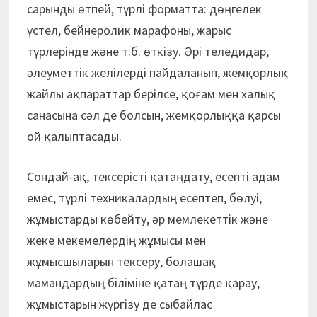
сарынды өтпей, түрлі форматта: дөңгелек
үстел, бейнеролик марафоны, жарыс
түрлерінде және т.б. өткізу. Әрі теледидар,
әлеуметтік желілерді пайдаланып, жемқорлық
жайлы ақпараттар берілсе, қоғам мен халық
санасына сәл де болсын, жемқорлыққа қарсы
ой қалыптасады.
Сондай-ақ, тексерісті қатаңдату, есепті адам
емес, түрлі техникалардың есептеп, бөлуі,
жұмыстарды көбейту, әр мемлекеттік және
жеке мекемелердің жұмысы мен
жұмысшыларын тексеру, болашақ
мамандардың біліміне қатаң түрде қарау,
жұмыстарын жүргізу де сыбайлас