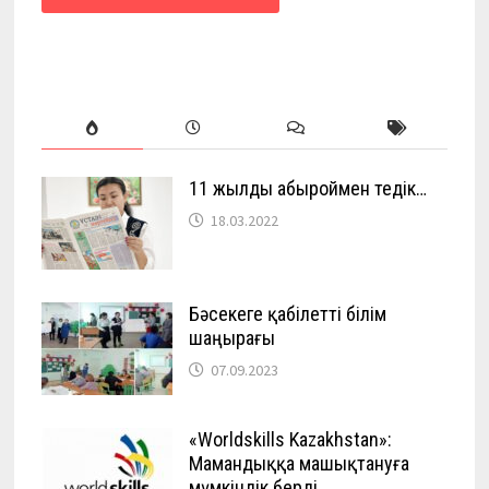
11 жылды абыроймен өтедік…
18.03.2022
Бәсекеге қабілетті білім
шаңырағы
07.09.2023
«Worldskills Kazakhstan»:
Мамандыққа машықтануға
мүмкіндік берді