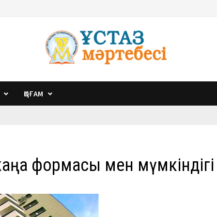
ҚОҒАМ
жаңа формасы мен мүмкіндігі