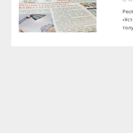
Респ
«Ұст
тол