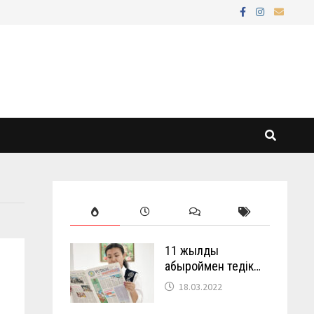
11 жылды
абыроймен өтедік…
18.03.2022