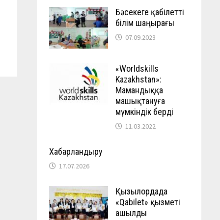
Бәсекеге қабілетті
білім шаңырағы
07.09.2023
«Worldskills
Kazakhstan»:
Мамандыққа
машықтануға
мүмкіндік берді
11.03.2022
Хабарландыру
17.07.2026
Қызылордада
«Qabilet» қызметі
ашылды