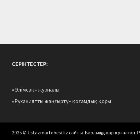
СЕРІКТЕСТЕР:
«Әлімсақ» журналы
«Руханиятты жаңғырту» қоғамдық қоры
2025 © Ustazmartebesi.kz сайты. Барлық құқықтар қорғалған.