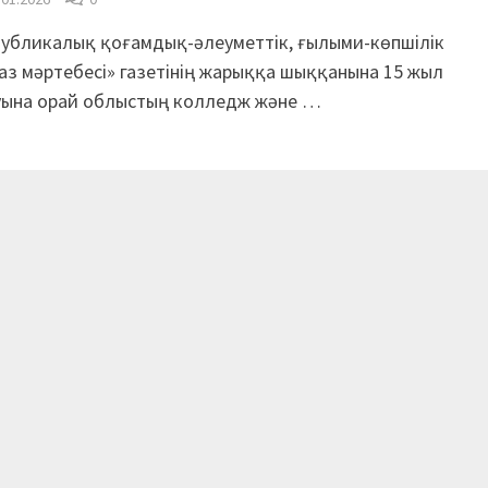
убликалық қоғамдық-әлеуметтік, ғылыми-көпшілік
аз мәртебесі» газетінің жарыққа шыққанына 15 жыл
уына орай облыстың колледж және …