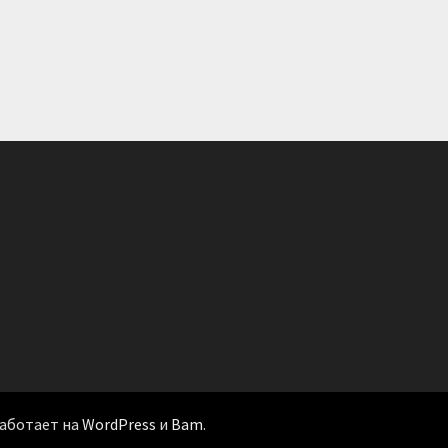
 Работает на
WordPress
и
Bam
.