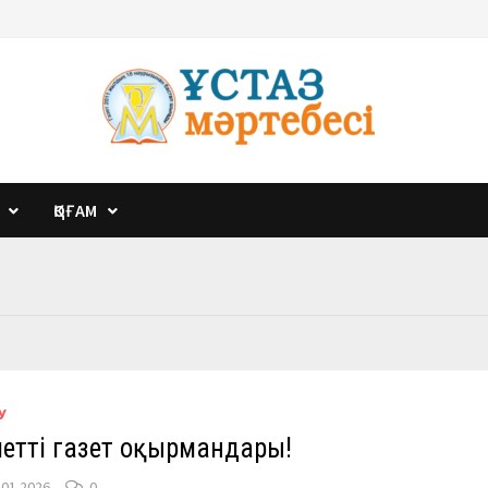
ҚОҒАМ
У
метті газет оқырмандары!
.01.2026
0