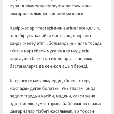
құралдарымен жетік жұмыс жасауы және
шығармашылықпен айналысуы керек.
Қазір жас әріптестеріммен әңгімелесе қалып,
әлдебір ұсыныс айта бастасам, олар әлгі
заңды желеу етіп, «болмайдыны» алға тосады.
«Ұстаз мәртебесі» мұғалімдер мүддесін
қорғаумен бірге тың идеяларға, жаңашыл
бастамаларға да кең жол ашып береді.
Ілгеріректе мұғалімдердің «білім көтеру
жоспары» деген болатын. Ұмытпасам, онда
педагогтардың кәсіби, мәдени, саяси және
әдістемелік жұмыстарына байланысты оқыған
шығармалар тізбегі жасалынып, әр тоқсан