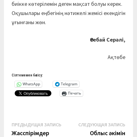
биікке көтерілемін деген мақсат болуы керек.
Оқушылары еңбегінің нәтижелі жемісі екендігін
ұғынғаны жөн.
Өтебай Серәлі,
Ақтөбе
Сілтемемен бөлісу:
WhatsApp
Telegram
Печать
Навигация
Предыдущая
Сле
ПРЕДЫДУЩАЯ ЗАПИСЬ
СЛЕДУЮЩАЯ ЗАПИСЬ
запись:
запи
Жасөспірімдер
Облыс әкімін