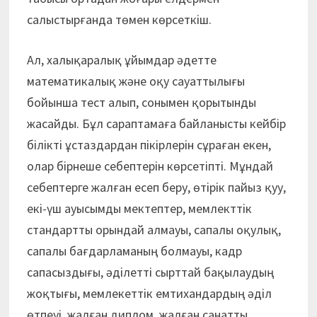
салыстырғанда төмен көрсеткіш.
Ал, халықаралық ұйымдар әдетте
математикалық және оқу сауаттылығы
бойынша тест алып, сонымен қорытынды
жасайды. Бұл сараптамаға байланысты кейбір
білікті ұстаздардан пікірлерін сұраған екен,
олар бірнеше себептерін көрсетіпті. Мұндай
себептерге жалған есеп беру, өтірік пайыз қуу,
екі-үш ауысымды мектептер, мемлекттік
стандартты орындай алмауы, сапалы оқулық,
сапалы бағдарламаның болмауы, кадр
сапасыздығы, әділетті сырттай бақылаудың
жоқтығы, мемлекеттік емтихандардың әділ
өтпеуі, жалған диплом, жалған санатты