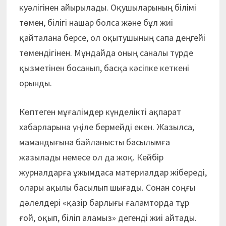
куәлігінен айырылады. Оқушыларының білімі
төмен, білігі нашар болса және бұл жиі
қайталана берсе, ол оқытушының сапа деңгейі
төмендігінен. Мұндайда оның саналы түрде
қызметінен босанып, басқа кәсіпке кеткені
орынды.
Көптеген мұғалімдер күнделікті ақпарат
хабарларына үңіле бермейді екен. Жазылса,
мамандығына байланысты басылымға
жазылады немесе ол да жоқ. Кейбір
журналдарға ұжымдаса материалдар жібереді,
олары ақылы басылып шығады. Сонан соңғы
дәлелдері «қазір барлығы ғаламторда тұр
ғой, оқып, біліп аламыз» дегенді жиі айтады.