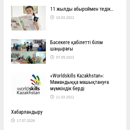
11 жылды абыроймен өтедік…
18.03.2022
Бәсекеге қабілетті білім
шаңырағы
07.09.2023
«Worldskills Kazakhstan»:
Мамандыққа машықтануға
мүмкіндік берді
11.03.2022
Хабарландыру
17.07.2026