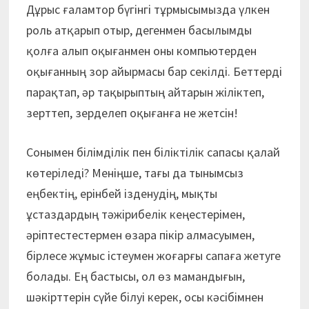
Дұрыс ғаламтор бүгінгі тұрмысымызда үлкен
роль атқарып отыр, дегенмен басылымды
қолға алып оқығанмен оны компьютерден
оқығанның зор айырмасы бар секілді. Беттерді
парақтап, әр тақырыптың айтарын жіліктеп,
зерттеп, зерделеп оқығанға не жетсін!
Сонымен білімділік пен біліктілік сапасы қалай
көтеріледі? Меніңше, тағы да тынымсыз
еңбектің, ерінбей ізденудің, мықты
ұстаздардың тәжірибелік кеңестерімен,
әріптестестермен өзара пікір алмасуымен,
бірлесе жұмыс істеумен жоғарғы сапаға жетуге
болады. Ең бастысы, ол өз мамандығын,
шәкірттерін сүйе білуі керек, осы кәсібімнен