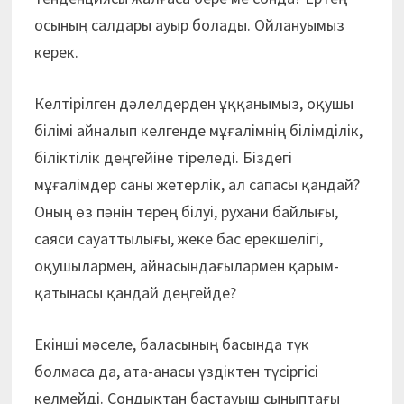
осының салдары ауыр болады. Ойлануымыз
керек.
Келтірілген дәлелдерден ұққанымыз, оқушы
білімі айналып келгенде мұғалімнің білімділік,
біліктілік деңгейіне тіреледі. Біздегі
мұғалімдер саны жетерлік, ал сапасы қандай?
Оның өз пәнін терең білуі, рухани байлығы,
саяси сауаттылығы, жеке бас ерекшелігі,
оқушылармен, айнасындағылармен қарым-
қатынасы қандай деңгейде?
Екінші мәселе, баласының басында түк
болмаса да, ата-анасы үздіктен түсіргісі
келмейді. Сондықтан бастауыш сыныптағы