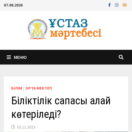
Перейти
07.08.2026
к
содержимому
МЕНЮ
БІЛІМ
/
ОРТА МЕКТЕП
Біліктілік сапасы қалай
көтеріледі?
02.11.2023