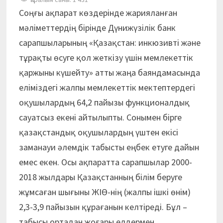
Соңғы ақпарат көздерінде жарияланған
мәліметтердің бірінде Дүнижүзілік банк
сарапшыларының «Қазақстан: инкюзивті және
тұрақты өсуге қол жеткізу үшін мемлекеттік
қаржыны күшейту» атты жаңа баяндамасында
еліміздегі жалпы мемлекеттік мектептердегі
оқушылардың 64,2 пайызы функционалдық
сауатсыз екені айтылыпты. Сонымен бірге
қазақстандық оқушылардың үштен екісі
заманауи әлемдік табысты еңбек етуге дайын
емес екен. Осы ақпаратта сарапшылар 2000-
2018 жылдары Қазақстанның білім беруге
жұмсаған шығыны ЖІӨ-нің (жалпы ішкі өнім)
2,3-3,9 пайызын құрағанын келтіреді. Бұл –
табысы ортадан жоғары елдермен