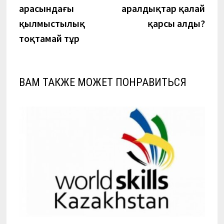
по
арасындағы
аралдықтар қалай
записям
қылмыстылық
қарсы алды?
тоқтамай тұр
ВАМ ТАКЖЕ МОЖЕТ ПОНРАВИТЬСЯ