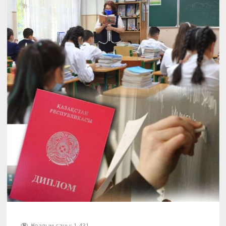
Қаралым саны:
1 431