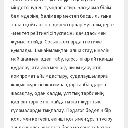
міндетсінуден туындап отыр. Басқарма білім
бөлімдеріне, бөлімдер мектеп басшылығына
талап қойған соң, директорлар мұғалімдерге
«мектеп рейтингісі түспесін» қағидасымен
жұмыс істейді. Сосын жоспардан нәтиже
қуылады. Шынайылықтан алшақтау, кінәліні
май шаммен іздеп табу, қарсы пікір айтқанды
қудалау, ата-ана мен оқушыны қару етіп
компромат ұйымдастыру, қудалаушыларға
жақын жүретін жағымпаздар сарбаздарын
жасақтау, одан қалды, ұлттық тәрбиенің
қадірін тәрк етіп, қайдағы жат жұрттық
ғұламаларды тықпалау. Педагог беделін бір
қолымен көтеріп, екінші қолымен ұрып түсіру
тенденциясы жалғаса бере ме сонда? Ертең