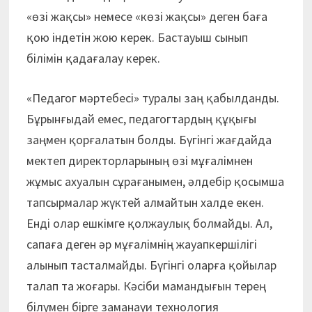
«өзі жақсы» немесе «көзі жақсы» деген баға
қою індетін жою керек. Бастауыш сынып
білімін қадағалау керек.
«Педагог мәртебесі» туралы заң қабылданды.
Бұрынғыдай емес, педагогтардың құқығы
заңмен қорғалатын болды. Бүгінгі жағдайда
мектеп директорларының өзі мұғалімнен
жұмыс ахуалын сұрағанымен, әлдебір қосымша
тапсырмалар жүктей алмайтын халде екен.
Енді олар ешкімге қолжаулық болмайды. Ал,
сапаға деген әр мұғалімнің жауапкершілігі
алынып тасталмайды. Бүгінгі оларға қойылар
талап та жоғары. Кәсіби мамандығын терең
білумен бірге заманауи технология