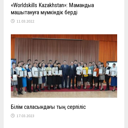
«Worldskills Kazakhstan»: Мамандыққа
машықтануға мүмкіндік берді
11.03.2022
Білім саласындағы тың серпіліс
17.03.2023