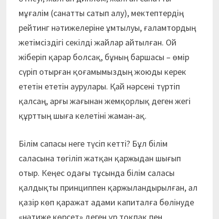
мұғалім (санатты сатып алу), мектептердің
рейтинг нәтижелеріне ұмтылуы, ғаламтордың
жетімсіздігі секілді жайлар айтылған. Ой
жіберіп қарар болсақ, бұның баршасы – өмір
сүріп отырған қоғамымыздың жоюды керек
ететін ететін аурулары. Қай нәрсені түртіп
қалсаң, арғы жағынан жемқорлық деген жегі
құрттың шыға келетіні жаман-ақ.
Білім сапасы неге түсіп кетті? Бұл білім
саласына төгіліп жатқан қаржыдан шығып
отыр. Кеңес одағы тұсында білім саласы
қалдықты принциппен қаржыландырылған, ал
қазір көп қаражат адами капиталға бөлінуде
«нәтиже көрсет» деген ұр тоқпақ пен