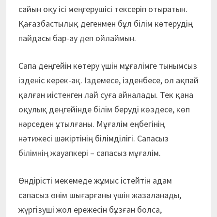
сайын оқу ісі меңгерушісі тексеріп отыратын.
Қағазбастылық дегенмен бұл білім көтерудің
пайдасы бар-ау деп ойлаймын.
Сапа деңгейін көтеру үшін мұғалімге тынымсыз
ізденіс керек-ақ. Іздемесе, ізденбесе, ол ақпай
қалған иістенген лай суға айналады. Тек қана
оқулық деңгейінде білім беруді көздесе, көп
нәрседен ұтылғаны. Мұғалім еңбегінің
нәтижесі шәкіртінің білімділігі. Сапасыз
білімнің жауапкері – сапасыз мұғалім.
Өндірісті мекемеде жұмыс істейтін адам
сапасыз өнім шығарғаны үшін жазаланады,
жүргізуші жол ережесін бұзған болса,