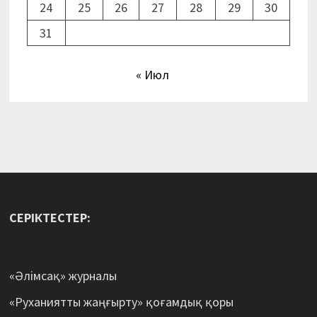
24
25
26
27
28
29
30
31
« Июл
СЕРІКТЕСТЕР:
«Әлімсақ» журналы
«Руханиятты жаңғырту» қоғамдық қоры