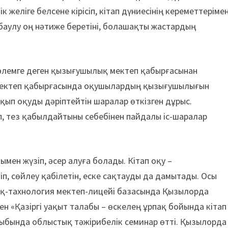
 желіге белсене кірісіп, кітап дүниесінің кереметтеріме
а баулу оң нәтиже беретіні, болашақты жастардың
 әлемге деген қызығушылық мектеп қабырғасынан
ті. Мектеп қабырғасында оқушылардың қызығушылығын
оқып оқуды дәріптейтін шаралар өткізген дұрыс.
 тез қабылдайтыны себебінен пайдалы іс-шаралар
ен жүзіп, әсер алуға болады. Кітап оқу –
йіп, сөйлеу қабілетін, еске сақтауды да дамытады. Осы
қ-тахнология мектеп-лицейі базасында Қызылорда
н «Қазіргі уақыт талабы – өскелең ұрпақ бойында кітап
ыбында облыстық тәжірибелік семинар өтті. Қызылорда