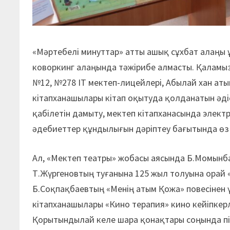
«Мәртебелі минуттар» атты ашық сұхбат алаңы 
коворкинг алаңында тәжірибе алмасты. Қаламыз
№12, №278 IT мектеп-лицейлері, Абылай хан ат
кітапханашылары кітап оқытуда қолданатын әд
қабілетін дамыту, мектеп кітапханасында элек
әдебиеттер құндылығын дәріптеу бағытында өз 
Ал, «Мектеп театры» жобасы аясында Б.Момынб
Т.Жүргеновтың туғанына 125 жыл толуына орай «
Б.Соқпақбаевтың «Менің атым Қожа» повесінен ү
кітапханашы­лары «Кино терапия» кино кейіпкер­л
Қорытындылай келе шара қонақтары соңында пік