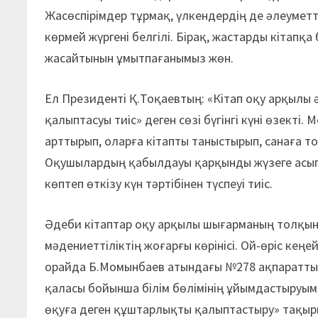
Жасөспірімдер тұрмақ, үлкендердің де әлеуметтік
көрмей жүргені белгілі. Бірақ, жастарды кітапқ
жасайтынын ұмытпағанымыз жөн.
Ел Президенті Қ.Тоқаевтың: «Кітап оқу арқылы
қалыптасуы тиіс» деген сөзі бүгінгі күні өзек
арттырып, оларға кітапты таныстырып, санаға т
Оқушылардың қабылдауы қарқынды жүзеге асып,
көптеп өткізу күн тәртібінен түспеуі тиіс.
Әдеби кітаптар оқу арқылы шығарманың толқыным
мәдениеттіліктің жоғарғы көрінісі. Ой-өріс кеңе
орайда Б.Момынбаев атындағы №278 ақпаратты
қаласы бойынша білім бөлімінің ұйымдастыруыме
өқуға деген құштарлықты қалыптастыру» тақыр