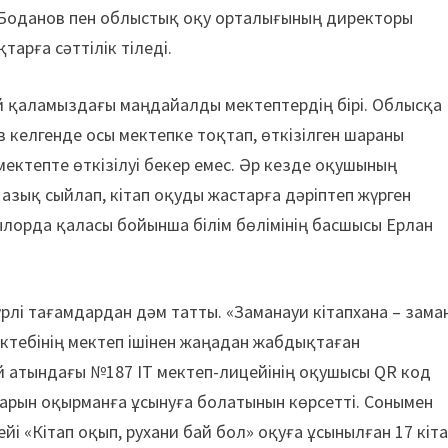
н Боданов пен облыстық оқу орталығының директоры
арға сәттілік тіледі.
 қаламыздағы маңдайалды мектептердің бірі. Облысқа
в келгенде осы мектепке тоқтап, өткізілген шараны
мектепте өткізілуі бекер емес. Әр кезде оқушының
 азық сыйлап, кітап оқуды жастарға дәріптеп жүрген
ылорда қаласы бойынша білім бөлімінің басшысы Ерлан
рлі тағамдардан дәм татты. «Заманауи кітапхана – зама
ктебінің мектеп ішінен жаңадан жабдықтаған
й атындағы №187 IT мектеп-лицейінің оқушысы QR код
арын оқырманға ұсынуға бола­тынын көрсетті. Сонымен
і «Кітап оқып, рухани бай бол» оқуға ұсынылған 17 кіт