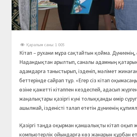
Қаралым саны:
1 005
Кітап – рухани мұра сақтайтын қойма. Дүниенің
Надандықтан арылтып, саналы адамның қатарын
адамдарға таныстырып, ізденіп, мәлімет жинаға
беттерінде сайрап тұр. «Егер сіз кітап оқымаса
өзіне қажетті кітаппен кездеспей, адасып жүр
жаңалықтары қазіргі күні толыққанды өмір сүруг
ашылмай, ізденісті талап ететін дүниенің құпия
Қазіргі таңда оқырман қаншалықты кітап оқып жү
компьютерлік ойындарға көз жанарын құрбан етіп