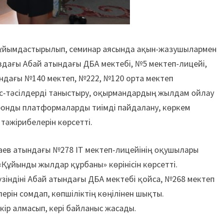
ұйымдас­ты­рылып, семинар аясында ақын-жазу­шылармен
дағы Абай атындағы ДБА мектебі, №5 мектеп-лицейі,
ындағы №140 мектеп, №222, №120 орта мектеп
іс-тәсілдерді таныстыру, оқырмандардың жылдам ойлау
тронды платформаларды тиімді пайдалану, көркем
тәжірибелерін көрсетті.
аев атындағы №278 IT мектеп-лицейінің оқушылары
Құйынды жылдар құрбаны» көрінісін көрсетті.
зіндіні Абай атындағы ДБА мектебі қойса, №268 мектеп
ерін сомдап, көпшіліктің көңі­лінен шықты.
ір алмасып, кері байланыс жасады.