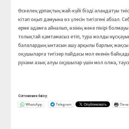
Өскелең ұрпақтың жай-күйі бізді алаңдатуы тиіс
кітап оқып дамуына өз үлесін тигізгені абзал. Се
ерме адамға айналып, өзінің жеке пікірі болмау
толықтай қамтамасыз етіп, тура жолды нұсқауым
балалардың ынтасын ашу арқылы барлық жақсы д
оқушыларға тигізер пайдасы мол екенін байқад
рухани азық алуы оқушылар үшін мол олжа, тау
Сілтемемен бөлісу:
WhatsApp
Telegram
Печа