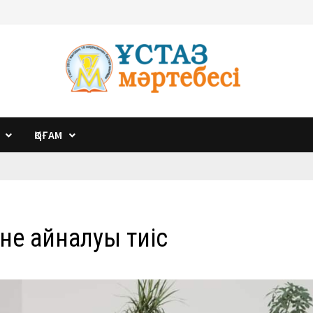
ҚОҒАМ
іне айналуы тиіс