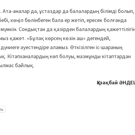
. Ата-аналар да, ұстаздар да балалардың білімді болып,
бебі, көңіл бөлінбеген бала ер жетіп, ересек болғанда
ы мүмкін. Сондықтан да қазірден балалардың қажеттілігі
ыз қажет. «Бұлақ көрсең көзін аш» дегендей,
үниеге әуестендіре аламыз. Өткізілген іс-шараның
ық. Кітапханалардың көп болуы, мазмұнды кітаптардан
сылмас байлық.
Қазақбай ӘНДЕ
ть