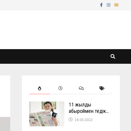
11 жылды
абыроймен өтедік…
18.03.2022