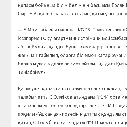
қаласы бойынша білім бөлімінің басшысы Ерла
Сырым Асқаров шараға қатысып, қатысушы қонақт
— Б.Момынбаев атындағы №278 IT мектеп-лицей
іссапармен Оқу-ағарту министрі Ғани Бейсембае
абыроймен атқарды. Бүгінгі семинардың да осы 
жанынан табылып, оларға біліммен қатар рухани
барша мұғалімдерге рақмет айтамын,- деді Қыз
Теңізбайұлы.
Қатысушы қонақтар этноауылға саяхат жасап, тү
талабы» атты С.Әлжіков атындағы №144 орта ме
кітапханамен келген қонақтар танысты. М.Шоқа
арқылы «Ұшқан ұя» повесінің ұлттық құндылықт
қатар, С.Толыбеков атындағы №3 IT мектеп-лицей