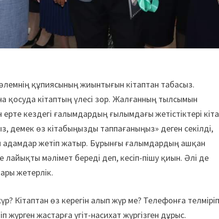
, әлемнің құпиясының жиынтығын кітаптан табасыз.
а қосуда кітаптың үлесі зор. Жалғанның тылсымын
н ерте кездегі ғалымдардың ғылымдағы жетістіктері кіт
ңыз, демек өз кітабыңызды таппағаныңыз» деген секілді,
ген адамдар жетіп жатыр. Бұрынғы ғалымдардың ашқан
е лайықты мәлімет береді деп, кесіп-пішу қиын. Әлі де
лары жетерлік.
р? Кітаптан өз керегін алып жүр ме? Телефонға телміріп
 жүрген жастарға үгіт-насихат жүргізген дұрыс.