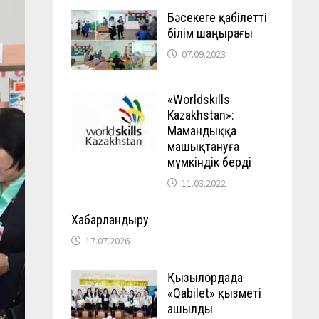
Бәсекеге қабілетті
білім шаңырағы
07.09.2023
«Worldskills
Kazakhstan»:
Мамандыққа
машықтануға
мүмкіндік берді
11.03.2022
Хабарландыру
17.07.2026
Қызылордада
«Qabilet» қызметі
ашылды