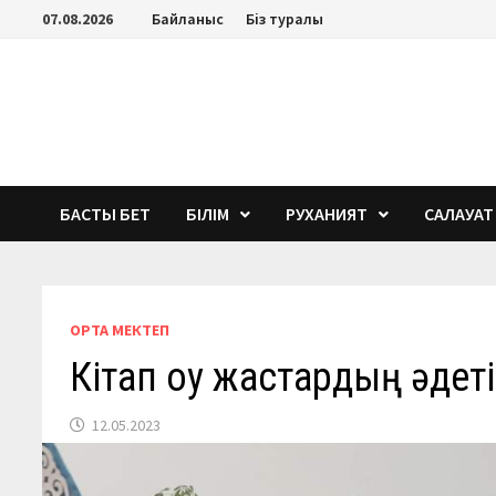
Перейти
07.08.2026
Байланыс
Біз туралы
к
содержимому
БАСТЫ БЕТ
БІЛІМ
РУХАНИЯТ
САЛАУАТ
ОРТА МЕКТЕП
Кітап оқу жастардың әдет
12.05.2023