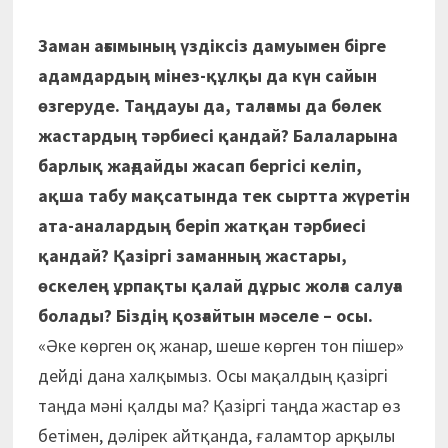
Заман ағымының үздіксіз дамуымен бірге
адамдардың мінез-құлқы да күн сайын
өзгеруде. Таңдауы да, талғамы да бөлек
жастардың тәрбиесі қандай? Балаларына
барлық жағдайды жасап бергісі келіп,
ақша табу мақсатында тек сыртта жүретін
ата-аналардың беріп жатқан тәрбиесі
қандай? Қазіргі заманның жастары,
өскелең ұрпақты қалай дұрыс жолға салуға
болады? Біздің қозғайтын мәселе – осы.
«Әке көрген оқ жанар, шеше көрген тон пішер»
дейді дана халқымыз. Осы мақалдың қазіргі
таңда мәні қалды ма? Қазіргі таңда жастар өз
бетімен, дәлірек айтқанда, ғаламтор арқылы