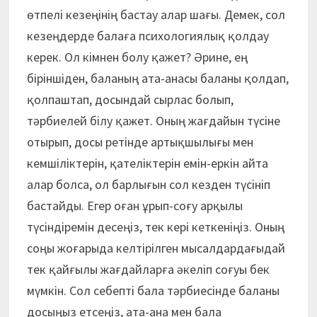
өтпелі кезеңінің бастау алар шағы. Демек, сол
кезеңдерде балаға психологиялық қолдау
керек. Ол кімнен болу қажет? Әрине, ең
біріншіден, баланың ата-анасы баланы қолдап,
қолпаштап, досындай сырлас болып,
тәрбиелей білу қажет. Оның жағдайын түсіне
отырып, досы ретінде артықшылығы мен
кемшіліктерін, қателіктерін емін-еркін айта
алар болса, ол барлығын сол кезден түсініп
бастайды. Егер оған ұрып-соғу арқылы
түсіндіремін десеңіз, тек кері кеткеніңіз. Оның
соңы жоғарыда келтірілген мысалдардағыдай
тек қайғылы жағдайларға әкеліп соғуы бек
мүмкін. Сол себепті бала тәрбиесінде баланы
досыңыз етсеңіз, ата-ана мен бала