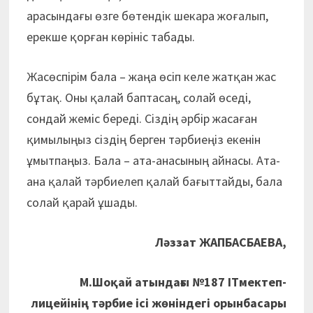
арасындағы өзге бөтендік шекара жоғалып,
ерекше қорған көрініс табады.
Жасөспірім бала – жаңа өсіп келе жатқан жас
бұтақ. Оны қалай баптасаң, солай өседі,
сондай жеміс береді. Сіздің әрбір жасаған
қимылыңыз сіздің берген тәрбиеңіз екенін
ұмытпаңыз. Бала – ата-анасының айнасы. Ата-
ана қалай тәрбиелеп қалай бағыттайды, бала
солай қарай ұшады.
Ләззат ЖАПБАСБАЕВА,
М.Шоқай атындағы №187 ITмектеп-
лицейінің тәрбие ісі жөніндегі орынбасары