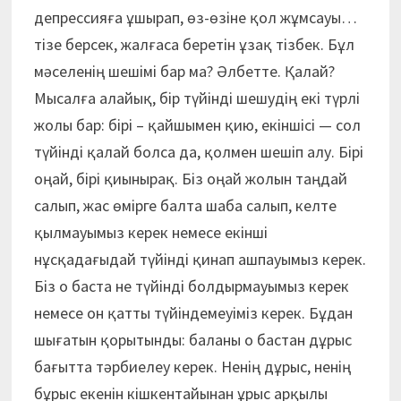
депрессияға ұшырап, өз-өзіне қол жұмсауы…
тізе берсек, жалғаса беретін ұзақ тізбек. Бұл
мәселенің шешімі бар ма? Әлбетте. Қалай?
Мысалға алайық, бір түйінді шешудің екі түрлі
жолы бар: бірі – қайшымен қию, екіншісі — сол
түйінді қалай болса да, қолмен шешіп алу. Бірі
оңай, бірі қиынырақ. Біз оңай жолын таңдай
салып, жас өмірге балта шаба салып, келте
қылмауымыз керек немесе екінші
нұсқадағыдай түйінді қинап ашпауымыз керек.
Біз о баста не түйінді болдырмауымыз керек
немесе он қатты түйіндемеуіміз керек. Бұдан
шығатын қорытынды: баланы о бастан дұрыс
бағытта тәрбиелеу керек. Ненің дұрыс, ненің
бұрыс екенін кішкентайынан ұрыс арқылы