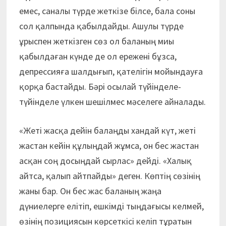
емес, саналы түрде жеткізе білсе, бала соны
сол қалпында қабылдайды. Ашулы түрде
ұрыспен жеткізген сөз ол баланың миы
қабылдаған күнде де ол ережені бұзса,
депрессияға шалдығып, қателігін мойындауға
қорқа бастайды. Бәрі осылай түйінделе-
түйінделе үлкен шешілмес мәселеге айналады.
«Жеті жасқа дейін балаңды хандай күт, жеті
жастан кейін құлыңдай жұмса, он бес жастан
асқан соң досыңдай сырлас» дейді. «Халық
айтса, қалып айтпайды» деген. Көптің сөзінің
жаны бар. Он бес жас баланың жаңа
дүниелерге елітіп, ешкімді тыңдағысы келмей,
өзінің позициясын көрсеткісі келіп тұратын