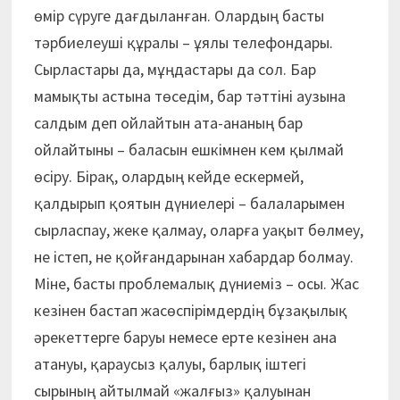
өмір сүруге дағдыланған. Олардың басты
тәрбиелеуші құралы – ұялы телефондары.
Сырластары да, мұңдастары да сол. Бар
мамықты астына төседім, бар тәттіні аузына
салдым деп ойлайтын ата-ананың бар
ойлайтыны – баласын ешкімнен кем қылмай
өсіру. Бірақ, олардың кейде ескермей,
қалдырып қоятын дүниелері – балаларымен
сырласпау, жеке қалмау, оларға уақыт бөлмеу,
не істеп, не қойғандарынан хабардар болмау.
Міне, басты проблемалық дүниеміз – осы. Жас
кезінен бастап жасөспірімдердің бұзақылық
әрекеттерге баруы немесе ерте кезінен ана
атануы, қараусыз қалуы, барлық іштегі
сырының айтылмай «жалғыз» қалуынан