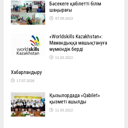
Бәсекеге қабілетті білім
шаңырағы
07.09.2023
«Worldskills Kazakhstan»:
Мамандыққа машықтануға
мүмкіндік берді
11.03.2022
Хабарландыру
17.07.2026
Қызылордада «Qabilet»
қызметі ашылды
11.03.2022