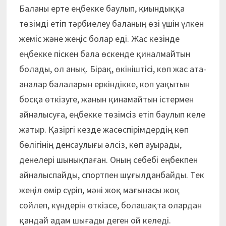
Баланы ерте еңбекке баулып, қиындыққа
төзімді етіп тәрбиелеу баланың өзі үшін үлкен
жеміс және жеңіс болар еді. Жас кезінде
еңбекке піскен бала өскенде қиналмайтын
болады, ол анық. Бірақ, өкініштісі, көп жас ата-
аналар балаларын еркіндікке, көп уақытын
босқа өткізуге, жанын қинамайтын істермен
айналысуға, еңбекке төзімсіз етіп баулып келе
жатыр. Қазіргі кезде жасөспірімдердің көп
бөлігінің денсаулығы әлсіз, көп ауырады,
денелері шынықпаған. Оның себебі еңбекпен
айналыспайды, спортпен шұғылданбайды. Тек
жеңіл өмір сүріп, мәні жоқ мағынасы жоқ
сөйлеп, күндерін өткізсе, болашақта олардан
қандай адам шығады деген ой келеді.