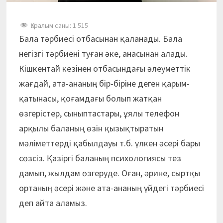
Қаралым саны:
1 515
Бала тәрбиесі отбасынан қаланады. Бала
негізгі тәрбиені туған әке, анасынан алады.
Кішкентай кезінен отбасындағы әлеуметтік
жағдай, ата-ананың бір-біріне деген қарым-
қатынасы, қоғамдағы болып жатқан
өзгерістер, сыныптастары, ұялы телефон
арқылы баланың өзін қызықтыратын
мәліметтерді қабылдауы т.б. үлкен әсері бары
сөзсіз. Қазіргі баланың психологиясы тез
дамып, жылдам өзгеруде. Оған, әрине, сыртқы
ортаның әсері және ата-ананың үйдегі тәрбиесі
деп айта аламыз.