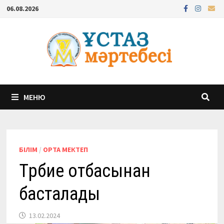
Перейти
06.08.2026
к
содержимому
МЕНЮ
БІЛІМ
/
ОРТА МЕКТЕП
Тәрбие отбасынан
басталады
13.02.2024