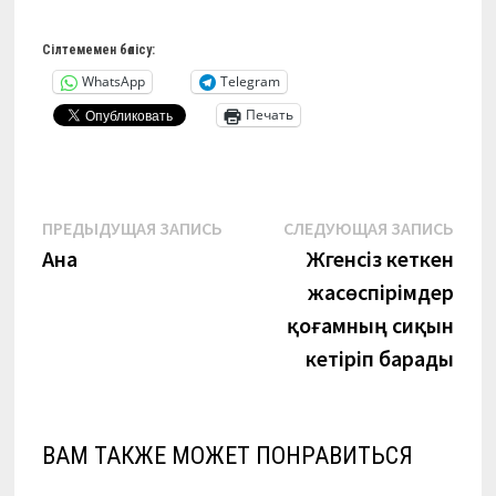
Сілтемемен бөлісу:
WhatsApp
Telegram
Печать
Навигация
Предыдущая
Сле
ПРЕДЫДУЩАЯ ЗАПИСЬ
СЛЕДУЮЩАЯ ЗАПИСЬ
запись:
запи
Ана
Жүгенсіз кеткен
по
жасөспірімдер
записям
қоғамның сиқын
кетіріп барады
ВАМ ТАКЖЕ МОЖЕТ ПОНРАВИТЬСЯ