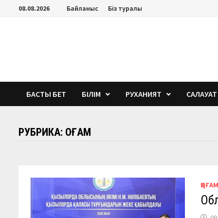
Перейти
08.08.2026
Байланыс
Біз туралы
к
содержимому
БАСТЫ БЕТ
БІЛІМ
РУХАНИЯТ
САЛАУАТ
РУБРИКА:
ҚОҒАМ
ҚОҒА
Обл
09