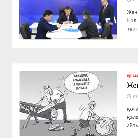
Жаңа
Нәл
тұр
ҚОҒА
Же
09
қоға
қал
айты