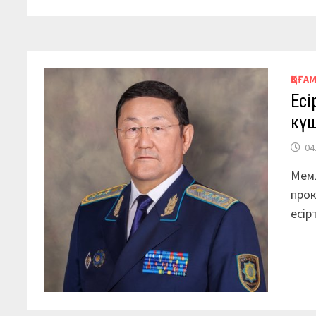
ҚОҒА
Есі
күш
04
Мем
прок
есір