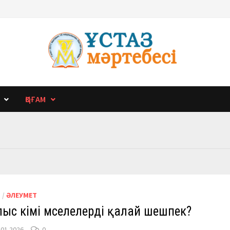
ҚОҒАМ
М
/
ӘЛЕУМЕТ
ыс әкімі мәселелерді қалай шешпек?
.01.2026
0