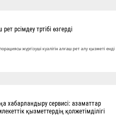
рет рәсімдеу тәртібі өзгерді
орациясы жүргізуші куәлігін алғаш рет алу қызметі енді
М
а хабарландыру сервисі: азаматтар
лекеттік қызметтердің қолжетімділігі