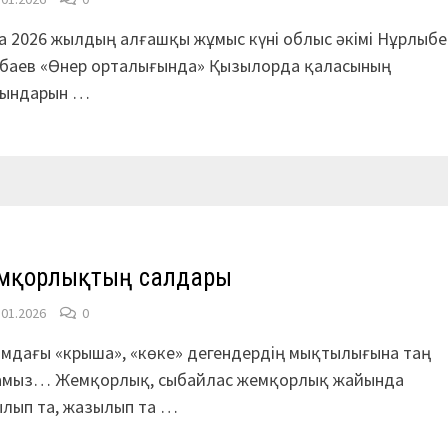
 2026 жылдың алғашқы жұмыс күні облыс әкімі Нұрлыбе
ібаев «Өнер орталығында» Қызылорда қаласының
ғындарын …
М
мқорлықтың салдары
.01.2026
0
мдағы «крыша», «көке» дегендердің мықтылығына таң
амыз… Жемқорлық, сыбайлас жемқорлық жайында
лып та, жазылып та …