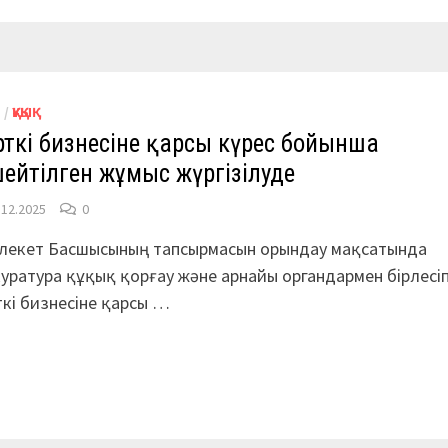
М
/
ҚҰҚЫҚ
рткі бизнесіне қарсы күрес бойынша
ейтілген жұмыс жүргізілуде
.12.2025
0
лекет Басшысының тапсырмасын орындау мақсатында
уратура құқық қорғау және арнайы органдармен бірлесіп
ткі бизнесіне қарсы …