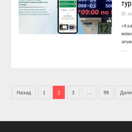
тур
24
«Аза
мемл
ағы
…
Пагинация
Назад
1
2
3
…
99
Дале
записей