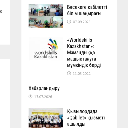
Бәсекеге қабілетті
к
білім шаңырағы
07.09.2023
«Worldskills
Kazakhstan»:
Мамандыққа
машықтануға
мүмкіндік берді
11.03.2022
Хабарландыру
17.07.2026
Қызылордада
«Qabilet» қызметі
ашылды