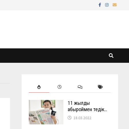
11 жылды
абыроймен өтедік…
18.03.2022