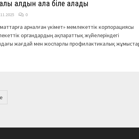
алы алдын ала біле алады
.11.2025
0
маттарға арналған үкімет» мемлекеттік корпорациясы
екеттік органдардың ақпараттық жүйелеріндегі
мдағы жағдай мен жоспарлы профилактикалық жұмыста
е