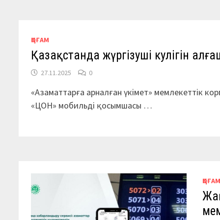
ҚОҒАМ
Қазақстанда жүргізуші куәлігін алғаш 
27.11.2025
0
«Азаматтарға арналған үкімет» мемлекеттік корп
«ЦОН» мобильді қосымшасы …
ҚОҒА
Жаң
мем