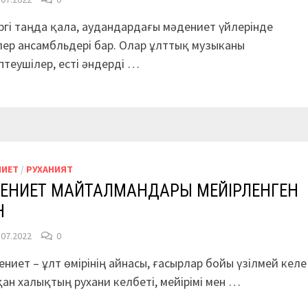
ргі таңда қала, аудандардағы мәдениет үйлерінде
ер ансамбльдері бар. Олар ұлттық музыканы
птеушілер, есті әндерді …
НИЕТ
/
РУХАНИЯТ
ДЕНИЕТ МАЙТАЛМАНДАРЫ МЕЙІРЛЕНГЕН
Н
.07.2022
0
ниет – ұлт өмірінің айнасы, ғасырлар бойы үзілмей келе
ан халықтың рухани келбеті, мейірімі мен …