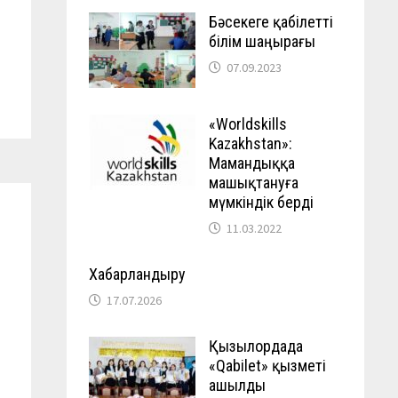
Бәсекеге қабілетті
білім шаңырағы
07.09.2023
«Worldskills
Kazakhstan»:
Мамандыққа
машықтануға
мүмкіндік берді
11.03.2022
Хабарландыру
17.07.2026
Қызылордада
«Qabilet» қызметі
ашылды