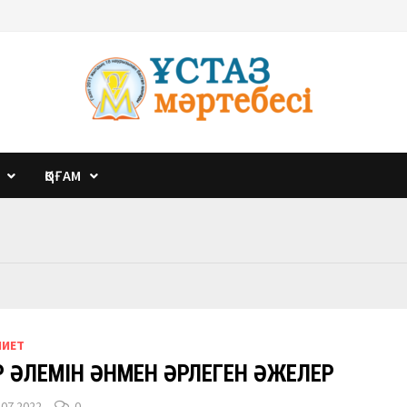
ҚОҒАМ
НИЕТ
ЕР ӘЛЕМІН ӘНМЕН ӘРЛЕГЕН ӘЖЕЛЕР
.07.2022
0