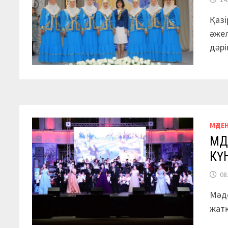
Қазі
әжел
дәрі
МӘДЕ
МӘ
КҮ
08
Мәде
жатқ