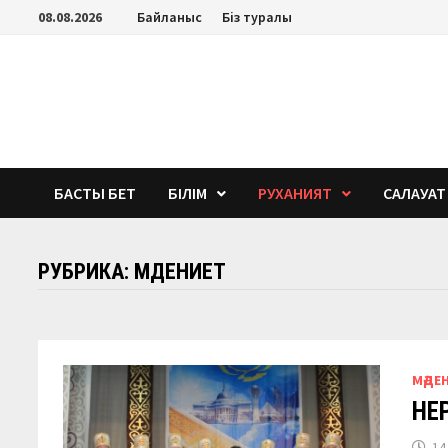
Перейти
08.08.2026
Байланыс
Біз туралы
к
содержимому
БАСТЫ БЕТ
БІЛІМ
РУХАНИЯТ
САЛАУАТ
РУБРИКА:
МӘДЕНИЕТ
МӘДЕ
ӨН
14