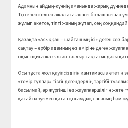
Адамның айдың-күннің аманында жарық дүниеден м
Төтелеп келген ажал ата-анасы болашағынан үмі
жұлып әкетсе, тіпті жаның жұтап, сең соққандай
Қазақта «Асыққан – шайтанның ісі» деген сөз ба
сақтау – әрбір адамның өз өміріне деген жауапке
оқыс оқиға жазылған тағдыр тақтасындағы қате
Осы тұста жол қауіпсіздігін қамтамасыз ететін з
«темір тұлпар» тізгіндегендердің тәртібі түзел
басылмай, әр жүргінші өз жауапкершілігін жете 
қатайтылуымен қатар қоғамдық сананың һәм жүр