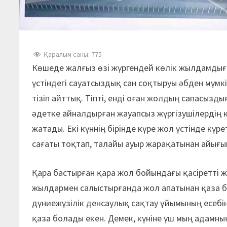
Қаралым саны:
775
Көшеде жалғыз өзі жүргендей көлік жылдамдығы
үстіндегі сауатсыздық сан соқтыруы әбден мүмк
тізіп айттық. Тіпті, енді оған жолдың сапасы
әдетке айналдырған жауапсыз жүргізушілердің к
жатады. Екі күннің бірінде күре жол үстінде кү
сағаты тоқтап, талайы ауыр жарақатынан айығы
Қара бастырған қара жол бойындағы қасіретті ж
жылдармен салыстырғанда жол апатынан қаза бо
дүниежүзілік денсаулық сақтау ұйымының есебі
қаза болады екен. Демек, күніне үш мың адамны