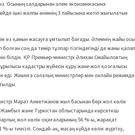
ңыз. Осының салдарынан әлем экономикасына
йде ішкі жалпы өнімнің 3 пайызына жетіп жығылатын
ім өз қамын жасауға ұмтылып бағады. Әлемнің жайы осы
 болған соң да темір тұлпар тізгіндегінді де жаны қала
енін білдік. ҚР Премьер-министрі Әлихан Смайыловтың
құрылысы кадастры жүйесін құру және жол қозғалысы
ған еді. Жиынға салалық министрлер мен онлайн режимде
йтылды.
инистрі Марат Ахметжанов жыл басынан бері жол көлік
, Жамбыл және Түркістан облыстарында көрсеткіш
барлық жол көлік оқиғаларының 56 %-ы, жарақат
%-ы тиесілі. Сондай-ақ, масаң күйде көлік жүргізу,