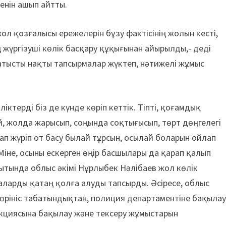
енін ашып айтты.
ол қозғалысы ережелерін бұзу фактісінің жолын кесті,
ң жүргізуші көлік басқару құқығынан айырылды,- деді
атысты нақты тапсырмалар жүктеп, нәтижелі жұмыс
ктерді біз де күнде көріп кеттік. Тіпті, қоғамдық
й, жолда жарысып, соңында соқтығысып, төрт дөңгелегі
нап жүріп от басу былай тұрсын, осылай боларын ойлап
Міне, осыны ескерген өңір басшылары да қарап қалып
ытында облыс әкімі Нұрлыбек Нәлібаев жол көлік
аларды қатаң қолға алуды тапсырды. Әсіресе, облыс
өрініс табатындықтан, полиция департаментіне бақыла
спекциясына бақылау және тексеру жұмыстарын