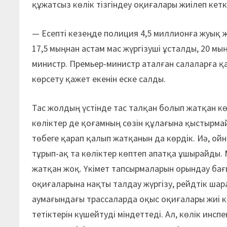
құжатсыз көлік тізгіндеу оқиғалары жиілеп кетк
— Есепті кезеңде полиция 4,5 миллионға жуық ж
17,5 мыңнан астам мас жүргізуші ұсталды, 20 мы
министр. Премьер-министр аталған салаларға қ
көрсету қажет екенін еске салды.
Тас жолдың үстінде тас талқан болып жатқан көлі
көліктер де қоғамның сөзін құлағына қыстырма
төбеге қарап қалып жатқанын да көрдік. Иә, ой
тұрып-ақ та көліктер көптеп апатқа ұшырайды. 
жатқан жоқ. Үкімет тапсырмаларын орындау бағ
оқиғаларына нақты талдау жүргізу, рейдтік шар
аумағындағы трассаларда оқыс оқиғалары жиі к
тетіктерін күшейтуді міндеттеді. Ал, көлік ин