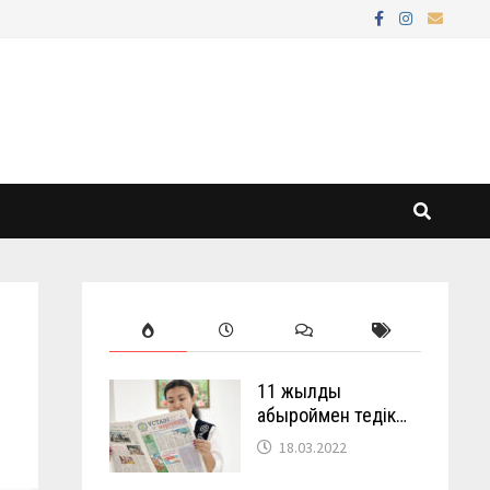
11 жылды
абыроймен өтедік…
18.03.2022