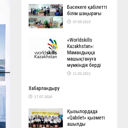
Бәсекеге қабілетті
білім шаңырағы
07.09.2023
«Worldskills
Kazakhstan»:
Мамандыққа
машықтануға
мүмкіндік берді
11.03.2022
Хабарландыру
17.07.2026
Қызылордада
«Qabilet» қызметі
ашылды