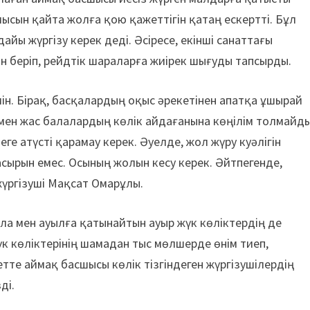
ысын қайта жолға қою қажеттігін қатаң ескертті. Бұл
айы жүргізу керек деді. Әсіресе, екінші санаттағы
н беріп, рейдтік шараларға жиірек шығуды тапсырды.
мін. Бірақ, басқалардың оқыс әрекетінен апатқа ұшырай
 мен жас балалардың көлік айдағанына көңілім толмайды
еге атүсті қарамау керек. Әуелде, жол жүру куәлігін
асырын емес. Осының жолын кесу керек. Әйтпегенде,
жүргізуші Мақсат Омарұлы.
ала мен ауылға қатынайтын ауыр жүк көліктердің де
үк көліктерінің шамадан тыс мөлшерде өнім тиеп,
тте аймақ басшысы көлік тізгіндеген жүргізушілердің
ді.