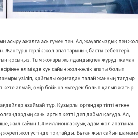
н асыру ажалға асығумен тең. Ал, жауапсыздық пен жо
ін. Жантүршігерлік жол апаттарының басты себептерін
здығын қосыңыз. Тым жоғары жылдамдықпен жүруді жаман
есірінен елімізде күн сайын жол-көлік апаты болып
ретамыры үзіліп, қайғылы оқиғадан талай жанның тағдыр
п кете алмай, өмір бойына мүгедек болып қалып жатыр.
ағдайлар азаймай тұр. Құзырлы органдар тіпті өткен
лғандардың саны артып кетті деп дабыл қағуда. Ал,
нше, жыл сайын 1,4 миллионға жуық адам жол апатынан
ң жүрегі жол үстінде тоқтайды. Бұған жыл сайын шамам