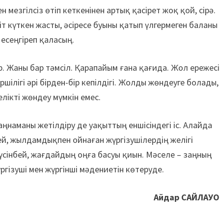
езгілсіз өтіп кеткенінен артық қасірет жоқ қой, сірә.
т күткен жасты, әсіресе буыны қатып үлгермеген баланы
 есеңгіреп қаласың.
р. Жаны бар тәмсіл. Қарапайым ғана қағида. Жол ережес
ршілігі әрі бірден-бір кепілдігі. Жолды жөндеуге болады,
лікті жөндеу мүмкін емес.
аңнаманы жетілдіру де уақыттың еншісіндегі іс. Алайда
мей, жылдамдықпен ойнаған жүргізушілердің желігі
түсінбей, жағдайдың оңға басуы қиын. Мәселе – заңның
гізуші мен жүргінші мәдениетін көтеруде.
Айдар САЙЛАУО