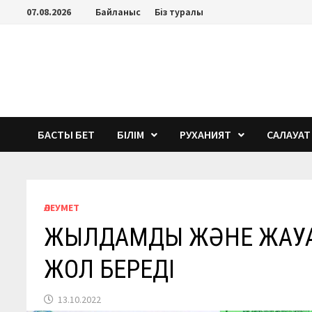
Перейти
07.08.2026
Байланыс
Біз туралы
к
содержимому
БАСТЫ БЕТ
БІЛІМ
РУХАНИЯТ
САЛАУАТ
ӘЛЕУМЕТ
ЖЫЛДАМДЫҚ ЖӘНЕ ЖАУА
ЖОЛ БЕРЕДІ
13.10.2022