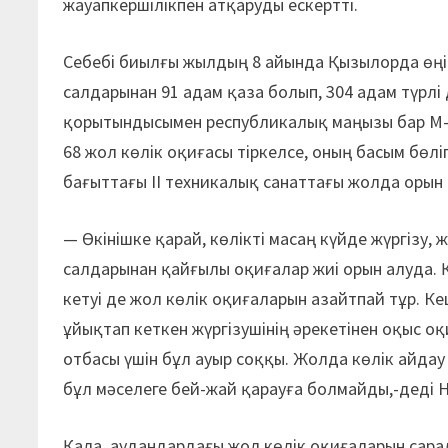
жауапкершілікпен атқаруды ескертті.
Себебі биылғы жылдың 8 айында Қызылорда өңір
салдарынан 91 адам қаза болып, 304 адам түрлі
қорытындысымен республикалық маңызы бар М
68 жол көлік оқиғасы тіркелсе, оның басым бөл
бағыттағы ІІ техникалық санаттағы жолда орын 
— Өкінішке қарай, көлікті масаң күйде жүргізу, 
салдарынан қайғылы оқиғалар жиі орын алуда.
кетуі де жол көлік оқиғаларын азайтпай тұр. 
ұйықтап кеткен жүргізушінің әрекетінен оқыс о
отбасы үшін бұл ауыр соққы. Жолда көлік айдау
бұл мәселеге бей-жай қарауға болмайды,-деді Н
Қала, аудандардағы жол көлік оқиғаларын сара