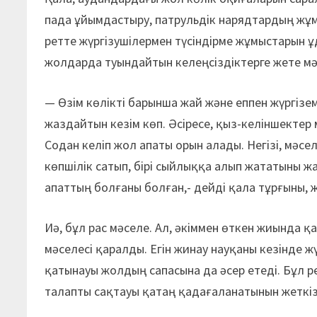
пада ұйымдастыру, патрульдік нарядтардың жұм
ретте жүргізушілермен түсіндірме жұмыстарын ұд
жолдарда туындайтын келеңсіздіктерге жете мә
— Өзім көлікті барынша жай және еппен жүргізе
жаздайтын кезім көп. Әсіресе, қыз-келіншектер
Содан келіп жол апаты орын алады. Негізі, мәсел
көпшілік сатып, бірі сыйлыққа алып жататыны ж
апаттың болғаны болған,- дейді қала тұрғыны, 
Иә, бұл рас мәселе. Ал, әкіммен өткен жиында қ
мәселесі қаралды. Егін жинау науқаны кезінде ж
қатынауы жолдың сапасына да әсер етеді. Бұл ре
талапты сақтауы қатаң қадағаланатынын жеткіз