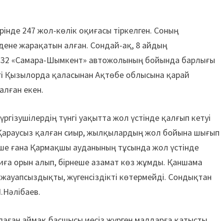
інде 247 жол-көлік оқиғасы тіркелген. Соның
 дене жарақатын алған. Сондай-ақ, 8 айдың
-32 «Самара-Шымкент» автожолының бойында барлығы
ігі Қызылорда қаласынан Ақтөбе облысына қарай
алған екен.
жүргізушілердің түнгі уақытта жол үстінде қалғып кетуі
 Қараусыз қалған сиыр, жылқылардың жол бойына шығып
Кеше ғана Қармақшы ауданының тұсында жол үстінде
қиға орын алып, бірнеше азамат көз жұмды. Қаншама
 жауапсыздықты, жүгенсіздікті көтермейді. Сондықтан
.Нәлібаев.
лаған аймақ басшысы иесіз жүрген малдарға қатысты