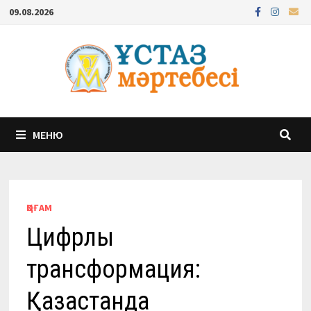
Перейти
09.08.2026
к
содержимому
МЕНЮ
ҚОҒАМ
Цифрлық
трансформация:
Қазақстанда