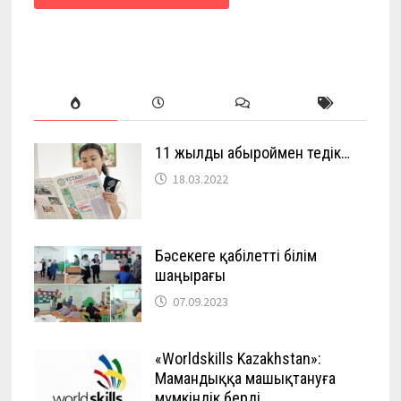
11 жылды абыроймен өтедік…
18.03.2022
Бәсекеге қабілетті білім
шаңырағы
07.09.2023
«Worldskills Kazakhstan»:
Мамандыққа машықтануға
мүмкіндік берді