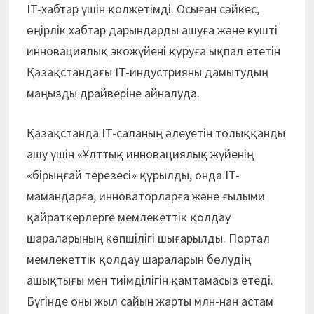
IT-хабтар үшін қолжетімді. Осыған сәйкес,
өңірлік хабтар дарындарды ашуға және күшті
инновациялық экожүйені құруға ықпал ететін
Қазақстандағы IT-индустрияны дамытудың
маңызды драйверіне айналуда.
Қазақстанда IT-саланың әлеуетін толыққанды
ашу үшін «Ұлттық инновациялық жүйенің
«бірыңғай терезесі» құрылды, онда IT-
мамандарға, инноваторларға және ғылыми
қайраткерлерге мемлекеттік қолдау
шараларының көпшілігі шығарылды. Портал
мемлекеттік қолдау шараларын бөлудің
ашықтығы мен тиімділігін қамтамасыз етеді.
Бүгінде оны жыл сайын жарты млн-нан астам