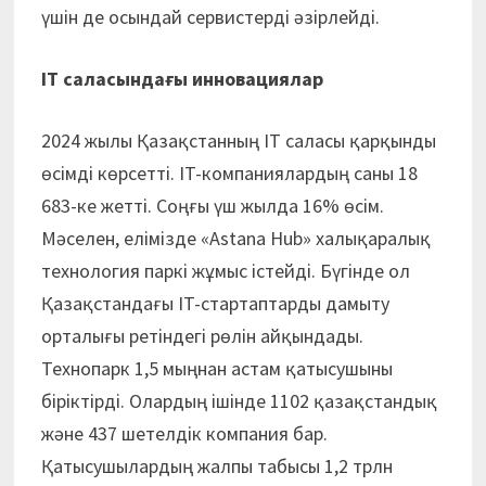
үшін де осындай сервистерді әзірлейді.
IT саласындағы инновациялар
2024 жылы Қазақстанның IT саласы қарқынды
өсімді көрсетті. IT-компаниялардың саны 18
683-ке жетті. Соңғы үш жылда 16% өсім.
Мәселен, елімізде «Astana Hub» халықаралық
технология паркі жұмыс істейді. Бүгінде ол
Қазақстандағы IT-стартаптарды дамыту
орталығы ретіндегі рөлін айқындады.
Технопарк 1,5 мыңнан астам қатысушыны
біріктірді. Олардың ішінде 1102 қазақстандық
және 437 шетелдік компания бар.
Қатысушылардың жалпы табысы 1,2 трлн