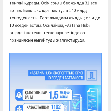
теңгені құрады. Өсім соңғы бес жылда 31 есе
артты. Биыл экспорттық түсім 140 млрд
теңгеден асты. Төрт жылдағы жылдық өсім де
10 еседен астам. Осылайша, «Astana Hub»
өңірдегі жетекші технопарк ретінде өз
позициясын нығайтуды жалғастыруда.