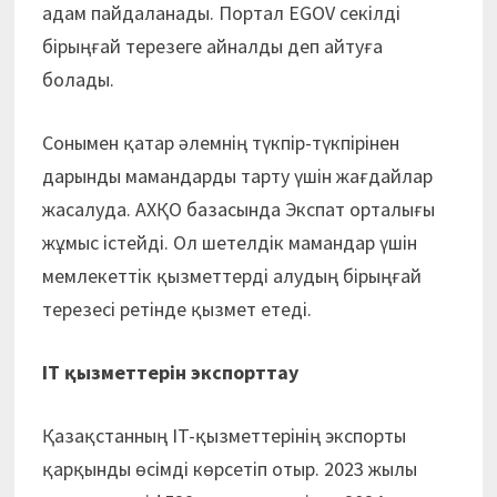
адам пайдаланады. Портал EGOV секілді
бірыңғай терезеге айналды деп айтуға
болады.
Сонымен қатар әлемнің түкпір-түкпірінен
дарынды мамандарды тарту үшін жағдайлар
жасалуда. АХҚО базасында Экспат орталығы
жұмыс істейді. Ол шетелдік мамандар үшін
мемлекеттік қызметтерді алудың бірыңғай
терезесі ретінде қызмет етеді.
IT қызметтерін экспорттау
Қазақстанның IT-қызметтерінің экспорты
қарқынды өсімді көрсетіп отыр. 2023 жылы