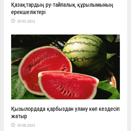
Қазақтардың ру-тайпалық құрылымының
ерекшеліктері
20.03.2022
Қызылордада қарбыздан улану көп кездесіп
жатыр
30.06.2023