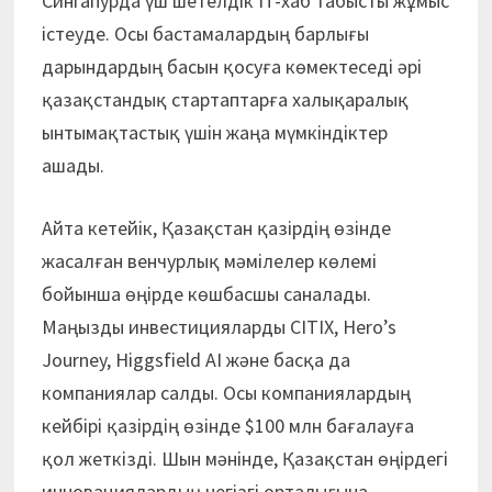
Сингапурда үш шетелдік IT-хаб табысты жұмыс
істеуде. Осы бастамалардың барлығы
дарындардың басын қосуға көмектеседі әрі
қазақстандық стартаптарға халықаралық
ынтымақтастық үшін жаңа мүмкіндіктер
ашады.
Айта кетейік, Қазақстан қазірдің өзінде
жасалған венчурлық мәмілелер көлемі
бойынша өңірде көшбасшы саналады.
Маңызды инвестицияларды CITIX, Hero’s
Journey, Higgsfield AI және басқа да
компаниялар салды. Осы компаниялардың
кейбірі қазірдің өзінде $100 млн бағалауға
қол жеткізді. Шын мәнінде, Қазақстан өңірдегі
инновациялардың негізгі орталығына