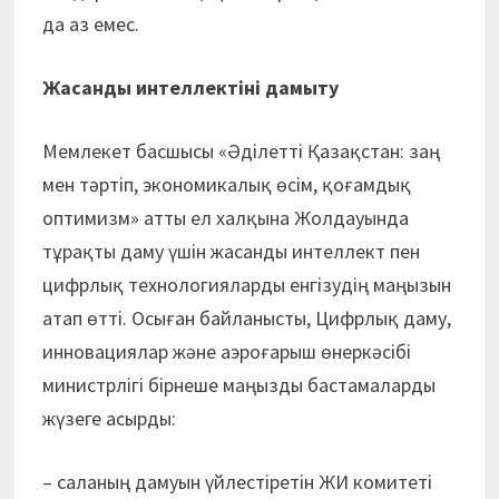
да аз емес.
Жасанды интеллектіні дамыту
Мемлекет басшысы «Әділетті Қазақстан: заң
мен тәртіп, экономикалық өсім, қоғамдық
оптимизм» атты ел халқына Жолдауында
тұрақты даму үшін жасанды интеллект пен
цифрлық технологияларды енгізудің маңызын
атап өтті. Осыған байланысты, Цифрлық даму,
инновациялар және аэроғарыш өнеркәсібі
министрлігі бірнеше маңызды бастамаларды
жүзеге асырды:
– саланың дамуын үйлестіретін ЖИ комитеті