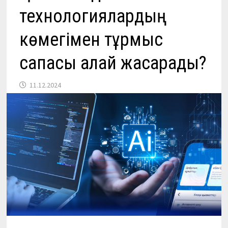
технологиялардың
көмегімен тұрмыс
сапасы қалай жақсарады?
11.12.2024