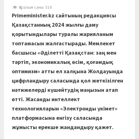
Қаралым саны:
516
Primeminister.kz
сайтының редакциясы
Қазақстанның 2024 жылғы даму
қорытындылары туралы жарияланым
топтамасын жалғастырады. Мемлекет
басшысы «Әділетті Қазақстан: заң мен
тәртіп, экономикалық өсім, қоғамдық
оптимизм» атты ел халқына Жолдауында
цифрландыру саласында қол жеткізілген
нәтижелерді күшейтудің маңызын атап
өтті. Жасанды интеллект
технологияларын «Электронды үкімет»
платформасына енгізу саласында
жұмысты ерекше жандандыру қажет.