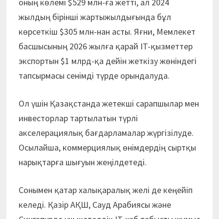
оның көлемі $529 млн-ға жетті, ал 2024
жылдың бірінші жартыжылдығында бұл
көрсеткіш $305 млн-нан асты. Яғни, Мемлекет
басшысының 2026 жылға қарай IT-қызметтер
экспортын $1 млрд-қа дейін жеткізу жөніндегі
тапсырмасы сенімді түрде орындалуда.
Ол үшін Қазақстанда жетекші сарапшылар мен
инвесторлар тартылатын түрлі
акселерациялық бағдарламалар жүргізілуде.
Осылайша, коммерциялық өнімдердің сыртқы
нарықтарға шығуын жеңілдетеді.
Сонымен қатар халықаралық желі де кеңейіп
келеді. Қазір АҚШ, Сауд Арабиясы және