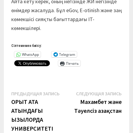
Айта кету керек, оның негізінде ЖИ негізінде
өнімдер жасалуда. Бұл eGov, E-otinish және заң
көмекшісі сияқты бағыттардағы IT-
көмекшілері.
Сілтемемен бөлісу:
WhatsApp
Telegram
Печать
Навигация
Предыдущая
Сле
ПРЕДЫДУЩАЯ ЗАПИСЬ
СЛЕДУЮЩАЯ ЗАПИСЬ
запись:
запи
ҚОРҚЫТ АТА
Махамбет және
по
АТЫНДАҒЫ
Тәуелсіз Қазақстан
записям
ҚЫЗЫЛОРДА
УНИВЕРСИТЕТІ