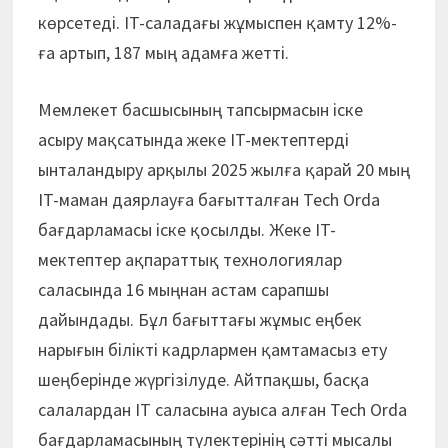
көрсетеді. IT-саладағы жұмыспен қамту 12%-
ға артып, 187 мың адамға жетті.
Мемлекет басшысының тапсырмасын іске
асыру мақсатында жеке IT-мектептерді
ынталандыру арқылы 2025 жылға қарай 20 мың
IT-маман даярлауға бағытталған Tech Orda
бағдарламасы іске қосылды. Жеке IT-
мектептер ақпараттық технологиялар
саласында 16 мыңнан астам сарапшы
дайындады. Бұл бағыттағы жұмыс еңбек
нарығын білікті кадрлармен қамтамасыз ету
шеңберінде жүргізілуде. Айтпақшы, басқа
салалардан IT саласына ауыса алған Tech Orda
бағдарламасының түлектерінің сәтті мысалы