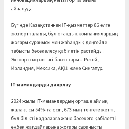
айналуда.
Бүгінде Қазақстаннан IT-қызметтер 86 елге
экспортталады, бұл отандық компаниялардың
жоғары сұранысы мен жаһандық деңгейде
табысты бәсекелесу қабілетін растайды.
Экспорттың негізгі бағыттары – Ресей,
Ирландия, Мексика, АҚШ және Сингапур.
IT-мамандарды даярлау
2024 жылы IT-мамандардың орташа айлық
жалақысы 54%-ға өсіп, 673 мың теңгеге жетті,
бұл білікті кадрларға және бәсекеге қабілетті
еңбек жағдайларына жоғары сұранысты