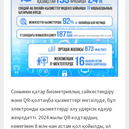
Сонымен қатар биометриялық сәйкестендіру
және QR-қолтаңба қызметтері енгізілуде, бұл
электронды қызметтерді алу үдерісін едәуір
жеңілдетті. 2024 жылы QR-кодтардың
көмегімен 8 млн-нан астам қол қойылды, ал