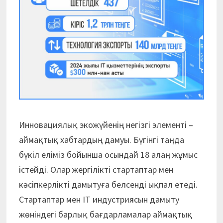
Инновациялық экожүйенің негізгі элементі –
аймақтық хабтардың дамуы. Бүгінгі таңда
бүкіл еліміз бойынша осындай 18 алаң жұмыс
істейді. Олар жергілікті стартаптар мен
кәсіпкерлікті дамытуға белсенді ықпал етеді.
Стартаптар мен IT индустриясын дамыту
жөніндегі барлық бағдарламалар аймақтық