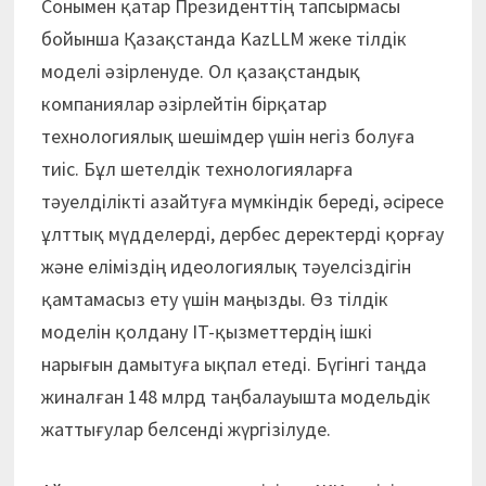
Сонымен қатар Президенттің тапсырмасы
бойынша Қазақстанда KazLLM жеке тілдік
моделі әзірленуде. Ол қазақстандық
компаниялар әзірлейтін бірқатар
технологиялық шешімдер үшін негіз болуға
тиіс. Бұл шетелдік технологияларға
тәуелділікті азайтуға мүмкіндік береді, әсіресе
ұлттық мүдделерді, дербес деректерді қорғау
және еліміздің идеологиялық тәуелсіздігін
қамтамасыз ету үшін маңызды. Өз тілдік
моделін қолдану IT-қызметтердің ішкі
нарығын дамытуға ықпал етеді. Бүгінгі таңда
жиналған 148 млрд таңбалауышта модельдік
жаттығулар белсенді жүргізілуде.