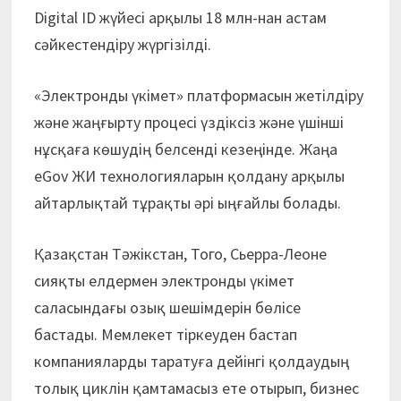
Digital ID жүйесі арқылы 18 млн-нан астам
сәйкестендіру жүргізілді.
«Электронды үкімет» платформасын жетілдіру
және жаңғырту процесі үздіксіз және үшінші
нұсқаға көшудің белсенді кезеңінде. Жаңа
eGov ЖИ технологияларын қолдану арқылы
айтарлықтай тұрақты әрі ыңғайлы болады.
Қазақстан Тәжікстан, Того, Сьерра-Леоне
сияқты елдермен электронды үкімет
саласындағы озық шешімдерін бөлісе
бастады. Мемлекет тіркеуден бастап
компанияларды таратуға дейінгі қолдаудың
толық циклін қамтамасыз ете отырып, бизнес