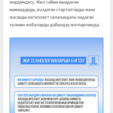
жәрдемдесу. Жыл сайын мыңдаған
мамандарды, жүздеген стартаптарды және
жасанды интеллект саласындағы ондаған
ғылыми жобаларды дайындау жоспарлануда.