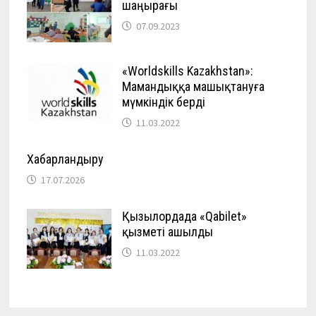
шаңырағы
07.09.2023
«Worldskills Kazakhstan»:
Мамандыққа машықтануға
мүмкіндік берді
11.03.2022
Хабарландыру
17.07.2026
Қызылордада «Qabilet»
қызметі ашылды
11.03.2022