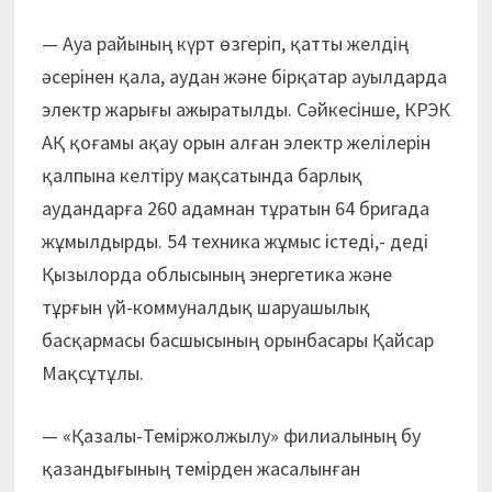
— Ауа райының күрт өзгеріп, қатты желдің
әсерінен қала, аудан және бірқатар ауылдарда
электр жарығы ажыратылды. Сәйкесінше, КРЭК
АҚ қоғамы ақау орын алған электр желілерін
қалпына келтіру мақсатында барлық
аудандарға 260 адамнан тұратын 64 бригада
жұмылдырды. 54 техника жұмыс істеді,- деді
Қызылорда облысының энергетика және
тұрғын үй-коммуналдық шаруашылық
басқармасы басшысының орынбасары Қайсар
Мақсұтұлы.
— «Қазалы-Теміржолжылу» филиалының бу
қазандығының темірден жасалынған