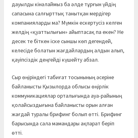
дауылды кінәлаймыз ба әлде тұрғын үйдің
сапасына салғырт­тық танытқан мердігер
компанияларды ма? Мүмкін ескертусіз келген
желдің «қуаттылығын» айыптасақ па екен? Не
десек те біткен іске сыншы көп дегендей,
келесіде болатын жағдайлардың алдын алып,
қауіпсіздік деңгейді күшейту абзал.
Сыр өңіріндегі табиғат тосынының әсеріне
байланысты Қызылорда облысы өңірлік
коммуникациялар орталығында ауа-райының
қолайсыздығына байланысты орын алған
жағдай туралы брифинг болып өтті. Брифинг
барысында сала мамандары ақпарат беріп
өтті.