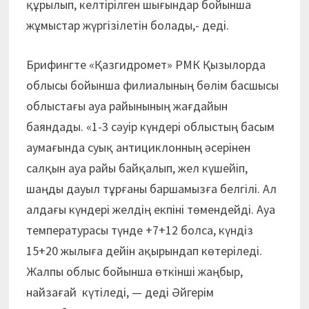
құрылып, келтірілген шығындар бойынша
жұмыстар жүргізілетін болады,- деді.
Брифингте «Қазгидромет» РМК Қызылорда
облысы бойынша филиалының бөлім басшысы
облыстағы ауа райынының жағдайын
баяндады. «1-3 сәуір күндері облыстың басым
аумағында суық антициклонның әсерінен
салқын ауа райы байқалып, жел күшейіп,
шаңды дауыл тұрғаны баршамызға белгілі. Ал
алдағы күндері желдің екпіні төмендейді. Ауа
температурасы түнде +7+12 болса, күндіз
15+20 жылыға дейін ақырындап көтеріледі.
Жалпы облыс бойынша өткінші жаңбыр,
найзағай күтіледі, — деді Әйгерім