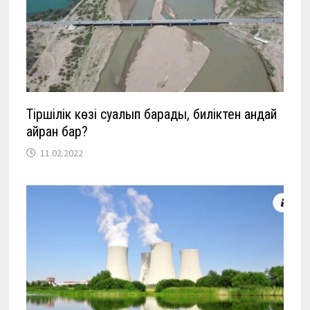
Тіршілік көзі суалып барады, биліктен қандай
қайран бар?
11.02.2022