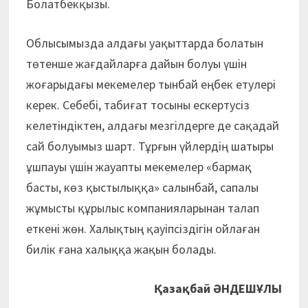
Болатбекқызы.
Облысымызда алдағы уақыттарда болатын
төтенше жағдайларға дайын болуы үшін
жоғарыдағы мекемелер тынбай еңбек етулері
керек. Себебі, табиғат тосыны ескертусіз
келетіндіктен, алдағы мезгілдерге де сақадай
сай болуымыз шарт. Тұрғын үйлердің шатыры
ұшпауы үшін жауапты мекемелер «бармақ
басты, көз қыстылыққа» салынбай, сапалы
жұмысты құрылыс компанияларынан талап
еткені жөн. Халықтың қауіпсіздігін ойлаған
билік ғана халыққа жақын болады.
Қазақбай ӘНДЕШҰЛЫ