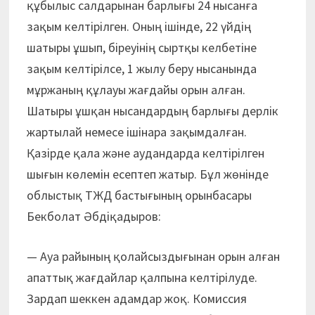
құбылыс салдарынан барлығы 24 нысанға
зақым келтірілген. Оның ішінде, 22 үйдің
шатыры ұшып, біреуінің сыртқы келбетіне
зақым келтірілсе, 1 жылу беру нысанында
мұржаның құлауы жағдайы орын алған.
Шатыры ұшқан нысандардың барлығы дерлік
жартылай немесе ішінара зақымдалған.
Қазірде қала және аудандарда келтірілген
шығын көлемін есептеп жатыр. Бұл жөнінде
облыстық ТЖД бастығының орынбасары
Бекболат Әбдіқадыров:
— Ауа райының қолайсыздығы­нан орын алған
апаттық жағдайлар қалпына келтірілуде.
Зардап шеккен адамдар жоқ. Комиссия