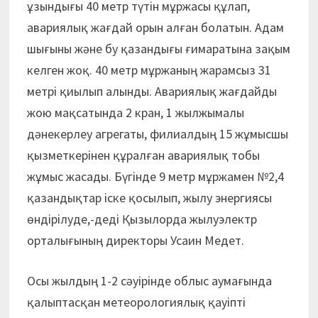
ұзындығы 40 метр түтін мұржасы құлап,
авариялық жағдай орын алған болатын. Адам
шығыны және бу қазандығы ғимаратына зақым
келген жоқ. 40 метр мұржаның жарамсыз 31
метрі қиылып алынды. Авариялық жағдайды
жою мақсатында 2 кран, 1 жылжымалы
дәнекерлеу агрегаты, филиалдың 15 жұмысшы
қызметкерінен құралған авариялық тобы
жұмыс жасады. Бүгінде 9 метр мұржамен №2,4
қазандықтар іске қосылып, жылу энергиясы
өндірілуде,-деді Қызылорда жылуэлектр
орталығының директоры Усаин Медет.
Осы жылдың 1-2 сәуірінде облыс аумағында
қалыптасқан метеорологиялық қауіпті