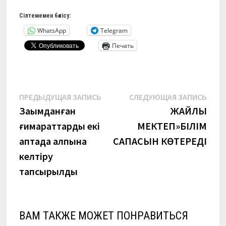
Сілтемемен бөлісу:
WhatsApp
Telegram
Печать
Навигация
Предыдущая
Сле
ПРЕДЫДУЩАЯ ЗАПИСЬ
СЛЕДУЮЩАЯ ЗАПИСЬ
запись:
запи
Зақымданған
ЖАЙЛЫ
по
ғимараттарды екі
МЕКТЕП»БІЛІМ
записям
аптада қалпына
САПАСЫН КӨТЕРЕДІ
келтіру
тапсырылды
ВАМ ТАКЖЕ МОЖЕТ ПОНРАВИТЬСЯ