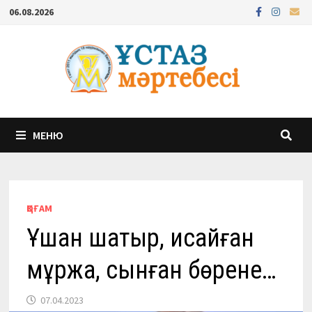
Перейти
06.08.2026
к
содержимому
МЕНЮ
ҚОҒАМ
Ұшқан шатыр, қисайған
мұржа, сынған бөрене…
07.04.2023