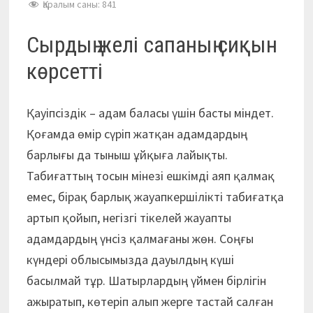
Қаралым саны:
841
Сырдың желі сапаның сиқын
көрсетті
Қауіпсіздік – адам баласы үшін басты міндет.
Қоғамда өмір сүріп жатқан адамдардың
барлығы да тыныш ұйқыға лайықты.
Табиғаттың тосын мінезі ешкімді аяп қалмақ
емес, бірақ барлық жауапкершілікті табиғатқа
артып қойып, негізгі тікелей жауапты
адамдардың үнсіз қалмағаны жөн. Соңғы
күндері облысы­мызда дауылдың күші
басылмай тұр. Шатырлардың үймен бірлігін
ажыратып, көтеріп алып жерге тас­тай салған