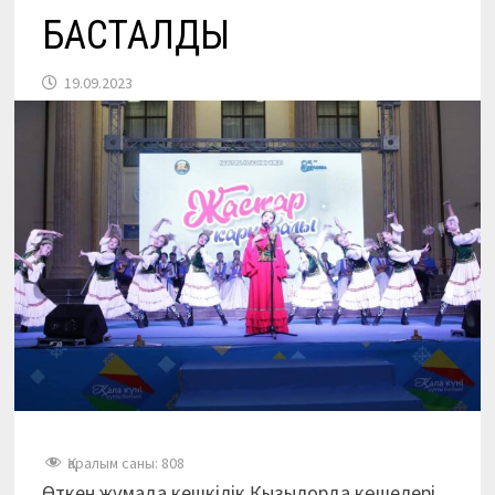
БАСТАЛДЫ
19.09.2023
Қаралым саны:
808
Өткен жұмада кешкілік Қызылорда көшелері