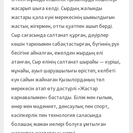
жасарып шыға келді. Сырдың жалынды
жастары қала күні мерекесінің шымылдығын
жастық жігермен, отты қуатпен ашып берді.
Сыр сағасында салтанат құрған, дәуірлер
көшін тарихымен сабақтастырған, бүгіннің рух
бесігіне айналған, ежелден жырдың елі
атанған, Сыр елінің салтанат шырайы — күріші,
мұнайы, ауыл шаруашылығы өрістеп, келбеті
күн сайын жайнаған Қызыл­орданың төл
мерекесін атап өту дәстүрлі «Жастар
карнавалымен» басталды. Білім мен ғылым,
өнер мен мәдениет, денсаулық пен спорт,
кәсіпкерлік пен технология саласында
болашақ маман иелері болуға ұмтылған
жасампаз жастардың шеруі