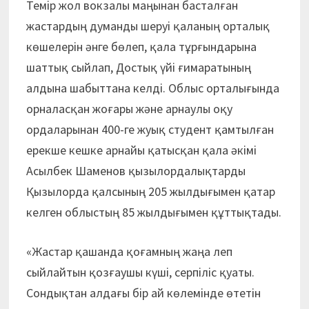
Темір жол вокзалы маңынан басталған
жастардың думанды шеруі қаланың орталық
көшелерін әнге бөлеп, қала тұрғындарына
шаттық сыйлап, Достық үйі ғимаратының
алдына шабыттана келді. Облыс орталығында
орналасқан жоғары және арнаулы оқу
ордаларынан 400-ге жуық студент қамтылған
ерекше кешке арнайы қатысқан қала әкімі
Асылбек Шаменов қызылордалықтарды
Қызылорда қалсының 205 жылдығымен қатар
келген облыстың 85 жылдығымен құттықтады.
«Жастар қашанда қоғамның жаңа леп
сыйлайтын қозғаушы күші, серпіліс қуаты.
Сондықтан алдағы бір ай көлемінде өтетін