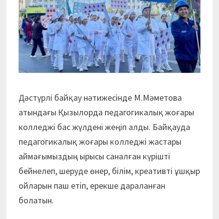
Дәстүрлі байқау нәтижесінде М.Мәметова
атындағы Қызылорда педагогикалық жоғары
колледжі бас жүлдені жеңіп алды. Байқауда
педагогикалық жоғары колледжі жастары
аймағымыздың ырысы саналған күрішті
бейнелеп, шеруде өнер, білім, креативті ұшқыр
ойларын паш етіп, ерекше дараланған
болатын.