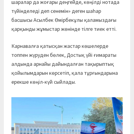
шаралар да жоғары деңгейде, көңілді нотада
түйінделеді деп сенемін» деген шаһар
басшысы Асылбек Өмірбекұлы қаламыздағы
қарқынды жұмыстар жөнінде тілге тиек етті.
Карнавалға қатысқан жастар көшелерде
топпен жүруден бөлек, Достық үйі ғимараты
алдында арнайы дайындалған тақырыптық
қойылымдарын көрсетіп, қала тұрғындарына
ерекше көңіл-күй сыйлады.