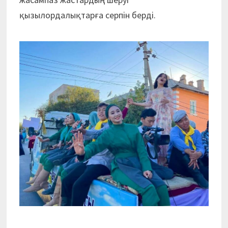
қызылордалықтарға серпін берді.