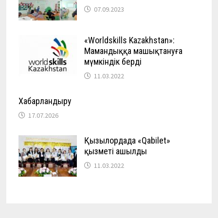
07.09.2023
«Worldskills Kazakhstan»:
Мамандыққа машықтануға
мүмкіндік берді
11.03.2022
Хабарландыру
17.07.2026
Қызылордада «Qabilet»
қызметі ашылды
11.03.2022