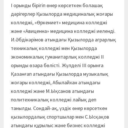
І орынды бірігіп өнер көрсеткен болашақ
дәрігерлер Қызылорда медициналық жоғары
колледжі, «Өркениет» медицина колледжі
және «Авиценна» медицина колледжі иеленді.
И.Әбдікәрімов атындағы Қызылорда аграрлық
техникалық колледжі мен Қызылорда
экономикалық гуманитарлық колледжі ІІ
орынды өзара бөлісті. Жүлделі ІІІ орынға
Қазанғап атындағы Қызылорда музыкалық
жоғары колледжі, Абылайхан атындағы
колледжі және М.Ықсанов атындағы
политехникалық колледжі лайық деп
танылды. Сондай-ақ, үздік өнер көрсеткен
қызылордалық спортшылар мен С.Ысқақов
атындағы құрылыс және бизнес колледжі