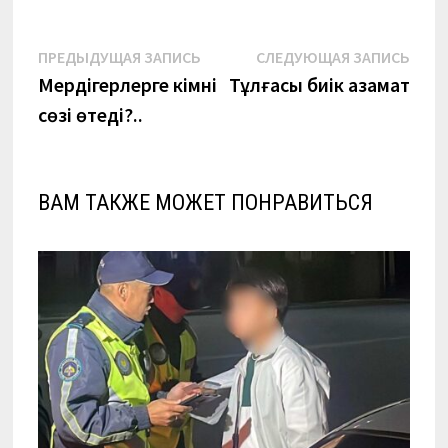
Навигация
Предыдущая
Сле
ПРЕДЫДУЩАЯ ЗАПИСЬ
СЛЕДУЮЩАЯ ЗАПИСЬ
запись:
запи
Мердігерлерге кімнің
Тұлғасы биік азамат
по
сөзі өтеді?..
записям
ВАМ ТАКЖЕ МОЖЕТ ПОНРАВИТЬСЯ