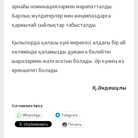
арнайы номинациялармен марапатталды.
Барлық жүлдегерлер мен жеңімпаздарға
қаржылай сыйлықтар табысталды.
Қызылорда қаласы күні мерекесі алдағы бір ай
көлемінде қаламызды думанға бөлейтін
шаралармен жалғасатын болады. Әр күннің өз
ерекшелігі болады.
Қ.Әндешұлы
Сілтемемен бөлісу:
WhatsApp
Telegram
Печать