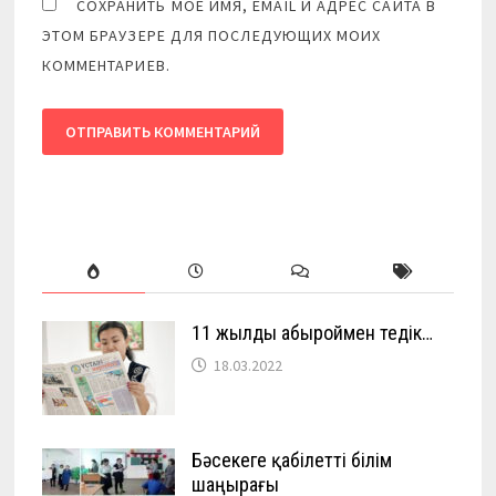
СОХРАНИТЬ МОЁ ИМЯ, EMAIL И АДРЕС САЙТА В
ЭТОМ БРАУЗЕРЕ ДЛЯ ПОСЛЕДУЮЩИХ МОИХ
КОММЕНТАРИЕВ.
11 жылды абыроймен өтедік…
18.03.2022
Бәсекеге қабілетті білім
шаңырағы