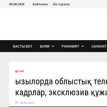
Перейти
08.08.2026
Байланыс
Біз туралы
к
содержимому
БАСТЫ БЕТ
БІЛІМ
РУХАНИЯТ
САЛАУАТ
ҚОҒАМ
Қызылорда облыстық тел
кадрлар, эксклюзив құжа
06.05.2025