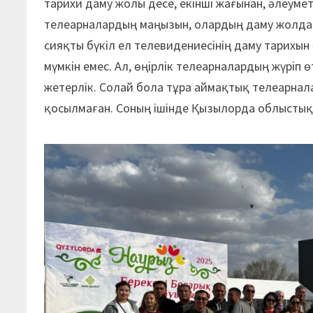
тарихи даму жолы десе, екінші жағынан, әлеум
телеарналардың маңызын, олардың даму жолда
сияқты бүкіл ел телевидениесінің даму тарихын
мүмкін емес. Ал, өңірлік телеарналардың жүріп 
жетерлік. Солай бола тұра аймақтық телеарнал
қосылмаған. Соның ішінде Қызылорда облыстық 