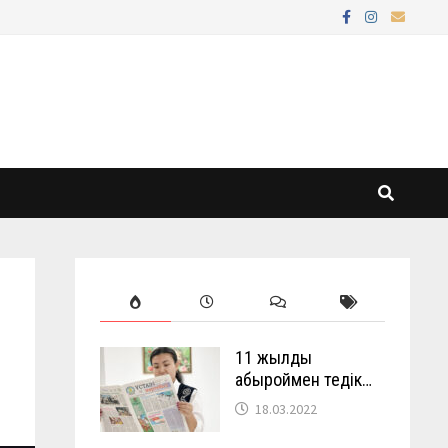
11 жылды
абыроймен өтедік…
18.03.2022