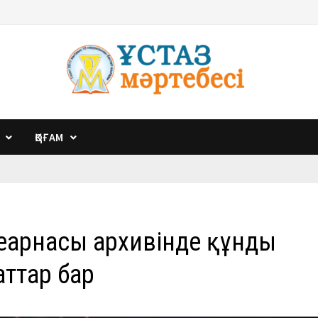
ҚОҒАМ
еарнасы архивінде құнды
ттар бар