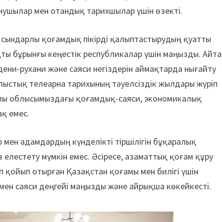
анушылар мен отандық тарихшылар үшін өзекті.
ң, сындарлы қоғамдық пікірді қалыптастырудың қуатты
қты бұрынғы кеңестік республикалар үшін маңызды. Айта
дени-рухани және саяси негіздерін аймақтарда нығайту
лыстық телеарна тарихының тәуелсіздік жылдары жүріп
ылы облысымыздағы қоғамдық-саяси, экономикалық
қ емес.
ір мен адамдардың күнделікті тіршілігін бұқаралық
 елестету мүмкін емес. Әсіресе, азаматтық қоғам құру
іп қойып отырған Қазақстан қоғамы мен билігі үшін
 мен саяси деңгейі маңызды және айрықша көкейкесті.