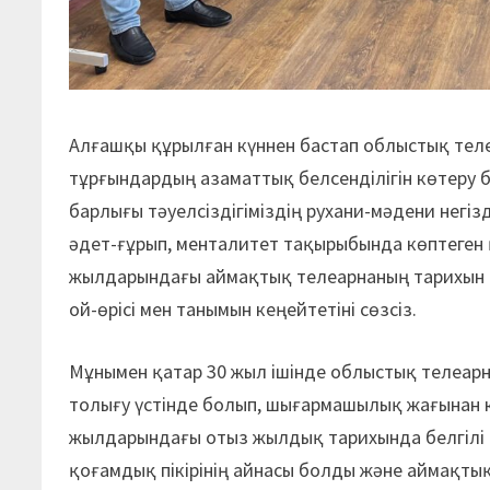
Алғашқы құрылған күннен бастап облыстық те
тұрғындардың азаматтық белсенділігін көтеру
барлығы тәуелсіздігіміздің рухани-мәдени негі
әдет-ғұрып, менталитет тақырыбында көптеген 
жылдарындағы аймақтық телеарнаның тарихын з
ой-өрісі мен танымын кеңейтетіні сөзсіз.
Мұнымен қатар 30 жыл ішінде облыстық телеар
толығу үстінде болып, шығармашылық жағынан к
жылдарындағы отыз жылдық тарихында белгілі б
қоғамдық пікірінің айнасы болды және аймақты