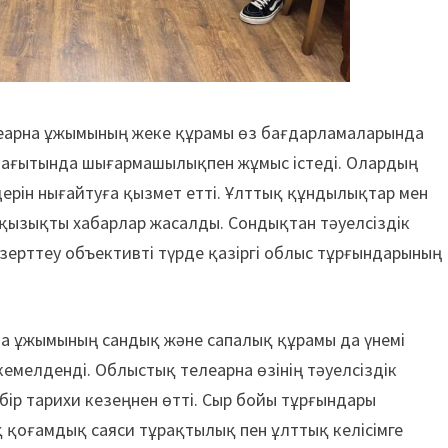
леарна ұжымының жеке құрамы өз бағдарламаларында
 бағытында шығармашылықпен жұмыс істеді. Олардың
здерін нығайтуға қызмет етті. Ұлттық құндылықтар мен
қызықты хабарлар жасалды. Сондықтан тәуелсіздік
ерттеу объективті түрде қазіргі облыс тұрғындарының
на ұжымының сандық және сапалық құрамы да үнемі
емелденді. Облыстық телеарна өзінің тәуелсіздік
ір тарихи кезеңнен өтті. Сыр бойы тұрғындары
қ қоғамдық саяси тұрақтылық пен ұлттық келісімге