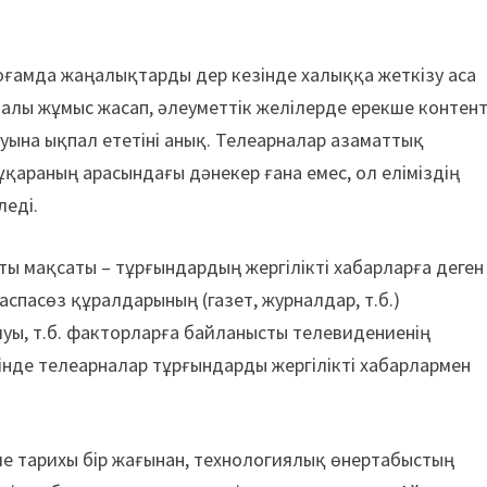
қоғамда жаңалықтарды дер кезінде халыққа жеткізу аса
палы жұмыс жасап, әлеуметтік желілерде ерекше контен
ына ықпал ететіні анық. Телеарналар азаматтық
ұқараның арасындағы дәнекер ғана емес, ол еліміздің
леді.
ы мақсаты – тұрғындардың жергілікті хабарларға деген
баспасөз құралдарының (газет, журналдар, т.б.)
луы, т.б. факторларға байланысты телевидениенің
зінде телеарналар тұрғындарды жергілікті хабарлармен
ие тарихы бір жағынан, технологиялық өнертабыстың