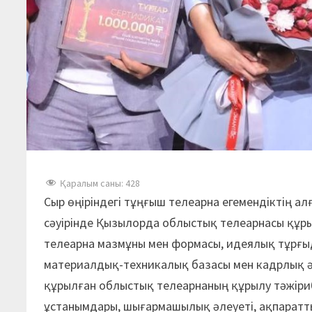
Қаралым саны:
428
Сыр өңіріндегі тұңғыш телеарна егемендіктің 
сәуірінде Қызылорда облыстық телеарнасы құры
телеарна мазмұны мен формасы, идеялық тұрғ
материалдық-техникалық базасы мен кадрлық әл
құрылған облыстық телеарнаның құрылу тәжіри
ұстанымдары, шығармашылық әлеуеті, ақпараттық 