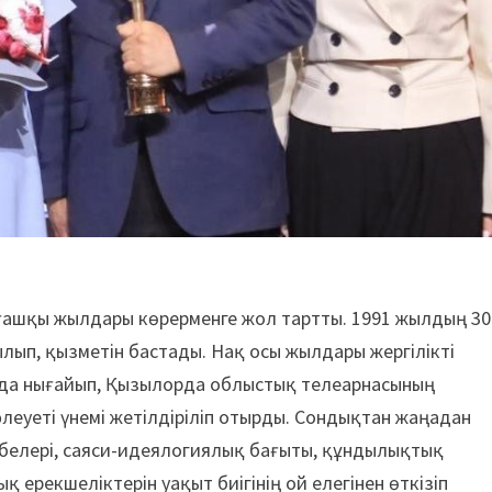
алғашқы жылдары көрерменге жол тартты. 1991 жылдың 30
лып, қызметін бастады. Нақ осы жылдары жергілікті
ыда нығайып, Қызылорда облыстық телеарнасының
еуеті үнемі жетілдіріліп отырды. Сондықтан жаңадан
белері, саяси-идеялогиялық бағыты, құндылықтық
ерекшеліктерін уақыт биігінің ой елегінен өткізіп