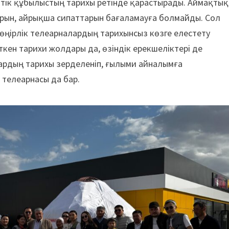
еттік құбылыстың тарихы ретінде қарастырады. Аймақтық
рын, айрықша сипаттарын бағаламауға болмайды. Сол
 өңірлік телеарналардың тарихынсыз көзге елестету
өткен тарихи жолдары да, өзіндік ерекшеліктері де
ардың тарихы зерделеніп, ғылыми айналымға
телеарнасы да бар.