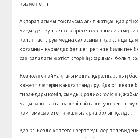
қызмет етті.
Ақпарат ағымы тоқтаусыз ағып жатқан қазіргі 
маңызды. Бұл ретте әсіресе телеарналардың са
қалыптастыруы медиа саласының қарқынды даму
қоғамның құрамдас бөлшегі ретінде билік пен б
сан-саладағы жетістіктерінің жаршысы болып ке
Кез-келген аймақтағы медиа құралдарының баст
қажеттіліктерін қанағаттандыру. Қазіргі кезде 
тираждары кеміп, сымдық радио желісінің жабы
маңызының арта түскенін айта кету керек. Іс жү
қамтамасыз ететін жалғыз арна болып қалды.
Қазіргі кезде көптеген зерттеушілер телевиден