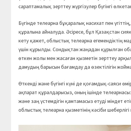
сараптамалық зерттеу жүргізулер бүгінгі өлкет
Бүгінде телеарна бұқаралық насихат пен үгітті
құралына айналуда. Әсіресе, бұл Қазақстан сия
кету қажет, облыстық телеарна егемендіктің мә
үшін құрылды. Сондықтан жаңадан құрылған об
өткен жолы мен жасаған қызметін зерттеу арқ
дамудың барысын бағамдау да өзектілігін жойма
Өткенді және бүгінгі күні де қоғамдық-саяси өм
ақпарат құралдарысыз, оның ішінде телеарнасыз
және заң үстемдігін қамтамасыз етуді міндет ет
облыстық телеарна қызметінің кәсіби шеберлігі