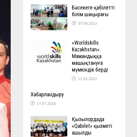
Бәсекеге қабілетті
білім шаңырағы
07.09.2023
«Worldskills
Kazakhstan»:
Мамандыққа
машықтануға
мүмкіндік берді
11.03.2022
Хабарландыру
17.07.2026
Қызылордада
«Qabilet» қызметі
ашылды