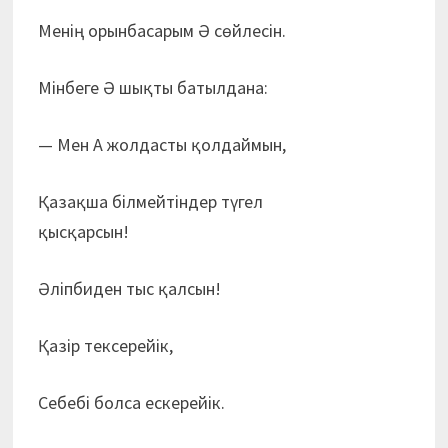
Менің орынбасарым Ә сөйлесін.
Мінбеге Ә шықты батылдана:
— Мен А жолдасты қолдаймын,
Қазақша білмейтіндер түгел
қысқарсын!
Әліпбиден тыс қалсын!
Қазір тексерейік,
Себебі болса ескерейік.