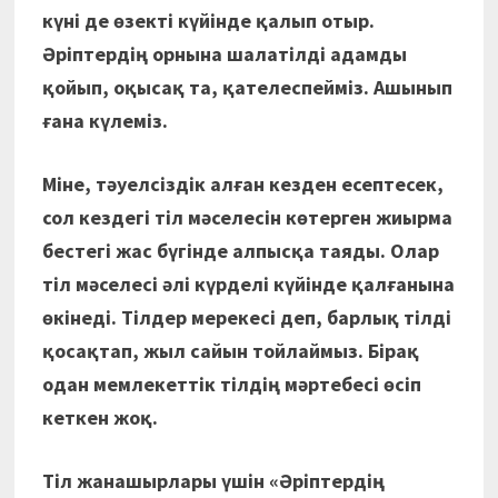
күні де өзекті күйінде қалып отыр.
Әріптердің орнына шалатілді адамды
қойып, оқысақ та, қателеспейміз. Ашынып
ғана күлеміз.
Міне, тәуелсіздік алған кезден есептесек,
сол кездегі тіл мәселесін көтерген жиырма
бестегі жас бүгінде алпысқа таяды. Олар
тіл мәселесі әлі күрделі күйінде қалғанына
өкінеді. Тілдер мерекесі деп, барлық тілді
қосақтап, жыл сайын тойлаймыз. Бірақ
одан мемлекеттік тілдің мәртебесі өсіп
кеткен жоқ.
Тіл жанашырлары үшін «Әріптердің