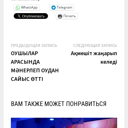
WhatsApp
Telegram
Печать
Навигация
Предыдущая
Сле
ПРЕДЫДУЩАЯ ЗАПИСЬ
СЛЕДУЮЩАЯ ЗАПИСЬ
запись:
запи
ОҚУШЫЛАР
Ақмешіт жаңарып
по
АРАСЫНДА
келеді
записям
МӘНЕРЛЕП ОҚУДАН
САЙЫС ӨТТІ
ВАМ ТАКЖЕ МОЖЕТ ПОНРАВИТЬСЯ