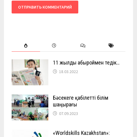
11 жылды абыроймен өтедік…
18.03.2022
Бәсекеге қабілетті білім
шаңырағы
07.09.2023
«Worldskills Kazakhstan»: