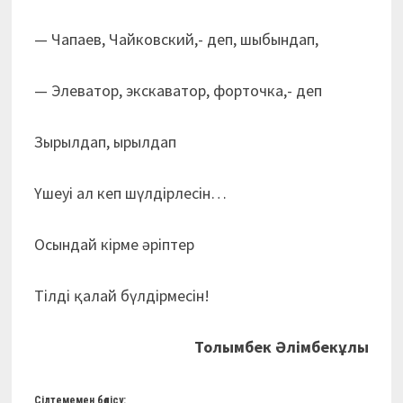
— Чапаев, Чайковский,- деп, шыбындап,
— Элеватор, экскаватор, форточка,- деп
Зырылдап, ырылдап
Үшеуі ал кеп шүлдірлесін…
Осындай кірме әріптер
Тілді қалай бүлдірмесін!
Толымбек Әлімбекұлы
Сілтемемен бөлісу: