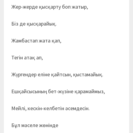
Жер-жерде қысқарту боп жатыр,
Біз де қысқарайық.
Жамбастап жата қап,
Тегін атақ ап,
Жүргендер еліне қайтсын, қыстамайық.
Ешқайсысының бет-жүзіне қарамаймыз,
Мейлі, кескін-келбетін әсемдесін.
Бұл мәселе жөнінде