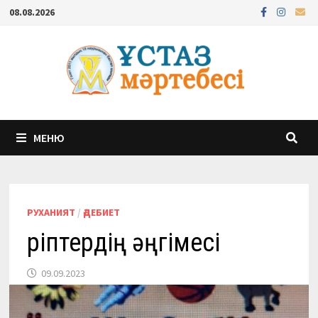
Перейти
08.08.2026
к
содержимому
МЕНЮ
РУХАНИЯТ
/
ӘДЕБИЕТ
Әріптердің әңгімесі
09.09.2023