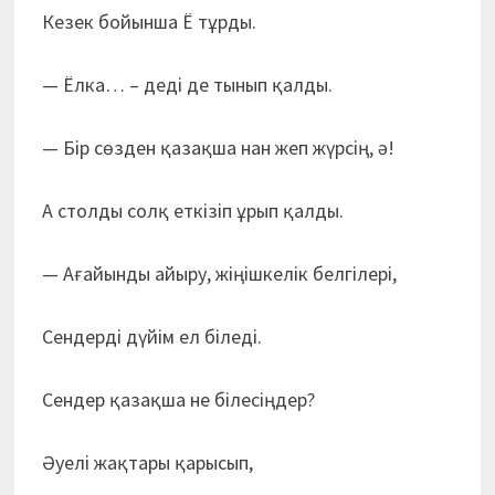
Кезек бойынша Ё тұрды.
— Ёлка… – деді де тынып қалды.
— Бір сөзден қазақша нан жеп жүрсің, ә!
А столды солқ еткізіп ұрып қалды.
— Ағайынды айыру, жіңішкелік белгілері,
Сендерді дүйім ел біледі.
Сендер қазақша не білесіңдер?
Әуелі жақтары қарысып,