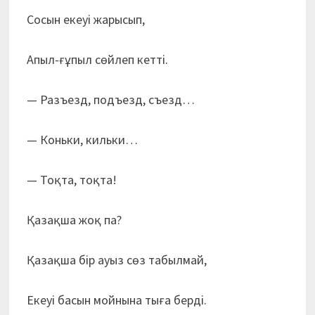
Сосын екеуі жарысып,
Апыл-ғұпыл сөйлеп кетті.
— Разъезд, подъезд, съезд…
— Коньки, кильки…
— Тоқта, тоқта!
Қазақша жоқ па?
Қазақша бір ауыз сөз табылмай,
Екеуі басын мойнына тыға берді.