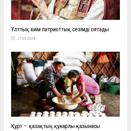
Ұлттық киім патриоттық сезімді оятады
27.03.2024
Құрт – қазақтың құнарлы қазынасы