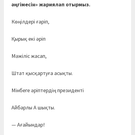
әңгімесін» жариялап отырмыз.
Көңілдері ғаріп,
Қырық екі әріп
Мәжіліс жасап,
Штат қысқартуға асықты.
Мінбеге әріптердің президенті
Айбарлы А шықты.
— Ағайындар!