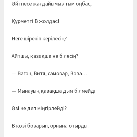
Әйтпесе жағдайымыз тым оңбас,
Құрметті В жолдас!
Неге шіреніп керілесің?
Айтшы, қазақша не білесің?
— Вагон, Витя, самовар, Вова…
— Мынауың қазақша дым білмейді.
Өзі не деп міңгірлейді?
В көзі бозарып, орнына отырды.