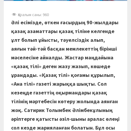
Қаралым саны:
960
Әлі есімізде, өткен ғасырдың 90-жылдары
қазақ азаматтары қазақ тіліне келгенде
ұлт болып ұйысты, тәуелсіздік алып,
аяғын тәй-тәй басқан мемлекеттің бірінші
мәселесіне айналды. Жастар маңдайына
«қазақ тілі» деген жазу жазып, көшеде
ұрандады. «Қазақ тілі» қоғамы құрылып,
«Ана тілі» газеті жарыққа шықты. Сол
кезеңде газеттің оқырмандары қазақ
тілінің мәртебесін көтеру жолында аянған
жоқ. Сатирик Толымбек Әлімбекұлының
әріптерге қатысты әзіл-шыны аралас өлеңі
сол кезде жарияланған болатын. Бұл осы