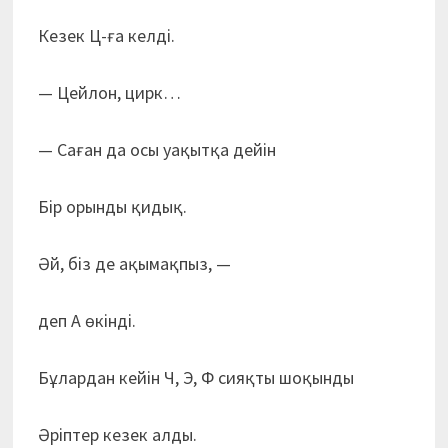
Кезек Ц-ға келді.
— Цейлон, цирк…
— Саған да осы уақытқа дейін
Бір орынды қидық.
Әй, біз де ақымақпыз, —
деп А өкінді.
Бұлардан кейін Ч, Э, Ф сияқты шоқынды
Әріптер кезек алды.