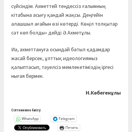
сүйсіндім. Ахметтей теңдессіз ғалымның
кітабына асығу қандай жақсы. Деңгейін
алашшыл ағайын өзі көтерді. Көңіл толқытар
сәт көп болды» дейді Ә.Ахметұлы.
Иә, ахметтануға осындай батыл қадамдар
жасай берсек, ұлттық идеологиямыз
қалыптасып, тәуелсіз мемлекетіміздің іргесі
нығая бермек.
Н.Көбегенұлы
Сілтемемен бөлісу:
WhatsApp
Telegram
Печать