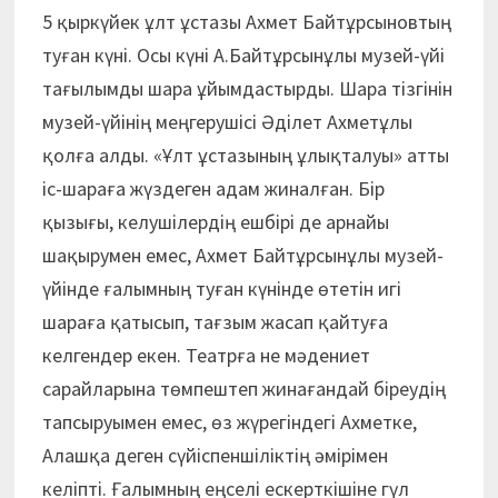
5 қыркүйек ұлт ұстазы Ахмет Байтұрсыновтың
туған күні. Осы күні А.Байтұрсынұлы музей-үйі
тағылымды шара ұйымдастырды. Шара тізгінін
музей-үйінің меңгерушісі Әділет Ахметұлы
қолға алды. «Ұлт ұстазының ұлықталуы» атты
іс-шараға жүздеген адам жиналған. Бір
қызығы, келушілердің ешбірі де арнайы
шақырумен емес, Ахмет Байтұрсынұлы музей-
үйінде ғалымның туған күнінде өтетін игі
шараға қатысып, тағзым жасап қайтуға
келгендер екен. Театрға не мәдениет
сарайларына төмпештеп жинағандай біреудің
тапсыруымен емес, өз жүрегіндегі Ахметке,
Алашқа деген сүйіспеншіліктің әмірімен
келіпті. Ғалымның еңселі ескерткішіне гүл