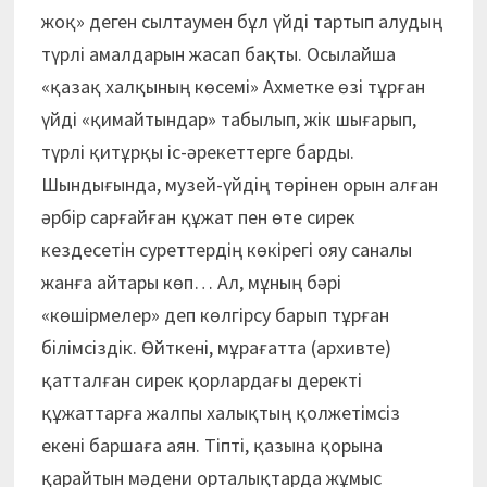
жоқ» деген сылтаумен бұл үйді тартып алудың
түрлі амалдарын жасап бақты. Осылайша
«қазақ халқының көсемі» Ахметке өзі тұрған
үйді «қимайтындар» табылып, жік шығарып,
түрлі қитұрқы іс-әрекеттерге барды.
Шындығында, музей-үйдің төрінен орын алған
әрбір сарғайған құжат пен өте сирек
кездесетін суреттердің көкірегі ояу саналы
жанға айтары көп… Ал, мұның бәрі
«көшірмелер» деп көлгірсу барып тұрған
білімсіздік. Өйткені, мұрағатта (архивте)
қатталған сирек қорлардағы деректі
құжаттарға жалпы халықтың қолжетімсіз
екені баршаға аян. Тіпті, қазына қорына
қарайтын мәдени орталықтарда жұмыс