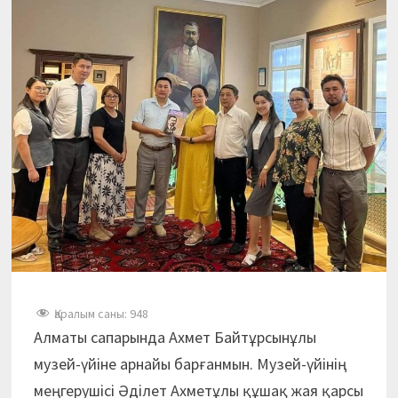
Қаралым саны:
948
Алматы сапарында Ахмет Байтұрсынұлы
музей-үйіне арнайы барғанмын. Музей-үйінің
меңгерушісі Әділет Ахметұлы құшақ жая қарсы