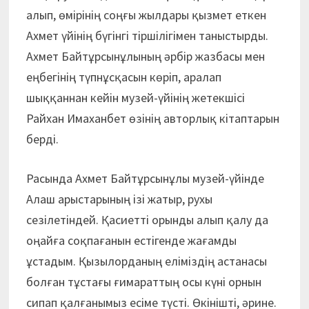
алып, өмірінің соңғы жылдары қызмет еткен
Ахмет үйінің бүгінгі тіршілігімен таныстырды.
Ахмет Байтұрсынұлының әрбір жазбасы мен
еңбегінің түпнұсқасын көріп, аралап
шыққаннан кейін музей-үйінің жетекшісі
Райхан Имаханбет өзінің авторлық кітаптарын
берді.
Расында Ахмет Байтұрсынұлы музей-үйінде
Алаш арыстарының ізі жатыр, рухы
сезілетіндей. Қасиетті орынды алып қалу да
оңайға соқпағанын естігенде жағамды
ұстадым. Қызылорданың еліміздің астанасы
болған тұстағы ғимараттың осы күні орнын
сипап қалғанымыз есіме түсті. Өкінішті, әрине.