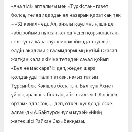
«Ана тілі» апталығы мен «Түркістан» газеті
болса, теледидардан ел назарын қаратқан тек
– «31 канал» еді. Ал, зиялы қауымның ішінде
«абыройыма нұқсан келеді» деп қорықпастан,
сол тұста «Алатау» шипажайында тәуелсіз
елдің академик-ғалымдарының күтімін жасап
жатқан қала әкіміне төтеден сауал қойып
«Бұл не масқара?!» деп, жедел шара
қолдануды талап еткен, нағыз ғалым
Тұрсынбек Кәкішев болатын. Бұл күні Ахмет
үйінің арашасы болған, абыз ғалым Т.Кәкішев
ортамызда жоқ..,- деп, өткен күндерді еске
алған-ды А.Байтұрсынұлы музей-үйінің
жетекшісі Райхан Сахыбекқызы.