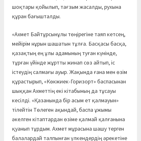
шоқтары қойылып, тағзым жасалды, рухына
құран бағышталды.
«Ахмет Байтұрсынұлы төңірегіне таяп кетсең,
мейірім нұрын шашатын тұлға. Басқасы басқа,
қазақтың ең ұлы адамының туған күнінде,
тұрған үйінде жұртты жинап сөз айтып, іс
істеудің салмағы ауыр. Жақында ғана мен өзім
құрастырып, «Көкжиек-Горизорт» баспасынан
шыққан Ахметтің екі кітабының да тұсауы
кесілді. «Қазанында бір асым ет қалмауын»
тілейтін Төлеген ақындай, баспа ұжымы
әкелген кітаптардан өзіме қалмай қалғанына
қуанып тұрдым. Ахмет мұрасына шашу терген
балалардай талпынған үлкендердің әрекетіне