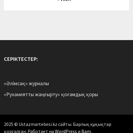
СЕРІКТЕСТЕР:
«Әлімсақ» журналы
«Руханиятты жаңғырту» қоғамдық қоры
2025 © Ustazmartebesi.kz сайты. Барлық құқықтар
қорғалған. Работает на
WordPress
и
Bam
.