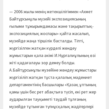
— 2006 жылы менің жетекшілігіммен «Ахмет
Байтұрсынұлы музейі экспозициясының
ғылыми тұжырымдамасы және тақырыптық-
экспозициялық жоспары» қайта жасалып,
музейде жаңа тіршілік басталды. Тіпті,
жүргізілген жатқан күрделі жөндеу
жұмыстарын қала әкімі И.Нұрғалиұлының өзі
жіті қадағалауы зор демеу болды.
А.Байтұрсынұлы музейіне жөндеу жұмыстары
жүргізіліп жатқан тұста қалалық мәдениет
департаментінің басшылары «Қазақ ұлтының
қамы үшін бес рет абақтыға түсіп, екі рет жер
аударылған тауқыметі таудай тұлғаның
музейде тұтынған түпнұсқалық жәдігерлері