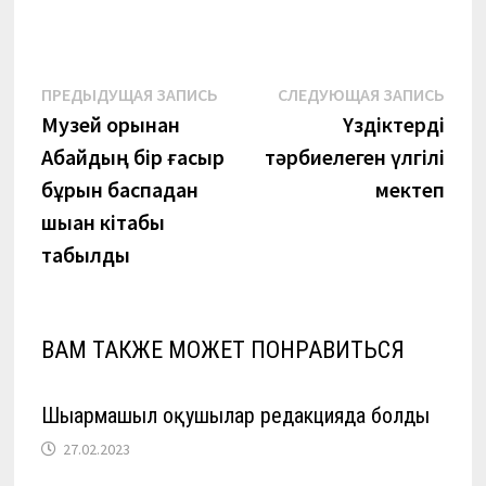
Навигация
Предыдущая
Сле
ПРЕДЫДУЩАЯ ЗАПИСЬ
СЛЕДУЮЩАЯ ЗАПИСЬ
запись:
запи
Музей қорынан
Үздіктерді
по
Абайдың бір ғасыр
тәрбиелеген үлгілі
записям
бұрын баспадан
мектеп
шыққан кітабы
табылды
ВАМ ТАКЖЕ МОЖЕТ ПОНРАВИТЬСЯ
Шығармашыл оқушылар редакцияда болды
27.02.2023