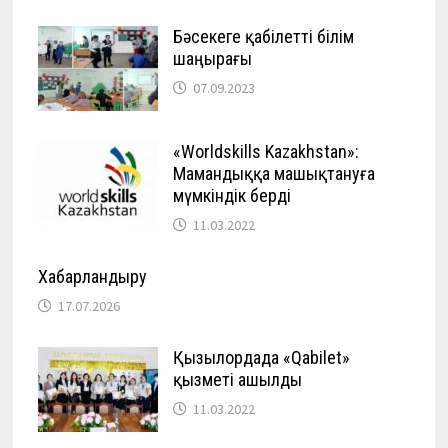
Бәсекеге қабілетті білім
шаңырағы
07.09.2023
«Worldskills Kazakhstan»:
Мамандыққа машықтануға
мүмкіндік берді
11.03.2022
Хабарландыру
17.07.2026
Қызылордада «Qabilet»
қызметі ашылды
11.03.2022