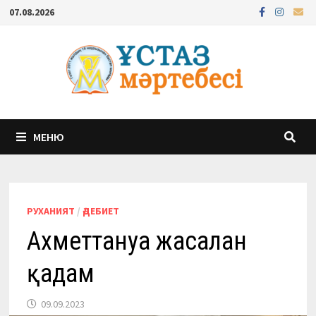
Перейти
07.08.2026
к
содержимому
МЕНЮ
РУХАНИЯТ
/
ӘДЕБИЕТ
Ахметтануға жасалған
қадам
09.09.2023