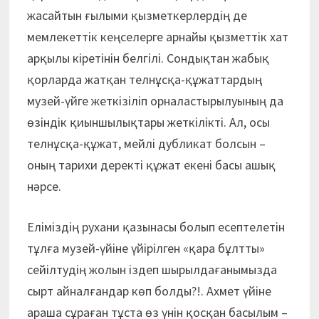
жасайтын ғылыми қызметкерлердің де
мемлекеттік кеңселерге арнайы қызметтік хат
арқылы кіретінін белгілі. Сондықтан жабық
қорларда жатқан телнұсқа-құжаттардың
музей-үйге жеткізіліп орналастырылуының да
өзіндік қиыншылықтары жеткілікті. Ал, осы
телнұсқа-құжат, мейлі дубликат болсын –
оның тарихи деректі құжат екені басы ашық
нәрсе.
Еліміздің рухани қазынасы болып есептелетін
тұлға музей-үйіне үйірілген «қара бұлтты»
сейілтудің жолын іздеп шырылдағанымызда
сырт айналғандар көп болды?!. Ахмет үйіне
араша сұраған тұста өз үнін қосқан басылым –