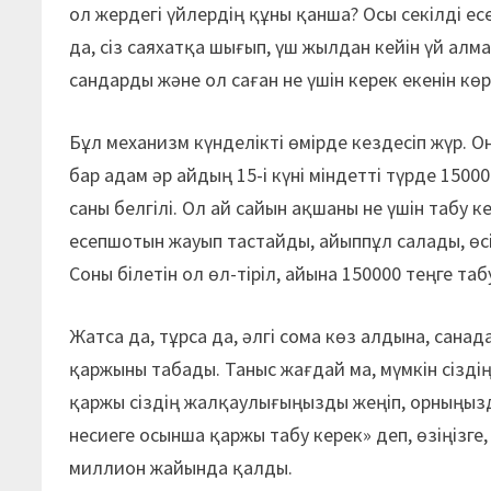
ол жердегі үйлердің құны қанша? Осы секілді ес
да, сіз саяхатқа шығып, үш жылдан кейін үй алм
сандарды және ол саған не үшін керек екенін кө
Бұл механизм күнделікті өмірде кездесіп жүр. О
бар адам әр айдың 15-і күні міндетті түрде 1500
саны белгілі. Ол ай сайын ақшаны не үшін табу ке
есепшотын жауып тастайды, айыппұл салады, өсім
Соны білетін ол өл-тіріл, айына 150000 теңге та
Жатса да, тұрса да, әлгі сома көз алдына, санада
қаржыны табады. Таныс жағдай ма, мүмкін сізді
қаржы сіздің жалқаулығыңызды жеңіп, орныңызда
несиеге осынша қаржы табу керек» деп, өзіңізг
миллион жайында қалды.