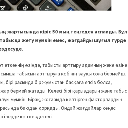
ың жартысында кіріс 50 мың теңгеден аспайды. Бұл
табысқа жету мүмкін емес, жағдайды шұғыл түрде
кездесуде.
т еткеннің өзінде, табысты арттыру адамның жеке өзіне
сымша табысын арттыруға көбінің зау­қы соға бермейді.
ы, бірі расында бір жұмыстан басқаға епсіз болса,
жар бермей жатады. Келесі бірі қарыздарын және табыс
луы мүмкін. Бірақ, жоғарыда келтірген факторлардың
ірі расында баюдан қорқады. Ондай жағдайлар кеңес
ісілерде көп кездеседі.