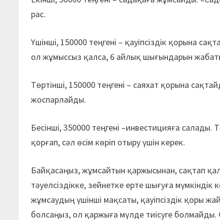
рас.
Үшінші, 150000 теңгені – қауіпсіздік қорына сақ
ол жұмыссыз қалса, 6 айлық шығындарын жабат
Төртінші, 150000 теңгені – саяхат қорына сақтай
жоспарлайды.
Бесінші, 350000 теңгені –инвестицияға салады.
қорғап, сәл өсім көріп отыру үшін керек.
Байқасаңыз, жұмсайтын қаржысынан, сақтап қал
тәуелсіздікке, зейнетке ерте шығуға мүмкіндік
жұмсаудың үшінші мақсаты, қауіпсіздік қоры ж
болсаңыз, ол қаржыға мүлде тиісуге болмайды. 