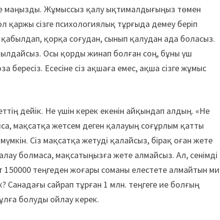
те маңызды. Жұмыссыз қалу ықтималдығыңыз төмен
 ол қаржы сізге психологиялық тұрғыда демеу беріп
 қабылдап, қорқа соғудан, сынып қалудан ада боласыз.
лдайсыз. Осы қорды жинап болған соң, бұны үш
 бересіз. Есесіне сіз ақшаға емес, ақша сізге жұмыс
ттің дейік. Не үшін керек екенін айқындап алдың. «Не
олса, мақсатқа жетсем деген қалауың соғұрлым қатты
мүмкін. Сіз мақсатқа жетуді қалайсыз, бірақ оған жете
алау болмаса, мақсатыңызға жете алмайсыз. Ал, сенімді
т 150000 теңгеден жоғары соманы елестете алмайтын ми
ек? Санадағы сайрап тұрған 1 млн. теңгеге ие болғың
тұлға болуды ойлау керек.