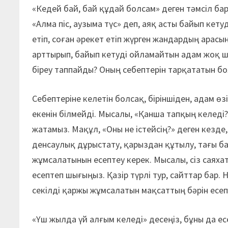
«Кедей бай, бай құдай болсам» деген тәмсіл ба
«Алма піс, аузыма түс» деп, аяқ асты байып ке
етіп, соған әрекет етіп жүрген жандардың арасын
арттырып, байып кетуді ойламайтын адам жоқ шы
біреу таппайды? Оның себептерін тарқататын б
Себептеріне келетін болсақ, біріншіден, адам ө
екенін білмейді. Мысалы, «Қанша тапқың келеді?
жатамыз. Мақұл, «Оны не істейсің?» деген кезде,
денсаулық дұрыстату, қарыздан құтылу, тағы б
жұмсалатынын есептеу керек. Мысалы, сіз саях
есептеп шығыңыз. Қазір түрлі тур, сайттар бар.
секілді қаржы жұмсалатын мақсаттың бәрін есеп
«Үш жылда үй алғым келеді» десеңіз, бұны да ес