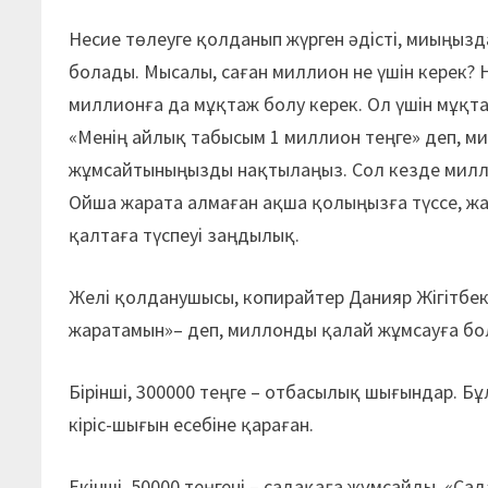
Несие төлеуге қолданып жүрген әдісті, миыңызд
болады. Мысалы, саған миллион не үшін керек? 
миллионға да мұқтаж болу керек. Ол үшін мұқта
«Менің айлық табысым 1 миллион теңге» деп, ми
жұмсайтыныңызды нақтылаңыз. Сол кезде милл
Ойша жарата алмаған ақша қолыңызға түссе, жа
қалтаға түспеуі заңдылық.
Желі қолданушысы, копирайтер Данияр Жігітбек
жаратамын»– деп, миллонды қалай жұмсауға бол
Бірінші, 300000 теңге – отбасылық шығындар. Бұ
кіріс-шығын есебіне қараған.
Екінші, 50000 теңгені – садақаға жұмсайды. «Са