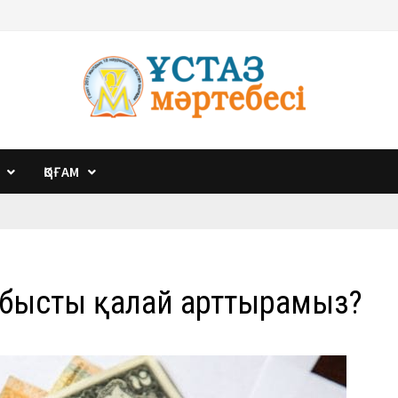
ҚОҒАМ
абысты қалай арттырамыз?