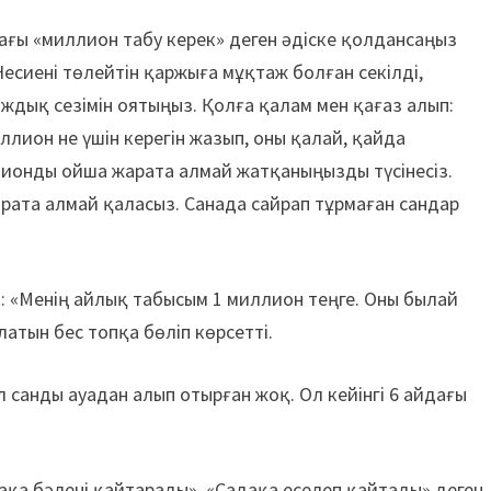
ағы «миллион табу керек» деген әдіске қолдансаңыз
Несиені төлейтін қаржыға мұқтаж болған секілді,
ждық сезімін оятыңыз. Қолға қалам мен қағаз алып:
ллион не үшін керегін жазып, оны қалай, қайда
ионды ойша жарата алмай жатқаныңызды түсінесіз.
рата алмай қаласыз. Санада сайрап тұрмаған сандар
: «Менің айлық табысым 1 миллион теңге. Оны былай
атын бес топқа бөліп көрсетті.
л санды ауадан алып отырған жоқ. Ол кейінгі 6 айдағы
дақа бәлені қайтарады», «Садақа еселеп қайтады» деген