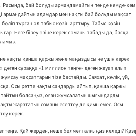
р. Расында, бай болуды армандамайтын пенде кемде-кем
туді армандайтын адамдар мен нақты бай болуды мақсат
 бөліп тұрған ол табыс көзін арттыру. Табыс көзін
ғар. Неге біреу өзіне керек соманы табады да, басқа
оламыз.
зіне нақты қанша қаржы және маңыздысы не үшін керек
» деген сұраққа «1 миллион теңге» деген жауап алып
 жұмсау мақсаттарын тізе бастайды. Саяхат, көлік, үй,
асқа. Осы ретте нақты сандарды айтып, қанша қаржы
аттайтын болсаңыз, оған жұмсалатын шығындарды
 Нақты жарататын соманы есептеу де қиын емес. Осы
теу керек.
ептеңіз. Қай жерден, неше бөлмелі алғыңыз келеді? Қазі