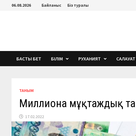
Перейти
06.08.2026
Байланыс
Біз туралы
к
содержимому
БАСТЫ БЕТ
БІЛІМ
РУХАНИЯТ
САЛАУАТ
ТАНЫМ
Миллионға мұқтаждық т
17.02.2022