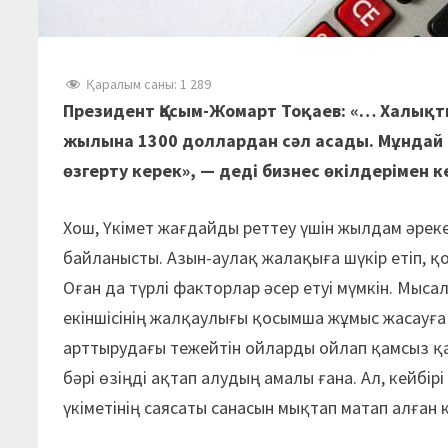
Қаралым саны:
1 289
Президент Қасым-Жомарт Тоқаев: «… Халықт
жылына 1300 доллардан сәл асады. Мұндай 
өзгерту керек», — деді бизнес өкілдерімен 
Хош, Үкімет жағдайды реттеу үшін жылдам әреке
байланысты. Азын-аулақ жалақыға шүкір етіп, қо
Оған да түрлі факторлар әсер етуі мүмкін. Мысал
екіншісінің жалқаулығы қосымша жұмыс жасауға 
арттырудағы тежейтін ойларды ойлап қамсыз қа
бәрі өзіңді ақтап алудың амалы ғана. Ал, кейб
үкіметінің саясаты санасын мықтап матап алған к