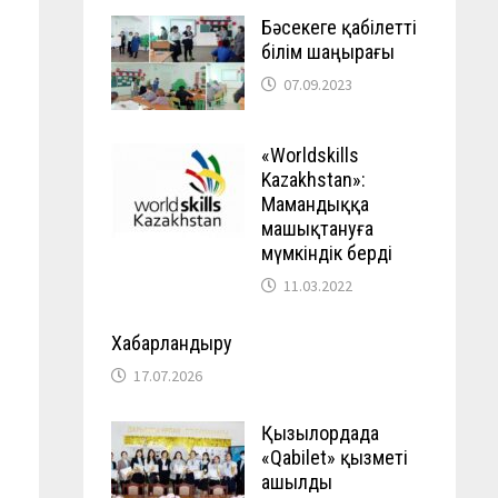
Бәсекеге қабілетті
білім шаңырағы
07.09.2023
«Worldskills
Kazakhstan»:
Мамандыққа
машықтануға
мүмкіндік берді
11.03.2022
Хабарландыру
17.07.2026
Қызылордада
«Qabilet» қызметі
ашылды