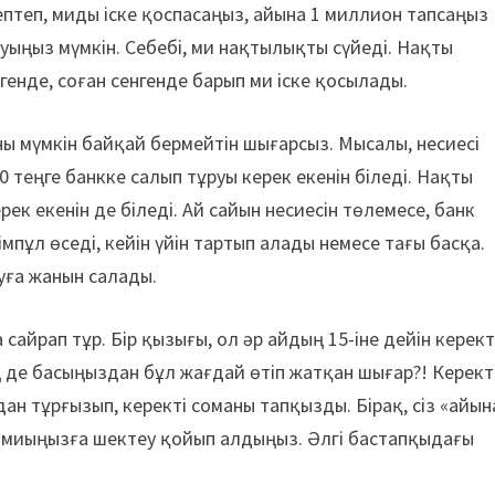
ептеп, миды іске қоспасаңыз, айына 1 миллион тапсаңыз
ауыңыз мүмкін. Себебі, ми нақтылықты сүйеді. Нақты
ргенде, соған сенгенде барып ми іске қосылады.
ны мүмкін байқай бермейтін шығарсыз. Мысалы, несиесі
00 теңге банкке салып тұруы керек екенін біледі. Нақты
рек екенін де біледі. Ай сайын несиесін төлемесе, банк
пұл өседі, кейін үйін тартып алады немесе тағы басқа.
буға жанын салады.
 сайрап тұр. Бір қызығы, ол әр айдың 15-іне дейін керект
ң де басыңыздан бұл жағдай өтіп жатқан шығар?! Керект
н тұрғызып, керекті соманы тапқызды. Бірақ, сіз «айын
е, миыңызға шектеу қойып алдыңыз. Әлгі бастапқыдағы