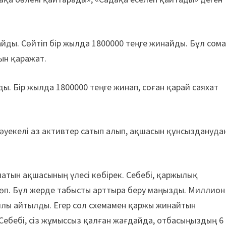
тайды. Сөйтіп бір жылда 1800000 теңге жинайды. Бұл сом
ын қаражат.
ды. Бір жылда 1800000 теңге жинап, соған қарай саяхат
 Тәуекелі аз активтер сатып алып, ақшасын құнсыздануда
атын ақшасының үлесі көбірек. Себебі, қаржылық
 көп. Бұл жерде табысты арттыра беру маңызды. Миллион
айлы айтылды. Егер сол схемамен қаржы жинайтын
Себебі, сіз жұмыссыз қалған жағдайда, отбасыңыздың 6