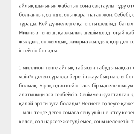
айлық шығынын жабатын сома сақтаулы тұру ө
болғанның өзінде, оны жаратпаған жөн. Себебі,
тұрады. Кей дүниелерге қатысты шешімді батыл
Миыңыз тыныш, қаржылық шешімдерді оңай қабы
жылдық, он жылдық, жиырма жылдық қор деп соза
істейтін болады.
1 миллион теңге айлық табысын табуды мақсат е
үшін?» деген сұраққа беретін жауа­бың нақты б
болмақ. Бірақ одан кейін тағы бір мәселе шығуы 
алатыныңызға сенбейсіз. Сеніммен қуатталған қ
қалай арттыруға болады? Несиеге төлеуге қаже
1 млн. теңге деген сомаға сену үшін не істеу кер
келсе, сол нәрсеге жетуді емес, соны иеленетін 