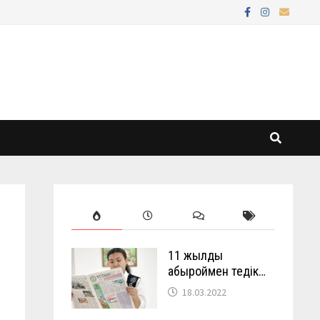
11 жылды
абыроймен өтедік…
18.03.2022