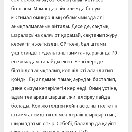
болғаны. Мамандар айналымда болуы
ықтимал омикронның облысымызда әлі
анықталмағанын айтады. Десе де, сақтық
шараларына салғырт қарамай, сақтанып жүру
керектігін жеткізеді. Өйткені, бұл штамм
үндістандық «дельта-штаммға» қарағанда 70
есе жылдам тарайды екен. Белгілері де
біртіндеп анықталып, көпшілікті алаңдатып
қойды. Ең алдымен тамақ аурудан басталып,
дене қызуы көтерілетін көрінеді. Оның үстіне,
адам тез арада шаршап, жиі әлсіреу пайда
болады. Көк жөтелден кейін асқынып кететін
штамм әлемді түгелімен дерлік шырқыратып,
шырылдатып отыр. Себебі, балалар да қауіпті