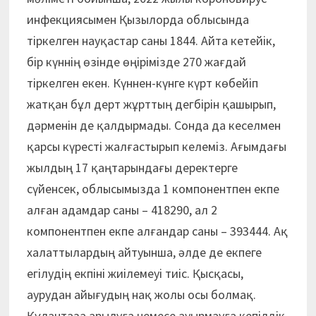
инфекциясымен Қызылорда облысында
тіркелген науқастар саны 1844. Айта кетейік,
бір күннің өзінде өңірімізде 270 жағдай
тіркелген екен. Күннен-күнге күрт көбейіп
жатқан бұл дерт жұрттың дегбірін қашырып,
дәрменін де қалдырмады. Сонда да кеселмен
қарсы күресті жалғастырып келеміз. Ағымдағы
жылдың 17 қаңтарындағы деректерге
сүйенсек, облысымызда 1 компонентпен екпе
алған адамдар саны – 418290, ал 2
компонентпен екпе алғандар саны – 393444. Ақ
халаттылардың айтуынша, әлде де екпеге
егілудің екпіні жиілемеуі тиіс. Қысқасы,
аурудан айығудың нақ жолы осы болмақ.
Құлантаза арылуға немесе ауырмауға кепілдік