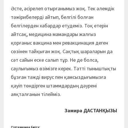
Әсте, әсірелеп отырғанымыз жоқ. Тек әлемдік
тәжірибелерді айтып, белгілі болған
белгілерден хабардар етудеміз. Тоқ етерін
айтсақ, медицина мамандары жалғыз
қорғаныс вакцина мен ревакцинация деген
сөзінен тайқыған жоқ. Сақтық шараларын да
сәт сайын еске салып тұр. Не де болса,
саулығымыз өзімізге керек. Тәтті тыныштықты
бұзған тәжді вирус пен қамсыздығымызға
қауіп төндірген штаммдардың дәурені
аяқталғанын тілейміз.
Замира ДАСТАНҚЫЗЫ
Сілтемемен бөлісу: