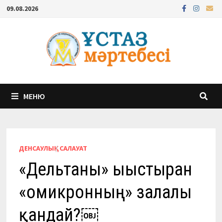
Перейти
09.08.2026
к
содержимому
МЕНЮ
ДЕНСАУЛЫҚ
/
САЛАУАТ
«Дельтаны» ығыстырған
«омикронның» залалы
қандай?￼