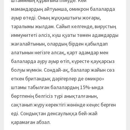
штаммның құрығына ілінуде. Кей
мамандардың айтуынша, омикрон балаларда
ауыр өтеді. Оның жұққыштығы жоғары,
таралымы жылдам. Сайып келгенде, вирустың
иммунитеті әлсіз, күш қуаты төмен адамдарды
жағалайтынын, олардың бірден қабылдап
алатынын негізге алсақ, қарт адамдар мен
балаларда ауру ауыр өтіп, күресте қауқарсыз
болуы мүмкін. Сондай-ақ, балалар жайын сөз
еткен британдық дәрігерлер де омикро»
штамы табылған балалардың 15%-ында
бөртпенің белгісіз түрі анықталғанын,
сақтанып жүру керектігі жөнінде кеңес берген
еді. Сондықтан денсаулыққа бей-жай
қарамаған абзал.