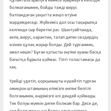
болмағанымен, бойды тәжді вирус
батпандаған уақытта жеңіл өтуіне
жәрдемдеседі. Жүйкеміз дәл осы тақырыпқа
келгенде сыр беретіні рас. Шынтуайтында,
екпе, вирус, карантин, талап деген сөздердің
өзінен құлақ жауыр болды. Дей тұрғанмен,
амал нешік? Бұған қатысты әңгіме ауаны басқа
бағытқа бұрыла қоймас. Тіпті толастамасы да
хақ.
Үрейді үдетіп, қорқынышты күшейтіп тұрған
омикрон штамының елімізге енгені белгілі
болғанымен, өңірімізге әлі дендей қоймады.
Тек болуы мүмкін деген болжам бар. Десе де,
сол болжамның өзі белең алып кетпесе