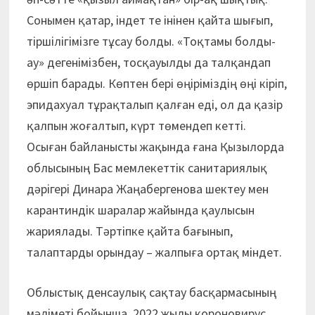
Сонымен қатар, індет те інінен қайта шығып,
тіршілігімізге тұсау болды. «Тоқтамы болды-
ау» дегенімізбен, тосқауылды да талқандап
өршіп барады. Көптен бері өңіріміздің өңі кіріп,
эпидахуал тұрақталып қалған еді, ол да қазір
қалпын жоғалтып, күрт төмендеп кетті.
Осыған байланысты жақында ғана Қызылорда
облысының Бас мемлекеттік санитариялық
дәрігері Динара Жаңабергенова шектеу мен
карантиндік шаралар жайында қаулысын
жариялады. Тәртіпке қайта бағынып,
талаптарды орындау – жалпыға ортақ міндет.
Облыстық денсаулық сақтау басқармасының
мәліметі бойынша, 2022 жылы короновирус