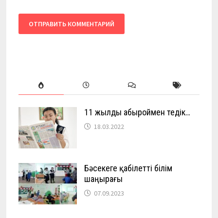
11 жылды абыроймен өтедік…
18.03.2022
Бәсекеге қабілетті білім
шаңырағы
07.09.2023