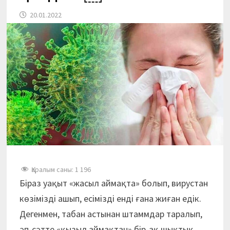
20.01.2022
Қаралым саны:
1 196
Біраз уақыт «жасыл аймақта» болып, вирустан
көзімізді ашып, есімізді енді ғана жиған едік.
Дегенмен, табан астынан штаммдар таралып,
әп-сәтте «қызыл аймақтан» бір-ақ шықтық.