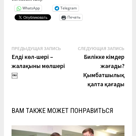
WhatsApp
Telegram
Печать
Навигация
Предыдущая
Сле
ПРЕДЫДУЩАЯ ЗАПИСЬ
СЛЕДУЮЩАЯ ЗАПИСЬ
запись:
запи
Елдің көл-шері –
Билікке кімдер
по
жалақының мөлшері
жағады?
записям
￼
Қымбатшылық
қалта қағады
ВАМ ТАКЖЕ МОЖЕТ ПОНРАВИТЬСЯ