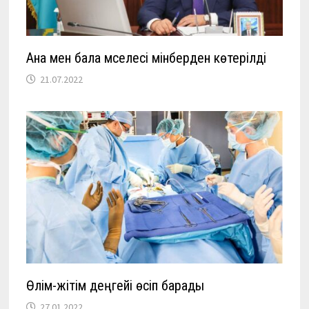
Ана мен бала мәселесі мінберден көтерілді
21.07.2022
Өлім-жітім деңгейі өсіп барады
27.01.2022