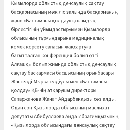
Қызылорда облыстық денсаулық сақтау
басқармасының мәжіліс залында басқарманың
және «Бастаманы қолдау» қоғамдық
бірлестігінің ұйымдастыруымен Қызылорда
облысының тұрғындарына медициналық
көмек көрсету сапасын жақсартуға
бағытталған конференция болып өтті.
Алғашқы болып жиында облыстық денсаулық
сақтау басқармасы басшысының орынбасары
Жангелді Мырзагелдіұлы мен «Бастаманы
қолдау» ҚБ-нің атқарушы директоры
Сапаржанова Жанат Айдарбекқызы сөз алды.
Одан соң Қызылорда облысының маслихат
депутаты Абибуллаева Аида Ибрагимқызының
«Қызылорда облысындағы денсаулық сақтау