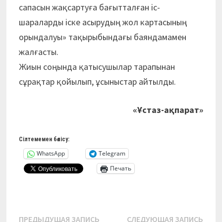
сапасын жақсартуға бағытталған іс-
шараларды іске асырудың жол картасының
орындалуы» тақырыбындағы баяндамамен
жалғасты.
Жиын соңында қатысушылар тарапынан
сұрақтар қойылып, ұсыныстар айтылды.
«Ұстаз-ақпарат»
Сілтемемен бөлісу:
WhatsApp
Telegram
Печать
Навигация
Предыдущая
Сле
ПРЕДЫДУЩАЯ ЗАПИСЬ
СЛЕДУЮЩАЯ ЗАПИСЬ