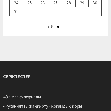
24
25
26
27
28
29
30
31
« Июл
СЕРІКТЕСТЕР:
«Әлімсақ» журналы
«Руханиятты жаңғырту» қоғамдық қоры