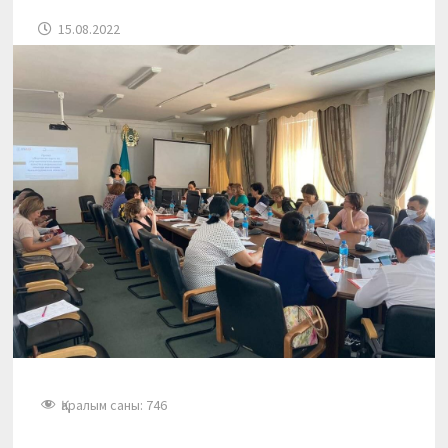
15.08.2022
Қаралым саны:
746