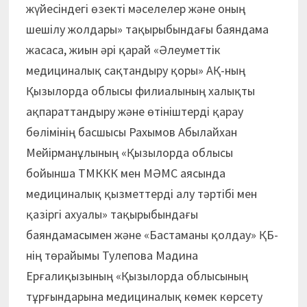
жүйесіндегі өзекті мәселелер және оның
шешілу жолдары» тақырыбындағы баяндама
жасаса, жиын әрi қарай «Әлеуметтік
медициналық сақтандыру қоры» АҚ-ның
Қызылорда облысы филиалының халықты
ақпараттандыру және өтініштерді қарау
бөлімінің басшысы Рахымов Абылайхан
Мейірманұлының «Қызылорда облысы
бойынша ТМККК мен МӘМС аясында
медициналық қызметтерді алу тәртібі мен
қазіргі ахуалы» тақырыбындағы
баяндамасымен және «Бастаманы қолдау» ҚБ-
нің төрайымы Тулепова Мадина
Ерғалиқызының «Қызылорда облысының
тұрғындарына медициналық көмек көрсету