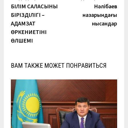
запись:
запи
БІЛІМ САЛАСЫНЫҢ
Нәлібаев
по
БІРІЗДІЛІГІ –
назарындағы
записям
АДАМЗАТ
нысандар
ӨРКЕНИЕТІНІҢ
ӨЛШЕМІ
ВАМ ТАКЖЕ МОЖЕТ ПОНРАВИТЬСЯ