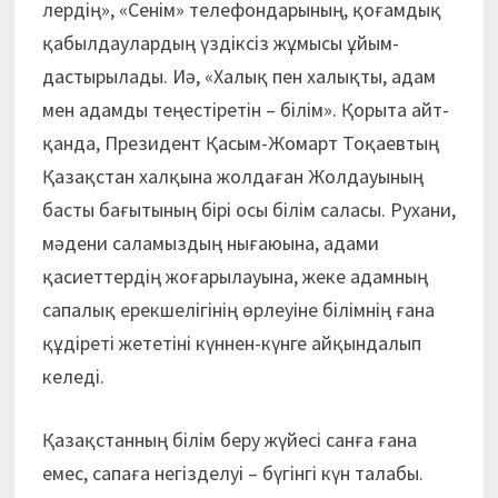
лердің», «Сенім» телефондарының, қоғамдық
қабылдаулардың үздіксіз жұмысы ұйым­
дастырылады. Иә, «Халық пен халықты, адам
мен адамды теңестіретін – білім». Қорыта айт­
қанда, Президент Қасым-Жомарт Тоқаевтың
Қазақстан халқына жолдаған Жолдауының
басты бағытының бірі осы білім саласы. Рухани,
мәдени саламыздың нығаюына, адами
қасиеттердің жоғарылауына, жеке адамның
сапалық ерекшелігінің өрлеуіне білімнің ғана
құдіреті жететіні күннен-күнге айқындалып
келеді.
Қазақстанның білім беру жүйесі санға ғана
емес, сапаға негізделуі – бүгінгі күн талабы.