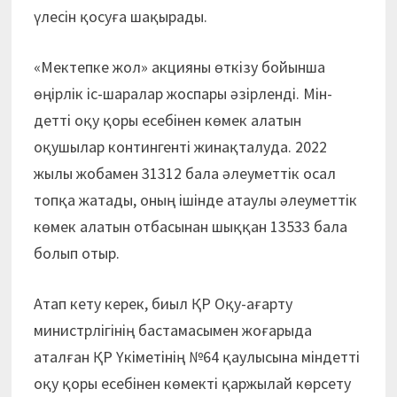
үлесін қосуға шақырады.
«Мектепке жол» акцияны өткізу бойынша
өңірлік іс-шаралар жоспары әзірленді. Мін­
детті оқу қоры есебінен көмек алатын
оқушылар контингенті жинақталуда. 2022
жылы жоба­мен 31312 бала әлеуметтік осал
топқа жатады, оның ішінде атаулы әлеуметтік
көмек алатын отбасынан шыққан 13533 бала
болып отыр.
Атап кету керек, биыл ҚР Оқу-ағарту
министрлігінің бастамасымен жоғарыда
аталған ҚР Үкіметінің №64 қаулысына міндетті
оқу қоры есебінен көмекті қаржылай көрсету