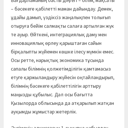
Бағдарламаның басты діңгегі – білім, мақсаты
– бәсекеге қабілетті маман дайындау. Демек,
ұдайы дамып, үздіксіз жаңалықпен толығып
отыруға бейім салмақты салаға артылған жүк
те ауыр. Өйткені, интеграциялық даму мен
инновациялық өрлеу қарыштаған сайын
бірқалыпты жүйемен көшке ілесу мүмкін емес.
Осы ретте, нарықтық экономика тұсында
сапалы білімнің қолжетімділігін қамтамасыз
етуге қаржыландыру жүйесін оңтайландырып,
білімнің бәсекеге қабілеттілігін арттыру
маңызды құбылыс. Дәл осы бағытта
Қызылорда облысында да атқарылып жатқан
ауқымды жұмыстар жетерлік.
Әңгіменің әлқиссасын 1-сыныпқа қабылдау,