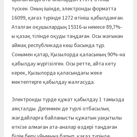
түскен. Оның ішінде, электронды форматта
16099, қағаз түрінде 1272 өтініш қабылданған.
Аталған оқушылардың 15316-ы не­месе 89,7%-
ы қазақ тілінде оқуды таңдаған. Осы жағынан
ай­мақ республикада көш басында тұр.
Сонымен қатар, Қызылорда қа­ласының 90%-на
қабылдау жүргізілген. Осы ретте, айта кету
керек, Қызылорда қаласындағы жеке
мектептерге қабылдау жалғасуда.
Электронды түрде құжат қабылдау 1 тамызда
аяқталды. Дегенмен де түрлі отбасылық
жағдайларға байланысты құжатын уақытылы
өткізе алмаған ата-аналар өздері таңдаған
білім беру ұйымына барып, қағаз түрінде