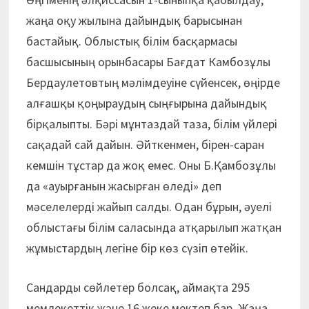
жаңа оқу жылына дайындық барысынан
бастайық. Облыстық білім бас­қармасы
басшысының орын­басары Бағдат Камбозұлы
Бердау­летовтың мәлімдеуіне сүйенсек, өңірде
алғашқы қоңыраудың сыңғырына дайындық
бірқалыпты. Бәрі мұнтаздай таза, білім үйлері
сақадай сай дайын. Әйткенмен, бірен-саран
кемшін тұстар да жоқ емес. Оны Б.Қамбозұлы
да «ауырғанын жасырған өледі» деп
мәселелерді жайып салды. Одан бұрын, әуелі
облыстағы білім саласында атқарылып жатқан
жұмыстардың легіне бір көз сүзіп өтейік.
Сандарды сөйлетер болсақ, аймақта 295
мемлекеттік және 16 жеке мектеп бар. Жаңа