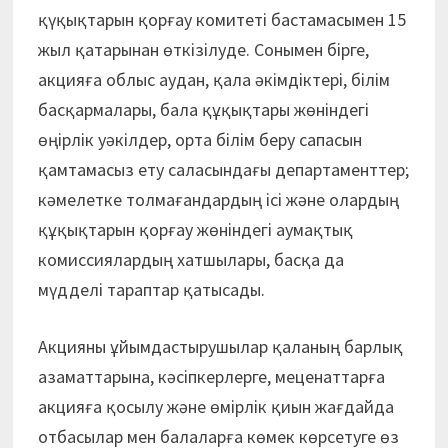
қүқықтарын қорғау комитеті бастамасымен 15
жыл қатарынан өткізілуде. Сонымен бірге,
акцияға облыс аудан, қала әкімдіктері, білім
басқармалары, бала құқықтары жөніндегі
өңірлік уәкілдер, орта білім беру сапасын
қамтамасыз ету саласындағы департаменттер;
кәмелетке толмағандардың ісі және олардың
құ­қық­тарын қорғау жөніндегі ау­мақтық
комиссиялардың хатшылары, басқа да
мүдделі тараптар қатысады.
Акцияны ұйымдастырушылар қаланың барлық
азаматтарына, кәсіпкерлерге, меценаттарға
ак­цияға қосылу және өмірлік қиын жағдайда
отбасылар мен балаларға көмек көрсетуге өз