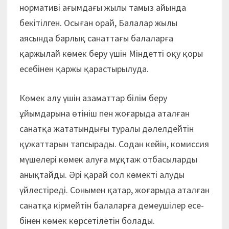
нормативі ағымдағы жылы тамыз айында
бекітілген. Осыған орай, Балалар жылы
аясында барлық санаттағы балаларға
қаржылай көмек беру үшін Міндетті оқу қоры
есебінен қаржы қарастырылуда.
Көмек алу үшін азаматтар білім беру
ұйымдарына өтініш пен жоғарыда аталған
санатқа жататындығы туралы дәлелдейтін
құжаттарын тапсырады. Содан кейін, комиссия
мүшелері көмек алуға мұқтаж отбасыларды
анықтайды. Әрі қарай сол көмекті алуды
үйлестіреді. Сонымен қатар, жоғарыда аталған
санатқа кір­мейтін балаларға демеушілер есе­
бінен көмек көрсетілетін болады.