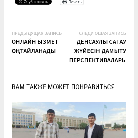
Печать
Навигация
Предыдущая
Сле
ПРЕДЫДУЩАЯ ЗАПИСЬ
СЛЕДУЮЩАЯ ЗАПИСЬ
запись:
запи
ОНЛАЙН ҚЫЗМЕТ
ДЕНСАУЛЫҚ САҚТАУ
по
ОҢТАЙЛАНАДЫ
ЖҮЙЕСІН ДАМЫТУ
записям
ПЕРСПЕКТИВАЛАРЫ
ВАМ ТАКЖЕ МОЖЕТ ПОНРАВИТЬСЯ