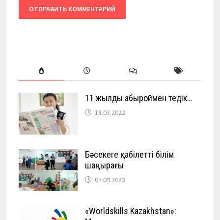
11 жылды абыроймен өтедік…
18.03.2022
Бәсекеге қабілетті білім
шаңырағы
07.09.2023
«Worldskills Kazakhstan»: