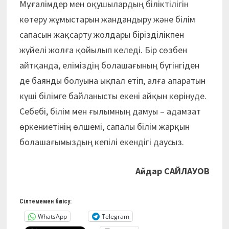
Мұғалімдер мен оқушылардың біліктілігін
көтеру жұмыстарын жандандыру және білім
сапасын жақсарту жолдары бірізділікпен
жүйелі жолға қойылып келеді. Бір сөзбен
айтқанда, еліміздің бола­шағының бүгінгіден
де баянды болуына ықпал етіп, алға апаратын
күші білімге байланысты екені айқын көрінуде.
Себебі, білім мен ғылымның дамуы – адамзат
өркениетінің өлшемі, сапалы білім жарқын
болашағымыздың кепілі екендігі даусыз.
Айдар САЙЛАУОВ
Сілтемемен бөлісу:
WhatsApp
Telegram