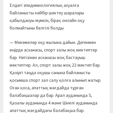
Елдегі эпидемиологиялық ахуалға
байланысты кейбір шектеу шаралары
қабылдануы мүмкін, бірақ онлайн оқу
болмайтыны белгілі болды.
— Мекемелер оқу жылына дайын. Дегенмен
өңірде асханасы, спорт залы жоқ мектептер
бар. Негізінен асханасы жоқ бастауыш
мектептер. Ал, спорт залы жоқ 22 мектеп бар.
Қазіргі таңда оқушы санына байланысты
қосымша спорт зал салу қолға алынып жатыр.
Оған қоса, апаттық жағдайда тұрған
балабақшалар да бар. Арал ауданында 5,
Қазалы ауданында 4 және Шиелі ауданында
апаттық жағдайдағы балабақша бар.