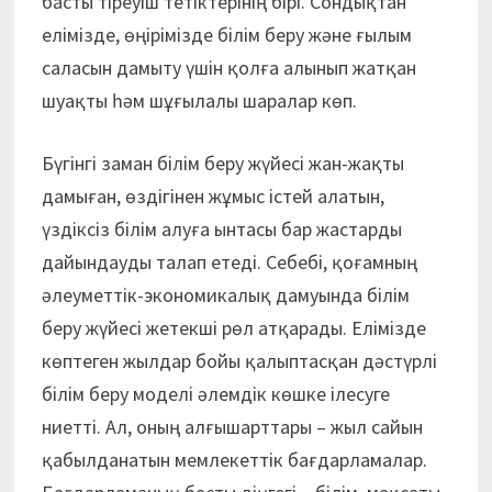
басты тіреуіш тетіктерінің бірі. Сондықтан
елімізде, өңірімізде білім беру және ғылым
саласын дамыту үшін қолға алынып жатқан
шуақты һәм шұғылалы шаралар көп.
Бүгінгі заман білім беру жүйесі жан-жақты
дамыған, өздігінен жұмыс істей алатын,
үздіксіз білім алуға ынтасы бар жастарды
дайындауды талап етеді. Себебі, қоғамның
әлеуметтік-экономикалық дамуында білім
беру жүйесі жетекші рөл атқарады. Елімізде
көптеген жылдар бойы қалыптасқан дәстүрлі
білім беру моделі әлемдік көшке ілесуге
ниетті. Ал, оның алғышарттары – жыл сайын
қабылданатын мемлекеттік бағдарламалар.