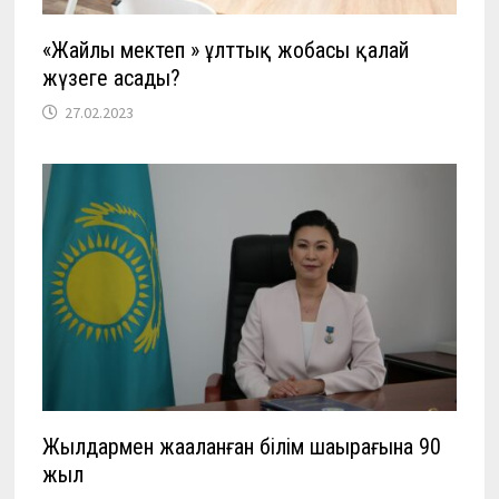
«Жайлы мектеп » ұлттық жобасы қалай
жүзеге асады?
27.02.2023
Жылдармен жаңаланған білім шаңырағына 90
жыл