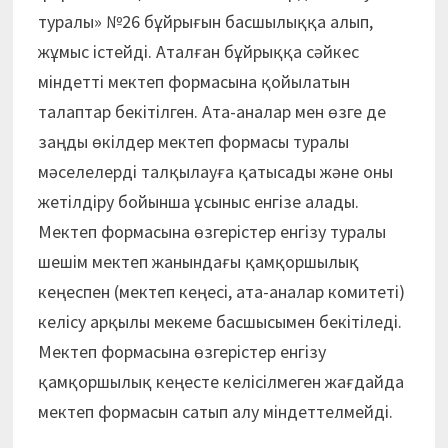
туралы» №26 бұйрығын басшылыққа алып,
жұмыс істейді. Аталған бұйрыққа сәйкес
міндетті мектеп формасына қойылатын
талаптар бекітілген. Ата-аналар мен өзге де
заңды өкілдер мектеп формасы туралы
мәселелерді талқылауға қатысады және оны
жетілдіру бойынша ұсыныс енгізе алады.
Мектеп формасына өзгерістер енгізу туралы
шешім мектеп жанындағы қамқоршылық
кеңеспен (мектеп кеңесі, ата-аналар комитеті)
келісу арқылы мекеме басшысымен бекітіледі.
Мектеп формасына өзгерістер енгізу
қамқоршылық кеңесте келісілмеген жағдайда
мектеп формасын сатып алу міндеттелмейді.