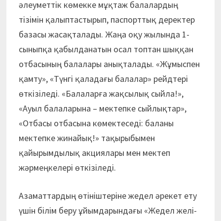
әлеуметтік көмекке мұқтаж балалардың
тізімін қалып­тас­тырып, паспорттық дерек­тер
базасы жасақталады. Жаңа оқу жылында 1-
сыныпқа қабылданатын осал топтан шыққан
отбасының балалары анықталады. «Жұмыспен
қамту», «Түнгі қаладағы балалар» рейдтері
өткі­зіледі. «Балаларға жақсылық сыйла!»,
«Ауыл балаларына – мектепке сыйлықтар»,
«Отбасы отбасына көмектеседі: баланы
мектепке жинайық!» тақырыбымен
қайырымдылық акциялары мен мектеп
жәрмеңкелері өткізіледі.
Азаматтардың өтініштеріне жедел әрекет ету
үшін білім беру ұйымдарындағы «Жедел желі­