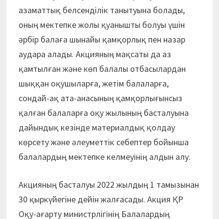
азаматтық белсенділік танытуына болады,
оның мектепке жолы қуанышты болуы үшін
әрбір балаға шынайы қамқорлық пен назар
аудара алады. Акцияның мақсаты да аз
қамтылған және көп балалы отбасылардан
шыққан оқушыларға, жетім балаларға,
сондай-ақ ата-анасының қамқор­лы­ғынсыз
қалған балаларға оқу жылының басталуына
дайындық кезінде материалдық қолдау
көрсету және әлеуметтік себептер бойынша
балалардың мектепке келмеуінің алдын алу.
Акцияның басталуы 2022 жылдың 1 тамызынан
30 қыркүйегіне дейін жалғасады. Акция ҚР
Оқу-ағарту министрлігінің Балалардың