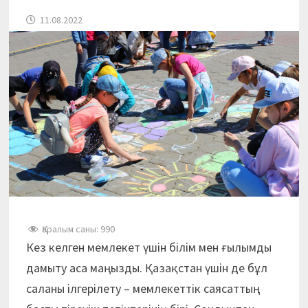
11.08.2022
Қаралым саны:
990
Кез келген мемлекет үшін білім мен ғылымды
дамыту аса маңызды. Қазақстан үшін де бұл
саланы ілгерілету – мемлекеттік саясаттың