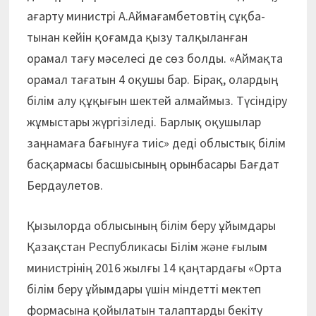
ағарту ми­нистрі А.Аймағамбетовтің сұқ­ба­
тынан кейін қоғамда қызу талқыланған
орамал тағу мәселесі де сөз болды. «Аймақта
орамал тағатын 4 оқушы бар. Бірақ, олардың
білім алу құқығын шектей ал­маймыз. Түсіндіру
жұмыстары жүргізіледі. Барлық оқушылар
заңнамаға бағынуға тиіс» деді облыстық білім
басқармасы басшысының орынбасары Бағдат
Бердаулетов.
Қызылорда облысының білім беру ұйымдары
Қазақстан Республикасы Білім және ғылым
министрінің 2016 жылғы 14 қаңтардағы «Орта
білім беру ұйымдары үшін міндетті мектеп
формасына қойылатын талаптарды бекіту