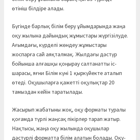
өтініш білдіре алады.
Бүгінде барлық білім беру ұйымдарында жаңа
оқу жылына дайындық жұмыстары жүргізілуде.
Ағымдағы, күрделі жөндеу жұмыстары
жоспарға сай аяқталмақ. Жылдағы дәстүр
бойынша алғашқы қоңырау салтанатты іс-
шарасы, яғни Білім күні 1 қыркүйекте аталып
өтеді. Оқушыларға қажетті оқулықтар 20
тамыздан кейін таратылады.
Жасырып жабатыны жоқ, оқу форматы туралы
қоғамда түрлі жаңсақ пікірлер тарап жатыр.
Нақтысы, жаңа оқу жылында оқушылар
дәстүрлі форматта білім алатын болады. Оқу-