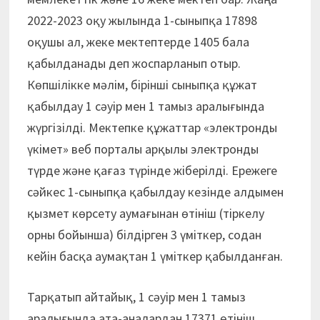
2022-2023 оқу жылында 1-сыныпқа 17898
оқушы ал, жеке мектептерде 1405 бала
қабылданады деп жоспарланып отыр.
Көпшілікке мәлім, бірінші сыныпқа құжат
қабылдау 1 сәуір мен 1 тамыз аралығында
жүргізілді. Мектепке құжаттар «электронды
үкімет» веб порталы арқылы электронды
түрде және қағаз түрінде жіберілді. Ережеге
сәйкес 1-сыныпқа қабылдау кезінде алдымен
қызмет көрсету аумағынан өтініш (тіркелу
орны бойынша) білдірген 3 үміткер, содан
кейін басқа аумақтан 1 үміткер қабылданған.
Тарқатып айтайық, 1 сәуір мен 1 тамыз
аралығында ата-аналардан 17371 өтініш