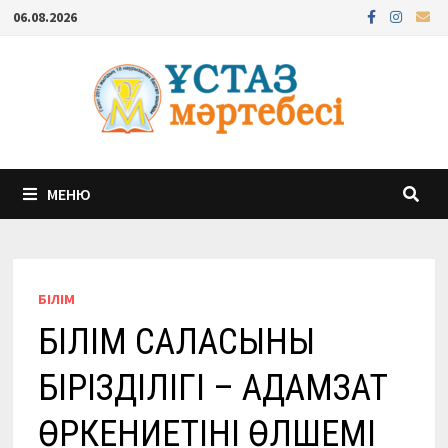
Перейти
06.08.2026
к
содержимому
МЕНЮ
БІЛІМ
БІЛІМ САЛАСЫНЫҢ
БІРІЗДІЛІГІ – АДАМЗАТ
ӨРКЕНИЕТІНІҢ ӨЛШЕМІ