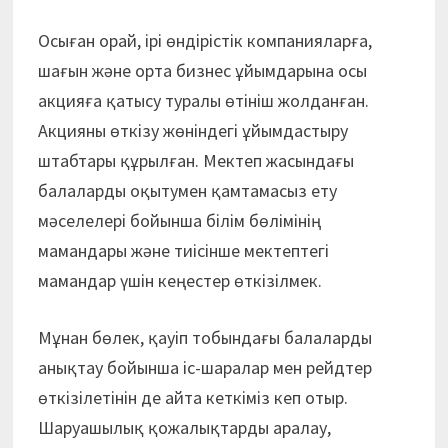
Осыған орай, ірі өндірістік компанияларға,
шағын және орта бизнес ұйымдарына осы
акцияға қатысу туралы өтініш жолданған.
Акцияны өткізу жөніндегі ұйымдастыру
штабтары құрылған. Мектеп жасындағы
балаларды оқытумен қамтамасыз ету
мәселелері бойынша білім бөлімінің
мамандары және тиісінше мектептегі
мамандар үшін кеңестер өткізілмек.
Мұнан бөлек, қауіп тобындағы балаларды
анықтау бойынша іс-шаралар мен рейдтер
өткізілетінін де айта кеткіміз кеп отыр.
Шаруашылық қожалықтарды аралау,