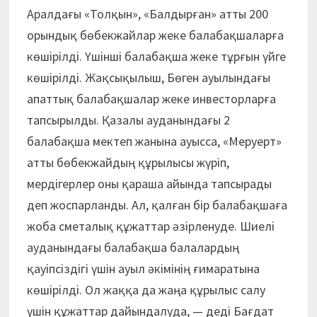
Аралдағы «Толқын», «Балдырған» атты 200
орындық бөбекжайлар жеке балабақшаларға
көшірілді. Үшінші балабақша жеке тұрғын үйге
көшірілді. Жақсықылыш, Бөген ауылындағы
апаттық балабақшалар жеке инвесторларға
тапсырылды. Қазалы ауданындағы 2
балабақша мектеп жанына ауысса, «Меруерт»
атты бөбек­жайдың құрылысы жүріп,
мердігерлер оны қараша айында тапсырады
деп жоспарланды. Ал, қалған бір балабақшаға
жоба сметалық құжаттар әзірленуде. Шиелі
ауданындағы балабақша балалардың
қауіпсіздігі үшін ауыл әкімінің ғимаратына
көшірілді. Ол жаққа да жаңа құрылыс салу
үшін құжаттар дайындалуда, — деді Бағдат