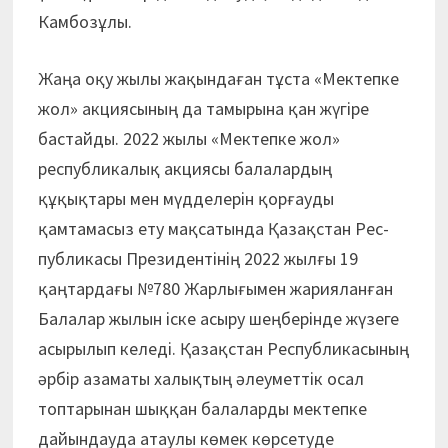
Камбозұлы.
Жаңа оқу жылы жақындаған тұста «Мектепке
жол» акциясының да тамырына қан жүгіре
бастайды. 2022 жылы «Мектепке жол»
республикалық акциясы балалардың
құқықтары мен мүд­делерін қорғауды
қамтамасыз ету мақсатында Қазақстан Рес­
публикасы Президентінің 2022 жылғы 19
қаңтардағы №780 Жарлығымен жарияланған
Балалар жылын іске асыру шеңберінде жүзеге
асырылып келеді. Қазақстан Республикасының
әрбір азаматы халықтың әлеуметтік осал
топтарынан шыққан балаларды мектепке
дайындауда атаулы көмек көрсетуде