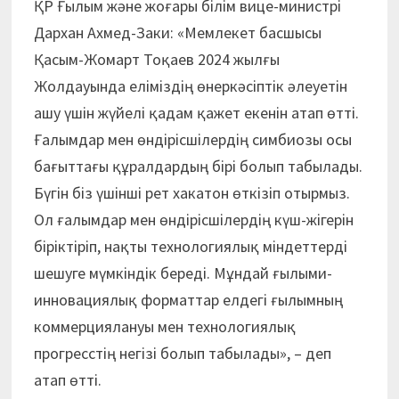
ҚР Ғылым және жоғары білім вице-министрі
Дархан Ахмед-Заки: «Мемлекет басшысы
Қасым-Жомарт Тоқаев 2024 жылғы
Жолдауында еліміздің өнеркәсіптік әлеуетін
ашу үшін жүйелі қадам қажет екенін атап өтті.
Ғалымдар мен өндірісшілердің симбиозы осы
бағыттағы құралдардың бірі болып табылады.
Бүгін біз үшінші рет хакатон өткізіп отырмыз.
Ол ғалымдар мен өндірісшілердің күш-жігерін
біріктіріп, нақты технологиялық міндеттерді
шешуге мүмкіндік береді. Мұндай ғылыми-
инновациялық форматтар елдегі ғылымның
коммерциялануы мен технологиялық
прогресстің негізі болып табылады», – деп
атап өтті.