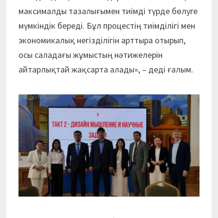
максималды тазалығымен тиімді түрде бөлуге
мүмкіндік береді. Бұл процестің тиімділігі мен
экономикалық негізділігін арттыра отырып,
осы саладағы жұмыстың нәтижелерін
айтарлықтай жақсарта алады», – деді ғалым.