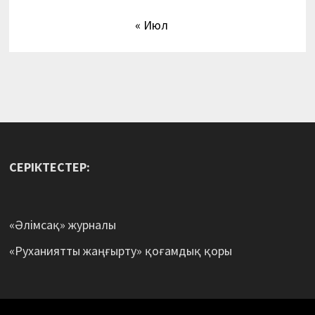
« Июл
СЕРІКТЕСТЕР:
«Әлімсақ» журналы
«Руханиятты жаңғырту» қоғамдық қоры