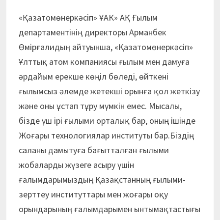
«Қазатомөнеркәсіп» ҰАК» АҚ Ғылым
департаментінің директоры Арманбек
Өмірғалидың айтуынша, «Қазатомөнеркәсіп»
Ұлттық атом компаниясы ғылым мен дамуға
әрдайым ерекше көңіл бөледі, өйткені
ғылымсыз әлемде жетекші орынға қол жеткізу
және оны ұстап тұру мүмкін емес. Мысалы,
бізде үш ірі ғылыми орталық бар, оның ішінде
Жоғары технологиялар институты бар.Біздің
саланы дамытуға бағытталған ғылыми
жобаларды жүзеге асыру үшін
ғалымдарымыздың Қазақстанның ғылыми-
зерттеу институттары мен жоғары оқу
орындарының ғалымдарымен ынтымақтастығы