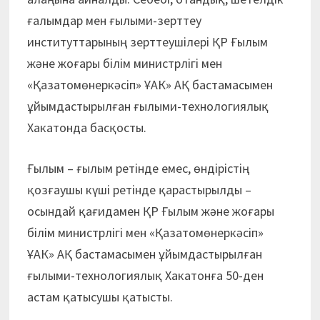
ғалымдар мен ғылыми-зерттеу
институттарының зерттеушілері ҚР Ғылым
және жоғары білім министрлігі мен
«Қазатомөнеркәсіп» ҰАК» АҚ бастамасымен
ұйымдастырылған ғылыми-технологиялық
Хакатонда басқосты.
Ғылым – ғылым ретінде емес, өндірістің
қозғаушы күші ретінде қарастырылды –
осындай қағидамен ҚР Ғылым және жоғары
білім министрлігі мен «Қазатомөнеркәсіп»
ҰАК» АҚ бастамасымен ұйымдастырылған
ғылыми-технологиялық Хакатонға 50-ден
астам қатысушы қатысты.