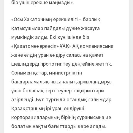
біз үшін ерекше маңызды».
«Осы Хакатонның ерекшелігі – барлық
қатысушылар пайдалы дүние жасауға
мүмкіндік алды. Екі күн ішінде біз
«Қазатомөнеркәсіп» ҰАК» АҚ компаниясына
және елдің уран өндіру саласына қажет
шешімдерді прототиптеу деңгейіне жеттік.
Сонымен қатар, министрліктің
бағдарламалық-нысаналы қаржыландыруы
үшін болашақ зерттеулер тақырыптары
әзірленді. Бұл тұрғыда отандық ғалымдар
Қазақстанның ірі уран өндіруші
корпорацияларының бірінің сұранысына ие
болатын нақты бағыттарды көре алады.