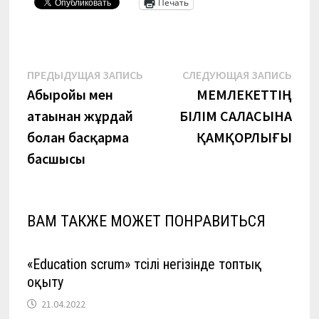
Печать
Навигация
Предыдущая
Сле
ПРЕДЫДУЩАЯ ЗАПИСЬ
СЛЕДУЮЩАЯ ЗАПИСЬ
запись:
запи
Абыройы мен
МЕМЛЕКЕТТІҢ
по
атағынан жұрдай
БІЛІМ САЛАСЫНА
записям
болған басқарма
ҚАМҚОРЛЫҒЫ
басшысы
ВАМ ТАКЖЕ МОЖЕТ ПОНРАВИТЬСЯ
«Еducation scrum» тәсілі негізінде топтық
оқыту
21.04.2022