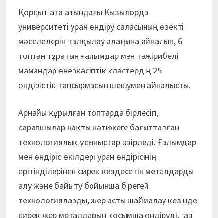
Қорқыт ата атындағы Қызылорда
университеті уран өндіру саласының өзекті
мәселелерін талқылау алаңына айналып, 6
топтан тұратын ғалымдар мен тәжірибелі
мамандар өнеркәсіптік кластердің 25
өндірістік тапсырмасын шешумен айналысты.
Арнайы құрылған топтарда бірлесіп,
сарапшылар нақты нәтижеге бағытталған
технологиялық ұсыныстар әзірледі. Ғалымдар
мен өндіріс өкілдері уран өндірісінің
ерітінділерінен сирек кездесетін металдарды
алу және байыту бойынша бірегей
технологияларды, жер асты шаймалау кезінде
сирек жер металдарын қосымша өндіруді, газ