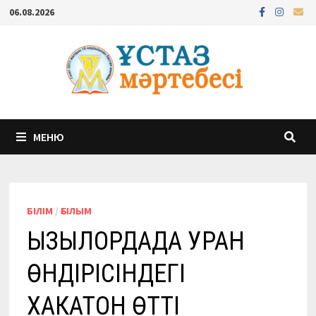
Перейти
06.08.2026
к
содержимому
МЕНЮ
БІЛІМ
/
ҒЫЛЫМ
ҚЫЗЫЛОРДАДА УРАН
ӨНДІРІСІНДЕГІ
ХАКАТОН ӨТТІ