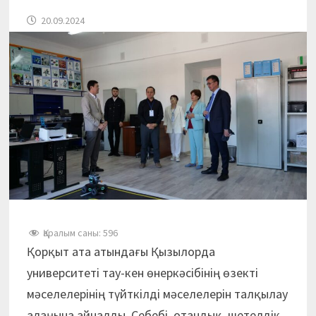
20.09.2024
Қаралым саны:
596
Қорқыт ата атындағы Қызылорда
университеті тау-кен өнеркәсібінің өзекті
мәселелерінің түйткілді мәселелерін талқылау
алаңына айналды. Себебі, отандық, шетелдік