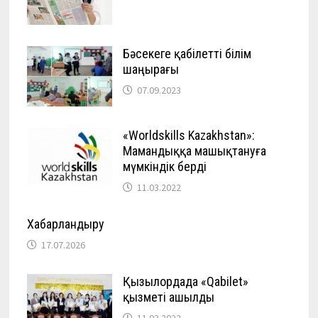
Бәсекеге қабілетті білім
шаңырағы
07.09.2023
«Worldskills Kazakhstan»:
Мамандыққа машықтануға
мүмкіндік берді
11.03.2022
Хабарландыру
17.07.2026
Қызылордада «Qabilet»
қызметі ашылды
11.03.2022