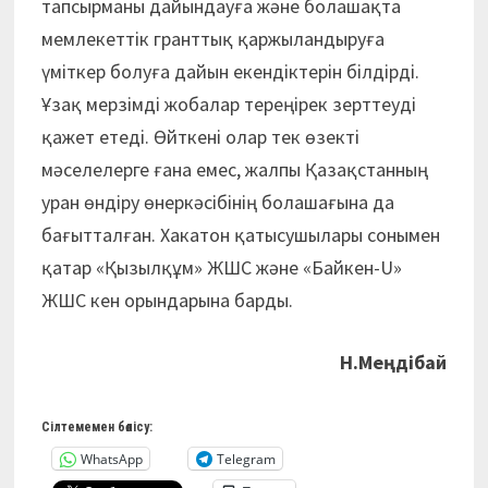
тапсырманы дайындауға және болашақта
мемлекеттік гранттық қаржыландыруға
үміткер болуға дайын екендіктерін білдірді.
Ұзақ мерзімді жобалар тереңірек зерттеуді
қажет етеді. Өйткені олар тек өзекті
мәселелерге ғана емес, жалпы Қазақстанның
уран өндіру өнеркәсібінің болашағына да
бағытталған. Хакатон қатысушылары сонымен
қатар «Қызылқұм» ЖШС және «Байкен-U»
ЖШС кен орындарына барды.
Н.Меңдібай
Сілтемемен бөлісу:
WhatsApp
Telegram