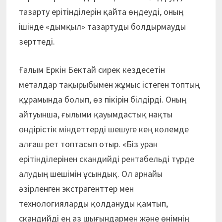
тазарту ерітінділерін қайта өңдеуді, оның
ішінде «дымқыл» тазартуды болдырмауды
зерттеді.
Ғалым Еркін Бектай сирек кездесетін
металдар тақырыбымен жұмыс істеген топтың
құрамында болып, өз пікірін білдірді. Оның
айтуынша, ғылыми қауымдастық нақты
өндірістік міндеттерді шешуге кең көлемде
алғаш рет топтасып отыр. «Біз уран
ерітінділерінен скандийді рентабельді түрде
алудың шешімін ұсындық. Ол арнайы
әзірленген экстрагенттер мен
технологияларды қолдануды қамтып,
скандийді ең аз шығындармен және өнімнің