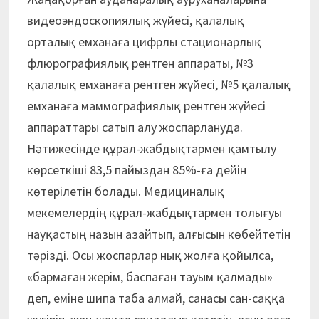
видеоэндоскопиялық жүйесі, қалалық
орталық емханаға цифрлы стационарлық
флюрографиялық рентген аппараты, №3
қалалық емханаға рентген жүйесі, №5 қалалық
емханаға маммографиялық рентген жүйесі
аппараттары сатып алу жоспарлануда.
Нәтижесінде құрал-жабдықтармен қамтылу
көрсеткіші 83,5 пайыздан 85%-ға дейін
көтерілетін болады. Медициналық
мекемелердің құрал-жабдықтармен толығуы
науқастың назын азайтып, алғысын көбейтетін
тәрізді. Осы жоспарлар нық жолға қойылса,
«бармаған жерім, баспаған тауым қалмады»
деп, еміне шипа таба алмай, санасы сан-саққа