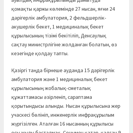
қомақты қаржы көлемінде 27 нысан, яғни 24
дәрігерлік амбулатория, 2 фельдшерлік-
акушерлік бекет, 1 медициналық бекет
құрылысының тізімі бекітіліп, Денсаулық
сақтау министрлігіне жолданған болатын, өз
кезегінде қолдау тапты.
Қазіргі таңда бірнеше ауданда 15 дәрігерлік
амбулатория және 1 медициналық бекет
құрылысының жобалық-сметалық
құжаттамасы әзірленіп, сараптама
қорытындысы алынды. Нысан құрылысына жер
учаскесі бөлініп, инженерлік инфрақұрылым
жүргізілген. Аталған 16 нысанның құрылысы
осы жылы басталмақ. Сонымен қатар, қалған 9