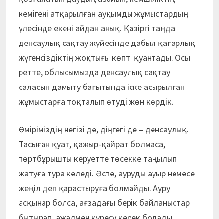
кемігені атқарылған ауқымды жұмыстардың
үлесінде екені айдан анық. Қазіргі таңда
денсау­лық сақтау жүйесінде дабыл қағарлық
жүгенсіздіктің жоқтығы көпті қуантады. Осы
ретте, облысымызда денсаулық сақтау
саласын дамыту бағытында іске асырылған
жұмыстарға тоқталып өтуді жөн көрдік.
Өміріміздің негізі де, діңгегі де – денсаулық.
Тасыған қуат, қажыр-қайрат болмаса,
төртбұрышты керуетте төсекке таңылып
жатуға тура келеді. Әсте, ауруды ауыр немесе
жеңіл деп қарастыруға болмайды. Ауру
асқынар болса, ағзадағы берік байланыстар
бытырап, ажалмен күресу керек болады.