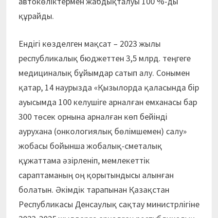
автокөліктермен жабдықталуы 100 %-ды
құрайды.
Ендігі көзделген мақсат – 2023 жылы
республикалық бюджеттен 3,5 млрд. теңгеге
медициналық бұйымдар сатып алу. Сонымен
қатар, 14 наурызда «Қызылорда қаласында бір
ауысымда 100 келушіге арналған емханасы бар
300 төсек орнына арналған көп бейінді
аурухана (онкологиялық бөлімшемен) салу»
жобасы бойынша жобалық-сметалық
құжаттама әзірленіп, мемлекеттік
сараптаманың оң қорытындысы алынған
болатын. Әкімдік тарапынан Қазақстан
Республикасы Денсаулық сақтау министрлігіне