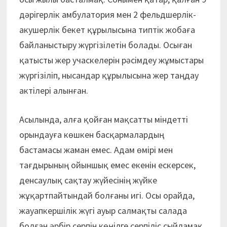
дәрігерлік амбулатория мен 2 фельдшерлік-
акушерлік бекет құрылысына типтік жобаға
байланыстыру жүргізілетін болады. Осыған
қатысты жер учаскелерін рәсімдеу жұмыстары
жүргізіліп, нысандар құрылысына жер таңдау
актілері алынған.
Асылында, алға қойған мақсатты міндетті
орындауға көшкен басқармалардың
бастамасы жаман емес. Адам өмірі мен
тағдырының ойыншық емес екенін ескерсек,
денсаулық сақтау жүйесінің жүйке
жұқартпайтындай болғаны игі. Осы орайда,
жауапкершілік жүгі ауыр салмақты салада
болған әрбір серпін көңілге серпіліс сыйламақ.