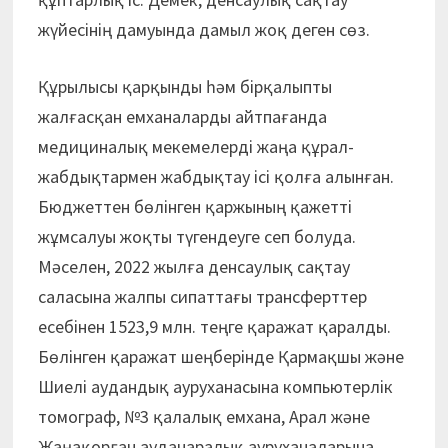
жүйесінің дамуында дамыл жоқ деген сөз.
Құрылысы қарқынды һәм бірқалыпты
жалғасқан емханаларды айтпағанда
медициналық мекемелерді жаңа құрал-
жабдықтармен жабдықтау ісі қолға алынған.
Бюджеттен бөлінген қаржының қажетті
жұмсалуы жоқты түгендеуге сеп болуда.
Мәселен, 2022 жылға денсаулық сақтау
саласына жалпы сипаттағы трансферттер
есебінен 1523,9 млн. теңге қаражат қаралды.
Бөлінген қаражат шеңберінде Қармақшы және
Шиелі аудандық ауруханасына компьютерлік
томограф, №3 қалалық емхана, Арал және
Жаңақорған ауданаралық ауруханаларына