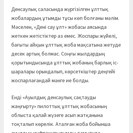
Денсаулық саласында жүргізілген ұлттық
жобалардың ұтымды тұсы көп болғаны мәлім.
Мәселен, «Дені сау ұлт» жобасы аясында
жеткен жетістіктер аз емес. Жоспары жүйелі,
бағыты айқын ұлттық жоба мақсатына жетуде
десек артық болмас. Соңғы жылдардың
қорытындысында ұлттық жобаның барлық іс-
шаралары орындалып, көрсеткіштер деңгейі
жоспарлағандай мәнге ие болды.
Енді «Ауылдық денсаулық сақтау­ды
жаңғырту» пилоттық ұлттық жобасының
облыста қалай жүзеге асып жатқанына
тоқталып көрелік. Аталған жоба бойынша
ауылдық инфрақұрылымды дамытуда