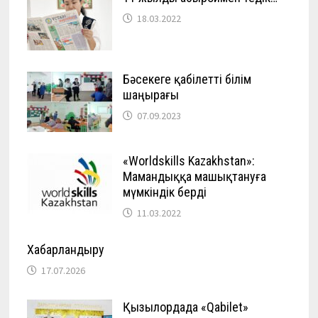
18.03.2022
Бәсекеге қабілетті білім
шаңырағы
07.09.2023
«Worldskills Kazakhstan»:
Мамандыққа машықтануға
мүмкіндік берді
11.03.2022
Хабарландыру
17.07.2026
Қызылордада «Qabilet»