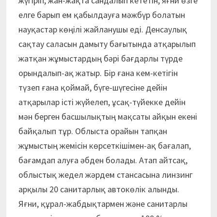
жүгіріп, жан-жақта сандалып кететін, яғни өзге
елге барып ем қабылдауға мәжбүр болатын
науқастар көңілі жайланушы еді. Денсаулық
сақтау саласын дамыту бағытында атқарылып
жатқан жұмыс­тардың бәрі бағдарлы түрде
орындалып-ақ жатыр. Бір ғана кем-кетігін
түзеп ғана қоймай, бүге-шүгесіне дейін
атқарылар істі жүйелеп, ұсақ-түйекке дейін
мән берген басшылықтың мақсаты айқын екені
байқалып тұр. Облыста орайын тапқан
жұмыстың жемісін көрсеткішімен-ақ бағалап,
бағамдап алуға әбден болады. Атап айтсақ,
облыстық жедел жәрдем стансасына линзинг
арқылы 20 санитарлық автокөлік алынды.
Яғни, құрал-жабдықтармен және санитарлы