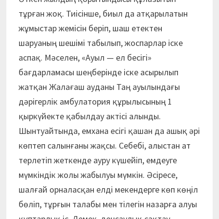
тұрған жоқ. Тиісінше, биыл да атқарылатын
жұмыстар жемісін беріп, шаш етектен
шаруаның шешімі табылып, жоспарлар іске
аспақ. Мәселен, «Ауыл — ел бесігі»
бағдарламасы шеңберінде іске асырылып
жатқан Жалағаш ауданы Таң ауылындағы
дәрігерлік амбулатория құрылысының 1
қыркүйекте қабылдау актісі алынды.
Шынтуайтында, емхана есігі қашан да ашық әрі
көптеп салынғаны жақсы. Себебі, алыстан ат
терлетіп жеткенде ауру күшейіп, емдеуге
мүмкіндік жолы жабылуы мүмкін. Әсіресе,
шалғай орналасқан елді мекендерге көп көңіл
бөліп, тұрғын талабы мен тілегін назарға алуы
құптарлық іс. Демек, денсаулық сақтау