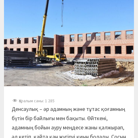
Қаралым саны:
1 285
Денсаулық – әр адамның және тұтас қоғамның
бүтін бір байлығы мен бақыты. Өйткені,
адамның бойын ауру меңдесе жаны қалжырап,
әл кетіп, қайта қан жүгіруі қиын болады. Сосын