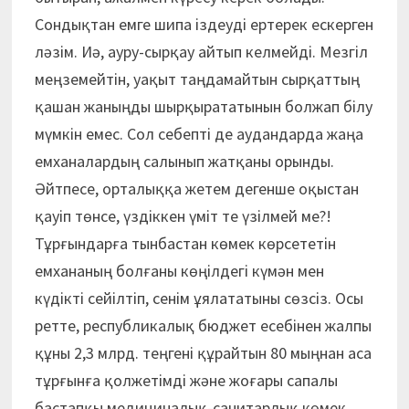
Сондықтан емге шипа іздеуді ертерек ескерген
ләзім. Иә, ауру-сырқау айтып келмейді. Мезгіл
меңземейтін, уақыт таңдамайтын сырқаттың
қашан жаныңды шырқырататынын болжап білу
мүмкін емес. Сол себепті де аудандарда жаңа
емханалардың салынып жатқаны орынды.
Әйтпесе, орталыққа жетем дегенше оқыстан
қауіп төнсе, үздіккен үміт те үзілмей ме?!
Тұрғындарға тынбастан көмек көрсететін
емхананың болғаны көңілдегі күмән мен
күдікті сейілтіп, сенім ұялататыны сөзсіз. Осы
ретте, республикалық бюджет есебінен жалпы
құны 2,3 млрд. теңгені құрайтын 80 мыңнан аса
тұрғынға қолжетімді және жоғары сапалы
бастапқы медициналық-санитарлық көмек