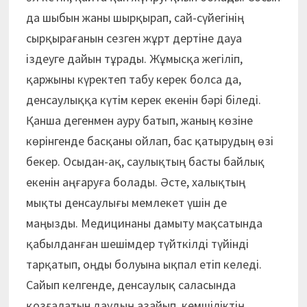
да шыбын жаны шырқырап, сай-сүйегінің
сырқырағанын сезген жұрт дертіне дауа
іздеуге дайын тұрады. Жұмысқа жегіліп,
қаржыны күректеп табу керек болса да,
денсау­лыққа күтім керек екенін бәрі біледі.
Қанша дегенмен ауру батып, жаның көзіне
көрінгенде басқаны ойлап, бас қатырудың өзі
бекер. Осыдан-ақ, саулықтың басты байлық
екенін аңғаруға болады. Әсте, халықтың
мықты денсаулығы мемлекет үшін де
маңызды. Медицинаны дамыту мақсатында
қабылданған шешімдер түйткілді түйінді
тарқатып, оңды болуына ықпал етіп келеді.
Сайып келгенде, денсаулық саласында
қозғалатын даудың азайып, кемшіліктің