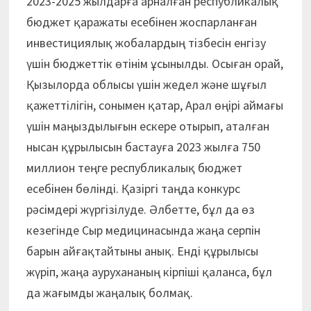
2023-2025 жылдарға арналған республикалық
бюджет қаражаты есебінен жоспарланған
инвестициялық жобалардың тізбесін енгізу
үшін бюджеттік өтінім ұсынылды. Осыған орай,
Қызылорда облысы үшін жедел және шұғыл
қажеттілігін, сонымен қатар, Арал өңірі аймағы
үшін маңыздылығын ескере отырып, аталған
нысан құрылысын бастауға 2023 жылға 750
миллион теңге республикалық бюджет
есебінен бөлінді. Қазіргі таңда конкурс
рәсімдері жүргізілуде. Әлбетте, бұл да өз
кезегінде Сыр медицинасында жаңа серпін
барын айғақтайтыны анық. Енді құрылысы
жүріп, жаңа аурухананың кірпіші қаланса, бұл
да жағымды жаңалық болмақ.