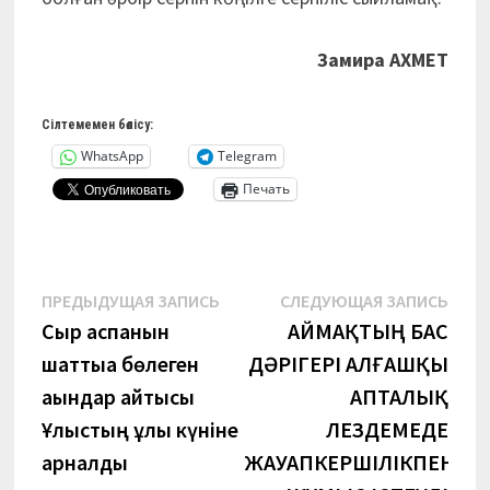
Замира
АХМЕТ
Сілтемемен бөлісу:
WhatsApp
Telegram
Печать
Навигация
Предыдущая
Сле
ПРЕДЫДУЩАЯ ЗАПИСЬ
СЛЕДУЮЩАЯ ЗАПИСЬ
запись:
запи
Сыр аспанын
АЙМАҚТЫҢ БАС
по
шаттыққа бөлеген
ДӘРІГЕРІ АЛҒАШҚЫ
записям
ақындар айтысы
АПТАЛЫҚ
Ұлыстың ұлы күніне
ЛЕЗДЕМЕДЕ
арналды
ЖАУАПКЕРШІЛІКПЕН