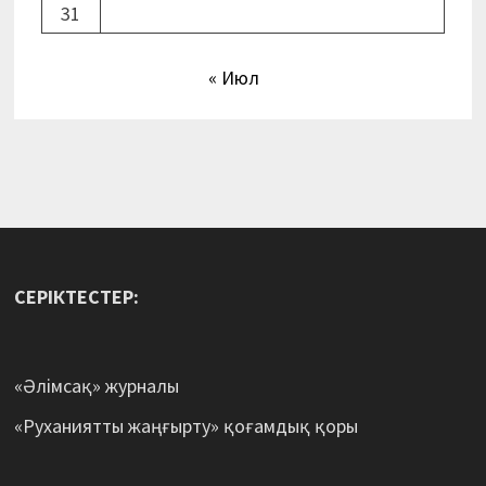
31
« Июл
СЕРІКТЕСТЕР:
«Әлімсақ» журналы
«Руханиятты жаңғырту» қоғамдық қоры