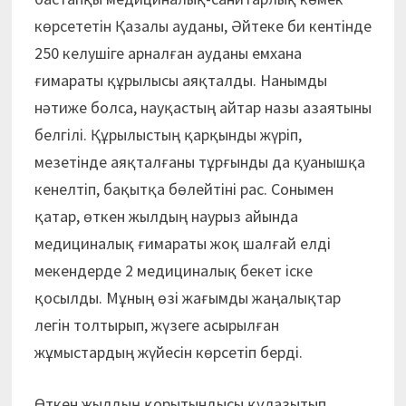
көрсететін Қазалы ауданы, Әйтеке би кентінде
250 келушіге арналған ауданы емхана
ғимараты құрылысы аяқталды. Нанымды
нәтиже болса, науқастың айтар назы азаятыны
белгілі. Құрылыстың қарқынды жүріп,
мезетінде аяқталғаны тұрғынды да қуанышқа
кенелтіп, бақытқа бөлейтіні рас. Сонымен
қатар, өткен жылдың наурыз айында
медициналық ғимараты жоқ шалғай елді
мекендерде 2 медициналық бекет іске
қосылды. Мұның өзі жағымды жаңалықтар
легін толтырып, жүзеге асырылған
жұмыстардың жүйесін көрсетіп берді.
Өткен жылдың қорытындысы құлазытып