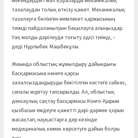
мекендердегі мал қораларды механикалық
тазалаудан толық өткізу қажет. Механикалық
тазалауға бөлінген мемлекет қаржысының
тиімді пайдаланылуын бақылауға алыңыздар.
Уақ малды дәрілеуде тоғыту әдісі тиімді, –
деді Нұрлыбек Машбекұлы.
Жиында облыстық жұмылдыру дайындығы
басқармасына кенеге қарсы
залалсыздандыруды бекітілген кестеге сәйкес,
сапалы жүргізу тапсырылды. Ал, облыстық
денсаулық сақтау басқармасы Конго-Қырым
қызбасын емдеуге қажетті дәрі-дәрмек қорын
жасақтап, науқастарға дер кезінде
медициналық көмек көрсетуге дайын болуы
тиіс.