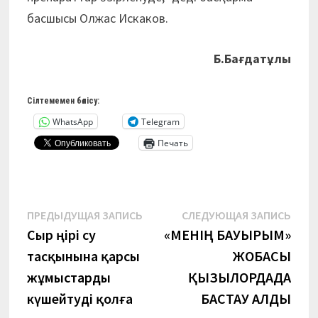
басшысы Олжас Искаков.
Б.Бағдатұлы
Сілтемемен бөлісу:
WhatsApp
Telegram
Печать
Навигация
Предыдущая
Сле
ПРЕДЫДУЩАЯ ЗАПИСЬ
СЛЕДУЮЩАЯ ЗАПИСЬ
запись:
запи
Сыр өңірі су
«МЕНІҢ БАУЫРЫМ»
по
тасқынына қарсы
ЖОБАСЫ
записям
жұмыстарды
ҚЫЗЫЛОРДАДА
күшейтуді қолға
БАСТАУ АЛДЫ