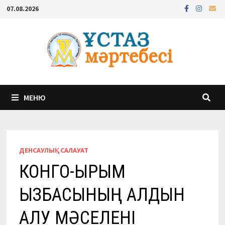
Перейти
07.08.2026
к
содержимому
МЕНЮ
ДЕНСАУЛЫҚ
/
САЛАУАТ
КОНГО-ҚЫРЫМ
ҚЫЗБАСЫНЫҢ АЛДЫН
АЛУ МӘСЕЛЕНІ