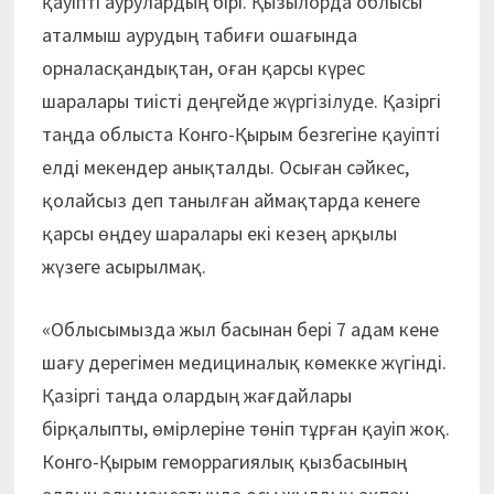
қауіпті аурулардың бірі. Қызылорда облысы
аталмыш аурудың табиғи ошағында
орналасқандықтан, оған қарсы күрес
шаралары тиісті деңгейде жүргізілуде. Қазіргі
таңда облыста Конго-Қырым безгегіне қауіпті
елді мекендер анықталды. Осыған сәйкес,
қолайсыз деп танылған аймақтарда кенеге
қарсы өңдеу шаралары екі кезең арқылы
жүзеге асырылмақ.
«Облысымызда жыл басынан бері 7 адам кене
шағу дерегімен медициналық көмекке жүгінді.
Қазіргі таңда олардың жағдайлары
бірқалыпты, өмірлеріне төніп тұрған қауіп жоқ.
Конго-Қырым геморрагиялық қызбасының