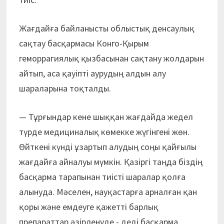
Жағдайға байланысты облыстық денсаулық
сақтау басқармасы Конго-Қырым
геморрагиялық қызбасынан сақтану жолдарын
айтып, аса қауіпті аурудың алдын алу
шараларына тоқталды.
— Тұрғындар кене шыққан жағдайда жедел
түрде медициналық көмекке жүгінгені жөн.
Өйткені күнді ұзартып алудың соңы қайғылы
жағдайға айналуы мүмкін. Қазіргі таңда біздің
басқарма тарапынан тиісті шаралар қолға
алынуда. Мәселен, науқастарға арналған қан
қоры және емдеуге қажетті барлық
препараттар әзірленуде,- деді басқарма