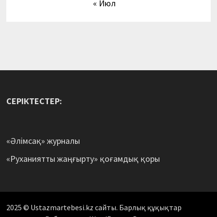
« Июл
СЕРІКТЕСТЕР:
«Әлімсақ» журналы
«Руханиятты жаңғырту» қоғамдық қоры
2025 © Ustazmartebesi.kz сайты. Барлық құқықтар