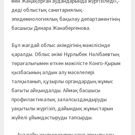
мен Жаңақорған аудандарында жүргізіледі»,-
деді облыстық санитариялық-
эпидемиологиялық бақылау департаментінің
басшысы Динара Жанабергенова.
Бұл жағдай облыс әкімдігінің мәжілісінде
қаралды. Облыс әкімі Нұрлыбек Нәлібаевтың
төрағалығымен өткен мәжілісте Конго-Қырым
қызбасының алдын алу мәселелері
талқыланып, құзырлы органдардың жұмыс
бағыты айқындалды. Аймақ басшысы
профилактикалық залалсыздандыруды
уақытылы жүргізіп, дайындық жұмыстарын
жүйелі ұйымдастыруды тапсырды.
— Ауа райы жылынысымен кене арқылы кең