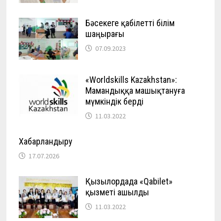
Бәсекеге қабілетті білім
шаңырағы
07.09.2023
«Worldskills Kazakhstan»:
Мамандыққа машықтануға
мүмкіндік берді
11.03.2022
Хабарландыру
17.07.2026
Қызылордада «Qabilet»
қызметі ашылды
11.03.2022