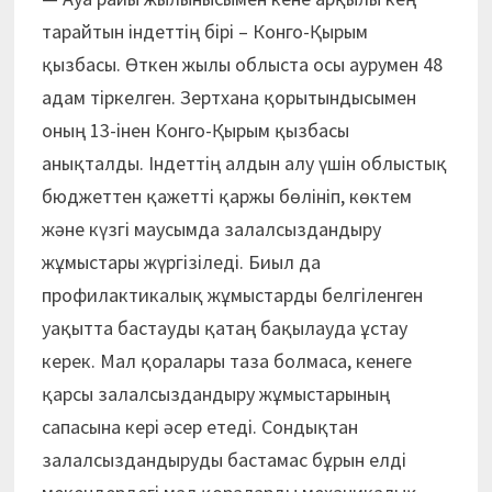
тарайтын індеттің бірі – Конго-Қырым
қызбасы. Өткен жылы облыста осы аурумен 48
адам тіркелген. Зертхана қорытындысымен
оның 13-інен Конго-Қырым қызбасы
анықталды. Індеттің алдын алу үшін облыстық
бюджеттен қажетті қаржы бөлініп, көктем
және күзгі маусымда залалсыздандыру
жұмыстары жүргізіледі. Биыл да
профилактикалық жұмыстарды белгіленген
уақытта бастауды қатаң бақылауда ұстау
керек. Мал қоралары таза болмаса, кенеге
қарсы залалсыздандыру жұмыстарының
сапасына кері әсер етеді. Сондықтан
залалсыздандыруды бастамас бұрын елді