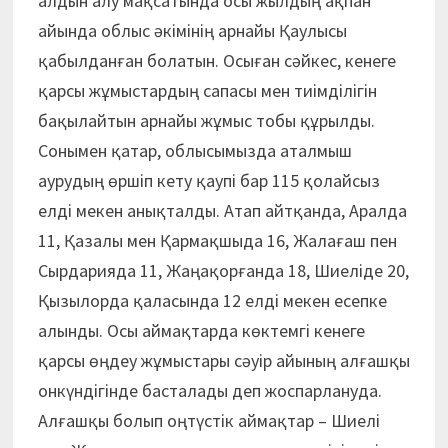
алдын алу мақсатында осы жылдың ақпан
айында облыс әкімінің арнайы Қаулысы
қабылданған болатын. Осыған сәйкес, кенеге
қарсы жұмыстардың сапасы мен тиімділігін
бақылайтын арнайы жұмыс тобы құрылды.
Сонымен қатар, облысымызда аталмыш
аурудың өршіп кету қаупі бар 115 қолайсыз
елді мекен анықталды. Атап айтқанда, Аралда
11, Қазалы мен Қармақшыда 16, Жалағаш пен
Сырдария­да 11, Жаңақорғанда 18, Шиеліде 20,
Қызылорда қаласында 12 елді мекен есепке
алынды. Осы аймақтарда көктемгі кенеге
қарсы өңдеу жұмыстары сәуір айының алғашқы
онкүндігінде басталады деп жоспарлануда.
Алғашқы болып оңтүстік аймақтар – Шиелі