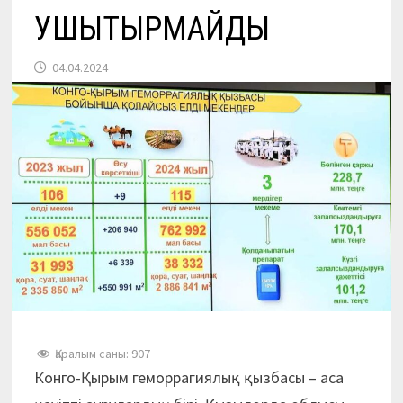
УШЫҚТЫРМАЙДЫ
04.04.2024
Қаралым саны:
907
Конго-Қырым геморрагиялық қызбасы – аса