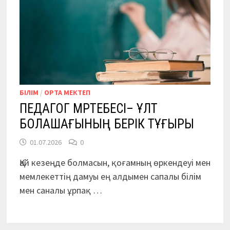
БІЛІМ
/
ОРТА МЕКТЕП
ПЕДАГОГ МӘРТЕБЕСІ– ҰЛТ
БОЛАШАҒЫНЫҢ БЕРІК ТҰҒЫРЫ
01.07.2026
0
Қай кезеңде болмасын, қоғамның өркендеуі мен
мемлекеттің дамуы ең алдымен сапалы білім
мен саналы ұрпақ …