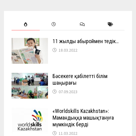
11 жылды абыроймен өтедік…
18.03.2022
Бәсекеге қабілетті білім
шаңырағы
07.09.2023
«Worldskills Kazakhstan»:
Мамандыққа машықтануға
мүмкіндік берді
11.03.2022