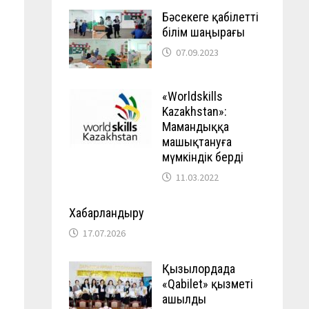
Бәсекеге қабілетті
білім шаңырағы
07.09.2023
«Worldskills
Kazakhstan»:
Мамандыққа
машықтануға
мүмкіндік берді
11.03.2022
Хабарландыру
17.07.2026
Қызылордада
«Qabilet» қызметі
ашылды