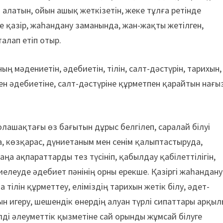
 алатын, ойын ашық жеткізетін, жеке тұлға ретінде
ге қазір, жаһандану заманында, жан-жақты жетілген,
алап етіп отыр.
ң мәдениетін, әдебиетін, тілін, салт-дәстүрін, тарихын,
мен әдебиетіне, салт-дәстүріне құрметпен қарайтын нағы
лашақтағы өз бағытын дұрыс белгілеп, саралай білуі
ана, көзқарас, дүниетаным мен сенім қалыптастыруда,
аңа ақпараттарды тез түсініп, қабылдау қабілеттілігін,
биелеуде әдебиет пәнінің орны ерекше. Қазіргі жаһандану
ілін құрметтеу, еліміздің тарихын жетік білу, әдет-
н игеру, шешендік өнердің алуан түрлі сипаттары арқыл
лді әлеуметтік қызметіне сай орынды жұмсай білуге