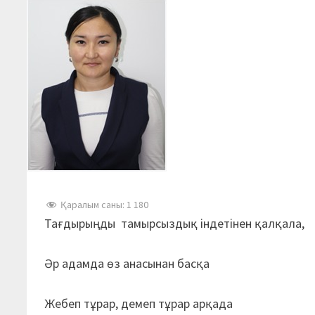
Қаралым саны:
1 180
Тағдырыңды тамырсыздық індетінен қалқала,
Әр адамда өз анасынан басқа
Жебеп тұрар, демеп тұрар арқада