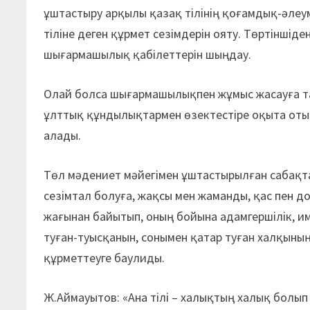
ұштастыру арқылы қазақ тілінің қоғамдық-әлеум
тіліне деген құрмет сезімдерін ояту. Төртіншіде
шығармашылық қабілеттерін шыңдау.
Олай болса шығармашылықпен жұмыс жасауға тал
ұлттық құндылықтармен өзектестіре оқыта отыр
алады.
Төл мәдениет мәйегімен ұштастырылған сабақтар 
сезімтал болуға, жақсы мен жаманды, қас пен д
жағынан байытып, оның бойына адамгершілік, има
туған-туысқанын, сонымен қатар туған халқының 
құрметтеуге баулиды.
Ж.Аймауытов: «Ана тілі – халықтың халық болып ж