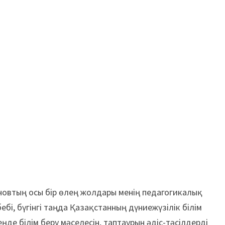
хановтың осы бір өлең жолдары менің педагогикалық
бі, бүгінгі таңда Қазақстанның дүниежүзілік білім
зеңде білім беру мәселесін, таптаурын әдіс-тәсілдерді