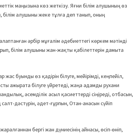
еттік маңызына көз жеткізу. Яғни білім алушының өз
н, білім алушыны жеке тұлға деп танып, оның
аптанған әрбір мұғалім әдебиеттегі көркем мәтінді
ып, білім алушыны жан-жақты қабілеттерін дамыта
жас буынды өз қадірін білуге, мейірімді, кеңпейіл,
осты ажырата білуге үйретеді, жаңа адамды рухани
ндылық, әсемділік асыл қасиеттерді сіңіреді, отбасын,
салт-дәстүрін, әдет-ғұрпын, Отан-анасын сүйіп
аралғаннан бергі жан дүниесінің айнасы, өсіп-өніп,