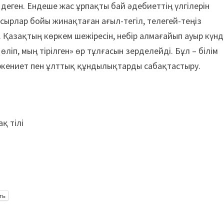
 деген. Ендеше жас ұрпақты бай әдебиеттің үлгілерін
сырлар бойы жинақтаған ағыл-тегіл, телегей-теңіз
 Қазақтың көркем шежіресін, небір алмағайып ауыр күнд
өліп, мың тірілген» өр тұлғасын зерделейді. Бұл – білім
ркениет пен ұлттық құндылықтарды сабақтастыру.
қ тілі
ть