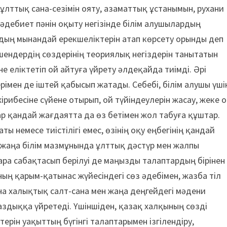
ұлттық сана-сезімін ояту, азаматтық ұстанымын, рухани
әдебиет пәнін оқыту негізінде білім алушылардың
ың мынандай ерекшеліктерін атап көрсету орынды деп
ешендердің сөздерінің теориялық негіздерін танытатын
е еліктетіп ой айтуға үйрету әлдеқайда тиімді. Әрі
рімен де іштей қабысып жатады. Себебі, білім алушы үші
рибесіне сүйене отырып, ой түйіндеулерін жасау, жеке 
 қандай жағдаятта да өз бетімен жол табуға құштар.
ты немесе тиістілігі емес, өзінің оқу еңбегінің қандай
, жаңа білім мазмұнында ұлттық дәстүр мен жалпы
зара сабақтасып берілуі де маңызды талаптардың бірінен
ың қарым-қатынас жүйесіндегі сөз әдебімен, жазба тіл
а халықтық салт-сана мен жаңа деңгейдегі мәдени
аздыққа үйретеді. Үшіншіден, қазақ халқының сөзді
терін уақыттың бүгінгі талаптарымен ізгілендіру,