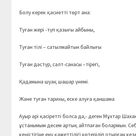
Болу керек қасиетті төрт ана:
Туған жері -түп қазығы айбыны,
Туған тілі – сатылмайтын байлығы
Туған дәстүр, салт-санасы –тірегі,
Қадамына шуақ шашар үнемі.
Және туған тарихы, еске алуға қаншама
Ауыр әрі қасіретті болса да,- деген Мұхтар Ша
ұстанымым десем артық айтпаған болармын. Себе
кеңістігіне ену қажеттілігі көтеріліп отырған ке