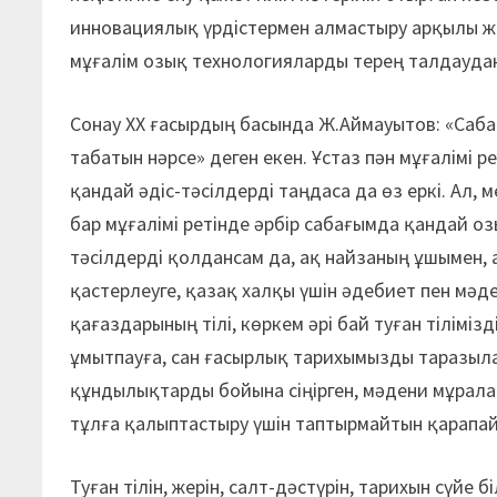
инновациялық үрдістермен алмастыру арқылы жа
мұғалім озық технологияларды терең талдаудан ө
Сонау ХХ ғасырдың басында Ж.Аймауытов: «Сабақ
табатын нә
рсе» деген екен. Ұстаз пән мұғалімі
қандай әдіс-тәсілдерді таңдаса да өз еркі. Ал, м
бар мұғалімі ретінде әрбір сабағымда қандай оз
тәсілдерді қолдансам да, ақ найзаның ұшымен, 
қастерлеуге, қазақ халқы үшін әдебиет пен мәдени
қағаздарының тілі, көркем әрі бай туған тіліміз
ұмытпауға, сан ғасырлық тарихымызды таразыла
құндылықтарды бойына сіңірген, мәдени мұрала
тұлға қалыптастыру үшін таптырмайтын қарапайы
Туған тілін, жерін, салт-дәстүрін, тарихын сүйе 