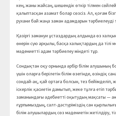
кең, жаны жайсаң, шешендік өткір тілмен сөйлей
қалыптасқан азамат болар сөзсіз. Ал, қоғам біз
рухани бай жаңа заман адамдарын тәрбиелеуді т
Қазіргі замануи ұстаздардың алдында өз халқыны
өнерін сүю арқылы, басқа халықтардың да тілі 
мәдениетті адам тәрбиелеу міндеті тұр.
Сондықтан оқу орнында әрбір білім алушының бо
үшін оларға берілетін білім өзегінде, өзіндіқ с
сондай-ақ, қай ортаға болсын, тез бейімделіп, ж
іскерлік қасиетін дамытып, жеке тұлға етіп тәр
заманындағы әдебиетті оқытудың мақсаты — ана т
ғұрпымыздың, салт-дәстүріміздің сан қырлылығы
білім алушылардың сөз мәдениетін жетілдіру, ті