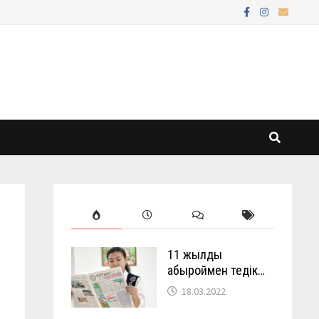
11 жылды
абыроймен өтедік…
18.03.2022