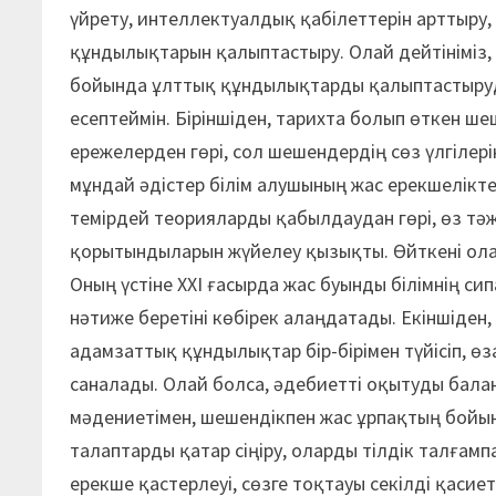
үйрету, интеллектуалдық қабілеттерін арттыру, 
құндылықтарын қалыптастыру. Олай дейтініміз, 
бойында ұлттық құндылықтарды қалыптастыруд
есептеймін. Біріншіден, тарихта болып өткен ш
ережелерден гөрі, сол шешендердің сөз үлгілерін
мұндай әдістер білім алушының жас ерекшелікте
темірдей теорияларды қабылдаудан гөрі, өз тәжі
қорытындыларын жүйелеу қызықты. Өйткені олар
Оның үстіне ХХІ ғасырда жас буынды білімнің сипа
нәтиже беретіні көбірек алаңдатады. Екіншіден
адамзаттық құндылықтар бір-бірімен түйісіп, ө
саналады. Олай болса, әдебиетті оқытуды балан
мәдениетімен, шешендікпен жас ұрпақтың бойын
талаптарды қатар сіңіру, оларды тілдік талғамп
ерекше қастерлеуі, сөзге тоқтауы секілді қасиет