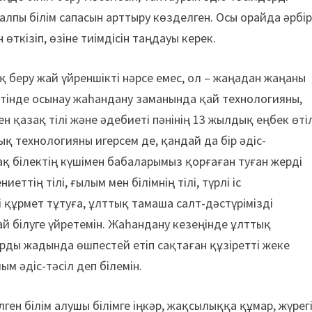
лпы білім сапасын арттыру көзделген. Осы орайда әрбі
ткізіп, өзіне тиімдісін таңдауы керек.
 беру жай үйреншікті нәрсе емес, ол – жаңадан жаңаны
 ретінде осынау жаһандану заманында қай технологияны,
ен қазақ тілі және әдебиеті пәнінің 13 жылдық еңбек өті
ық технологияны игерсем де, қандай да бір әдіс-
ақ білектің күшімен бабаларымыз қорғаған туған жерді
еттің тілі, ғылым мен білімнің тілі, түрлі іс
ді құрмет тұтуға, ұлттық тамаша салт-дәстүрімізді
й білуге үйретемін. Жаһандану кезеңінде ұлттық
рды жадында өшпестей етіп сақтаған құзіретті жеке
м әдіс-тәсіл деп білемін.
білген білім алушы білімге іңкәр, жақсылыққа құмар, жүрег