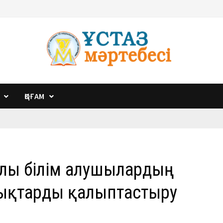
ҚОҒАМ
ылы білім алушылардың
ықтарды қалыптастыру