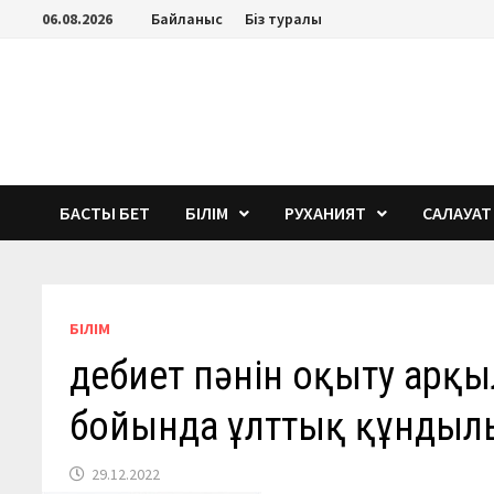
Перейти
06.08.2026
Байланыс
Біз туралы
к
содержимому
БАСТЫ БЕТ
БІЛІМ
РУХАНИЯТ
САЛАУАТ
БІЛІМ
Әдебиет пәнін оқыту арқ
бойында ұлттық құндыл
29.12.2022