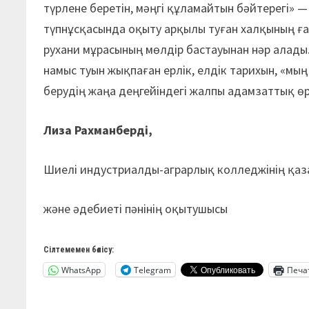
түрлене беретін, мәңгі құламайтын бәйтерегі» —
түпнұсқасында оқыту арқылы туған халқының ға
рухани мұрасының мөлдір бастауынан нәр алады.
намыс туын жықпаған ерлік, елдік тарихын, «мың 
берудің жаңа деңгейіндегі жалпы адамзаттық ө
Лиза Рахманберді,
Шиелі индустриалды-аграрлық колледжінің қаза
және әдебиеті пәнінің оқытушысы
Сілтемемен бөлісу:
WhatsApp
Telegram
Печа