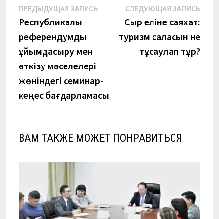
Навигация
Предыдущая
Сле
ПРЕДЫДУЩАЯ ЗАПИСЬ
СЛЕДУЮЩАЯ ЗАПИСЬ
запись:
запи
Республикалық
Сыр еліне саяхат:
по
референдумды
туризм саласын не
записям
ұйымдасыру мен
тұсаулап тұр?
өткізу мәселелері
жөніндегі семинар-
кеңес бағдарламасы
ВАМ ТАКЖЕ МОЖЕТ ПОНРАВИТЬСЯ