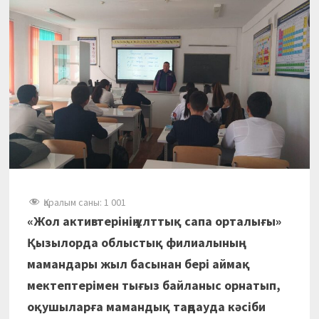
Қаралым саны:
1 001
«Жол активтерінің ұлттық сапа орталығы»
Қызылорда облыстық филиалының
мамандары жыл басынан бері аймақ
мектептерімен тығыз байланыс орнатып,
оқушыларға мамандық таңдауда кәсіби