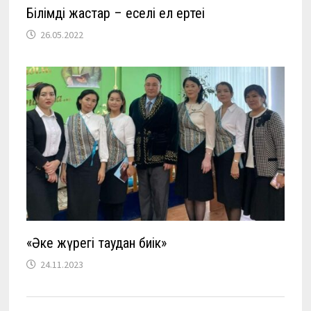
Білімді жастар – еңселі ел ертеңі
26.05.2022
«Әке жүрегі таудан биік»
24.11.2023