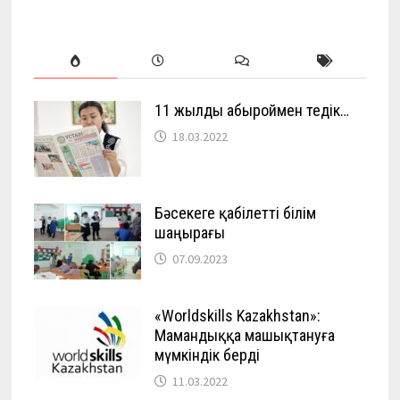
11 жылды абыроймен өтедік…
18.03.2022
Бәсекеге қабілетті білім
шаңырағы
07.09.2023
«Worldskills Kazakhstan»:
Мамандыққа машықтануға
мүмкіндік берді
11.03.2022