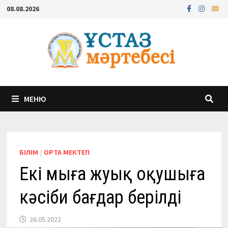
Перейти
08.08.2026
к
содержимому
МЕНЮ
БІЛІМ
/
ОРТА МЕКТЕП
Екі мыңға жуық оқушыға
кәсіби бағдар берілді
26.05.2022