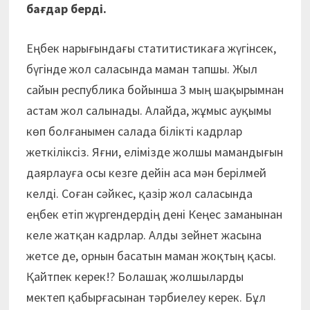
бағдар берді.
Еңбек нарығындағы статитистикаға жүгінсек,
бүгінде жол саласында маман тапшы. Жыл
сайын республика бойынша 3 мың шақырымнан
астам жол салынады. Алайда, жұмыс ауқымы
көп болғанымен салада білікті кадрлар
жеткіліксіз. Яғни, елімізде жолшы мамандығын
даярлауға осы кезге дейін аса мән берілмей
келді. Соған сәйкес, қазір жол саласында
еңбек етіп жүргендердің дені Кеңес заманынан
келе жатқан кадрлар. Алды зейнет жасына
жетсе де, орнын басатын маман жоқтың қасы.
Қайтпек керек!? Болашақ жолшыларды
мектеп қабырғасынан тәрбиелеу керек. Бұл