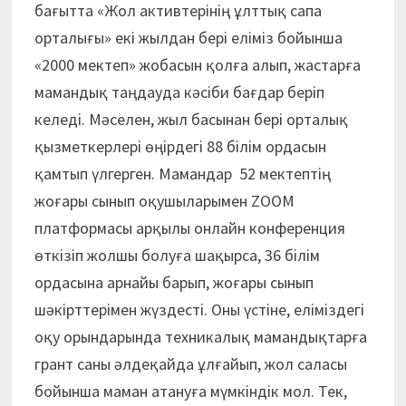
бағытта «Жол активтерінің ұлттық сапа
орталығы» екі жылдан бері еліміз бойынша
«2000 мектеп» жобасын қолға алып, жастарға
мамандық таңдауда кәсіби бағдар беріп
келеді. Мәселен, жыл басынан бері орталық
қызметкерлері өңірдегі 88 білім ордасын
қамтып үлгерген. Мамандар 52 мектептің
жоғары сынып оқушыларымен ZOOM
платформасы арқылы онлайн конференция
өткізіп жолшы болуға шақырса, 36 білім
ордасына арнайы барып, жоғары сынып
шәкірттерімен жүздесті. Оны үстіне, еліміздегі
оқу орындарында техникалық мамандықтарға
грант саны әлдеқайда ұлғайып, жол саласы
бойынша маман атануға мүмкіндік мол. Тек,