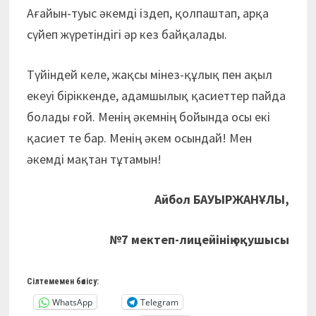
Ағайын-туыс әкемді іздеп, қолпаштап, арқа
сүйеп жүретіндігі әр кез байқалады.
Түйіндей келе, жақсы мінез-құлық пен ақыл
екеуі біріккенде, адамшылық қасиеттер пайда
болады ғой. Менің әкемнің бойында осы екі
қасиет те бар. Менің әкем осындай! Мен
әкемді мақтан тұтамын!
Айбол БАУЫРЖАНҰЛЫ,
№7 мектеп-лицейінің оқушысы
Сілтемемен бөлісу:
WhatsApp
Telegram