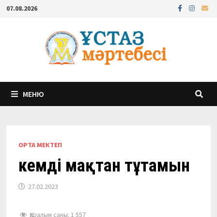
Перейти
07.08.2026
к
содержимому
МЕНЮ
ОРТА МЕКТЕП
Әкемді мақтан тұтамын
27.02.2023
Қаралым саны:
1 557