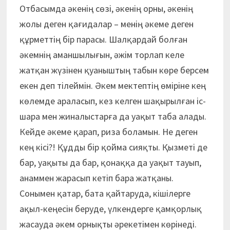
Отбасымда әкенің сөзі, әкенің орны, әкенің
жолы деген қағидалар – менің әкеме деген
құрметтің бір парасы. Шалқардай болған
әкемнің аманшылығын, әжім торлап келе
жатқан жүзінен қуаныштың табын көре берсем
екен деп тілеймін. Әкем мектептің өміріне кең
көлемде араласып, кез келген шақырылған іс-
шара мен жиналыстарға да уақыт таба алады.
Кейде әкеме қарап, риза боламын. Не деген
кең кісі?! Құдды бір қойма сияқты. Қызметі де
бар, уақыты да бар, қонаққа да уақыт тауып,
анаммен жарасып кетіп бара жатқаны.
Сонымен қатар, бата қайтаруда, кішілерге
ақыл-кеңесін беруде, үлкендерге қамқорлық
жасауда әкем орнықты әрекетімен көрінеді.