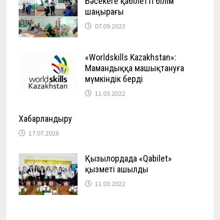
Бәсекеге қабілетті білім
шаңырағы
07.09.2023
«Worldskills Kazakhstan»:
Мамандыққа машықтануға
мүмкіндік берді
11.03.2022
Хабарландыру
17.07.2026
Қызылордада «Qabilet»
қызметі ашылды
11.03.2022