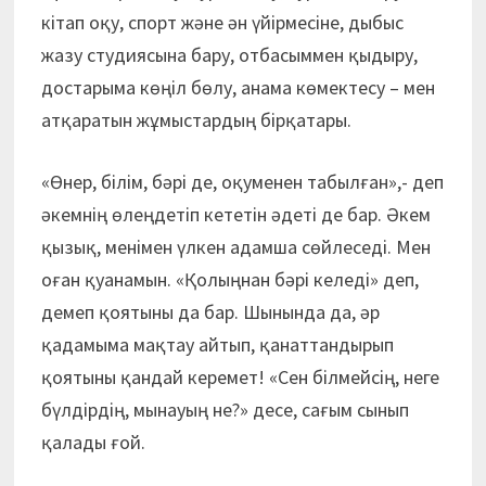
кітап оқу, спорт және ән үйірмесіне, дыбыс
жазу студиясына бару, отбасыммен қыдыру,
достарыма көңіл бөлу, анама көмектесу – мен
атқаратын жұмыстардың бірқатары.
«Өнер, білім, бәрі де, оқуменен табылған»,- деп
әкемнің өлеңдетіп кететін әдеті де бар. Әкем
қызық, менімен үлкен адамша сөйлеседі. Мен
оған қуа­намын. «Қолыңнан бәрі келеді» деп,
демеп қоятыны да бар. Шынында да, әр
қадамыма мақтау айтып, қанаттандырып
қоятыны қандай керемет! «Сен білмейсің, неге
бүлдірдің, мынауың не?» десе, сағым сынып
қалады ғой.