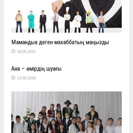
Мамандыққа деген махаббатың маңызды
26.05.2022
Ана – өмірдің шуағы
13.03.2026