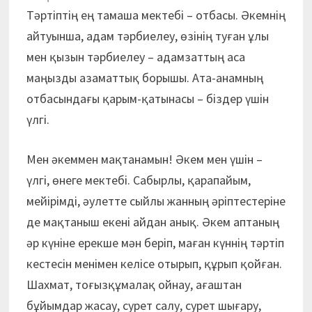
Тәртіптің ең тамаша мектебі – отбасы. Әкемнің
айтуынша, адам тәрбиелеу, өзінің туған ұлы
мен қызын тәрбиелеу – адамзаттың аса
маңызды азаматтық борышы. Ата-анамның
отбасындағы қарым-қатынасы – біздер үшін
үлгі.
Мен әкеммен мақтанамын! Әкем мен үшін –
үлгі, өнеге мектебі. Сабырлы, қарапайым,
мейірімді, әулетте сыйлы жанның әріптестеріне
де мақтаныш екені айдан анық. Әкем аптаның
әр күніне ерекше мән беріп, маған күннің тәртіп
кестесін менімен келісе отырып, құрып қойған.
Шахмат, тоғызқұмалақ ойнау, ағаштан
бұйымдар жасау, сурет салу, сурет шығару,