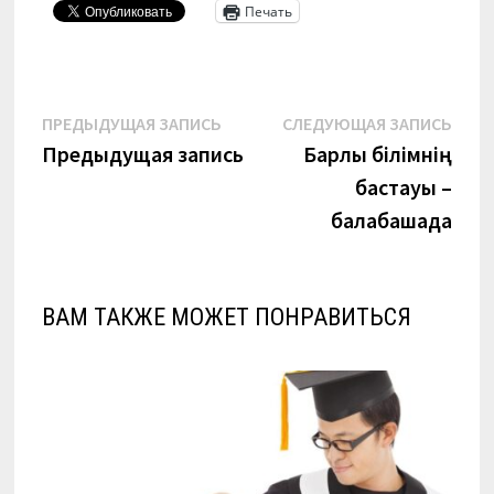
Печать
Навигация
Предыдущая
Сле
ПРЕДЫДУЩАЯ ЗАПИСЬ
СЛЕДУЮЩАЯ ЗАПИСЬ
запись:
запи
Предыдущая запись
Барлық білімнің
по
бастауы –
записям
балабақшада
ВАМ ТАКЖЕ МОЖЕТ ПОНРАВИТЬСЯ