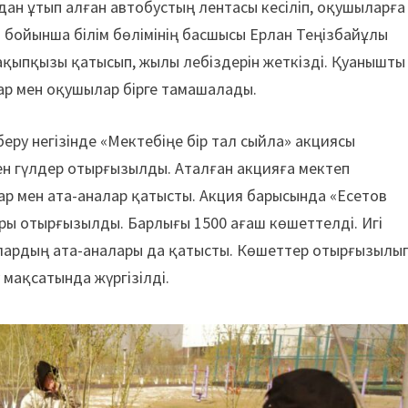
­дан ұтып алған авто­бустың лентасы ке­сіліп, оқушыларға
бойынша білім бөлімінің бас­шысы Ерлан Теңіз­байұлы
ақып­қызы қатысып, жылы лебіздерін жеткізді. Қуанышты
лар мен оқушылар бірге тамашалады.
беру негізінде «Мектебіңе бір тал сыйла» акциясы
н гүлдер отырғызылды. Аталған акцияға мектеп
р мен ата-аналар қатысты. Акция барысында «Есетов
ары отырғызылды. Барлығы 1500 ағаш көшеттелді. Игі
ылардың ата-аналары да қатысты. Көшеттер отырғызылып
мақсатында жүргізілді.