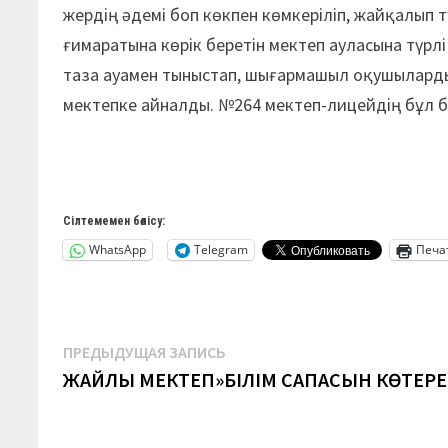
жердің әдемі боп көкпен көмкеріліп, жайқалып 
ғимаратына көрік беретін мектеп ауласына түрл
таза ауамен тыныстап, шығармашыл оқушылард
мектепке айналды. №264 мектеп-лицейдің бұл ба
Сілтемемен бөлісу:
WhatsApp
Telegram
Печа
Навигация
Предыдущая
ПРЕДЫДУЩАЯ ЗАПИСЬ
запись:
ЖАЙЛЫ МЕКТЕП»БІЛІМ САПАСЫН КӨТЕРЕ
по
записям