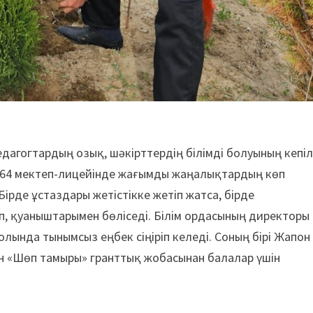
едагогтардың озық, шәкірттердің білімді болуының кепіл
64 мектеп-лицейінде жағымды жаңалықтардың көп
Бірде ұстаздары жетістікке жетіп жатса, бірде
, қуаныштарымен бөліседі. Білім ордасының директоры
лында тынымсыз еңбек сіңіріп келеді. Соның бірі Жапон
ан «Шөп тамыры» гранттық жобасынан балалар үшін