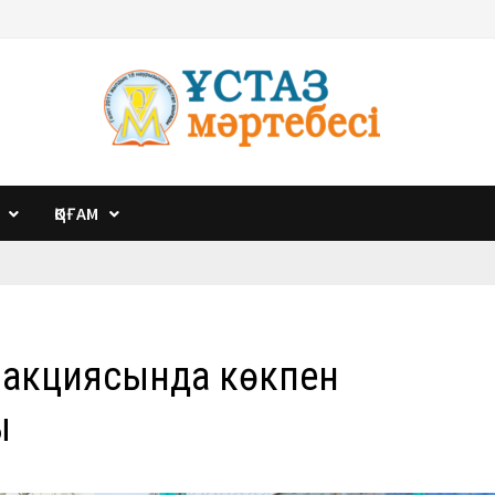
ҚОҒАМ
а» акциясында көкпен
ы