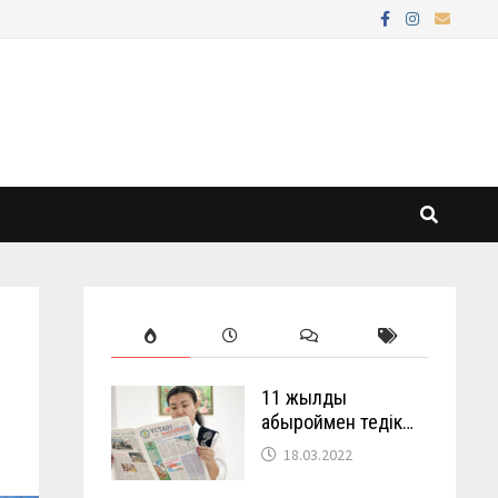
11 жылды
абыроймен өтедік…
18.03.2022