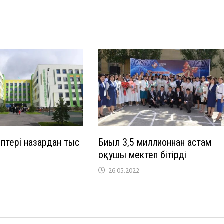
птері назардан тыс
Биыл 3,5 миллионнан астам
оқушы мектеп бітірді
26.05.2022