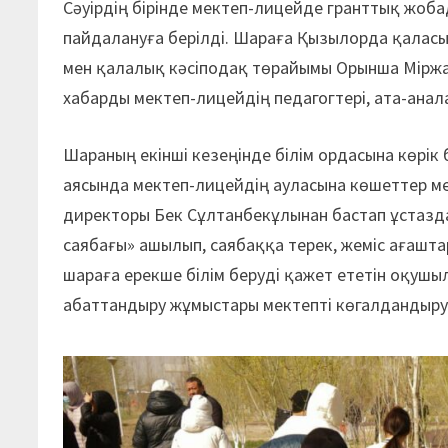
Сәуірдің бі­рінде мектеп-ли­цейде гранттық жоба
пай­далануға берілді. Шараға Қызылорда қаласы 
мен қала­лық кәсіподақ төр­айымы Орынша Мір­ж
хабарды мектеп-лицейдің педагогтері, ата-ана
Шараның екінші кезеңінде білім ордасына көрік 
аясында мектеп-лицейдің ауласына көшеттер ме
директоры Бек Сұлтанбекұлынан бастап ұстазда
саябағы» ашылып, саябаққа терек, жеміс ағашт
шараға ерекше білім беруді қажет ететін оқуш
абаттандыру жұмыстары мектепті көгалдандыру 