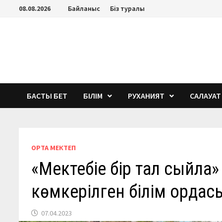
Перейти
08.08.2026
Байланыс
Біз туралы
к
содержимому
БАСТЫ БЕТ
БІЛІМ
РУХАНИЯТ
САЛАУАТ
ОРТА МЕКТЕП
«Мектебіңе бір тал сыйл
көмкерілген білім ордас
07.04.2023