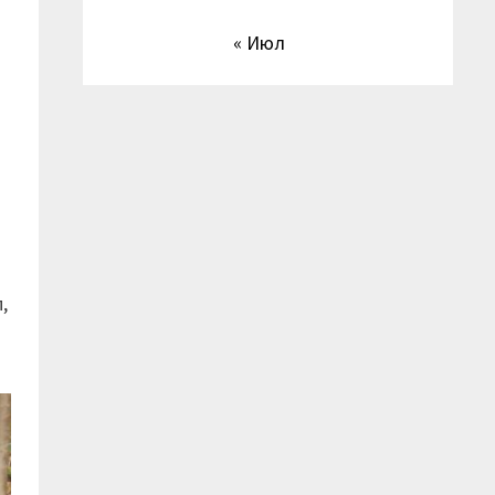
« Июл
,