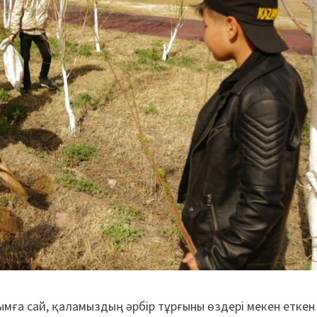
анымға сай, қаламыздың әрбір тұрғыны өздері мекен еткен