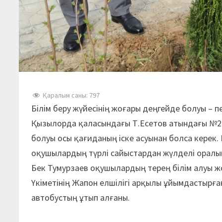
Қаралым саны:
797
Білім беру жүйесінің жоғары деңгейде болуы – п
Қызылорда қаласындағы Т.Есетов атындағы №2
болуы осы қағиданың іске асуынан болса керек. 
оқушылардың түрлі сайыстардан жүлделі оралып
Бек Тумурзаев оқушылардың терең білім алуы жо
Үкіметінің Жапон елшілігі арқылы ұйымдастырғ
автобустың ұтып алғаны.