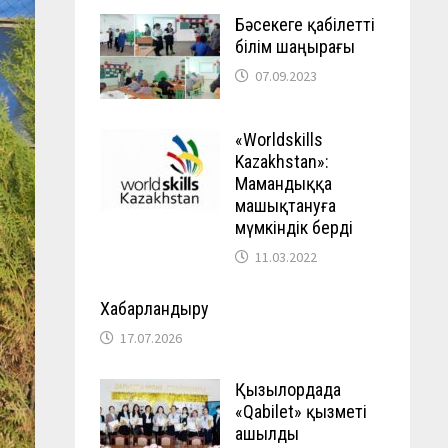
Бәсекеге қабілетті
білім шаңырағы
07.09.2023
«Worldskills
Kazakhstan»:
Мамандыққа
машықтануға
мүмкіндік берді
11.03.2022
Хабарландыру
17.07.2026
Қызылордада
«Qabilet» қызметі
ашылды