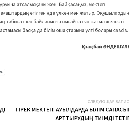
тұруына атсалысқаны жөн. Байқасаңыз, мектеп
і ағаштардың егілгенінде үлкен мән жатыр. Оқушыларды
ың табиғатпен байланысын нығайтатын жасыл желекті
стамасы басқа да білім ошақтарына үлгі болары сөзсіз.
Қазақбай ӘНДЕШҰЛ
ть
СЛЕДУЮЩАЯ ЗАПИ
ДІ
ТІРЕК МЕКТЕП: АУЫЛДАРДА БІЛІМ САПАСЫ
АРТТЫРУДЫҢ ТИІМДІ ТЕТІГ