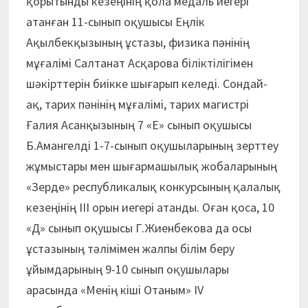
қорытынды кезеңінің қола медаль иегері
атанған 11-сынып оқушысы Еңлік
Ақылбекқызының ұстазы, физика пәнінің
мұғалімі Салтанат Асқарова біліктілігімен
шәкірттерін биікке шығарып келеді. Сондай-
ақ, тарих пәнінің мұғалімі, тарих магистрі
Ғалия Асанқызының 7 «Е» сынып оқушысы
Б.Амангелді 1-7-сынып оқушыларының зерттеу
жұмыстары мен шығармашылық жобаларының
«Зерде» республикалық конкурсының қалалық
кезеңінің ІІІ орын иегері атанды. Оған қоса, 10
«Д» сынып оқушысы Г.Жиенбекова да осы
ұстазының тәлімімен жалпы білім беру
ұйымдарының 9-10 сынып оқушылары
арасында «Менің кіші Отаным» IV