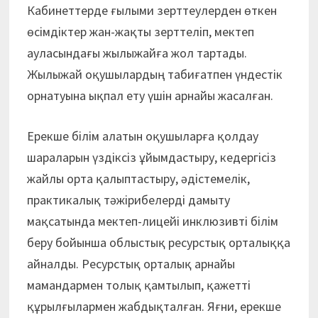
Кабинеттерде ғылыми зерттеулерден өткен
өсімдіктер жан-жақты зерттеліп, мектеп
ауласындағы жылыжайға жол тартады.
Жылыжай оқушылардың табиғатпен үндестік
орнатуына ықпал ету үшін арнайы жасалған.
Ерекше білім алатын оқушыларға қолдау
шараларын үздіксіз ұйымдастыру, кедергісіз
жайлы орта қалыптастыру, әдістемелік,
практикалық тәжірибелерді дамыту
мақсатында мектеп-лицейі инклюзивті білім
беру бойынша облыстық ресурстық орталыққа
айналды. Ресурстық орталық арнайы
мамандармен толық қамтылып, қажетті
құрылғылармен жабдықталған. Яғни, ерекше