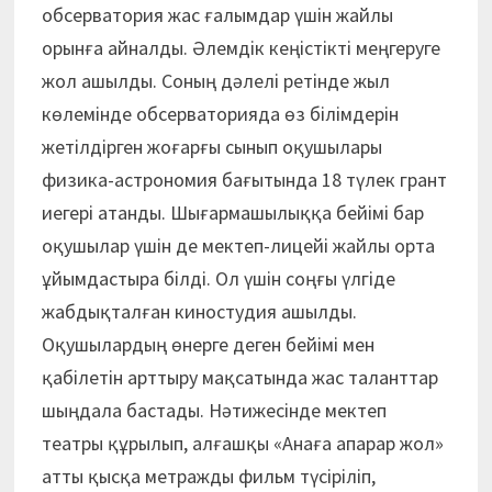
обсерватория жас ғалымдар үшін жайлы
орынға айналды. Әлемдік кеңістікті меңгеруге
жол ашылды. Соның дәлелі ретінде жыл
көлемінде обсерваторияда өз білімдерін
жетілдірген жоғарғы сынып оқушылары
физика-астрономия бағытында 18 түлек грант
иегері атанды. Шығармашылыққа бейімі бар
оқушылар үшін де мектеп-лицейі жайлы орта
ұйымдастыра білді. Ол үшін соңғы үлгіде
жабдықталған киностудия ашылды.
Оқушылардың өнерге деген бейімі мен
қабілетін арттыру мақсатында жас таланттар
шыңдала бастады. Нәтижесінде мектеп
театры құрылып, алғашқы «Анаға апарар жол»
атты қысқа метражды фильм түсіріліп,