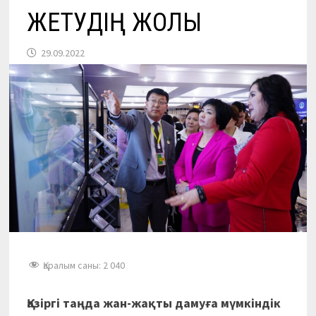
ЖЕТУДІҢ ЖОЛЫ
29.09.2022
Қаралым саны:
2 040
Қазіргі таңда жан-жақты дамуға мүмкіндік