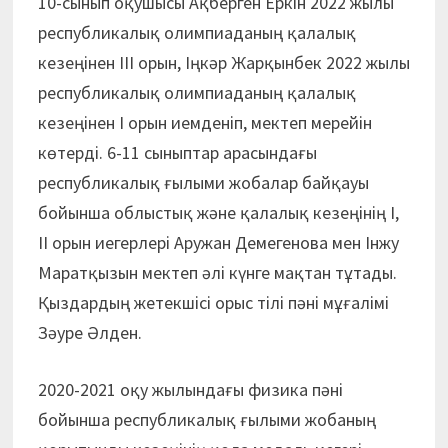
10-сынып оқушысы Ақберген Еркін 2022 жылы
республикалық олимпиаданың қалалық
кезеңінен ІІІ орын, Іңкәр Жарқынбек 2022 жылы
республикалық олимпиаданың қалалық
кезеңінен І орын иемденіп, мектеп мерейін
көтерді. 6-11 сыныптар арасындағы
республикалық ғылыми жобалар байқауы
бойынша облыстық және қалалық кезеңінің I,
II орын иегерлері Аружан Демегенова мен Інжу
Маратқызын мектеп әлі күнге мақтан тұтады.
Қыздардың жетекшісі орыс тілі пәні мұғалімі
Зәуре Әлден.
2020-2021 оқу жылындағы физика пәні
бойынша республикалық ғылыми жобаның