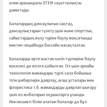
әлем арасындағы STEM сауаттылықты
дамытады.
Балалардың денсаулығын сақтау,
денсаулықтарын түзету үшін және спорттық
сайыстардың жүзу түріне баулу мақсатында
мектеп-лицейінде бассейн жасақталған.
Балаларды ерте жастан кәсіп түрлеріне баулу
мәселесі де жолға қойылған. Ол үшін арнайы
технология мамандары түрлі сала бойынша
тігін шеберлерін даярлау, ағаш ұсталары мен
флористика т.б. мамандарды даярлап шығару
үшін өз жобаларын оқушыларға ұсынды.
Инклюзивті білім алатын балалар да бұл