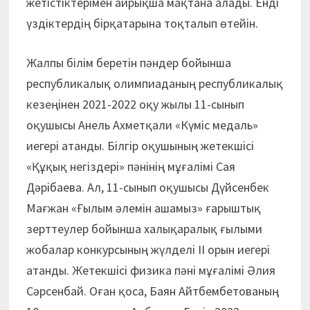
жетістіктерімен айрықша мақтана алады. Енді
үздіктердің бірқатарына тоқталып өтейін.
Жалпы білім беретін пәндер бойынша
республикалық олимпиаданың республикалық
кезеңінен 2021-2022 оқу жылы 11-сынып
оқушысы Анель Ахметқали «Күміс медаль»
иегері атанды. Білгір оқушының жетекшісі
«Құқық негіздері» пәнінің мұғалімі Сая
Дәрібаева. Ал, 11-сынып оқушысы Дүйсенбек
Мағжан «Ғылым әлемін ашамыз» ғарыштық
зерттеулер бойынша халықаралық ғылыми
жобалар конкурсының жүлделі II орын иегері
атанды. Жетекшісі физика пәні мұғалімі Әлия
Сәрсенбай. Оған қоса, Баян Айтбембетованың