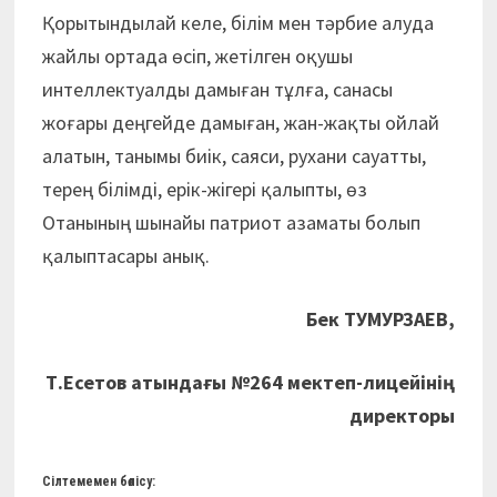
Қорытындылай келе, білім мен тәрбие алуда
жайлы ортада өсіп, жетілген оқушы
интеллектуалды дамыған тұлға, санасы
жоғары деңгейде дамыған, жан-жақты ойлай
алатын, танымы биік, саяси, рухани сауатты,
терең білімді, ерік-жігері қалыпты, өз
Отанының шынайы патриот азаматы болып
қалыптасары анық.
Бек ТУМУРЗАЕВ,
Т.Есетов атындағы №264 мектеп-лицейінің
директоры
Сілтемемен бөлісу: