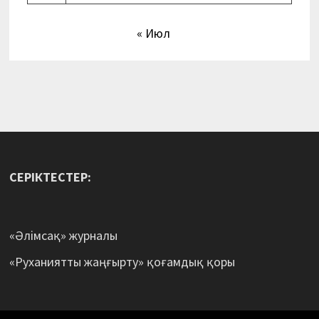
« Июл
СЕРІКТЕСТЕР:
«Әлімсақ» журналы
«Руханиятты жаңғырту» қоғамдық қоры