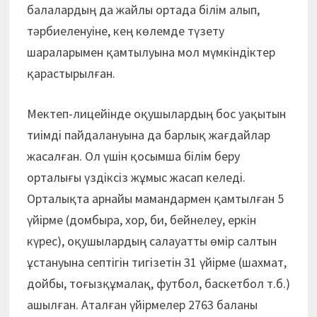
балалардың да жайлы ортада білім алып,
тәрбиеленуіне, кең көлемде түзету
шараларымен қамтылуына мол мүмкіндіктер
қарастырылған.
Мектеп-лицейінде оқушылардың бос уақытын
тиімді пайдалануына да барлық жағдайлар
жасалған. Ол үшін қосымша білім беру
орталығы үздіксіз жұмыс жасап келеді.
Орталықта арнайы мамандармен қамтылған 5
үйірме (домбыра, хор, би, бейнелеу, еркін
күрес), оқушылардың салауатты өмір салтын
ұстануына септігін тигізетін 31 үйірме (шахмат,
дойбы, тоғызқұмалақ, футбол, баскетбол т.б.)
ашылған. Аталған үйірмелер 2763 баланы