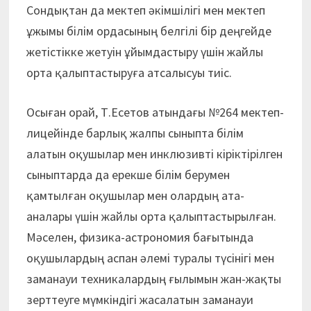
Сондықтан да мектеп әкімшілігі мен мектеп
ұжымы білім ордасының белгілі бір деңгейде
жетістікке жетуін ұйымдастыру үшін жайлы
орта қалыптастыруға атсалысуы тиіс.
Осыған орай, Т.Есетов атындағы №264 мектеп-
лицейінде барлық жалпы сыныпта білім
алатын оқушылар мен инклюзивті кіріктірілген
сыныптарда да ерекше білім берумен
қамтылған оқушылар мен олардың ата-
аналары үшін жайлы орта қалыптастырылған.
Мәселен, физика-астрономия бағытында
оқушылардың аспан әлемі туралы түсінігі мен
заманауи техникалардың ғылымын жан-жақты
зерттеуге мүмкіндігі жасалатын заманауи