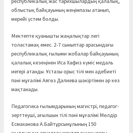
республикалық жас тарихшылардың қалалық,
облыстық байқауының жеңімпазы атанып,
мерейі үстем болды.
Мектепте қуанышты жаңалықтар легі
толастамақ емес. 2-7 сыныптар арасындағы
республикалық ғылыми жобалар байқауының
қалалық кезеңінен Иса Хафиз күміс медаль
иегері атанды. Ұстазы орыс тілі мен әдебиеті
пәні мұғалімі Аягөз Далиева шәкіртімен әр кез
мақтанады.
Педагогика ғылымдарының магистрі, педагог-
зерттеуші, ағылшын тілі пәні мұғалімі Мөлдір
Есмаханова А.Байтұрсынұлының 150
жылдығына арналған мектеп оқушылары