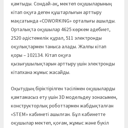
қамтыды. Сондай-ақ, мектеп оқушыларының
кітап оқуға деген құштарлығын арттыру
мақсатында «COWORKING» орталығы ашылды.
Орталықта оқушылар 4625 көркем әдебиет,
2520 әдістемелік құрал, 511 электронды
оқулықтармен таныса алады. Жалпы кітап
қоры – 102134. Кітап оқуға
қызығушылықтарын арттыру үшін электронды
кітапхана жұмыс жасайды.
Оқытудың біріктірілген тәсілімен оқушыларды
қамтамасыз ету үшін 3D модельдеу зонасымен,
конструкторлық роботтармен жабдықталған
«STEM» кабинеті ашылған. Бұл кабинетте
оқушылар мектеп, қоғам, жұмыс және бүкіл