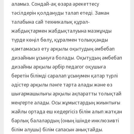
аламыз. Сондай-ақ өзара әрекеттесу
тәсілдерін қолдануды талап етеді. Заман
талабына сай техникалық құрал-
жабдықтармен жабдықталуына мазмұнды
түрде көңіл бөлу, құралмен толыққанды
қамтамасыз ету арқылы оқытудың әмбебап
дизайнын ұсынуға болады. Оқытудың әмбебап
дизайны арқылы әрбір педагог оқушыға
беретін білімді саралап ұсынумен қатар түрлі
әдістер арқылы пәнге тарта алады және өз
шығармашылығы арқылы ақпаратты толықтай
меңгерте алады. Осы жұмыстардың жиынтығы
жайлы ортада еш кедергісіз білім алып жатқан
барлық балалардың (оның ішінде инклюзивті
білім алушы) білім сапасын анықтайды.