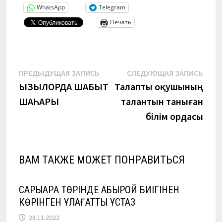
WhatsApp
Telegram
Печать
Навигация
Предыдущая
Сле
ПРЕДЫДУЩАЯ ЗАПИСЬ
СЛЕДУЮЩАЯ ЗАПИСЬ
запись:
запи
ҚЫЗЫЛОРДА ШАБЫТ
Талапты оқушының
по
ШАҺАРЫ
талантын таныған
записям
білім ордасы
ВАМ ТАКЖЕ МОЖЕТ ПОНРАВИТЬСЯ
САРЫАРҚА ТӨРІНДЕ АБЫРОЙ БИІГІНЕН
КӨРІНГЕН ҰЛАҒАТТЫ ҰСТАЗ
28.11.2022