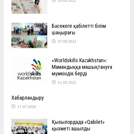
18.03.2022
Бәсекеге қабілетті білім
шаңырағы
07.09.2023
«Worldskills Kazakhstan»:
Мамандыққа машықтануға
мүмкіндік берді
11.03.2022
Хабарландыру
17.07.2026
Қызылордада «Qabilet»
қызметі ашылды