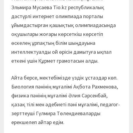
Эльмира Мусаева Tio.kz республикалық
дәстүрлі интернет олимпиада порталы
ұйымдастырған қашықтық олимпиадасында
оқушылары жоғары көрсеткіш көрсетіп
өскелең ұрпақтың білім шыңдауына
интеллектуалды ой өрісін дамытуға ықпал
еткені үшін Құрмет грамотасын алды.
Айта берсе, мектебімізде үздік ұстаздар көп.
Биология пәнінің мұғалімі Ақбота Рахменова,
физика пәнінің мұғалімі Әлия Сәрсенбай,
қазақ тілі мен әдебиеті пәні мұғалімі, педагог-
зерттеуші Гүлмира Төлендиеваларды
ерекшелеп айтар едім.