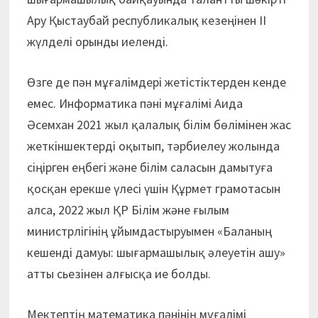
Ару Қыстаубай республикалық кезеңінен ІІ
жүлделі орынды иеленді.
Өзге де пән мұғалімдері жетістіктерден кенде
емес. Информатика пәні мұғалімі Аида
Әсемхан 2021 жыл қалалық білім бөлімінен жас
жеткіншектерді оқытып, тәрбиелеу жолында
сіңірген еңбегі және білім саласын дамытуға
қосқан ерекше үлесі үшін Құрмет грамотасын
алса, 2022 жыл ҚР Білім және ғылым
министрлігінің ұйымдастыруымен «Баланың
кешенді дамуы: шығармашылық әлеуетін ашу»
атты сьезінен алғысқа ие болды.
Мектептің математика пәнінің мұғалімі