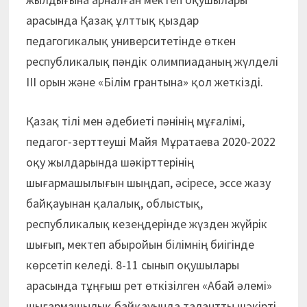
арасында Қазақ ұлттық қыздар
педагогикалық университетінде өткен
республикалық пәндік олимпиаданың жүлделі
III орын және «Білім грантына» қол жеткізді.
Қазақ тілі мен әдебиеті пәнінің мұғалімі,
педагог-зерттеуші Майя Мұратаева 2020-2022
оқу жылдарында шәкірттерінің
шығармашылығын шыңдап, әсіресе, эссе жазу
байқауынан қалалық, облыстық,
республикалық кезеңдерінде жүзден жүйрік
шығып, мектеп абыройын білімнің биігінде
көрсетіп келеді. 8-11 сынып оқушылары
арасында тұңғыш рет өткізілген «Абай әлемі»
шығармашылық байқауында талантты шәкірті