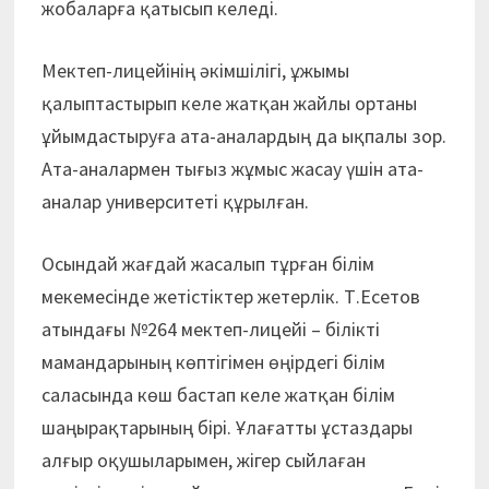
жобаларға қатысып келеді.
Мектеп-лицейінің әкімшілігі, ұжымы
қалыптастырып келе жатқан жайлы ортаны
ұйымдастыруға ата-аналардың да ықпалы зор.
Ата-аналармен тығыз жұмыс жасау үшін ата-
аналар университеті құрылған.
Осындай жағдай жасалып тұрған білім
мекемесінде жетістіктер жетерлік. Т.Есетов
атындағы №264 мектеп-лицейі – білікті
мамандарының көптігімен өңірдегі білім
саласында көш бастап келе жатқан білім
шаңырақтарының бірі. Ұлағатты ұстаздары
алғыр оқушыларымен, жігер сыйлаған