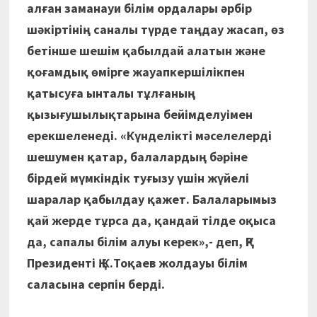
алған заманауи білім ордалары әрбір
шәкіртінің саналы түрде таңдау жасап, өз
бетінше шешім қабылдай алатын және
қоғамдық өмірге жауапкершілікпен
қатысуға ынталы тұлғаның
қызығушылықтарына бейімделуімен
ерекшеленеді. «Күнделікті мәселелерді
шешумен қатар, балалардың бәріне
бірдей мүмкіндік туғызу үшін жүйелі
шаралар қабылдау қажет. Балаларымыз
қай жерде тұрса да, қандай тілде оқыса
да, сапалы білім алуы керек»,- деп, ҚР
Президенті Қ.К.Тоқаев жолдауы білім
саласына серпін берді.