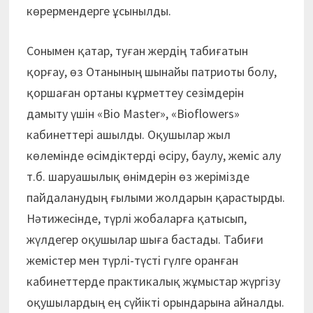
көрермендерге ұсынылды.
Сонымен қатар, туған жердің табиғатын
қорғау, өз Отанының шынайы патриоты болу,
қоршаған ортаны кұрметтеу сезімдерін
дамыту үшін «Bio Master», «Bioflowers»
кабинеттері ашылды. Оқушылар жыл
көлемінде өсімдіктерді өсіру, баулу, жеміс алу
т.б. шаруашылық өнімдерін өз жерімізде
пайдаланудың ғылыми жолдарын қарастырды.
Нәтижесінде, түрлі жобаларға қатысып,
жүлдегер оқушылар шыға бастады. Табиғи
жемістер мен түрлі-түсті гүлге оранған
кабинеттерде практикалық жұмыстар жүргізу
оқушылардың ең сүйікті орындарына айналды.