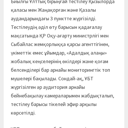
Биылғы Ұлттық бірыңғай тестілеу Қызылорда
қаласы мен Жаңақорған және Қазалы
аудандарындағы 3 пунктте жүргізілді.
Тестілеудің әділ өту барысын қадағалау
мақсатында ҚР Оқу-ағарту министрлігі мен
Сыбайлас жемқорлыққа қарсы агенттігінен,
үкіметтік емес ұйымдар, «Адалдық алаңы»
жобалық кеңселерінің өкілдері және қоғам
белсенділері бар арнайы мониторингтік топ
мүшелері бақылады. Сондай-ақ, ҰБТ
жүргізілген әр аудитория арнайы
бейнебақылау камераларымен жабдықталып,
тестілеу барысы тікелей эфир арқылы
көрсетілді.