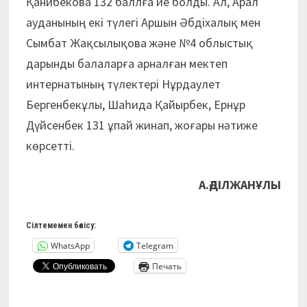
Қанибекова 132 баллға ие болды. Ал, Арал
ауданының екі түлегі Аршын Әбдіхалық мен
Сымбат Жақсылықова және №4 облыстық
дарынды балаларға арналған мектеп
интернатының түлектері Нұрдаулет
Бергенбекұлы, Шаһида Қайырбек, Ернұр
Дүйсенбек 131 ұпай жинап, жоғары нәтиже
көрсетті.
А.ӘДІЛЖАНҰЛЫ
Сілтемемен бөлісу:
WhatsApp
Telegram
Печать