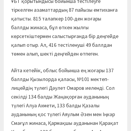
ҰБТ қорытындысы бойынша тестілеуге
тіркелген азаматтардың 87 пайызы емтиханға
қатысты. 815 талапкер 100-ден жоғары
баллды жинаса, бұл өткен жылғы
көрсеткіштермен салыстырғанда бір деңгейде
қалып отыр. Ал, 416 тестіленуші 49 баллдан
төмен алып, шекті деңгейден өтпеген.
Айта кетейік, облыс бойынша ең жоғары 137
баллды Қызылорда қаласы, №101 мектеп-
лицейдің түлегі Дәулет Омаров иеленді. Сол
секілді 134 балды Жаңақорған ауданының
түлегі Алуа Ахмети, 133 балды Қазалы
ауданының қос түлегі Аяулым Әзен мен Іңкәр
Смағұл жинаса, Қармақшы ауданынан Қарақат