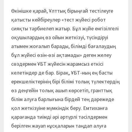
Өкінішке қарай, Ұлттық бірыңғай тестілеуге
қатысты кейбіреулер «тест жүйесі робот
сияқты тәрбиелеп жатыр. Бұл жүйе енгізілгелі
оқушылардың өз ойын жеткізуі, түсіндіруі
атымен жоғалып барады, білімді бағалаудың
бұл жүйесі өзін-өзі ақтамады» деген желеу
сөздермен ҰБТ жүйесін жарамсыз еткісі
келетіндер де бар. Бірақ, ҰБТ-ның ең басты
ерекшеліктерінің бірі білімі толық түлектердің
өз деңгейін толық ашып көрсетіп, гранттық
білім алуға барлығына бірдей тең дәрежеде
қол жеткізуіне мүмкіндік беру. Емтиханға
қарағанда тиімді әрі әртүрлі тәсілдермен
берілген жауап нұсқаларын таңдап алуға