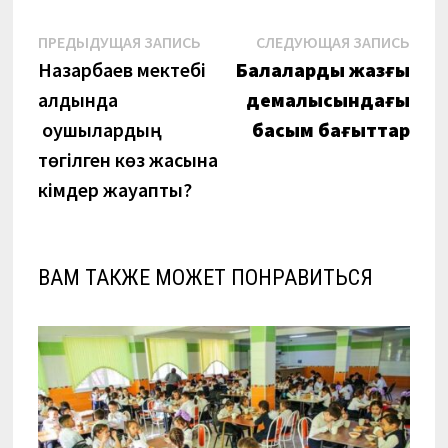
Навигация
Предыдущая
Сле
ПРЕДЫДУЩАЯ ЗАПИСЬ
СЛЕДУЮЩАЯ ЗАПИСЬ
запись:
запи
Назарбаев мектебі
Балалардың жазғы
по
алдында
демалысындағы
записям
оқушылардың
басым бағыттар
төгілген көз жасына
кімдер жауапты?
ВАМ ТАКЖЕ МОЖЕТ ПОНРАВИТЬСЯ