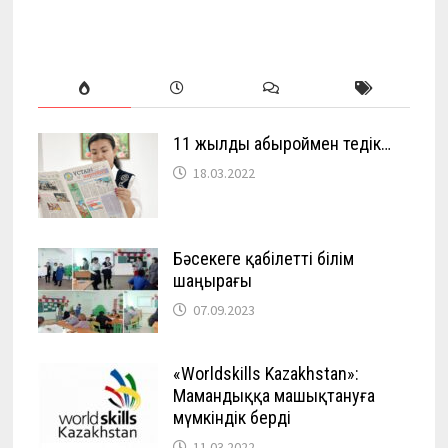
11 жылды абыроймен өтедік…
18.03.2022
Бәсекеге қабілетті білім
шаңырағы
07.09.2023
«Worldskills Kazakhstan»:
Мамандыққа машықтануға
мүмкіндік берді
11.03.2022