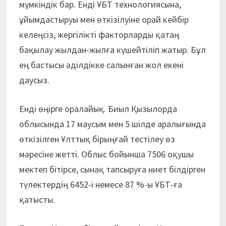
мүмкіндік бар. Енді ҰБТ технологиясына,
ұйымдастыруы мен өткізілуіне орай кейбір
келеңсіз, жергілікті факторларды қатаң
бақылау жылдан-жылға күшейтіліп жатыр. Бұл
ең бастысы әділдікке салынған жол екені
даусыз.
Енді өңірге оралайық. Биыл Қызылорда
облысында 17 маусым мен 5 шілде аралығында
өткізілген Ұлттық бірыңғай тестілеу өз
мәресіне жетті. Облыс бойынша 7506 оқушы
мектеп бітірсе, сынақ тапсыруға ниет білдірген
түлектердің 6452-і немесе 87 %-ы ҰБТ-ға
қатысты.