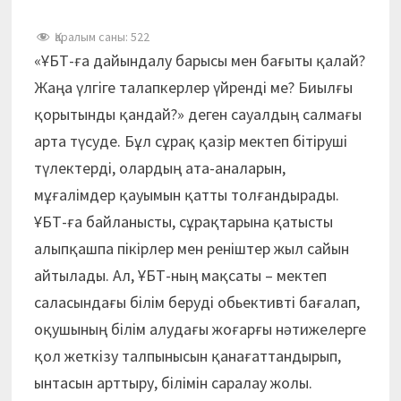
Қаралым саны:
522
«ҰБТ-ға дайындалу барысы мен бағыты қалай?
Жаңа үлгіге талапкерлер үйренді ме? Биылғы
қорытынды қандай?» деген сауалдың салмағы
арта түсуде. Бұл сұрақ қазір мектеп бітіруші
түлектерді, олардың ата-аналарын,
мұғалімдер қауымын қатты толғандырады.
ҰБТ-ға байланысты, сұрақтарына қатысты
алыпқашпа пікірлер мен реніштер жыл сайын
айтылады. Ал, ҰБТ-ның мақсаты – мектеп
саласындағы білім беруді обьективті бағалап,
оқушының білім алудағы жоғарғы нәтижелерге
қол жеткізу талпынысын қанағаттандырып,
ынтасын арттыру, білімін саралау жолы.