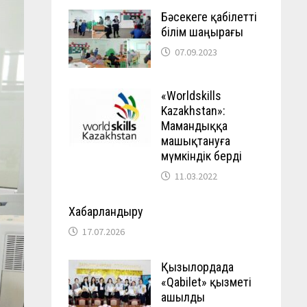
Бәсекеге қабілетті
білім шаңырағы
07.09.2023
«Worldskills
Kazakhstan»:
Мамандыққа
машықтануға
мүмкіндік берді
11.03.2022
Хабарландыру
17.07.2026
Қызылордада
«Qabilet» қызметі
ашылды