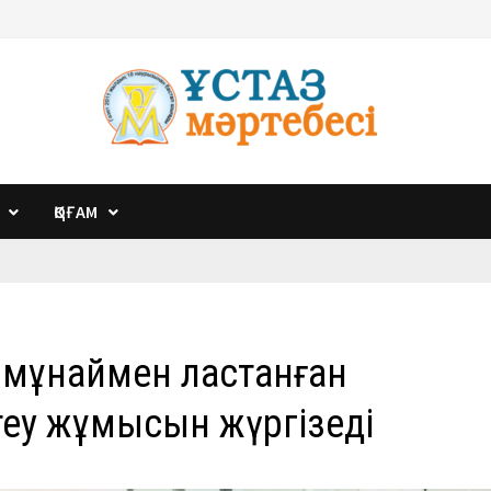
ҚОҒАМ
 мұнаймен ластанған
еу жұмысын жүргізеді