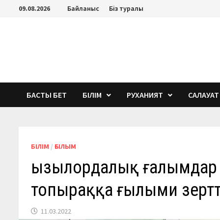
Перейти
09.08.2026
Байланыс
Біз туралы
к
содержимому
БАСТЫ БЕТ
БІЛІМ
РУХАНИЯТ
САЛАУАТ
БІЛІМ
/
ҒЫЛЫМ
Қызылордалық ғалымдар
топыраққа ғылыми зертт
11.03.2022