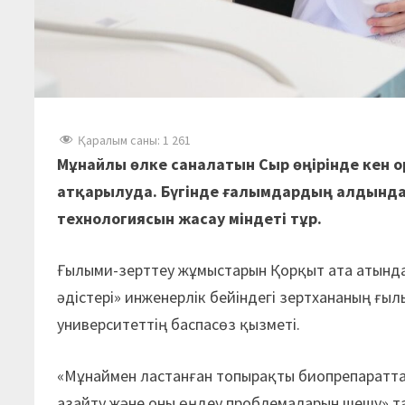
Қаралым саны:
1 261
Мұнайлы өлке саналатын Сыр өңірінде кен
атқарылуда. Бүгінде ғалымдардың алдында
технологиясын жасау міндеті тұр.
Ғылыми-зерттеу жұмыстарын Қорқыт ата атынд
әдістері» инженерлік бейіндегі зертхананың ғы
университеттің баспасөз қызметі.
«Мұнаймен ластанған топырақты биопрепаратта
азайту және оны өңдеу проблемаларын шешу» т