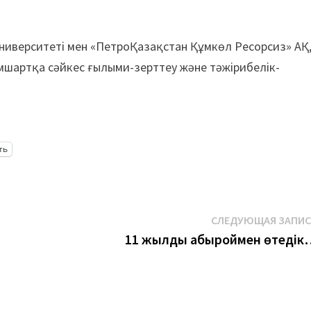
ниверситеті мен «ПетроҚазақстан Құмкөл Ресорсиз» АҚ
мшартқа сәйкес ғылыми-зерттеу және тәжірибелік-
ть
СЛЕДУЮЩАЯ ЗАПИ
11 жылды абыроймен өтедік