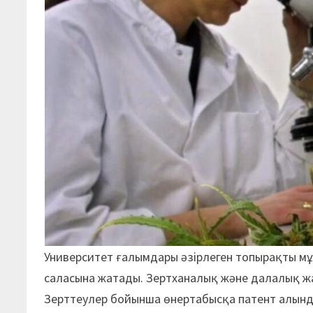
Университет ғалымдары әзірлеген топырақты мұ
саласына жатады. Зертханалық және далалық жа
Зерттеулер бойынша өнертабысқа патент алын