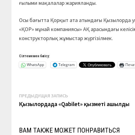
ғылыми мақалалар жарияланды.
Осы бағытта Қорқыт ата атындағы Қызылорда у
«ҚОР» мұнай компаниясы» АҚ арасындағы келісі
конструкторлық жұмыстар жүргізілмек.
Сілтемемен бөлісу:
WhatsApp
Telegram
Печа
Навигация
Предыдущая
ПРЕДЫДУЩАЯ ЗАПИСЬ
запись:
Қызылордада «Qabilet» қызметі ашылды
по
записям
ВАМ ТАКЖЕ МОЖЕТ ПОНРАВИТЬСЯ