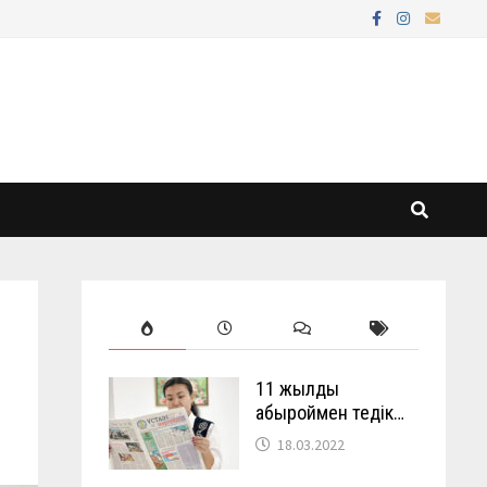
11 жылды
абыроймен өтедік…
18.03.2022