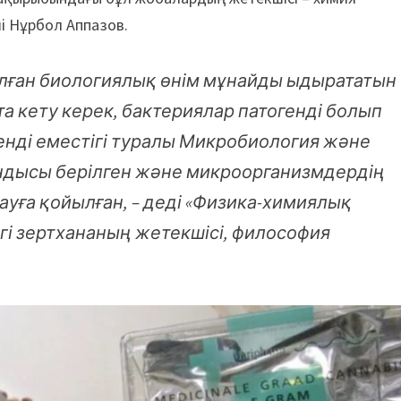
і Нұрбол Аппазов.
алған биологиялық өнім мұнайды ыдырататын
а кету керек, бактериялар патогенді болып
нді еместігі туралы Микробиология және
дысы берілген және микроорганизмдердің
уға қойылған, – деді «Физика-химиялық
егі зертхананың жетекшісі, философия