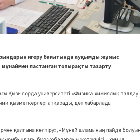
 орындарын игеру бағытында ауқымды жұмыс
 мұнаймен ластанған топырақты тазарту
ағы Қызылорда университеті «Физика-химиялық талдау
лыми қызметкерлері атқарады, деп хабарлады
рмен қалпына келтіру», «Мұнай шламының пайда болуы
ақырыбындағы бұл жобалардың жетекшісі – химия