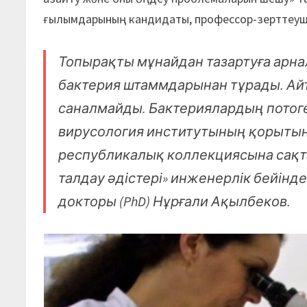
ғылымдарының кандидаты, профессор-зерттеуш
Топырақты мұнайдан тазартуға арн
бактерия штаммдарынан тұрады. Айт
саналмайды. Бактериялардың потоге
вирусология институтының қорытын
республикалық коллекциясына сақта
талдау әдістері» инженерлік бейінд
докторы (PhD) Нұрғали Ақылбеков.