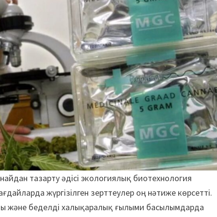
найдан тазарту әдісі экологиялық биотехнология
ғдайларда жүргізілген зерттеулер оң нәтиже көрсетті.
ды және беделді халықаралық ғылыми басылымдарда