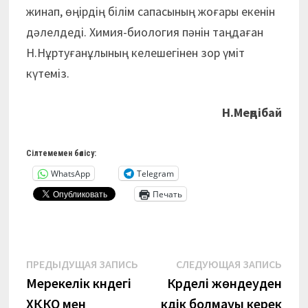
жинап, өңірдің білім сапасының жоғары екенін
дәлелдеді. Химия-биология пәнін таңдаған
Н.Нұртуғанұлының келешегінен зор үміт
күтеміз.
Н.Меңдібай
Сілтемемен бөлісу:
WhatsApp
Telegram
Печать
Навигация
Предыдущая
Сле
ПРЕДЫДУЩАЯ ЗАПИСЬ
СЛЕДУЮЩАЯ ЗАПИСЬ
запись:
запи
Мерекелік күндегі
Күрделі жөндеуден
по
ХҚКО мен
күдік болмауы керек