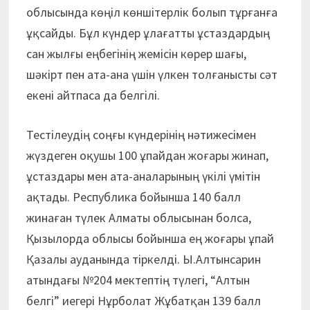
облысында көңіл көншітерлік болып тұрғанға
ұқсайды. Бұл күндер ұлағатты ұстаздардың
сан жылғы еңбегінің жемісін көрер шағы,
шәкірт пен ата-ана үшін үлкен толғанысты сәт
екені айтпаса да белгілі.
Тестілеудің соңғы күндерінің нәтижесімен
жүздеген оқушы 100 ұпайдан жоғары жинап,
ұстаздары мен ата-аналарының үкілі үмітін
ақтады. Республика бойынша 140 балл
жинаған түлек Алматы облысынан болса,
Қызылорда облысы бойынша ең жоғары ұпай
Қазалы ауданында тіркелді. Ы.Алтынсарин
атындағы №204 мектептің түлегі, “Алтын
белгі” иегері Нұрболат Жұбатқан 139 балл