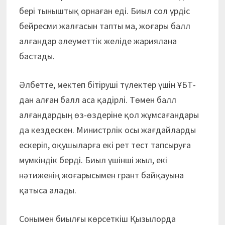
бері тыныштық орнаған еді. Биыл сол үрдіс
бейресми жалғасын тапты ма, жоғары балл
алғандар әлеуметтік желіде жариялана
бастады.
Әлбетте, мектеп бітіруші түлектер үшін ҰБТ-
дан алған балл аса қадірлі. Төмен балл
алғандардың өз-өздеріне қол жұмсағандары
да кездескен. Министрлік осы жағдайларды
ескеріп, оқушыларға екі рет тест тапсыруға
мүмкіндік берді. Биыл үшінші жыл, екі
нәтиженің жоғарысымен грант байқауына
қатыса алады.
Сонымен биылғы көрсеткіш Қызылорда