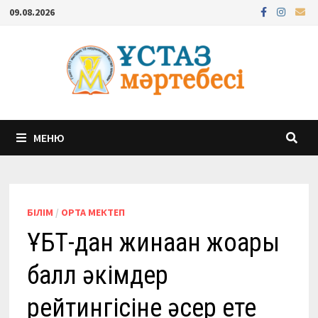
Перейти
09.08.2026
к
содержимому
МЕНЮ
БІЛІМ
/
ОРТА МЕКТЕП
ҰБТ-дан жинаған жоғары
балл әкімдер
рейтингісіне әсер ете