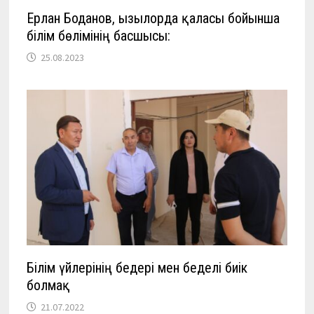
Ерлан Боданов, Қызылорда қаласы бойынша
білім бөлімінің басшысы:
25.08.2023
Білім үйлерінің бедері мен беделі биік
болмақ
21.07.2022