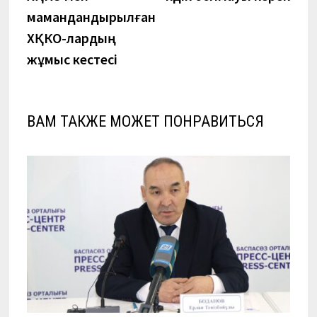
записям
мамандандырылған
ХҚКО-лардың
жұмыс кестесі
ВАМ ТАКЖЕ МОЖЕТ ПОНРАВИТЬСЯ