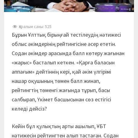
Қаралым саны:
525
Бұрын Ұлттық бірыңғай тестілеудің нәтижесі
облыс әкімдерінің рейтингісіне әсер ететін.
Содан әкімдер арасында балл көтеру жағынан
«жарыс» басталып кеткен. «Қарға баласын
аппағым» дейтіннің кері, қай әкім үлгірімі
нашар оқушының төмен балл жинап,
рейтингтің төменгі жағында тұрып, басы
салбырап, Үкімет басшысынан сөз естігісі
келеді дейсіз?
Кейін бұл қулықтың арты ашылып, ҰБТ
нәтижесін рейтингтен алып тастаған. Содан