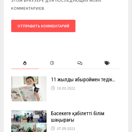
ЭТОМ БРАУЗЕРЕ ДЛЯ ПОСЛЕДУЮЩИХ МОИХ
КОММЕНТАРИЕВ.
11 жылды абыроймен өтедік…
18.03.2022
Бәсекеге қабілетті білім
шаңырағы
07.09.2023