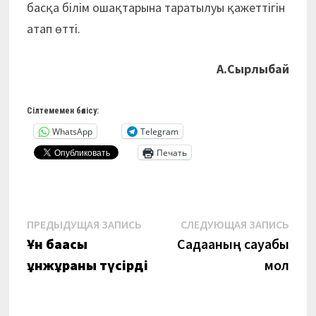
басқа білім ошақтарына таратылуы қажеттігін
атап өтті.
А.Сырлыбай
Сілтемемен бөлісу:
WhatsApp
Telegram
Печать
Навигация
Предыдущая
Сле
ПРЕДЫДУЩАЯ ЗАПИСЬ
СЛЕДУЮЩАЯ ЗАПИСЬ
запись:
запи
Ұ
н бағасы
Садақаның сауабы
по
ұнжұрғаны түсірді
мол
записям