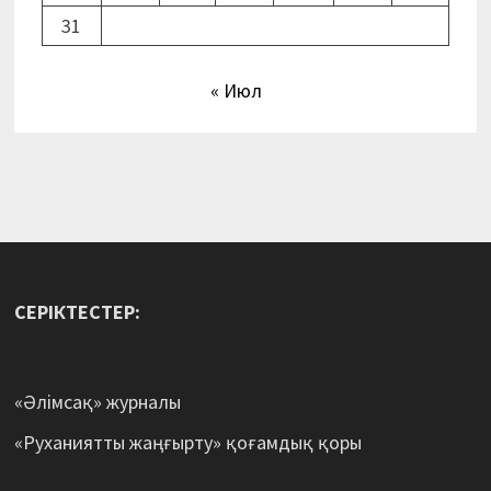
31
« Июл
СЕРІКТЕСТЕР:
«Әлімсақ» журналы
«Руханиятты жаңғырту» қоғамдық қоры