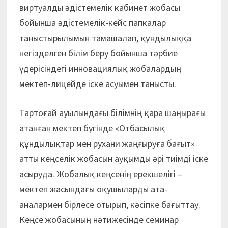
виртуалды әдістемелік кабинет жобасы
бойынша әдістемелік-кейс папкалар
таныстырылымын тамашалап, құндылыққа
негізделген білім беру бойынша тәрбие
үдерісіндегі инновациялық жобалардың
мектеп-лицейде іске асуымен танысты.
Тартоғай ауылындағы білімнің қара шаңырағы
атанған мектеп бүгінде «Отбасылық
құндылықтар мен рухани жаңғыруға бағыт»
атты кеңселік жобасын ауқымды әрі тиімді іске
асыруда. Жобалық кеңсенің ерекшелігі –
мектеп жасындағы оқушыларды ата-
аналармен бірлесе отырып, кәсіпке бағыттау.
Кеңсе жобасының нәтижесінде семинар