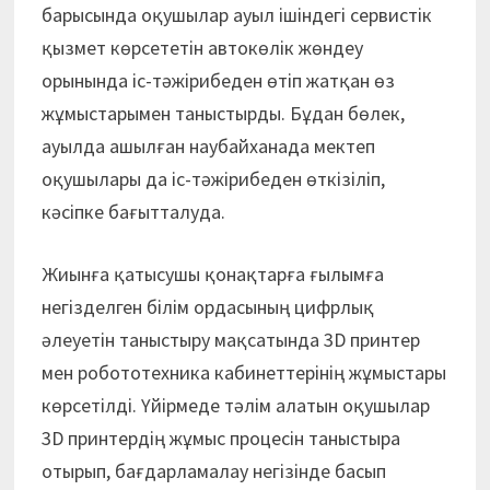
барысында оқушылар ауыл ішіндегі сервистік
қызмет көрсететін автокөлік жөндеу
орынында іс-тәжірибеден өтіп жатқан өз
жұмыстарымен таныстырды. Бұдан бөлек,
ауылда ашылған наубайханада мектеп
оқушылары да іс-тәжірибеден өткізіліп,
кәсіпке бағытталуда.
Жиынға қатысушы қонақтарға ғылымға
негізделген білім ордасының цифрлық
әлеуетін таныстыру мақсатында 3D принтер
мен робототехника кабинеттерінің жұмыстары
көрсетілді. Үйірмеде тәлім алатын оқушылар
3D принтердің жұмыс процесін таныстыра
отырып, бағдарламалау негізінде басып