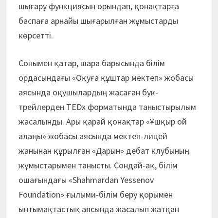
шығару функциясын орындап, қонақтарға
баспаға арнайы шығарылған жұмыстарды
көрсетті.
Сонымен қатар, шара барысында білім
ордасындағы «Оқуға құштар мектеп» жобасы
аясында оқушылардың жасаған бук-
трейлерден TEDx форматында таныстырылым
жасалынды. Ары қарай қонақтар «Ұшқыр ой
алаңы» жобасы аясында мектеп-лицей
жанынан құрылған «Дарын» дебат клубының
жұмыстарымен танысты. Сондай-ақ, білім
ошағындағы «Shahmardan Yessenov
Foundation» ғылыми-білім беру қорымен
ынтымақтастық аясында жасалып жатқан