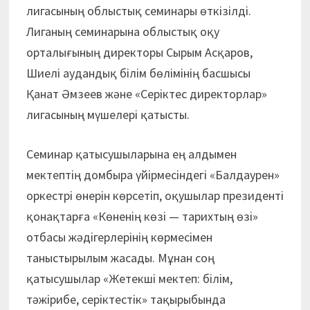
лигасының облыстық семинары өткізілді.
Лиганың семинарына облыстық оқу
орталығының директоры Сырым Асқаров,
Шиелі аудандық білім бөлімінің басшысы
Қанат Әмзеев және «Серіктес директорлар»
лигасының мүшелері қатысты.
Семинар қатысушыларына ең алдымен
мектептің домбыра үйірмесіндегі «Балдаурен»
оркестрі өнерін көрсетіп, оқушылар президенті
қонақтарға «Көненің көзі — тарихтың өзі»
отбасы жәдігерлерінің көрмесімен
таныстырылым жасады. Мұнан соң
қатысушылар «Жетекші мектеп: білім,
тәжірибе, серіктестік» тақырыбында