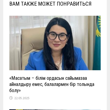
ВАМ ТАКЖЕ МОЖЕТ ПОНРАВИТЬСЯ
«Мақсатым – білім ордасын сайқымазаққа
айналдыру емес, балалармен бір толқында
болу»
22.05.2025