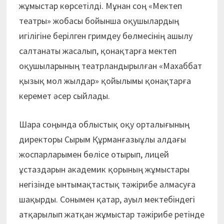
жұмыстар көрсетілді. Мұнан соң «Мектеп
театры» жобасы бойынша оқушылардың
игілігіне берілген гримдеу бөлмесінің ашылу
салтанаты жасалып, қонақтарға мектеп
оқушыларының театрландырылған «Махаббат
қызық мол жылдар» қойылымы қонақтарға
керемет әсер сыйлады.
Шара соңында облыстық оқу орталығының
директоры Сырым Құрманғазыұлы алдағы
жоспарларымен бөлісе отырып, лицей
ұстаздарын академик қорының жұмыстары
негізінде ынтымақтастық тәжірибе алмасуға
шақырды. Сонымен қатар, ауыл мектебіндегі
атқарылып жатқан жұмыстар тәжірибе ретінде