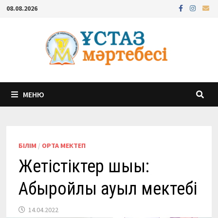
Перейти
08.08.2026
к
содержимому
МЕНЮ
БІЛІМ
/
ОРТА МЕКТЕП
Жетістіктер шыңы:
Абыройлы ауыл мектебі
14.04.2022