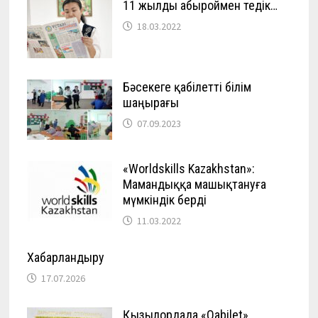
11 жылды абыроймен өтедік…
18.03.2022
Бәсекеге қабілетті білім
шаңырағы
07.09.2023
«Worldskills Kazakhstan»:
Мамандыққа машықтануға
мүмкіндік берді
11.03.2022
Хабарландыру
17.07.2026
Қызылордада «Qabilet»