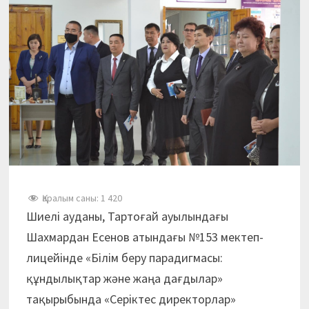
Қаралым саны:
1 420
Шиелі ауданы, Тартоғай ауылындағы
Шахмардан Есенов атындағы №153 мектеп-
лицейінде «Білім беру парадигмасы:
құндылықтар және жаңа дағдылар»
тақырыбында «Серіктес директорлар»