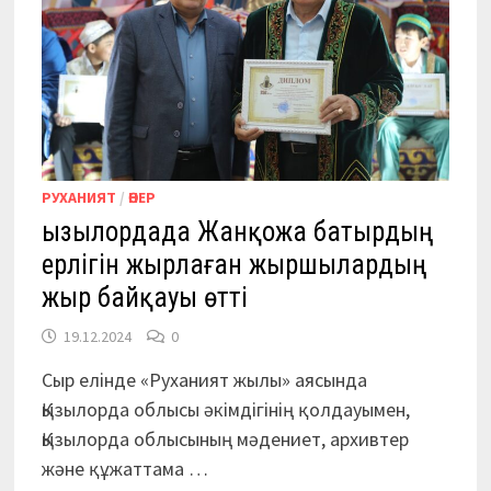
РУХАНИЯТ
/
ӨНЕР
Қызылордада Жанқожа батырдың
ерлігін жырлаған жыршылардың
жыр байқауы өтті
19.12.2024
0
Сыр елінде «Руханият жылы» аясында
Қызылорда облысы әкімдігінің қолдауымен,
Қызылорда облысының мәдениет, архивтер
және құжаттама …