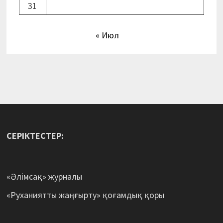
31
« Июл
СЕРІКТЕСТЕР:
«Әлімсақ» журналы
«Руханиятты жаңғырту» қоғамдық қоры