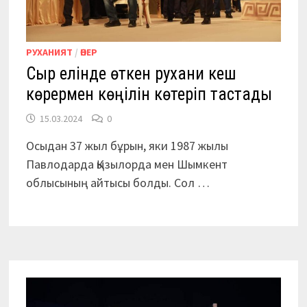
РУХАНИЯТ
/
ӨНЕР
Сыр елінде өткен рухани кеш
көрермен көңілін көтеріп тастады
15.03.2024
0
Осыдан 37 жыл бұрын, яки 1987 жылы
Павлодарда Қызылорда мен Шымкент
облысының айтысы болды. Сол …