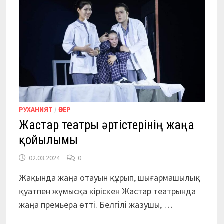
РУХАНИЯТ
/
ӨНЕР
Жастар театры әртістерінің жаңа
қойылымы
02.03.2024
0
Жақында жаңа отауын құрып, шығармашылық
қуатпен жұмысқа кіріскен Жастар театрында
жаңа премьера өтті. Белгілі жазушы, …