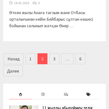
18.01.2024
0
Өткен жылы Анаға тағзым және Отбасы
орталығынан кейін Бейбарыс сұлтан көшесі
бойынан салынып жатқан Өнер …
Пагинация
Назад
1
2
3
…
6
записей
Далее
11 жылды абыроймен өтедік…