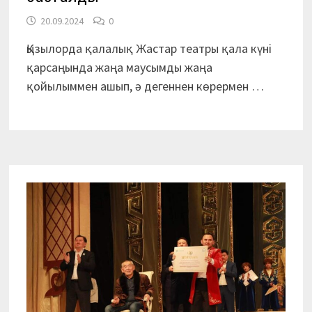
20.09.2024
0
Қызылорда қалалық Жастар театры қала күні
қарсаңында жаңа маусымды жаңа
қойылыммен ашып, ә дегеннен көрермен …