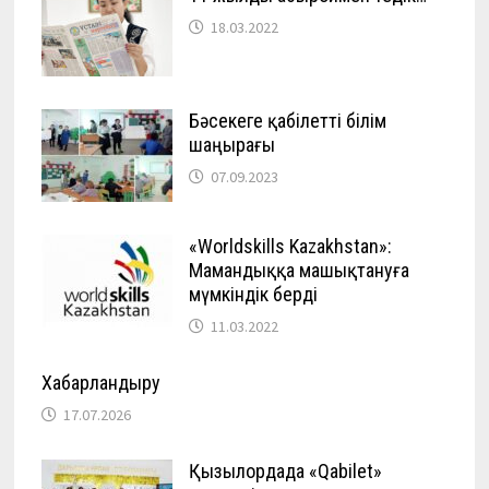
18.03.2022
Бәсекеге қабілетті білім
шаңырағы
07.09.2023
«Worldskills Kazakhstan»:
Мамандыққа машықтануға
мүмкіндік берді
11.03.2022
Хабарландыру
17.07.2026
Қызылордада «Qabilet»