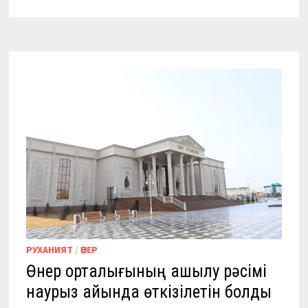
РУХАНИЯТ
/
ӨНЕР
Өнер орталығының ашылу рәсімі
наурыз айында өткізілетін болды