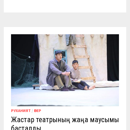
РУХАНИЯТ
/
ӨНЕР
Жастар театрының жаңа маусымы
басталды