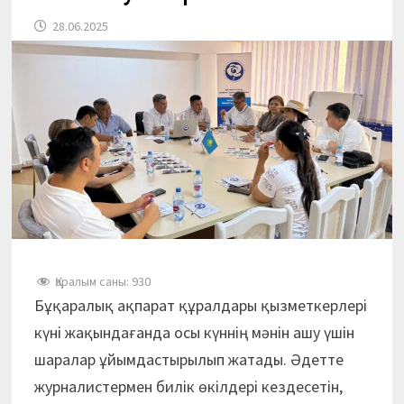
28.06.2025
Қаралым саны:
930
Бұқаралық ақпарат құралдары қызметкерлері
күні жақындағанда осы күннің мәнін ашу үшін
шаралар ұйымдастырылып жатады. Әдетте
журналистермен билік өкілдері кездесетін,