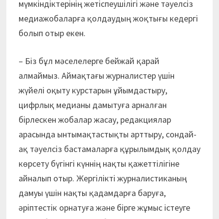
мүмкіндіктерінің жетіс­­пеушілігі және тәуелсіз
медиа­жобаларға қолдаудың жоқтығы кедергі
болып отыр екен.
– Біз бұл мәселелерге бейжай қарай
алмаймыз. Аймақтағы журналистер үшін
жүйелі оқыту курстарын ұйымдастыру,
цифрлық медианы дамытуға арналған
бірлескен жобалар жасау, редакциялар
арасында ынтымақтастықты арттыру, сондай-
ақ тәуелсіз бастамаларға құрылымдық қолдау
көрсету бүгінгі күннің нақты қажеттілігіне
айналып отыр. Жергілікті журналистиканың
дамуы үшін нақты қадамдарға баруға,
әріптестік орнатуға және бірге жұмыс істеуге