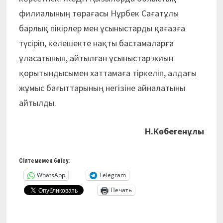
филиалының төрағасы Нұрбек Сағатұлы
барлық пікірлер мен ұсыныстарды қағазға
түсіріп, келешекте нақты бастамаларға
ұласатынын, айтылған ұсыныстар жиын
қорытындысымен хаттамаға тіркеліп, алдағы
жұмыс бағыттарының негізіне айналатыны
айтылды.
Н.Көбегенұлы
Сілтемемен бөлісу:
WhatsApp
Telegram
Печать