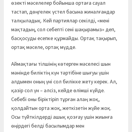
өзекті мәселелер бойынша ортаға сауал
тастап, дөңгелек үстел басына жиналғандар
талқыладық. Кей партиялар секілді, «мені
мақтадың, сол себепті сені шақырамыз» деп,
басқосуды есепке құрмайды. Ортақ тақырып,
ортақ мәселе, ортақ мүдде.
Аймақтағы тілшінің көтерген мәселесі шын
мәнінде биліктің күн тәртібіне шығуы үшін
алдымен оның үні сол билікке жету керек. Ал,
қазір сол үн – әлсіз, кейде өлімші күйде.
Себебі оны біріктіріп тұрған алаң жоқ,
қолдайтын орта жоқ, жеткізетін жүйе жоқ.
Осы түйткілдерді ашық қозғау үшін жиынға
өңірдегі белді басылымдар мен