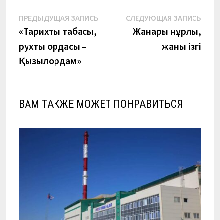
Навигация
Предыдущая
Сле
ПРЕДЫДУЩАЯ ЗАПИСЬ
СЛЕДУЮЩАЯ ЗАПИСЬ
запись:
запи
«Тарихтың таңбасы,
Жанары нұрлы,
по
рухтың ордасы –
жаны ізгі
записям
Қызылордам»
ВАМ ТАКЖЕ МОЖЕТ ПОНРАВИТЬСЯ