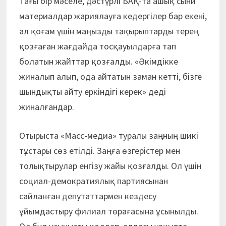
Тағы бір мәселе, дәстүрлі БАҚ-та ашық сыни
материалдар жариялауға кедергілер бар екені,
ал қоғам үшін маңызды тақырыптарды терең
қозғаған жағдайда тосқауылдарға тап
болатын жайттар қозғалды. «Әкімдікке
жиналып алып, ода айтатын заман кетті, бізге
шындықты айту еркіндігі керек» деді
жиналғандар.
Отырыста «Масс-медиа» туралы заңның шикі
тұстары сөз етілді. Заңға өзгерістер мен
толықтырулар енгізу жайы қозғалды. Ол үшін
социал-демократиялық партиясынан
сайланған депутаттармен кездесу
ұйымдастыру филиал төрағасына ұсынылды.