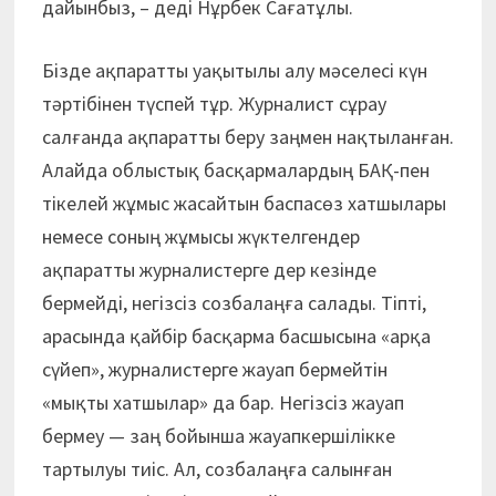
дайынбыз, – деді Нұрбек Сағатұлы.
Бізде ақпаратты уақытылы алу мәселесі күн
тәртібінен түспей тұр. Журналист сұрау
салғанда ақпаратты беру заңмен нақтыланған.
Алайда облыстық басқармалардың БАҚ-пен
тікелей жұмыс жасайтын баспасөз хатшылары
немесе соның жұмысы жүктелгендер
ақпаратты журналистерге дер кезінде
бермейді, негізсіз созбалаңға салады. Тіпті,
арасында қайбір басқарма басшысына «арқа
сүйеп», журналистерге жауап бермейтін
«мықты хатшылар» да бар. Негізсіз жауап
бермеу — заң бойынша жауапкершілікке
тартылуы тиіс. Ал, созбалаңға салынған