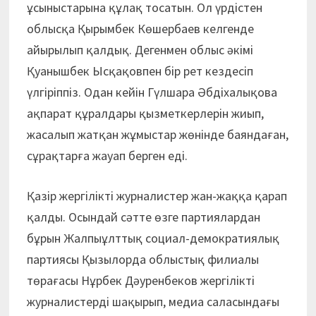
ұсыныстарына құлақ тосатын. Ол үрдістен
облысқа Қырымбек Көшербаев келгенде
айырылып қалдық. Дегенмен облыс әкімі
Қуанышбек Ысқақовпен бір рет кездесіп
үлгіріппіз. Одан кейін Гүлшара Әбдіхалықова
ақпарат құралдары қызметкерлерін жиып,
жасалып жатқан жұмыстар жөнінде баяндаған,
сұрақтарға жауап берген еді.
Қазір жергілікті журналистер жан-жаққа қарап
қалды. Осындай сәтте өзге партиялардан
бұрын Жалпыұлттық социал-демократиялық
партиясы Қызылорда облыстық филиалы
төрағасы Нұрбек Дәуренбеков жергілікті
журналистерді шақырып, медиа саласындағы