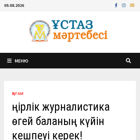
Перейти
09.08.2026
к
содержимому
МЕНЮ
ҚОҒАМ
Өңірлік журналистика
өгей баланың күйін
кешпеуі керек!