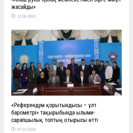
жасайды»
22.06.2023
«Референдум қорытындысы – ұлт
барометрі» тақырыбында ғылыми-
сарапшылық топтың отырысы өтті
07.10.2024