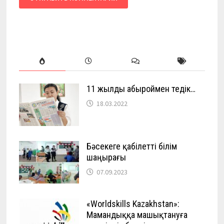
11 жылды абыроймен өтедік…
18.03.2022
Бәсекеге қабілетті білім
шаңырағы
07.09.2023
«Worldskills Kazakhstan»:
Мамандыққа машықтануға