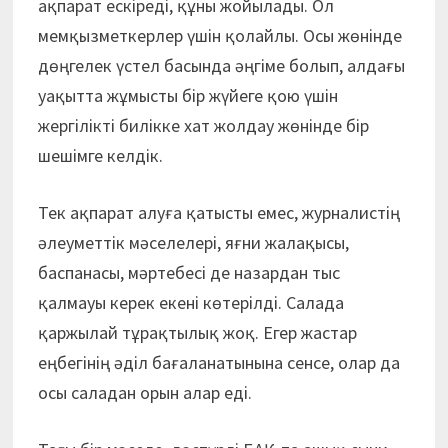
ақпарат ескіреді, құны жойылады. Ол
мемқызметкерлер үшін қолайлы. Осы жөнінде
дөңгелек үстел басында әңгіме болып, алдағы
уақытта жұмысты бір жүйеге қою үшін
жергілікті билікке хат жолдау жөнінде бір
шешімге келдік.
Тек ақпарат алуға қатысты емес, журналистің
әлеуметтік мәселелері, яғни жалақысы,
баспанасы, мәртебесі де назардан тыс
қалмауы керек екені көтерілді. Салада
қаржылай тұрақтылық жоқ. Егер жастар
еңбегінің әділ бағаланатынына сенсе, олар да
осы саладан орын алар еді.