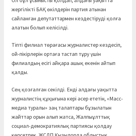
Ол бұл ұсынысты қолдап, алдағы уақытта
жергілікті БАҚ өкілдерін партия атынан
сайланған депутаттармен кездестіруді қолға
алатын болып келісілді.
Тіпті филиал төрағасы журналистер кездесіп,
ой-пікірлерін ортаға тастап тұру үшін
филиалдың есігі айқара ашық екенін айтып
қалды.
Сең қозғалған секілді. Енді алдағы уақытта
журналистің құқығына кері әсер ететін, «Масс-
медиа туралы» заң талаптары бұзылатын
жайттар орын алып жатса, Жалпыұлттық
социал-демократиялық партиясы қолдау
көрсетпек. ЖСДП Қызылорда облыстық