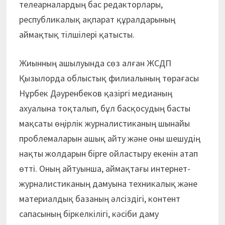
телеарналардың бас редакторлары,
республикалық ақпарат құралдарының
аймақтық тілшілері қатысты.
Жиынның ашылуында сөз алған ЖСДП
Қызылорда облыстық филиалының төрағасы
Нұрбек Дәуренбеков қазіргі медианың
ахуалына тоқталып, бұл басқосудың басты
мақсаты өңірлік журналистиканың шынайы
проблемаларын ашық айту және оны шешудің
нақты жолдарын бірге ойластыру екенін атап
өтті. Оның айтуынша, аймақтағы интернет-
журналистиканың дамуына техникалық және
мате­риалдық базаның әлсіздігі, контент
сапасының біркелкілігі, кәсіби даму