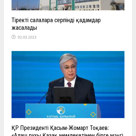
Тіректі салаларға серпінді қадамдар
жасалады
02.03.2023
ҚР Президенті Қасым-Жомарт Тоқаев:
«Алаш рухы Қазақ мемлекетімен бірге мәңгі