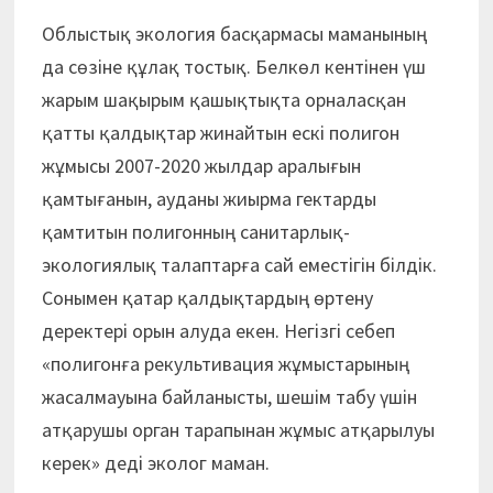
Облыстық экология басқармасы маманының
да сөзіне құлақ тостық. Белкөл кентінен үш
жарым шақырым қашықтықта орналасқан
қатты қалдықтар жинайтын ескі полигон
жұмысы 2007-2020 жылдар аралығын
қамтығанын, ауданы жиырма гектарды
қамтитын полигонның санитарлық-
экологиялық талаптарға сай еместігін білдік.
Сонымен қатар қалдықтардың өртену
деректері орын алуда екен. Негізгі себеп
«полигонға рекультивация жұмыстарының
жасалмауына байланысты, шешім табу үшін
атқарушы орган тарапынан жұмыс атқарылуы
керек» деді эколог маман.