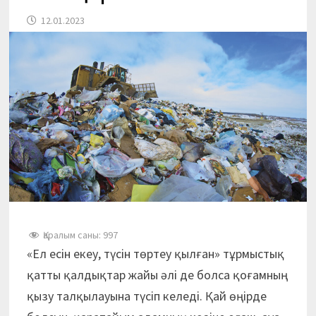
12.01.2023
Қаралым саны:
997
«Ел есін екеу, түсін төртеу қылған» тұрмыстық
қатты қалдықтар жайы әлі де болса қоғамның
қызу талқылауына түсіп келеді. Қай өңірде