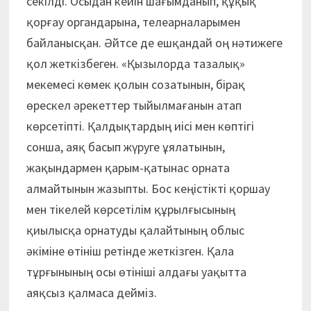
секілді. Осыдан кейін шағымданып, құқық
қорғау органдарына, телеарналарымен
байланысқан. Әйтсе де ешқандай оң нәтижеге
қол жеткізбеген. «Қызылорда тазалық»
мекемесі көмек қолын созатынын, бірақ
өрескел әрекеттер тыйылмағанын атап
көрсетіпті. Қалдықтардың иісі мен көптігі
сонша, аяқ басып жүруге ұялатынын,
жақындармен қарым-қатынас орната
алмайтынын жазыпты. Бос кеңістікті қоршау
мен тікелей көрсетілім құрылғысының
қиылысқа орнатуды қалайтының облыс
әкіміне өтініш ретінде жеткізген. Қала
тұрғынының осы өтініші алдағы уақытта
аяқсыз қалмаса дейміз.