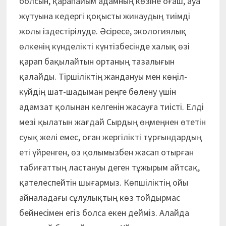
болсын, қарапайым адамның көзіне оғаш, ауа
жұтуына кедергі қоқысты жинаудың тиімді
жолы іздестірілуде. Әсіресе, экологиялық
өлкенің күнделікті күнтізбесінде халық өзі
қарап бақылайтын ортаның тазалығын
қалайды. Тіршіліктің жандануы мен көңіл-
күйдің шат-шадыман реңге бөлену үшін
адамзат қолынан келгенін жасауға тиісті. Елді
мезі қылатын жағдай Сырдың өңмеңнен өтетін
суық желі емес, оған жергілікті тұрғындардың
еті үйренген, өз қолымызбен жасап отырған
табиғаттың ластануы деген тұжырым айтсақ,
қателеспейтін шығармыз. Көпшіліктің ойы
айналадағы сұлулықтың көз тойдырмас
бейнесімен егіз болса екен дейміз. Алайда