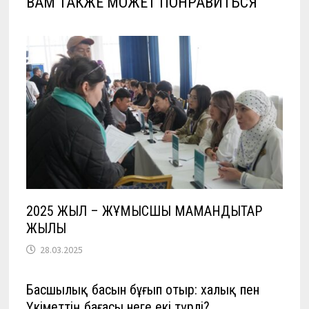
ВАМ ТАКЖЕ МОЖЕТ ПОНРАВИТЬСЯ
2025 ЖЫЛ – ЖҰМЫСШЫ МАМАНДЫҚТАР
ЖЫЛЫ
28.03.2025
Басшылық басын бұғып отыр: халық пен
Үкіметтің бағасы неге екі түрлі?