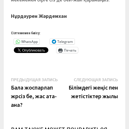
Нұрдәурен Жәрдемхан
Сілтемемен бөлісу:
WhatsApp
Telegram
Печать
Навигация
Предыдущая
Сле
ПРЕДЫДУЩАЯ ЗАПИСЬ
СЛЕДУЮЩАЯ ЗАПИСЬ
запись:
запи
Бала жоспарлап
Білімдегі жеңіс пен
по
жүрсіз бе, жас ата-
жетістіктер жылы
записям
ана?