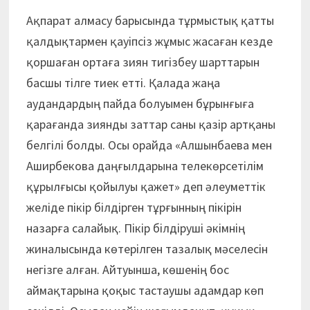
Ақпарат алмасу барысында тұрмыстық қатты
қалдықтармен қауіпсіз жұмыс жасаған кезде
қоршаған ортаға зиян тигізбеу шарттарын
басшы тілге тиек етті. Қалада жаңа
аудандардың пайда болуымен бұрынғыға
қарағанда зиянды заттар саны қазір артқаны
белгілі болды. Осы орайда «Алшынбаева мен
Аширбекова даңғылдарына телекөрсетілім
құрылғысы қойылуы қажет» деп әлеуметтік
желіде пікір білдірген тұрғынның пікірін
назарға салайық. Пікір білдіруші әкімнің
жиналысында көтерілген тазалық мәселесін
негізге алған. Айтуынша, көшенің бос
аймақтарына қоқыс тастаушы адамдар көп