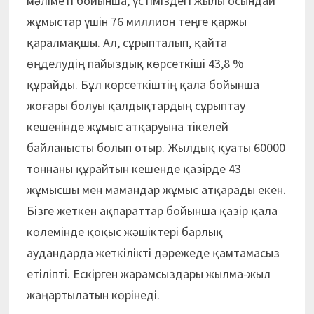
мәліметі бойынша, үстіміздегі жылы осындай
жұмыстар үшін 76 миллион теңге қаржы
қаралмақшы. Ал, сұрыпталып, қайта
өңделудің пайыздық көрсеткіші 43,8 %
құрайды. Бұл көрсеткіштің қала бойынша
жоғары болуы қалдықтардың сұрыптау
кешенінде жұмыс атқаруына тікелей
байланысты болып отыр. Жылдық қуаты 60000
тоннаны құрайтын кешенде қазірде 43
жұмысшы мен мамандар жұмыс атқарады екен.
Бізге жеткен ақпараттар бойынша қазір қала
көлемінде қоқыс жәшіктері барлық
аудандарда жеткілікті дәрежеде қамтамасыз
етіліпті. Ескірген жарамсыздары жылма-жыл
жаңартылатын көрінеді.