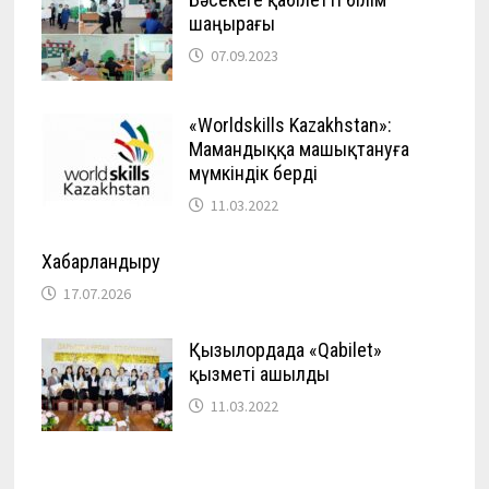
шаңырағы
07.09.2023
«Worldskills Kazakhstan»:
Мамандыққа машықтануға
мүмкіндік берді
11.03.2022
Хабарландыру
17.07.2026
Қызылордада «Qabilet»
қызметі ашылды
11.03.2022