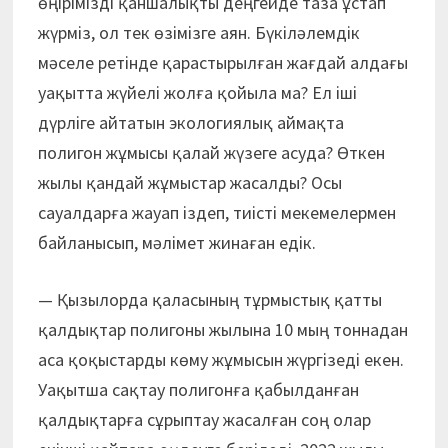
өңірімізді қаншалықты деңгейде таза ұстап
жүрміз, ол тек өзімізге аян. Бүкіләлемдік
мәселе ретінде қарастырылған жағдай алдағы
уақытта жүйелі жолға қойыла ма? Ел іші
дүрліге айтатын экологиялық аймақта
полигон жұмысы қалай жүзеге асуда? Өткен
жылы қандай жұмыстар жасалды? Осы
сауалдарға жауап іздеп, тиісті мекемелермен
байланысып, мәлімет жинаған едік.
— Қызылорда қаласының тұрмыстық қатты
қалдықтар полигоны жылына 10 мың тоннадан
аса қоқыстарды көму жұмысын жүргізеді екен.
Уақытша сақтау полигонға қабылданған
қалдықтарға сұрыптау жасалған соң олар