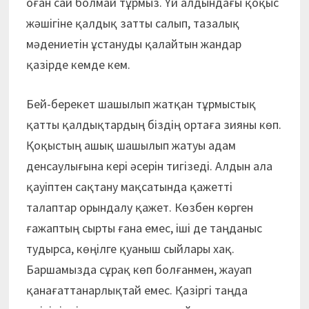
оған сай болмай тұрмыз. Үй алдындағы қоқыс
жәшігіне қалдық затты салып, тазалық
мәдениетін ұстануды қалайтын жандар
қазірде кемде кем.
Бей-берекет шашылып жатқан тұрмыстық
қатты қалдықтардың біздің ортаға зияны көп.
Қоқыстың ашық шашылып жатуы адам
денсаулығына кері әсерін тигізеді. Алдын ала
қауіптен сақтану мақсатында қажетті
талаптар орындалу қажет. Көзбен көрген
ғажаптың сырты ғана емес, іші де таңданыс
тудырса, көңілге қуаныш сыйлары хақ.
Баршамызда сұрақ көп болғанмен, жауап
қанағаттанарлықтай емес. Қазіргі таңда