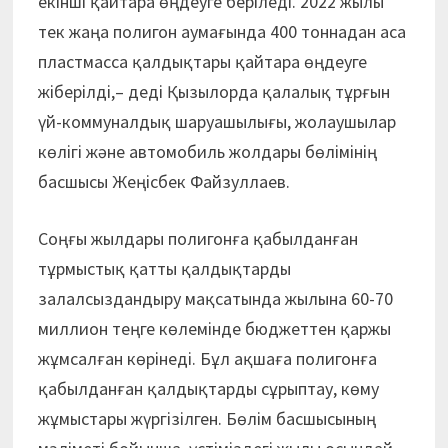
екінші қайтара өңдеуге беріледі. 2022 жылы
тек жаңа полигон аумағында 400 тоннадан аса
пластмасса қалдықтары қайтара өңдеуге
жіберілді,– деді Қызылорда қалалық тұрғын
үй-коммуналдық шаруашылығы, жолаушылар
көлігі және автомобиль жолдары бөлімінің
басшысы Жеңісбек Файзуллаев.
Соңғы жылдары полигонға қабылданған
тұрмыстық қатты қалдықтарды
залалсыздандыру мақсатында жылына 60-70
миллион теңге көлемінде бюджеттен қаржы
жұмсалған көрінеді. Бұл ақшаға полигонға
қабылданған қалдықтарды сұрыптау, көму
жұмыстары жүргізілген. Бөлім басшысының