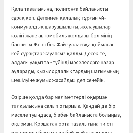
Қала тазалығына, полигонға байланысты
сұрақ көп. Дегенмен қалалық тұрғын үй-
коммуналдық шаруашылығы, жолаушылар
көлігі және автомобиль жолдары бөлімінің
басшысы Жеңісбек Файзуллаевқа қойылған
кей сұрақтар жауапсыз қалды. Десек те,
алдағы уақытта «түйінді мәселелерге назар
аударады, қызылордалықтардың шағымының
шешілуіне жұмыс жасайды» деп сенейік.
Әзірше қолда бар мәліметтерді оқырман
талқылысына салып отырмыз. Қандай да бір
мәселе туындаса, бізбен байланыста болыңыз,
оқырман. Қоршаған орта тазалығына тиісті
мекемемен бірге сіз де бей-жай қарамаңыз.