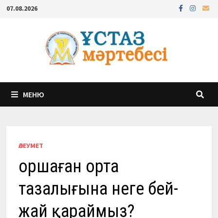
Перейти
07.08.2026
к
содержимому
МЕНЮ
ӘЛЕУМЕТ
Қоршаған орта
тазалығына неге бей-
жай қараймыз?