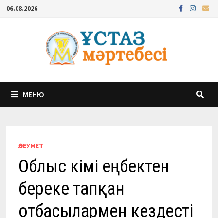
Перейти
06.08.2026
к
содержимому
МЕНЮ
ӘЛЕУМЕТ
Облыс әкімі еңбектен
береке тапқан
отбасылармен кездесті