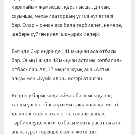
қарапайым жұмысшы, құрылысшы, диқан,
сауыншы, механизатордың үлгілі әулеттері
бар. Олар – оннан аса бала тәрбиелеп, немере,
шөбере сүйген киелі шаңырақ иелері.
Бүгінде Сыр өңірінде 141 мыңнан аса отбасы
бар. Оның ішінде 48 мыңнан астамы көпбалалы
отбасылар. Ал, 17 мыңға жуық ана «Алтын
алқа» мен «Күміс алқа» иегері атанған.
Кездесу барысында аймақ басшысы қазақ
халқы үшін отбасы ұғымы қашаннан қасиетті
де киелі екенін атап өтіп, саналы ұрпақ
тәрбиелеуде үлгілі отбасы мен парасатты ата-
ананың рөлі ерекше екенін жеткізді.