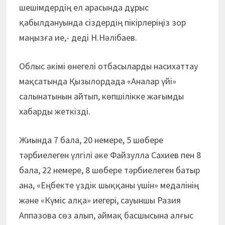
шешімдердің ел арасында дұрыс
қабылдануында сіздердің пікірлеріңіз зор
маңызға ие,- деді Н.Нәлібаев.
Облыс әкімі өнегелі отбасыларды насихаттау
мақсатында Қызылордада «Аналар үйі»
салынатынын айтып, көпшілікке жағымды
хабарды жеткізді.
Жиында 7 бала, 20 немере, 5 шөбере
тәрбиелеген үлгілі әке Файзулла Сахиев пен 8
бала, 22 немере, 8 шөбере тәрбиелеген батыр
ана, «Еңбекте үздік шыққаны үшін» медалінің
және «Күміс алқа» иегері, сауыншы Разия
Аппазова сөз алып, аймақ басшысына алғыс