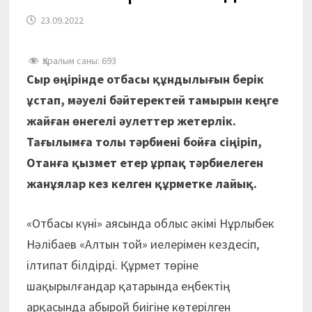
23.09.2022
Қаралым саны:
693
Сыр өңірінде отбасы құндылығын берік
ұстап, мәуелі бәйтеректей тамырын кеңге
жайған өнегелі әулеттер жетерлік.
Тағылымға толы тәрбиені бойға сіңіріп,
Отанға қызмет етер ұрпақ тәрбиелеген
жанұялар кез келген құрметке лайық.
«Отбасы күні» аясында облыс әкімі Нұрлыбек
Нәлібаев «Алтын той» иелерімен кездесіп,
ілтипат білдірді. Құрмет төріне
шақырылғандар қатарында еңбектің
арқасында абырой биігіне көтерілген