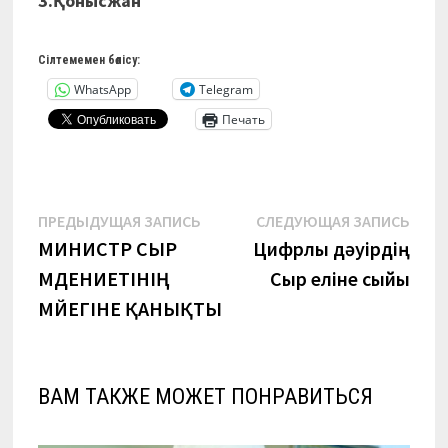
З.Қонысжан
Сілтемемен бөлісу:
WhatsApp
Telegram
Печать
Навигация
Предыдущая
Сле
ПРЕДЫДУЩАЯ ЗАПИСЬ
СЛЕДУЮЩАЯ ЗАПИСЬ
запись:
запи
МИНИСТР СЫР
Цифрлы дәуірдің
по
МӘДЕНИЕТІНІҢ
Сыр еліне сыйы
записям
МӘЙЕГІНЕ ҚАНЫҚТЫ
ВАМ ТАКЖЕ МОЖЕТ ПОНРАВИТЬСЯ