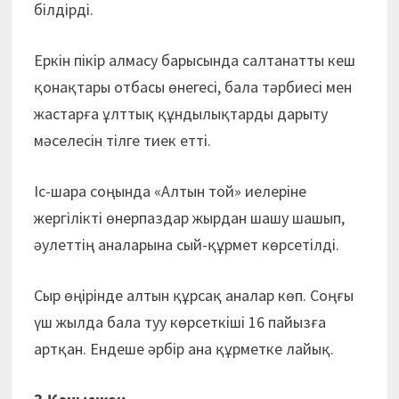
білдірді.
Еркін пікір алмасу барысында салтанатты кеш
қонақтары отбасы өнегесі, бала тәрбиесі мен
жастарға ұлттық құндылықтарды дарыту
мәселесін тілге тиек етті.
Іс-шара соңында «Алтын той» иелеріне
жергілікті өнерпаздар жырдан шашу шашып,
әулеттің аналарына сый-құрмет көрсетілді.
Сыр өңірінде алтын құрсақ аналар көп. Соңғы
үш жылда бала туу көрсеткіші 16 пайызға
артқан. Ендеше әрбір ана құрметке лайық.