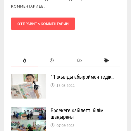
КОММЕНТАРИЕВ.
11 жылды абыроймен өтедік…
18.03.2022
Бәсекеге қабілетті білім
шаңырағы
07.09.2023