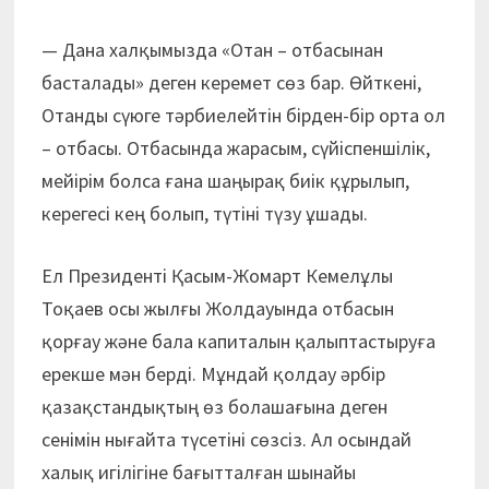
— Дана халқымызда «Отан – отбасынан
басталады» деген керемет сөз бар. Өйткені,
Отанды сүюге тәрбиелейтін бірден-бір орта ол
– отбасы. Отбасында жарасым, сүйіспеншілік,
мейірім болса ғана шаңырақ биік құрылып,
керегесі кең болып, түтіні түзу ұшады.
Ел Президенті Қасым-Жомарт Кемелұлы
Тоқаев осы жылғы Жолдауында отбасын
қорғау және бала капиталын қалыптастыруға
ерекше мән берді. Мұндай қолдау әрбір
қазақстандықтың өз болашағына деген
сенімін нығайта түсетіні сөзсіз. Ал осындай
халық игілігіне бағытталған шынайы