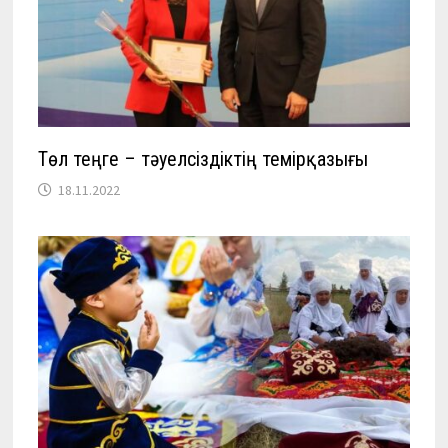
Төл теңге – тәуелсіздіктің темірқазығы
18.11.2022