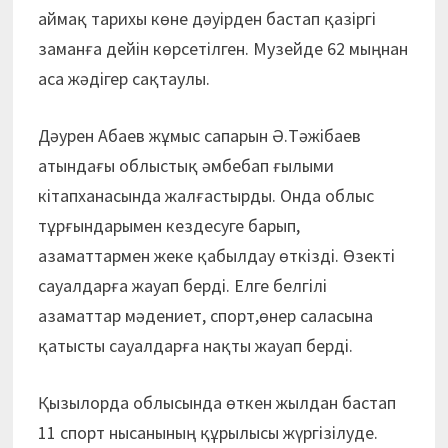
аймақ тарихы көне дәуірден бастап қазіргі
заманға дейін көрсетілген. Музейде 62 мыңнан
аса жәдігер сақтаулы.
Дәурен Абаев жұмыс сапарын Ә.Тәжібаев
атындағы облыстық әмбебап ғылыми
кітапханасында жалғастырды. Онда облыс
тұрғындарымен кездесуге барып,
азаматтармен жеке қабылдау өткізді. Өзекті
сауалдарға жауап берді. Елге белгілі
азаматтар мәдениет, спорт,өнер саласына
қатысты сауалдарға нақты жауап берді.
Қызылорда облысында өткен жылдан бастап
11 спорт нысанының құрылысы жүргізілуде.