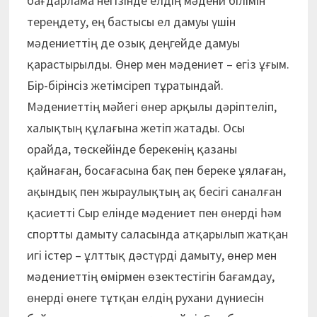
бағдарлама негізінде елдің мәдени білімін
тереңдету, ең бастысы ел дамуы үшін
мәдениеттің де озық деңгейде дамуы
қарастырылды. Өнер мен мәдениет – егіз ұғым.
Бір-бірінсіз жетімсіреп тұратындай.
Мәдениеттің мәйегі өнер арқылы дәріптеліп,
халықтың құлағына жетіп жатады. Осы
орайда, төскейінде берекенің қазаны
қайнаған, босағасына бақ пен береке ұялаған,
ақындық пен жыраулықтың ақ бесігі саналған
қасиетті Сыр елінде мәдениет пен өнерді һәм
спортты дамыту саласында атқарылып жатқан
игі істер – ұлттық дәстүрді дамыту, өнер мен
мәдениеттің өмірмен өзектестігін бағамдау,
өнерді өнеге тұтқан елдің рухани дүниесін