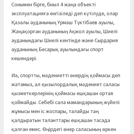
Сонымен бірге, биыл 4 жаңа объекті
эксплуатацияға енгізіледі деп күтілуде, олар
Қазалы ауданының Үрмәш Түктібаев ауылы,
Жаңақорған ауданының Ақжол ауылы, Шиелі
ауданындағы Шиелі кентінде және Сырдария
ауданының Бесарық ауылындағы спорт
кешендері.
Иә, спортты, мәдениетті өнердің қоймасы деп
жатамыз, ал қызылордалық мәдениет саласы
қызметкерлерінің қоймасы ешқашан ортая
қоймайды. Себебі сала мамандарының жүйелі
жұмысы мен іс жоспары, талайды таң
қалдыратын таланттары ешқашан тасада
қалған емес. Өңірдегі өнер саласының өркен