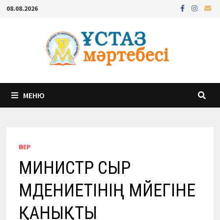
Перейти
08.08.2026
к
содержимому
МЕНЮ
ӨНЕР
МИНИСТР СЫР
МӘДЕНИЕТІНІҢ МӘЙЕГІНЕ
ҚАНЫҚТЫ