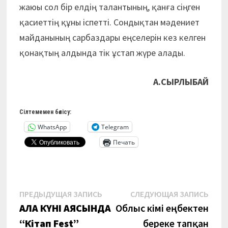
жаюы сол бір елдің талантының, қанға сіңген
қасиеттің құны іспетті. Сондықтан мәдениет
майданының сарбаздары еңселерін кез келген
қонақтың алдында тік ұстап жүре алады.
А.СЫРЛЫБАЙ
Сілтемемен бөлісу:
WhatsApp
Telegram
Печать
Навигация
Предыдущая
Сле
ПРЕДЫДУЩАЯ ЗАПИСЬ
СЛЕДУЮЩАЯ ЗАПИСЬ
запись:
запи
ҚАЛА КҮНІ АЯСЫНДА
Облыс әкімі еңбектен
по
“Кітап Fest”
береке тапқан