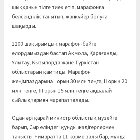
шыққанын тілге тиек етіп, марафонға
белсенділік танытып, жанкүйер болуға
шақырды.
1200 шақырымдық марафон-бәйге
елордамыздан бастап Ақмола, Қарағанды,
Ұлытау, Қызылорда және Түркістан
облыстарын қамтиды. Марафон
жеңімпаздарына І орын 30 млн теңге, ІІ орын 20
млн теңге, ІІІ орын 15 млн теңге ақшалай
сыйлықтармен марапатталады.
Одан әрі қарай министр облыстық музейге
барып, Сыр еліндегі құнды жәдігерлермен
танысты. Ғимаратта 11 көрме залы бар, мұнда