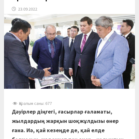
23.09.2022
Қаралым саны:
677
Дәуірлер діңгегі, ғасырлар ғаламаты,
жылдардың жарқын шоқжұлдызы өнер
ғана. Иә, қай кезеңде де, қай елде