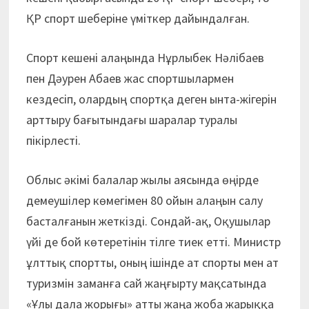
ҚР спорт шеберіне үміткер дайындалған.
Спорт кешені алаңында Нұрлыбек Нәлібаев
пен Дәурен Абаев жас спортшылармен
кездесіп, олардың спортқа деген ынта-жігерін
арттыру бағытындағы шаралар туралы
пікірлесті.
Облыс әкімі балалар жылы аясында өңірде
демеушілер көмегімен 80 ойын алаңын салу
басталғанын жеткізді. Сондай-ақ, Оқушылар
үйі де бой көтеретінін тілге тиек етті. Министр
ұлттық спортты, оның ішінде ат спорты мен ат
туризмін заманға сай жаңғырту мақсатында
«Ұлы дала жорығы» атты жаңа жоба жарыққа