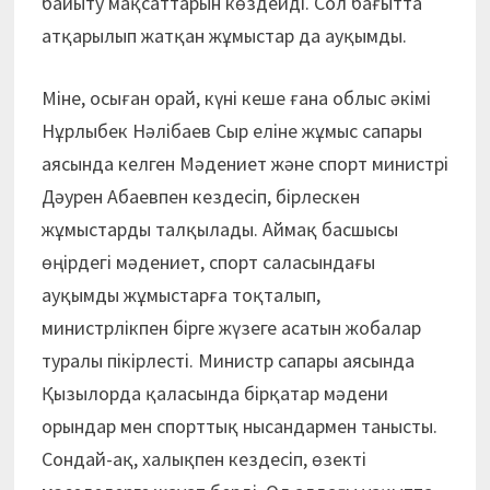
байыту мақсаттарын көздейді. Сол бағытта
атқарылып жатқан жұмыстар да ауқымды.
Міне, осыған орай, күні кеше ғана облыс әкімі
Нұрлыбек Нәлібаев Сыр еліне жұмыс сапары
аясында келген Мәдениет және спорт министрі
Дәурен Абаевпен кездесіп, бірлескен
жұмыстарды талқылады. Аймақ басшысы
өңірдегі мәдениет, спорт саласындағы
ауқымды жұмыстарға тоқталып,
министрлікпен бірге жүзеге асатын жобалар
туралы пікірлесті. Министр сапары аясында
Қызылорда қаласында бірқатар мәдени
орындар мен спорттық нысандармен танысты.
Сондай-ақ, халықпен кездесіп, өзекті