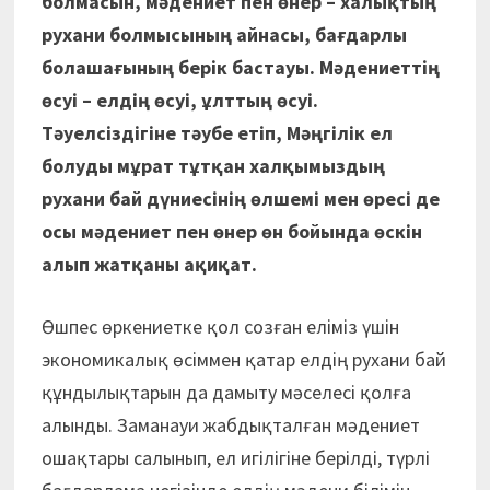
болмасын, мәдениет пен өнер – халықтың
рухани болмысының айнасы, бағдарлы
болашағының берік бастауы. Мәдениеттің
өсуі – елдің өсуі, ұлттың өсуі.
Тәуелсіздігіне тәубе етіп, Мәңгілік ел
болуды мұрат тұтқан халқымыздың
рухани бай дүниесінің өлшемі мен өресі де
осы мәдениет пен өнер өн бойында өскін
алып жатқаны ақиқат.
Өшпес өркениетке қол созған еліміз үшін
экономикалық өсіммен қатар елдің рухани бай
құндылықтарын да дамыту мәселесі қолға
алынды. Заманауи жабдықталған мәдениет
ошақтары салынып, ел игілігіне берілді, түрлі