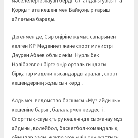
мәселелерге жауап берді. Ол алдағы уақытта
Қорқыт ата кешені мен Байқоңыр ғарыш
айлағына барады.
Дегенмен де, Сыр өңіріне жұмыс сапарымен
келген ҚР Мәдениет және спорт министрі
Дәурен Абаев облыс әкімі Нұрлыбек
Нәлібаевпен бірге өңір орталығындағы
бірқатар мәдени нысандарды аралап, спорт
кешендерінің жұмысын көрді.
Алдымен ведомство басшысы «Мұз айдыны»
кешеніне барып, балалармен кездесті.
Спорттық-сауықтыру кешенінде сырғанау мұз
айдыны, волейбол, баскетбол-командалық
ойындар залы, жекпе-жек үшін оқу-жаттығу