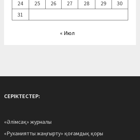
24
25
26
27
28
29
30
31
« Июл
СЕРІКТЕСТЕР:
«Әлімсақ» журналы
«Руханиятты жаңғырту» қоғамдық қоры