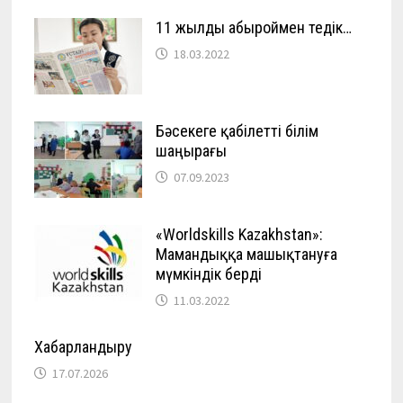
11 жылды абыроймен өтедік…
18.03.2022
Бәсекеге қабілетті білім
шаңырағы
07.09.2023
«Worldskills Kazakhstan»:
Мамандыққа машықтануға
мүмкіндік берді
11.03.2022
Хабарландыру
17.07.2026