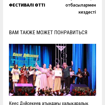
записям
ФЕСТИВАЛІ ӨТТІ
отбасылармен
кездесті
ВАМ ТАКЖЕ МОЖЕТ ПОНРАВИТЬСЯ
Кеңес Дүйсекеев атындағы халықаралық